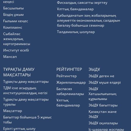
кеңесі
Фискалдық саясатты зерттеу
Басшылығы
Ұлттық баяндамалар
Біздің ұжым
Қабылданатын заң жобаларының
әлеуметтік-экономикалық салдарын
Ғылыми кеңес
бағалау бойынша семинар
Комплаенс
Талдамалық шолулар
Cыбайлас
жемқорлық
картограммасы
Институт есебі
Мансап
ТҰРАҚТЫ ДАМУ
РЕЙТИНГТЕР
ЭЫДҰ
МАҚСАТТАРЫ
Рейтингтер
ЭЫДҰ деген не
Тұрақты даму мақсаттары
Жарияланымдар
ЭЫДҰ мүше елдері
ТДМ іске асырудың
Баспасөз
ЭЫДҰ
институционалдық негізі
хабарламалары
Хатшылығының
құрылымы
Тұрақты даму мақсаттары
Ұлттық
туралы
баяндамалар
ЭЫДҰ бағыттары
Мақсаттар
Қазақстан және
ЭЫДҰ
Бағыттар бойынша 5 жұмыс
тобы
ЭЫДҰ оқиғалары
Ерікті ұлттық шолу
Іс-шаралар жоспары