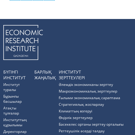
БҮГІНГІ
БАРЛЫҚ
ИНСТИТУТ
ИНСТИТУТ
ЖАҢАЛЫҚ
ЗЕРТТЕУЛЕРІ
Институт
Әлемдік экономиканы зерттеу
туралы
Макроэкономикалық зерттеулер
Бұрынғы
Ғылыми экономикалық сараптама
басшылар
Стратегиялық жоспарлау
Атақты
Климаттың өзгеруі
тұлғалар
Өңірлік зерттеулер
Институттың
Бәсекелес ортаны зерттеу орталығы
құрылымы
Реттеушілік әсерді талдау
Директорлар