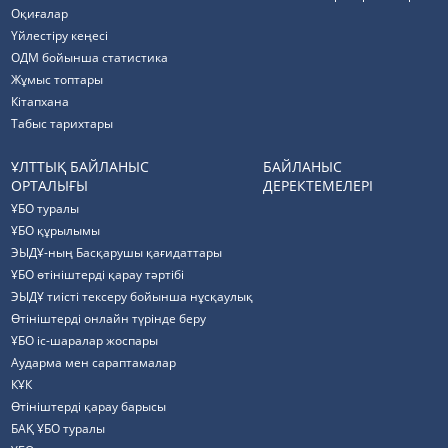
Оқиғалар
Үйлестіру кеңесі
ОДМ бойынша статистика
Жұмыс топтары
Кітапхана
Табыс тарихтары
ҰЛТТЫҚ БАЙЛАНЫС
БАЙЛАНЫС
ОРТАЛЫҒЫ
ДЕРЕКТЕМЕЛЕРІ
ҰБО туралы
ҰБО құрылымы
ЭЫДҰ-ның Басқарушы қағидаттары
ҰБО өтініштерді қарау тәртібі
ЭЫДҰ тиісті тексеру бойынша нұсқаулық
Өтініштерді онлайн түрінде беру
ҰБО іс-шаралар жоспары
Аударма мен сараптамалар
КҰК
Өтініштерді қарау барысы
БАҚ ҰБО туралы