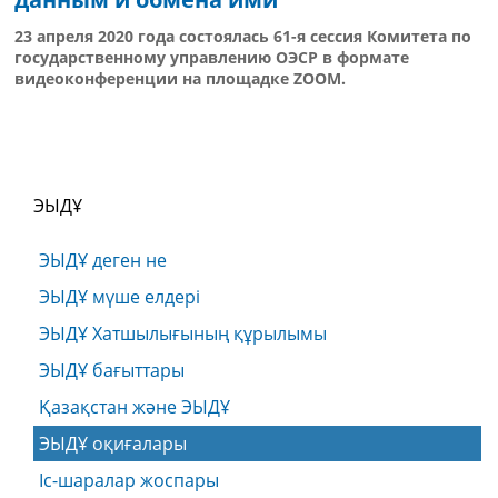
23 апреля 2020 года состоялась 61-я сессия Комитета по
государственному управлению ОЭСР в формате
видеоконференции на площадке ZOOM.
ЭЫДҰ
ЭЫДҰ деген не
ЭЫДҰ мүше елдері
ЭЫДҰ Хатшылығының құрылымы
ЭЫДҰ бағыттары
Қазақстан және ЭЫДҰ
ЭЫДҰ оқиғалары
Іс-шаралар жоспары