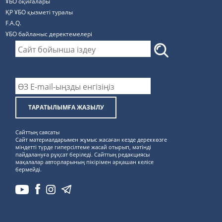
ҰБО оқиғалары
ҚР ҰБО қызметі туралы
F.A.Q.
ҰБО байланыс деректемелерi
ТАРАТЫЛЫМҒА ЖАЗЫЛУ
Сайттың саясаты
Сайт материалдарымен жұмыс жасаған кезде дереккөзге
міндетті түрде гиперсілтеме жасай отырып, мәтінді
пайдалануға рұқсат беріледі. Сайттың редакциясы
мақалалар авторларының пікірімен әрқашан келісе
бермейді.