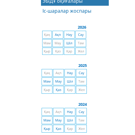
ЭЫДҰ оқиғалары
Іс-шаралар жоспары
2026
Қаң
Ақп
Нау
Сәу
Мам
Мау
Шіл
Там
Қыр
Қаз
Қар
Жел
2025
Қаң
Ақп
Нау
Сәу
Мам
Мау
Шіл
Там
Қыр
Қаз
Қар
Жел
2024
Қаң
Ақп
Нау
Сәу
Мам
Мау
Шіл
Там
Қыр
Қаз
Қар
Жел