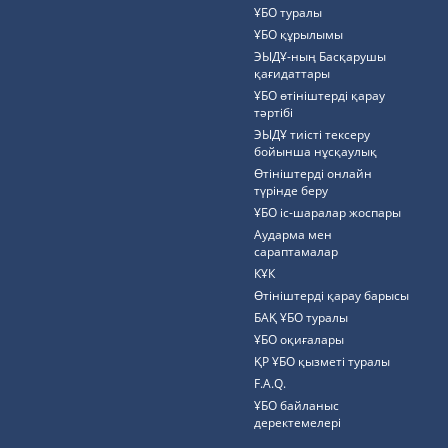
ҰБО туралы
ҰБО құрылымы
ЭЫДҰ-ның Басқарушы
қағидаттары
ҰБО өтініштерді қарау
тәртібі
ЭЫДҰ тиісті тексеру
бойынша нұсқаулық
Өтініштерді онлайн
түрінде беру
ҰБО іс-шаралар жоспары
Аударма мен
сараптамалар
КҰК
Өтініштерді қарау барысы
БАҚ ҰБО туралы
ҰБО оқиғалары
ҚР ҰБО қызметі туралы
F.A.Q.
ҰБО байланыс
деректемелерi