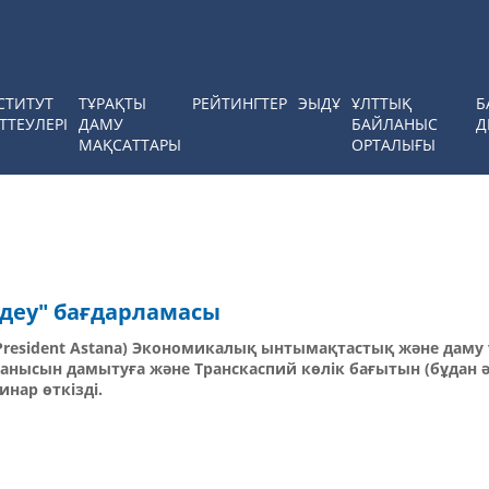
СТИТУТ
ТҰРАҚТЫ
РЕЙТИНГТЕР
ЭЫДҰ
ҰЛТТЫҚ
Б
ТТЕУЛЕРІ
ДАМУ
БАЙЛАНЫС
Д
МАҚСАТТАРЫ
ОРТАЛЫҒЫ
деу" бағдарламасы
s President Astana) Экономикалық ынтымақтастық және дам
ланысын дамытуға және Транскаспий көлік бағытын (бұдан әр
инар өткізді.