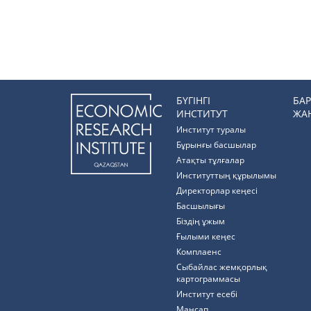
БҮГІНГІ
БА
ИНСТИТУТ
ЖА
Институт туралы
Бұрынғы басшылар
Атақты тұлғалар
Институттың құрылымы
Директорлар кеңесі
Басшылығы
Біздің ұжым
Ғылыми кеңес
Комплаенс
Cыбайлас жемқорлық
картограммасы
Институт есебі
Мансап