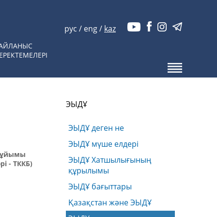
рус
/
eng
/
kaz
АЙЛАНЫС
ЕРЕКТЕМЕЛЕРІ
ЭЫДҰ
ЭЫДҰ деген не
ЭЫДҰ мүше елдері
у ұйымы
ЭЫДҰ Хатшылығының
і - ТККБ)
құрылымы
ЭЫДҰ бағыттары
Қазақстан және ЭЫДҰ