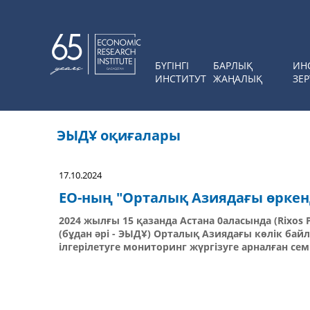
БҮГІНГІ
БАРЛЫҚ
ИН
ИНСТИТУТ
ЖАҢАЛЫҚ
ЗЕР
ЭЫДҰ оқиғалары
17.10.2024
ЕО-ның "Орталық Азиядағы өркен
2024 жылғы 15 қазанда Астана 0аласында (Rixo
(бұдан әрі - ЭЫДҰ) Орталық Азиядағы көлік бай
ілгерілетуге мониторинг жүргізуге арналған сем