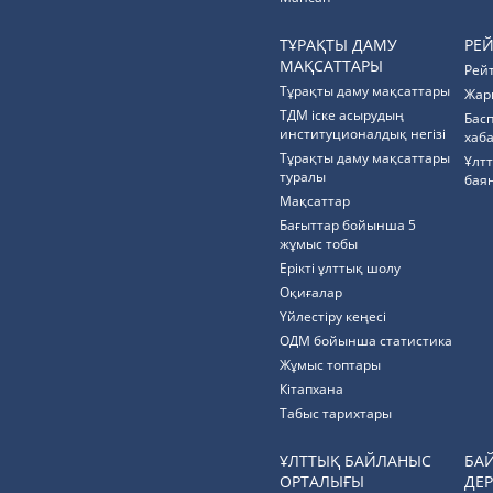
ТҰРАҚТЫ ДАМУ
РЕ
МАҚСАТТАРЫ
Рей
Тұрақты даму мақсаттары
Жар
ТДМ іске асырудың
Бас
институционалдық негізі
хаб
Тұрақты даму мақсаттары
Ұлт
туралы
бая
Мақсаттар
Бағыттар бойынша 5
жұмыс тобы
Ерікті ұлттық шолу
Оқиғалар
Үйлестіру кеңесі
ОДМ бойынша статистика
Жұмыс топтары
Кітапхана
Табыс тарихтары
ҰЛТТЫҚ БАЙЛАНЫС
БА
ОРТАЛЫҒЫ
ДЕР