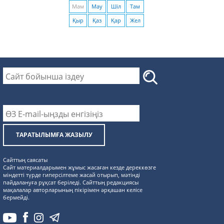
Мам
Мау
Шіл
Там
Қыр
Қаз
Қар
Жел
ТАРАТЫЛЫМҒА ЖАЗЫЛУ
Сайттың саясаты
Сайт материалдарымен жұмыс жасаған кезде дереккөзге
міндетті түрде гиперсілтеме жасай отырып, мәтінді
пайдалануға рұқсат беріледі. Сайттың редакциясы
мақалалар авторларының пікірімен әрқашан келісе
бермейді.