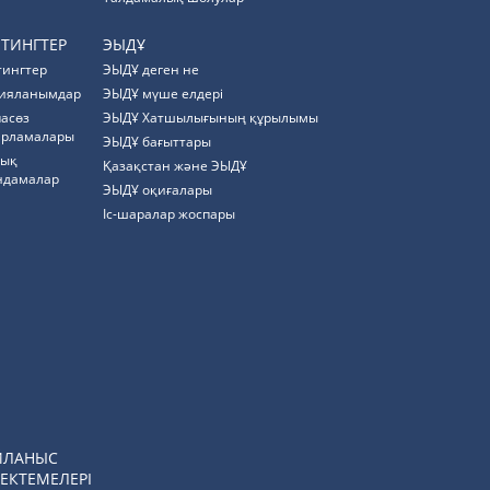
ЙТИНГТЕР
ЭЫДҰ
тингтер
ЭЫДҰ деген не
ияланымдар
ЭЫДҰ мүше елдері
пасөз
ЭЫДҰ Хатшылығының құрылымы
арламалары
ЭЫДҰ бағыттары
тық
Қазақстан және ЭЫДҰ
ндамалар
ЭЫДҰ оқиғалары
Іс-шаралар жоспары
ЙЛАНЫС
ЕКТЕМЕЛЕРІ