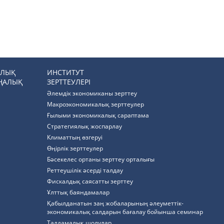
РЛЫҚ
ИНСТИТУТ
ҢАЛЫҚ
ЗЕРТТЕУЛЕРІ
Әлемдік экономиканы зерттеу
Макроэкономикалық зерттеулер
Ғылыми экономикалық сараптама
Стратегиялық жоспарлау
Климаттың өзгеруі
Өңірлік зерттеулер
Бәсекелес ортаны зерттеу орталығы
Реттеушілік әсерді талдау
Фискалдық саясатты зерттеу
Ұлттық баяндамалар
Қабылданатын заң жобаларының әлеуметтік-
экономикалық салдарын бағалау бойынша семинар
Талдамалық шолулар