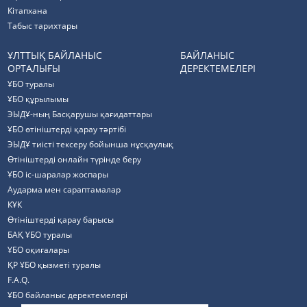
Кітапхана
Табыс тарихтары
ҰЛТТЫҚ БАЙЛАНЫС
БАЙЛАНЫС
ОРТАЛЫҒЫ
ДЕРЕКТЕМЕЛЕРІ
ҰБО туралы
ҰБО құрылымы
ЭЫДҰ-ның Басқарушы қағидаттары
ҰБО өтініштерді қарау тәртібі
ЭЫДҰ тиісті тексеру бойынша нұсқаулық
Өтініштерді онлайн түрінде беру
ҰБО іс-шаралар жоспары
Аударма мен сараптамалар
КҰК
Өтініштерді қарау барысы
БАҚ ҰБО туралы
ҰБО оқиғалары
ҚР ҰБО қызметі туралы
F.A.Q.
ҰБО байланыс деректемелерi