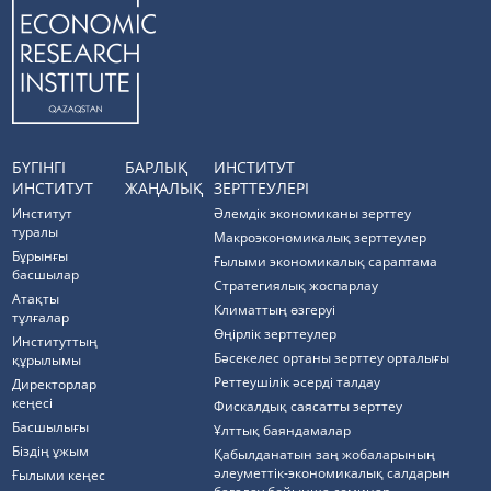
БҮГІНГІ
БАРЛЫҚ
ИНСТИТУТ
ИНСТИТУТ
ЖАҢАЛЫҚ
ЗЕРТТЕУЛЕРІ
Институт
Әлемдік экономиканы зерттеу
туралы
Макроэкономикалық зерттеулер
Бұрынғы
Ғылыми экономикалық сараптама
басшылар
Стратегиялық жоспарлау
Атақты
Климаттың өзгеруі
тұлғалар
Өңірлік зерттеулер
Институттың
Бәсекелес ортаны зерттеу орталығы
құрылымы
Реттеушілік әсерді талдау
Директорлар
кеңесі
Фискалдық саясатты зерттеу
Басшылығы
Ұлттық баяндамалар
Біздің ұжым
Қабылданатын заң жобаларының
әлеуметтік-экономикалық салдарын
Ғылыми кеңес