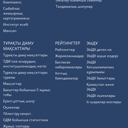
бағалау бойынша семинар
Комплаенс
Талдамалық шолулар
Cыбайлас
жемқорлық
картограммасы
Институт есебі
Мансап
ТҰРАҚТЫ ДАМУ
РЕЙТИНГТЕР
ЭЫДҰ
МАҚСАТТАРЫ
Рейтингтер
ЭЫДҰ деген не
Тұрақты даму мақсаттары
Жарияланымдар
ЭЫДҰ мүше елдері
ТДМ іске асырудың
Баспасөз
ЭЫДҰ
институционалдық негізі
хабарламалары
Хатшылығының
құрылымы
Тұрақты даму мақсаттары
Ұлттық
туралы
баяндамалар
ЭЫДҰ бағыттары
Мақсаттар
Қазақстан және
ЭЫДҰ
Бағыттар бойынша 5 жұмыс
тобы
ЭЫДҰ оқиғалары
Ерікті ұлттық шолу
Іс-шаралар жоспары
Оқиғалар
Үйлестіру кеңесі
ОДМ бойынша статистика
Жұмыс топтары