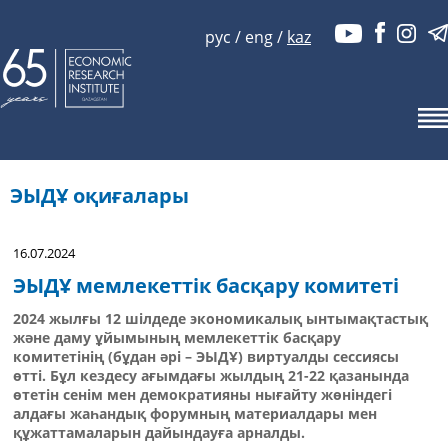
рус
/
eng
/
kaz
ЭЫДҰ оқиғалары
16.07.2024
ЭЫДҰ мемлекеттік басқару комитеті
2024 жылғы 12 шілдеде экономикалық ынтымақтастық
және даму ұйымының мемлекеттік басқару
комитетінің (бұдан әрі – ЭЫДҰ) виртуалды сессиясы
өтті. Бұл кездесу ағымдағы жылдың 21-22 қазанында
өтетін сенім мен демократияны нығайту жөніндегі
алдағы жаһандық форумның материалдары мен
құжаттамаларын дайындауға арналды.