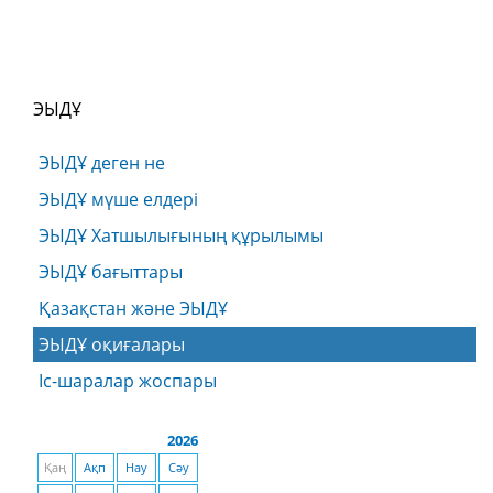
ЭЫДҰ
ЭЫДҰ деген не
ЭЫДҰ мүше елдері
ЭЫДҰ Хатшылығының құрылымы
ЭЫДҰ бағыттары
Қазақстан және ЭЫДҰ
ЭЫДҰ оқиғалары
Іс-шаралар жоспары
2026
Қаң
Ақп
Нау
Сәу