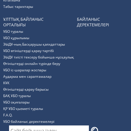
Кітапхана
Табыс тарихтары
ҰЛТТЫҚ БАЙЛАНЫС
БАЙЛАНЫС
ОРТАЛЫҒЫ
ДЕРЕКТЕМЕЛЕРІ
ҰБО туралы
ҰБО құрылымы
ЭЫДҰ-ның Басқарушы қағидаттары
ҰБО өтініштерді қарау тәртібі
ЭЫДҰ тиісті тексеру бойынша нұсқаулық
Өтініштерді онлайн түрінде беру
ҰБО іс-шаралар жоспары
Аударма мен сараптамалар
КҰК
Өтініштерді қарау барысы
БАҚ ҰБО туралы
ҰБО оқиғалары
ҚР ҰБО қызметі туралы
F.A.Q.
ҰБО байланыс деректемелерi