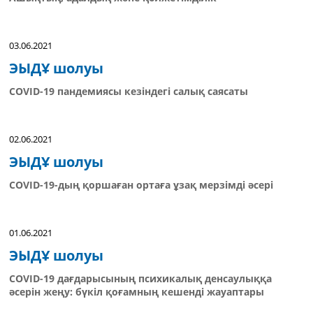
03.06.2021
ЭЫДҰ шолуы
COVID-19 пандемиясы кезіндегі салық саясаты
02.06.2021
ЭЫДҰ шолуы
COVID-19-дың қоршаған ортаға ұзақ мерзімді әсері
01.06.2021
ЭЫДҰ шолуы
COVID-19 дағдарысының психикалық денсаулыққа
әсерін жеңу: бүкіл қоғамның кешенді жауаптары