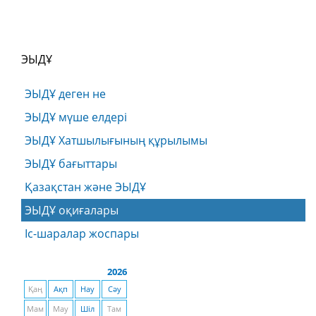
ЭЫДҰ
ЭЫДҰ деген не
ЭЫДҰ мүше елдері
ЭЫДҰ Хатшылығының құрылымы
ЭЫДҰ бағыттары
Қазақстан және ЭЫДҰ
ЭЫДҰ оқиғалары
Іс-шаралар жоспары
2026
Қаң
Ақп
Нау
Сәу
Мам
Мау
Шіл
Там