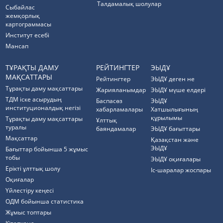
Талдамалық шолулар
Cыбайлас
жемқорлық
картограммасы
Институт есебі
Мансап
ТҰРАҚТЫ ДАМУ
РЕЙТИНГТЕР
ЭЫДҰ
МАҚСАТТАРЫ
Рейтингтер
ЭЫДҰ деген не
Тұрақты даму мақсаттары
Жарияланымдар
ЭЫДҰ мүше елдері
ТДМ іске асырудың
Баспасөз
ЭЫДҰ
институционалдық негізі
хабарламалары
Хатшылығының
құрылымы
Тұрақты даму мақсаттары
Ұлттық
туралы
баяндамалар
ЭЫДҰ бағыттары
Мақсаттар
Қазақстан және
ЭЫДҰ
Бағыттар бойынша 5 жұмыс
тобы
ЭЫДҰ оқиғалары
Ерікті ұлттық шолу
Іс-шаралар жоспары
Оқиғалар
Үйлестіру кеңесі
ОДМ бойынша статистика
Жұмыс топтары