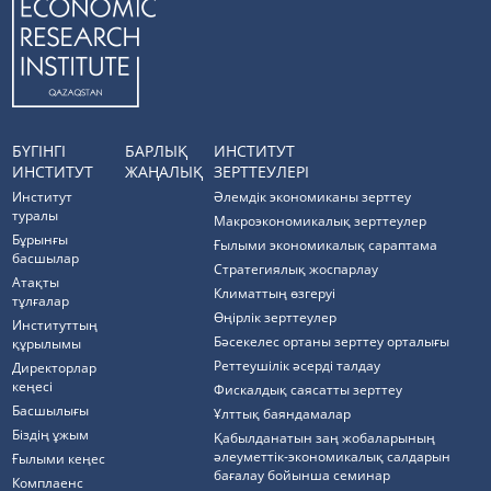
БҮГІНГІ
БАРЛЫҚ
ИНСТИТУТ
ИНСТИТУТ
ЖАҢАЛЫҚ
ЗЕРТТЕУЛЕРІ
Институт
Әлемдік экономиканы зерттеу
туралы
Макроэкономикалық зерттеулер
Бұрынғы
Ғылыми экономикалық сараптама
басшылар
Стратегиялық жоспарлау
Атақты
Климаттың өзгеруі
тұлғалар
Өңірлік зерттеулер
Институттың
Бәсекелес ортаны зерттеу орталығы
құрылымы
Реттеушілік әсерді талдау
Директорлар
кеңесі
Фискалдық саясатты зерттеу
Басшылығы
Ұлттық баяндамалар
Біздің ұжым
Қабылданатын заң жобаларының
әлеуметтік-экономикалық салдарын
Ғылыми кеңес
бағалау бойынша семинар
Комплаенс