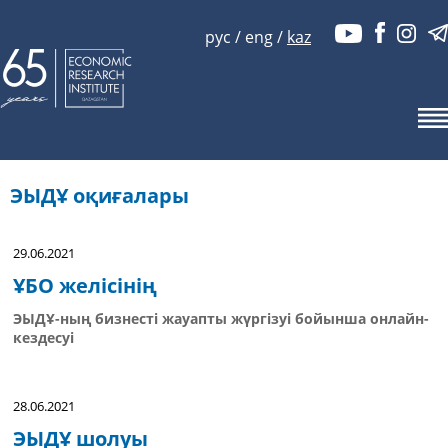
рус
/
eng
/
kaz
ЭЫДҰ оқиғалары
29.06.2021
ҰБО желісінің
ЭЫДҰ-ның бизнесті жауапты жүргізуі бойынша онлайн-
кездесуі
28.06.2021
ЭЫДҰ шолуы