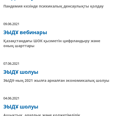
Пандемия кезінде психикалық денсаулықты қолдау
09.06.2021
ЭЫДҰ вебинары
Қазақстандағы ШОК қызметін цифрландыру және
оның шарттары
07.06.2021
ЭЫДҰ шолуы
ЭЫДҰ-ның 2021 жылға арналған экономикалық шолуы
04.06.2021
ЭЫДҰ шолуы
Ашықтық, адалдық және қолжетімділік