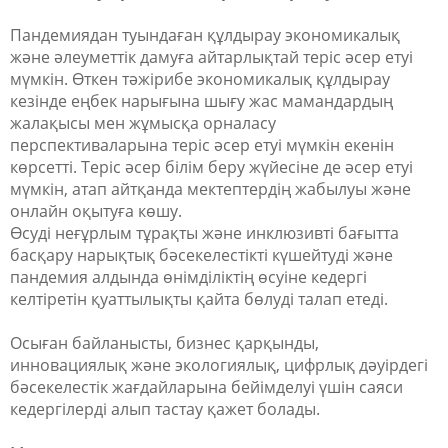
Пандемиядан туындаған құлдырау экономикалық
және әлеуметтік дамуға айтарлықтай теріс әсер етуі
мүмкін. Өткен тәжірибе экономикалық құлдырау
кезінде еңбек нарығына шығу жас мамандардың
жалақысы мен жұмысқа орналасу
перспективаларына теріс әсер етуі мүмкін екенін
көрсетті. Теріс әсер білім беру жүйесіне де әсер етуі
мүмкін, атап айтқанда мектептердің жабылуы және
онлайн оқытуға көшу.
Өсуді неғұрлым тұрақты және инклюзивті бағытта
басқару нарықтық бәсекелестікті күшейтуді және
пандемия алдында өнімділіктің өсуіне кедергі
келтіретін қуаттылықты қайта бөлуді талап етеді.
Осыған байланысты, бизнес қарқынды,
инновациялық және экологиялық, цифрлық дәуірдегі
бәсекелестік жағдайларына бейімделуі үшін саяси
кедергілерді алып тастау қажет болады.