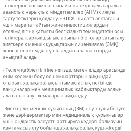
тетіктеріне қосымша шынайы және ірі халықаралық
аванстық нарықтық міндеттемелер (AНМ) сияқты
тарту тетіктерін қолдану. ҒЗТКЖ-ны сәтті аяқтағаны
үшін марапаттайтын және инвестициялардың
өтелімділігіне қатысты белгісіздікті төмендететін осы
тетіктердің артықшылықтарының бірі-олар сатып алу,
зияткерлік меншік құқықтарын лицензиялау (
ЗМҚ
)
және қол жетімділік үшін алдын-ала шарттарды
анықтай алады.
- Төлем қабілеттілігіне негізделмеген елдер арасында
өнім көлемін бөлу өлшемшарттарын айқындай
отырып, халықаралық ынтымақтастық негізінде
вакциналар мен медициналық жабдықтарды алдын
ала сатып алу схемаларын айқындау.
-Зияткерлік меншік құқығының (ЗМ) ноу-хауды беруге
және дәрі-дәрмектер мен медициналық құрылғылар
үшін өндірістік әлеуетті арттыруға кедергі болмауын
қамтамасыз ету бойынша халықаралық күш-жігерді