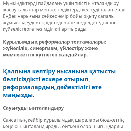
Мүмкіндіктерді пайдалану үшін тиісті ынталандыру
жасау салықтар мен жеңілдіктерді келісуді талап етеді.
Еңбек нарығына сәйкес өмір бойы оқыту сапалы
жұмыс іздеуді жеңілдетеді және жеделдетеді және
күйзелістерге төзімділікті арттырады.
Құрылымдық реформалар топтамалары:
жүйелілік, синергизм, үйлестіру және
мемлекеттік күтпеген жағдайлар.
Қалпына келтіру нысанына қатысты
белгісіздікті ескере отырып,
реформалардың дәйектілігі өте
маңызды.
Сауығуды ынталандыру
Саясаттың кейбір құрылымдық шаралары бюджеттің
кеңеюін ынталандырады, өйткені олар шығындарды