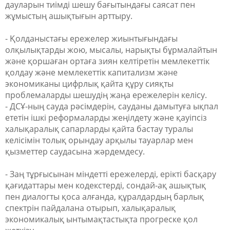
дауларын тиімді шешу бағытындағы саясат пен
жұмыстың ашықтығын арттыру.
- Қолданыстағы ережелер жиынтығындағы
олқылықтарды жою, мысалы, нарықты бұрмалайтын
және қоршаған ортаға зиян келтіретін мемлекеттік
қолдау және мемлекеттік капитализм және
экономиканы цифрлық қайта құру сияқты
проблемаларды шешудің жаңа ережелерін келісу.
- ДСҰ-ның сауда рәсімдерін, сауданы дамытуға ықпал
ететін ішкі реформаларды жеңілдету және қауіпсіз
халықаралық сапарларды қайта бастау туралы
келісімін толық орындау арқылы тауарлар мен
қызметтер саудасына жәрдемдесу.
- Заң тұрғысынан міндетті ережелерді, ерікті басқару
қағидаттары мен кодекстерді, сондай-ақ ашықтық
пен диалогты қоса алғанда, құралдардың барлық
спектрін пайдалана отырып, халықаралық
экономикалық ынтымақтастықта прогреске қол