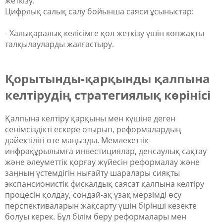
жеткізу.
Цифрлық салық салу бойынша саяси ұсыныстар:
- Халықаралық келісімге қол жеткізу үшін көпжақты
талқылауларды жалғастыру.
Қорытынды-қарқынды қалпына
келтірудің стратегиялық көрінісі
Қалпына келтіру қарқыны мен күшіне деген
сенімсіздікті ескере отырып, реформалардың
дәйектілігі өте маңызды. Мемлекеттік
инфрақұрылымға инвестициялар, денсаулық сақтау
және әлеуметтік қорғау жүйесін реформалау және
заңның үстемдігін нығайту шаралары сияқты
экспансионистік фискалдық саясат қалпына келтіру
процесін қолдау, сондай-ақ ұзақ мерзімді өсу
перспективаларын жақсарту үшін бірінші кезекте
болуы керек. Бұл білім беру реформалары мен