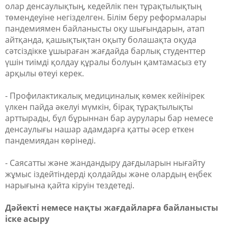
олар денсаулықтың, кедейлік пен тұрақтылықтың
төмендеуіне негізделген. Білім беру реформалары
пандемиямен байланысты оқу шығындарын, атап
айтқанда, қашықтықтан оқыту болашақта оқуда
сәтсіздікке ұшыраған жағдайда барлық студенттер
үшін тиімді қолдау құралы болуын қамтамасыз ету
арқылы өтеуі керек.
- Профилактикалық медициналық көмек кейінірек
үлкен пайда әкелуі мүмкін, бірақ тұрақтылықты
арттырады, бұл бұрыннан бар аурулары бар немесе
денсаулығы нашар адамдарға қатты әсер еткен
пандемиядан көрінеді.
- Саясатты және жандандыру дағдыларын нығайту
жұмыс іздейтіндерді қолдайды және олардың еңбек
нарығына қайта кіруін тездетеді.
Дәйекті немесе нақты жағдайларға байланысты
іске асыру