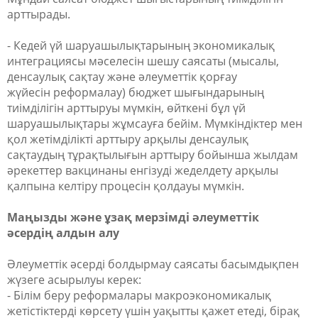
арттырады.
- Кедей үй шаруашылықтарының экономикалық
интеграциясы мәселесін шешу саясаты (мысалы,
денсаулық сақтау және әлеуметтік қорғау
жүйесін
реформалау) бюджет шығындарының
тиімділігін арттыруы мүмкін, өйткені бұл үй
шаруашылықтары жұмсауға бейім. Мүмкіндіктер мен
қол жетімділікті арттыру арқылы денсаулық
сақтаудың тұрақтылығын арттыру бойынша жылдам
әрекеттер вакцинаны енгізуді жеделдету арқылы
қалпына келтіру процесін қолдауы мүмкін.
Маңызды және ұзақ мерзімді әлеуметтік
әсердің алдын алу
Әлеуметтік әсерді болдырмау саясаты басымдықпен
жүзеге асырылуы керек:
- Білім беру реформалары макроэкономикалық
жетістіктерді көрсету үшін уақытты қажет етеді, бірақ