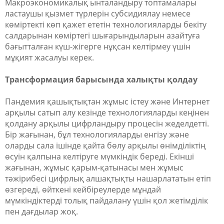
Макроэкономикалық ынталандыру топтамалары
ластаушы қызмет түрлерін субсидиялау немесе
көміртекті көп қажет ететін технологияларды бекіту
салдарынан көміртегі шығарындыларын азайтуға
бағытталған күш-жігерге нұқсан келтірмеу үшін
мұқият жасалуы керек.
Трансформация барысында халықты қолдау
Пандемия қашықтықтан жұмыс істеу және Интер
нет
арқылы сатып алу кезінде технологияларды кеңінен
қолдану арқылы цифрландыру процесін жеделдетті.
Бір жағынан, бұл технологияларды енгізу және
оларды сала ішінде қайта бөлу арқылы өнімділіктің
өсуін қалпына келтіруге мүмкіндік береді. Екінші
жағынан, жұмыс қарым-қатынасы мен жұмыс
тәжірибесі цифрлық алшақтықты нашарлататын етіп
өзгереді, өйткені кейбіреулерде мұндай
мүмкіндіктерді толық пайдалану үшін қол жетімділік
пен дағдылар жоқ.