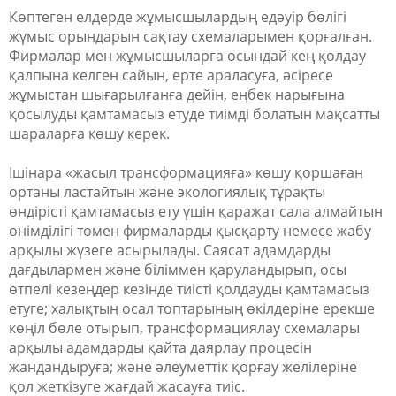
Көптеген елдерде жұмысшылардың едәуір бөлігі
жұмыс орындарын сақтау схемаларымен қорғалған.
Фирмалар мен жұмысшыларға осындай кең қолдау
қалпына келген сайын, ерте араласуға, әсіресе
жұмыстан шығарылғанға дейін, еңбек нарығына
қосылуды қамтамасыз етуде тиімді болатын мақсатты
шараларға көшу керек.
Ішінара
«
жасыл трансформацияға
»
көшу қоршаған
ортаны ластайтын және экологиялық тұрақты
өндірісті қамтамасыз ету үшін қаражат сала алмайтын
өнімділігі төмен фирмаларды қысқарту немесе жабу
арқылы жүзеге асырылады. Саясат адамдарды
дағдылармен және біліммен қаруландырып, осы
өтпелі кезеңдер кезінде тиісті қолдауды қамтамасыз
етуге; халықтың осал топтарының өкілдеріне ерекше
көңіл бөле отырып, трансформациялау схемалары
арқылы адамдарды қайта даярлау процесін
жандандыруға; және әлеуметтік қорғау желілеріне
қол жеткізуге жағдай жасауға тиіс.