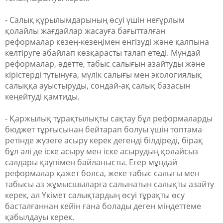
- Салық құрылымдарының өсуі үшін неғұрлым
қолайлы жағдайлар жасауға бағытталған
реформалар кезең-кезеңімен енгізуді және қалпына
келтіруге абайлап көзқарасты талап етеді. Мұндай
реформалар, әдетте, табыс салығын азайтуды және
кірістерді тұтынуға, мүлік салығы мен экологиялық
салыққа ауыстыруды, сондай-ақ салық базасын
кеңейтуді қамтиды.
- Қаржылық тұрақтылықты сақтау бұл реформаларды
бюджет тұрғысынан бейтарап болуы үшін топтама
ретінде жүзеге асыру керек дегенді білдіреді, бірақ
бұл әлі де іске асыру мен іске асырудың қолайсыз
салдары қаупімен байланысты. Егер мұндай
реформалар қажет болса, жеке табыс салығы мен
табысы аз жұмысшыларға салынатын салықты азайту
керек, ал Үкімет салықтардың өсуі тұрақты өсу
басталғаннан кейін ғана болады деген міндеттеме
қабылдауы керек.