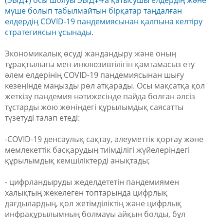
(ЭЫДҰ)
осы шолуы
ЭЫДҰ-ға қатысушы елдердің
және
мүше болып табылмайтын бірқатар таңдалған
елдердің
COVID-19 пандемиясынан қалпына келтіру
стратегиясын ұсынады.
Экономикалық өсуді жандандыру және оның
тұрақтылығы мен инклюзивтілігін қамтамасыз ету
әлем елдерінің COVID-19 пандемиясынан шығу
кезеңінде маңызды рөл атқарады. Осы мақсатқа қол
жеткізу пандемия нәтижесінде пайда болған әлсіз
тұстарды жою жөніндегі құрылымдық саясатты
түзетуді талап етеді:
-COVID-19 денсаулық сақтау, әлеуметтік қорғау және
мемлекеттік басқарудың тиімділігі жүйелеріндегі
құрылымдық кемшіліктерді анықтады;
- цифрландыруды жеделдететін пандемиямен
халықтың жекелеген топтарында цифрлық
дағдылардың, қол жетімділіктің және цифрлық
инфрақұрылымның болмауы айқын болды, бұл