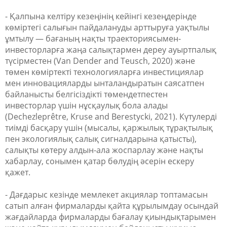
- Қалпына келтіру кезеңінің кейінгі кезеңдерінде
көміртегі салығын пайдалануды арттыруға уақтылы
ұмтылу — бағаның нақты траекториясымен-
инвесторларға жаңа салықтармен дереу ауыртпалық
түсірместен (Van Dender and Teusch, 2020) және
төмен көміртекті технологияларға инвестициялар
мен инновацияларды ынталандыратын саясатпен
байланысты белгісіздікті төмендетпестен
инвесторлар үшін нұсқаулық бола алады
(Dechezleprêtre, Kruse and Berestycki, 2021). Күтулерді
тиімді басқару үшін (мысалы, қаржылық тұрақтылық
пен экологиялық салық сигналдарына қатысты),
салықты көтеру алдын-ала жоспарлау және нақты
хабарлау, сонымен қатар бөлудің әсерін ескеру
қажет.
- Дағдарыс кезінде мемлекет акциялар топтамасын
сатып алған фирмаларды қайта құрылымдау осындай
жағдайларда фирмаларды бағалау қиындықтарымен