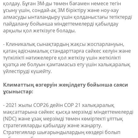
қолдау. Бұған ЗМ-ды төмен бағамен немесе тегін
ұсыну үшін, сондай-ақ ЗМ біріктіру және ноу-хау
алмасуды ынталандыру үшін қолданыстағы тетіктерді
пайдалану бойынша міндеттемелерді қабылдау
арқылы қол жеткізуге болады.
- Клиникалық сынақтардың жақсы жоспарлануын,
қатаң әдіснамалық стандарттарға сәйкес келуін және
түпкілікті нәтижелерге қол жеткізу үшін жеткілікті
қуатқа ие болуын қамтамасыз ету үшін халықаралық
үйлестіруді күшейту.
Климаттың өзгеруін жеңілдету бойынша саяси
ұсыныстар:
- 2021 жылы COP26 дейін COP 21 халықаралық
мақсаттарына сәйкес қысқа мерзімді міндеттемелерді
(NDC) және ұзақ мерзімді төмен көміртекті ұлттық
стратегияларды қабылдау және жаңарту.
Стратегиялар шығарындылардың көздері болып