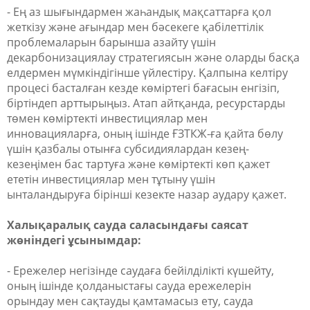
- Ең аз шығындармен жаһандық мақсаттарға қол
жеткізу және ағындар мен бәсекеге қабілеттілік
проблемаларын барынша азайту үшін
декарбонизациялау стратегиясын және оларды басқа
елдермен мүмкіндігінше үйлестіру. Қалпына келтіру
процесі басталған кезде көміртегі бағасын енгізіп,
біртіндеп арттырыңыз. Атап айтқанда, ресурстарды
төмен көміртекті инвестициялар мен
инновацияларға, оның ішінде ҒЗТКЖ-ға қайта бөлу
үшін қазбалы отынға субсидиялардан кезең-
кезеңімен бас тартуға және көміртекті көп қажет
ететін инвестициялар мен тұтыну үшін
ынталандыруға бірінші кезекте назар аудару қажет.
Халықаралық сауда саласындағы саясат
жөніндегі ұсынымдар:
- Ережелер негізінде саудаға бейілділікті күшейту,
оның ішінде қолданыстағы сауда ережелерін
орындау мен сақтауды қамтамасыз ету, сауда