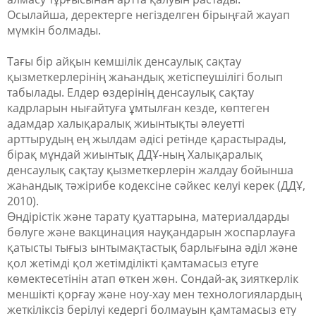
Осылайша, деректерге негізделген бірыңғай жауап
мүмкін болмады.
Тағы бір айқын кемшілік денсаулық сақтау
қызметкерлерінің жаһандық жетіспеушілігі болып
табылады. Елдер өздерінің денсаулық сақтау
кадрларын нығайтуға ұмтылған кезде, көптеген
адамдар халықаралық жиынтықты әлеуетті
арттырудың ең жылдам әдісі ретінде қарастырады,
бірақ мұндай жиынтық ДДҰ-ның Халықаралық
денсаулық сақтау қызметкерлерін жалдау бойынша
жаһандық тәжірибе кодексіне сәйкес келуі керек (ДДҰ,
2010).
Өндірістік және тарату қуаттарына, материалдарды
бөлуге және вакцинация науқандарын жоспарлауға
қатысты тығыз ынтымақтастық барлығына әділ және
қол жетімді қол жетімділікті қамтамасыз етуге
көмектесетінін атап өткен жөн. Сондай-ақ зияткерлік
меншікті қорғау және ноу-хау мен технологиялардың
жеткіліксіз берілуі кедергі болмауын қамтамасыз ету