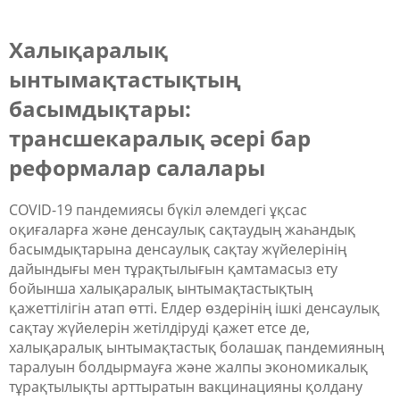
Халықаралық
ынтымақтастықтың
басымдықтары:
трансшекаралық әсері бар
реформалар салалары
COVID-19 пандемиясы бүкіл әлемдегі ұқсас
оқиғаларға және денсаулық сақтаудың жаһандық
басымдықтарына денсаулық сақтау жүйелерінің
дайындығы мен тұрақтылығын қамтамасыз ету
бойынша халықаралық ынтымақтастықтың
қажеттілігін атап өтті. Елдер өздерінің ішкі денсаулық
сақтау жүйелерін жетілдіруді қажет етсе де,
халықаралық ынтымақтастық болашақ пандемияның
таралуын болдырмауға және жалпы экономикалық
тұрақтылықты арттыратын вакцинацияны қолдану