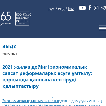
рус
/
eng
/
kaz
ЭЫДҰ
20.05.2021
2021 жылға дейінгі экономикалық
саясат реформалары: өсуге ұмтылу:
қарқынды қалпына келтіруді
қалыптастыру
Экономикалық ынтымақтастық
және даму ұйымының