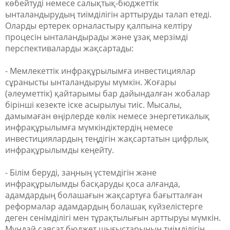
көбейтуді немесе салықтық-бюджеттік
ынталандырудың тиімділігін арттыруды талап етеді.
Оларды ертерек орналастыру қалпына келтіру
процесін ынталандырады және ұзақ мерзімді
перспективаларды жақсартады:
- Мемлекеттік инфрақұрылымға инвестициялар
сұранысты ынталандыруы мүмкін. Жоғары
(әлеуметтік) қайтарымы бар дайындалған жобалар
бірінші кезекте іске асырылуы тиіс. Мысалы,
дамымаған өңірлерде көлік немесе энергетикалық
инфрақұрылымға мүмкіндіктердің немесе
инвестициялардың теңдігін жақсартатын цифрлық
инфрақұрылымды кеңейту.
- Білім беруді, заңның үстемдігін және
инфрақұрылымды басқаруды қоса алғанда,
адамдардың болашағын жақсартуға бағытталған
реформалар адамдардың болашақ күйзелістерге
деген сенімділігі мен тұрақтылығын арттыруы мүмкін.
Мұндай саясат бюджет шығыстарының тиімділігін