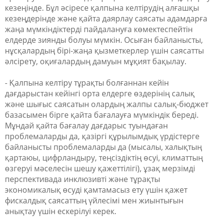
кезеңінде. Бұл әсіресе қалпына келтірудің алғашқы
кезеңдерінде және қайта даярлау саясаты адамдарға
жаңа мүмкіндіктерді пайдалануға көмектеспейтін
елдерде зиянды болуы мүмкін. Осыған байланысты,
нұсқалардың бірі-жаңа қызметкерлер үшін саясатты
әлсірету, оқиғалардың дамуын мұқият бақылау.
- Қалпына келтіру тұрақты болғаннан кейін
дағдарыстан кейінгі орта елдерге өздерінің салық
және шығыс саясатын олардың жалпы салық-бюджет
базасымен бірге қайта бағалауға мүмкіндік береді.
Мұндай қайта бағалау дағдарыс туындаған
проблемаларды да, қазіргі құрылымдық үрдістерге
байланысты проблемаларды да (мысалы, халықтың
қартаюы, цифрландыру, теңсіздіктің өсуі, климаттың
өзгеруі мәселесін шешу қажеттілігі), ұзақ мерзімді
перспективада инклюзивті және тұрақты
экономикалық өсуді қамтамасыз ету үшін қажет
фискалдық саясаттың үйлесімі мен жиынтығын
анықтау үшін ескерілуі керек.