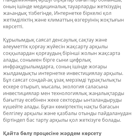
оның ішінде медициналық тауарларды жеткізудің
жаһандық тізбегінде, Интернетке біркелкі қол
жетімділіктің және климаттың өзгеруінің жоқтығын
көрсетті.
Құрылымдық саясат денсаулық сақтау және
әлеуметтік қорғау жүйесін жақсарту арқылы
соққылардан қорғаудың бірінші жолын жақсарта
алады, сонымен бірге сыни цифрлық
инфрақұрылымдарға, соның ішінде жоғары
жылдамдықты интернетке инвестициялау арқылы.
Бұл саясат сондай-ақ ұзақ мерзімді тұрақтылықты
ескере отырып, мысалы, экология саласына
инвестициялар мен технологиялық жаңалықтарды
бағыттау есебінен жеке секторды ынталандыруды
күшейте алады. Бұған көміртектің нақты бағасын
белгілеу арқылы және қазбалы отынды пайдаланудан
біртіндеп бас тарту арқылы қол жеткізуге болады.
Қайта бөлу процесіне жәрдем көрсету