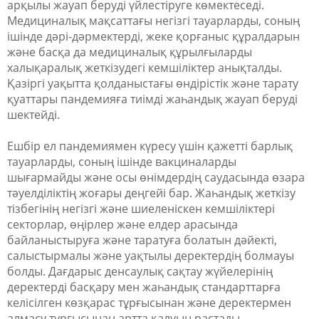
арқылы жауап беруді үйлестіруге көмектеседі.
Медициналық мақсаттағы негізгі тауарларды, соның
ішінде дәрі-дәрмектерді, жеке қорғаныс құралдарын
және басқа да медициналық құрылғыларды
халықаралық жеткізудегі кемшіліктер анықталды.
Қазіргі уақытта қолданыстағы өндірістік және тарату
қуаттары пандемияға тиімді жаһандық жауап беруді
шектейді.
Ешбір ел пандемиямен күресу үшін қажетті барлық
тауарларды, соның ішінде вакциналарды
шығармайды және осы өнімдердің саудасында өзара
тәуелділіктің жоғары деңгейі бар. Жаһандық жеткізу
тізбегінің негізгі және шиеленіскен кемшіліктері
секторлар, өңірлер және елдер арасында
байланыстыруға және таратуға болатын дәйекті,
салыстырмалы және уақтылы деректердің болмауы
болды. Дағдарыс денсаулық сақтау жүйелерінің
деректерді басқару мен жаһандық стандарттарға
келісілген көзқарас тұрғысынан және деректермен
алмасу тұрғысынан артта қалуын растады.