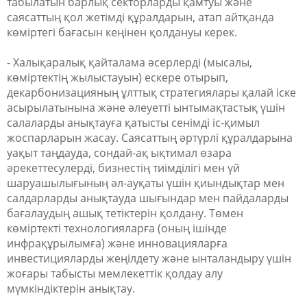
табылатын барлық секторларды қамтуы және
саясаттың қол жетімді құралдарын, атап айтқанда
көміртегі бағасын кеңінен қолдануы керек.
- Халықаралық қайталама әсерлерді (мысалы,
көміртектің жылыстауын) ескере отырып,
декарбонизацияның ұлттық стратегиялары қалай іске
асырылатынына және әлеуетті ынтымақтастық үшін
салаларды анықтауға қатысты сенімді іс-қимыл
жоспарларын жасау. Саясаттың әртүрлі құралдарына
уақыт таңдауда, сондай-ақ ықтимал өзара
әрекеттесулерді, бизнестің тиімділігі мен үй
шаруашылығының әл-ауқаты үшін қиындықтар мен
салдарларды анықтауда шығындар мен пайдаларды
бағалаудың ашық тетіктерін қолдану. Төмен
көміртекті технологияларға (оның ішінде
инфрақұрылымға) және инновацияларға
инвестицияларды жеңілдету және ынталандыру үшін
жоғары табысты мемлекеттік қолдау алу
мүмкіндіктерін анықтау.