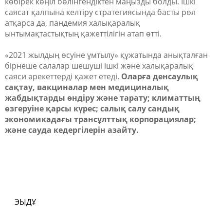
көбірек көңіл бөлінгендіктен маңызды болды. Ішкі
саясат қалпына келтіру стратегиясында басты рөл
атқарса да, пандемия халықаралық
ынтымақтастықтың қажеттілігін атап өтті.
«
2021 жылдың өсуіне ұмтылу
»
құжатында анықталған
бірнеше салалар шешуші ішкі және халықаралық
саяси әрекеттерді қажет етеді.
Оларға денсаулық
сақтау, вакциналар мен медициналық
жабдықтарды өндіру және тарату; климаттың
өзгеруіне қарсы күрес; салық салу сандық
экономикадағы трансұлттық корпорациялар;
және сауда кедергілерін азайту.
ЭЫДҰ