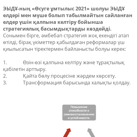
ЭЫДҰ-ның
«
Өсуге ұмтылыс 2021
»
шолуы ЭЫДҰ
елдері мен мүше болып табылмайтын сайланған
елдер үшін қалпына келтіру бойынша
стратегиялық басымдықтарды көздейді.
Сонымен бірге, әмбебап стратегия жоқ екендігі атап
өтілді, бірақ үкіметтер қабылдаған реформалар үш
қиылысатын тіректермен байланысты болуы керек:
1.
Өзін-өзі қалпына келтіру және тұрақтылық
қабілетін арттыру.
2.
Қайта бөлу процесіне жәрдем көрсету.
3.
Трансформация барысында халықты қолдау.