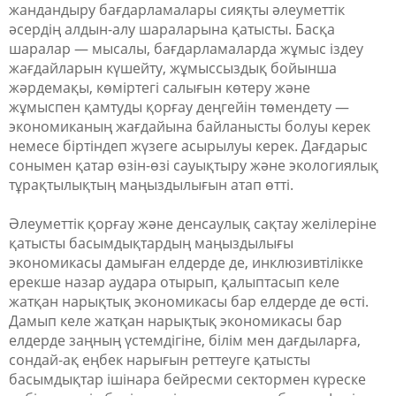
жандандыру бағдарламалары сияқты әлеуметтік
әсердің алдын-алу шараларына қатысты. Басқа
шаралар — мысалы, бағдарламаларда жұмыс іздеу
жағдайларын күшейту, жұмыссыздық бойынша
жәрдемақы, көміртегі салығын көтеру және
жұмыспен қамтуды қорғау деңгейін төмендету —
экономиканың жағдайына байланысты болуы керек
немесе біртіндеп жүзеге асырылуы керек. Дағдарыс
сонымен қатар өзін-өзі сауықтыру және экологиялық
тұрақтылықтың маңыздылығын атап өтті.
Әлеуметтік қорғау және денсаулық сақтау желілеріне
қатысты басымдықтардың маңыздылығы
экономикасы дамыған елдерде де, инклюзивтілікке
ерекше назар аудара отырып, қалыптасып келе
жатқан нарықтық экономикасы бар елдерде де өсті.
Дамып келе жатқан нарықтық экономикасы бар
елдерде заңның үстемдігіне, білім мен дағдыларға,
сондай-ақ еңбек нарығын реттеуге қатысты
басымдықтар ішінара бейресми сектормен күреске