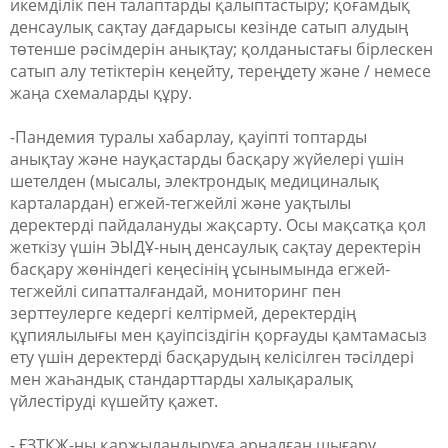
икемділік пен талаптарды қалыптастыру; қоғамдық
денсаулық сақтау дағдарысы кезінде сатып алудың
төтенше рәсімдерін анықтау; қолданыстағы бірлескен
сатып алу тетіктерін кеңейту, тереңдету және / немесе
жаңа схемаларды құру.
-Пандемия туралы хабарлау, қауіпті топтарды
анықтау және науқастарды басқару жүйелері үшін
шетелден (мысалы, электрондық медициналық
карталардан) егжей-тегжейлі және уақтылы
деректерді пайдалануды жақсарту. Осы мақсатқа қол
жеткізу үшін ЭЫДҰ-ның денсаулық сақтау деректерін
басқару жөніндегі кеңесінің ұсынымында егжей-
тегжейлі сипатталғандай, мониторинг пен
зерттеулерге кедергі келтірмей, деректердің
құпиялылығы мен қауіпсіздігін қорғауды қамтамасыз
ету үшін деректерді басқарудың келісілген тәсілдері
мен жаһандық стандарттарды халықаралық
үйлестіруді күшейту қажет.
- ҒЗТКЖ-ны қаржыландыруға арналған шығару