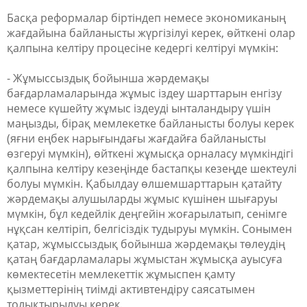
Басқа реформалар біртіндеп немесе экономиканың
жағдайына байланысты жүргізілуі керек, өйткені олар
қалпына келтіру процесіне кедергі келтіруі мүмкін:
- Жұмыссыздық бойынша жәрдемақы
бағдарламаларында жұмыс іздеу шарттарын енгізу
немесе күшейту жұмыс іздеуді ынталандыру үшін
маңызды, бірақ мемлекетке байланысты болуы керек
(яғни еңбек нарығындағы жағдайға байланысты
өзгеруі мүмкін), өйткені жұмысқа орналасу мүмкіндігі
қалпына келтіру кезеңінде бастапқы кезеңде шектеулі
болуы мүмкін. Қабылдау өлшемшарттарын қатайту
жәрдемақы алушыларды жұмыс күшінен шығаруы
мүмкін, бұл кедейлік деңгейін жоғарылатып, сенімге
нұқсан келтіріп, белгісіздік тудыруы мүмкін. Сонымен
қатар, жұмыссыздық бойынша жәрдемақы төлеудің
қатаң бағдарламалары жұмыстан жұмысқа ауысуға
көмектесетін мемлекеттік жұмыспен қамту
қызметтерінің тиімді активтендіру саясатымен
толықтырылуы керек.