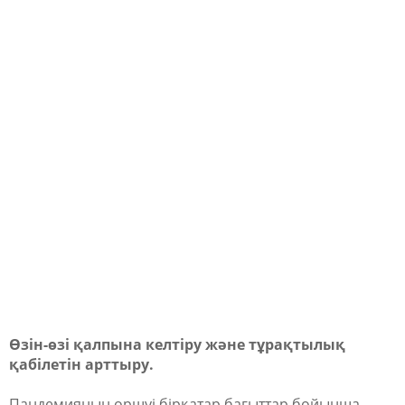
Өзін-өзі қалпына келтіру және тұрақтылық
қабілетін арттыру.
Пандемияның өршуі бірқатар бағыттар бойынша,