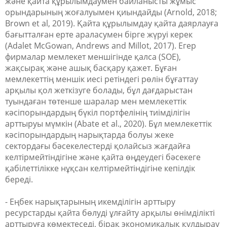
және қайта құрылымдаумен байланысты жұмыс
орындарының жоғалуымен қиындайды (Arnold, 2018;
Brown et al, 2019). Қайта құрылымдау қайта даярлауға
бағытталған ерте араласумен бірге жүруі керек
(Adalet McGowan, Andrews and Millot, 2017). Егер
фирмалар мемлекет меншігінде қалса (SOE),
жақсырақ және ашық басқару қажет. Бұған
мемлекеттің меншік иесі ретіндегі рөлін бұғаттау
арқылы қол жеткізуге болады, бұл дағдарыстан
туындаған төтенше шаралар мен мемлекеттік
кәсіпорындардың бүкіл портфелінің тиімділігін
арттыруы мүмкін (Abate et al., 2020). Бұл мемлекеттік
кәсіпорындардың нарықтарда болуы жеке
сектордағы бәсекелестерді қолайсыз жағдайға
келтірмейтіндігіне және қайта өңдеудегі бәсекеге
қабілеттілікке нұқсан келтірмейтіндігіне кепілдік
береді.
- Еңбек нарықтарының икемділігін арттыру
ресурстарды қайта бөлуді ұлғайту арқылы өнімділікті
арттыруға көмектеседі, бірақ экономикалық құлдырау