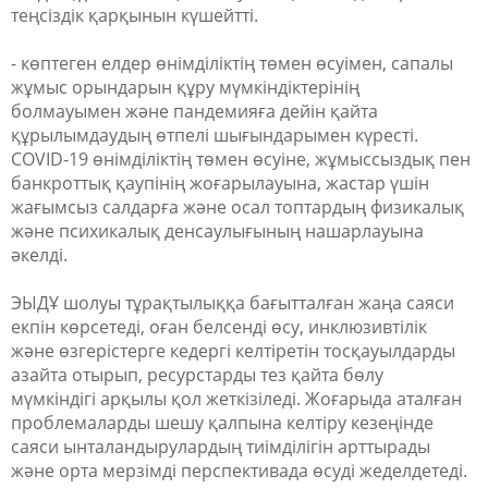
теңсіздік қарқынын күшейтті.
- көптеген елдер өнімділіктің төмен өсуімен, сапалы
жұмыс орындарын құру мүмкіндіктерінің
болмауымен және пандемияға дейін қайта
құрылымдаудың өтпелі шығындарымен күресті.
COVID-19 өнімділіктің төмен өсуіне, жұмыссыздық пен
банкроттық қаупінің жоғарылауына, жастар үшін
жағымсыз салдарға және осал топтардың физикалық
және психикалық денсаулығының нашарлауына
әкелді.
ЭЫДҰ шолуы тұрақтылыққа бағытталған жаңа саяси
екпін көрсетеді, оған белсенді өсу, инклюзивтілік
және өзгерістерге кедергі келтіретін тосқауылдарды
азайта отырып, ресурстарды тез қайта бөлу
мүмкіндігі арқылы қол жеткізіледі. Жоғарыда аталған
проблемаларды шешу қалпына келтіру кезеңінде
саяси ынталандырулардың тиімділігін арттырады
және орта мерзімді перспективада өсуді жеделдетеді.