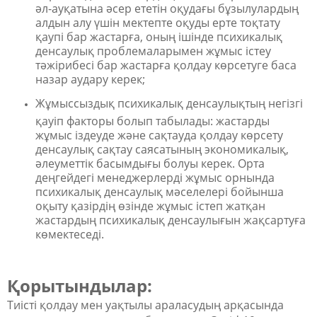
әл-ауқатына әсер ететін оқудағы бұзылулардың
алдын алу үшін мектепте оқуды ерте тоқтату
қаупі бар жастарға, оның ішінде психикалық
денсаулық проблемаларымен жұмыс істеу
тәжірибесі бар жастарға қолдау көрсетуге баса
назар аудару керек;
Жұмыссыздық психикалық денсаулықтың негізгі
қауіп факторы болып табылады: жастарды
жұмыс іздеуде және сақтауда қолдау көрсету
денсаулық сақтау саясатының экономикалық,
әлеуметтік басымдығы болуы керек. Орта
деңгейдегі менеджерлерді жұмыс орнында
психикалық денсаулық мәселелері бойынша
оқыту қазірдің өзінде жұмыс істеп жатқан
жастардың психикалық денсаулығын жақсартуға
көмектеседі.
Қорытындылар:
Тиісті қолдау мен уақтылы араласудың арқасында