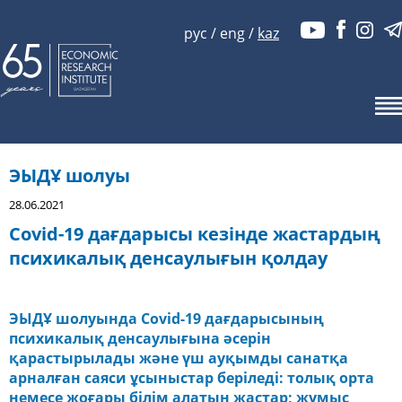
рус
/
eng
/
kaz
ЭЫДҰ шолуы
28.06.2021
Covid-19 дағдарысы кезінде жастардың
психикалық денсаулығын қолдау
ЭЫДҰ шолуында Covid-19 дағдарысының
психикалық денсаулығына әсерін
қарастырылады және үш ауқымды санатқа
арналған саяси ұсыныстар беріледі: толық орта
немесе жоғары білім алатын жастар; жұмыс