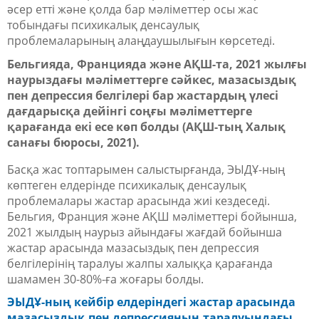
әсер етті және қолда бар мәліметтер осы жас
тобындағы психикалық денсаулық
проблемаларының алаңдаушылығын көрсетеді.
Бельгияда, Францияда және АҚШ-та, 2021 жылғы
наурыздағы мәліметтерге сәйкес, мазасыздық
пен депрессия белгілері бар жастардың үлесі
дағдарысқа дейінгі соңғы мәліметтерге
қарағанда екі есе көп болды (АҚШ-тың Халық
санағы бюросы, 2021).
Басқа жас топтарымен салыстырғанда, ЭЫДҰ-ның
көптеген елдерінде психикалық денсаулық
проблемалары жастар арасында жиі кездеседі.
Бельгия, Франция және АҚШ мәліметтері бойынша,
2021 жылдың наурыз айындағы жағдай бойынша
жастар арасында мазасыздық пен депрессия
белгілерінің таралуы жалпы халыққа қарағанда
шамамен 30-80%-ға жоғары болды.
ЭЫДҰ-ның кейбір елдеріндегі жастар арасында
мазасыздық пен депрессияның таралуындағы