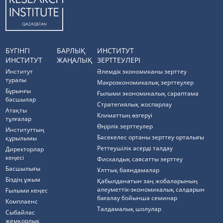
БҮГІНГІ
БАРЛЫҚ
ИНСТИТУТ
ИНСТИТУТ
ЖАҢАЛЫҚ
ЗЕРТТЕУЛЕРІ
Институт
Әлемдік экономиканы зерттеу
туралы
Макроэкономикалық зерттеулер
Бұрынғы
Ғылыми экономикалық сараптама
басшылар
Стратегиялық жоспарлау
Атақты
Климаттың өзгеруі
тұлғалар
Өңірлік зерттеулер
Институттың
Бәсекелес ортаны зерттеу орталығы
құрылымы
Реттеушілік әсерді талдау
Директорлар
кеңесі
Фискалдық саясатты зерттеу
Басшылығы
Ұлттық баяндамалар
Біздің ұжым
Қабылданатын заң жобаларының
әлеуметтік-экономикалық салдарын
Ғылыми кеңес
бағалау бойынша семинар
Комплаенс
Талдамалық шолулар
Cыбайлас
жемқорлық