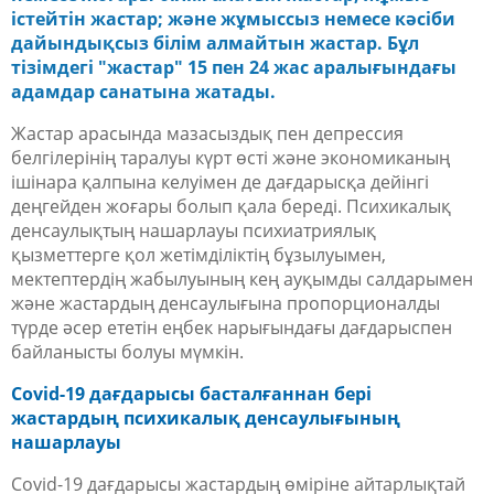
істейтін жастар; және жұмыссыз немесе кәсіби
дайындықсыз білім алмайтын жастар. Бұл
тізімдегі "жастар" 15 пен 24 жас аралығындағы
адамдар санатына жатады.
Жастар арасында мазасыздық пен депрессия
белгілерінің таралуы күрт өсті және экономиканың
ішінара қалпына келуімен де дағдарысқа дейінгі
деңгейден жоғары болып қала береді. Психикалық
денсаулықтың нашарлауы психиатриялық
қызметтерге қол жетімділіктің бұзылуымен,
мектептердің жабылуының кең ауқымды салдарымен
және жастардың денсаулығына пропорционалды
түрде әсер ететін еңбек нарығындағы дағдарыспен
байланысты болуы мүмкін.
Covid-19 дағдарысы басталғаннан бері
жастардың психикалық денсаулығының
нашарлауы
Covid-19 дағдарысы жастардың өміріне айтарлықтай