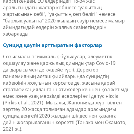
көрсеткендей, ЕО елдеріндегі 18-34 жас
аралығындағы жастар көбінесе "уақыттың
жартысынан көбі", "уақыттың көп бөлігі" немесе
"барлық уақытта" 2020 жылдың сәуір немесе мамыр
айындағыдай өздерін жалғыз сезінетіндерін
хабарлады.
Суицид қаупін арттыратын факторлар
Созылмалы психикалық бұзылулар, әлеуметтік
оқшаулау және қаржылық қиындықтар Covid-19
дағдарысымен де күшейе түсті. Деректер
пандемияның алғашқы айларында суицидтің
көбеюінің жоқтығын көрсетсе де, жасына қарай
стратификацияланған нәтижелер кеңінен қол жетімді
емес және ұзақ мерзімді әсерлері әлі де түсініксіз
(Pirkis et al., 2021). Мысалы, Жапонияда жүргізілген
зерттеу 20 жасқа толмаған адамдар арасындағы
суицид деңгейі 2020 жылдың шілдесінен қазанға
дейін жоғарылағанын көрсетті (Танака мен Окамото,
2021 ж.).