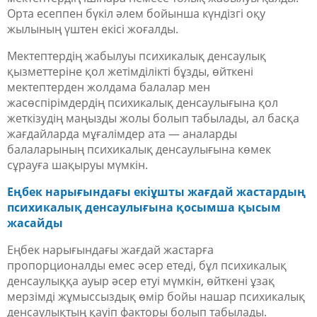
Орта есеппен бүкіл әлем бойынша күндізгі оқу
жылының үштен екісі жоғалды.
Мектептердің жабылуы психикалық денсаулық
қызметтеріне қол жетімділікті бұзды, өйткені
мектептерден жолдама балалар мен
жасөспірімдердің психикалық денсаулығына қол
жеткізудің маңызды жолы болып табылады, ал басқа
жағдайларда мұғалімдер ата — аналарды
балаларының психикалық денсаулығына көмек
сұрауға шақыруы мүмкін.
Еңбек нарығындағы екіұшты жағдай жастардың
психикалық денсаулығына қосымша қысым
жасайды
Еңбек нарығындағы жағдай жастарға
пропорционалды емес әсер етеді, бұл психикалық
денсаулыққа ауыр әсер етуі мүмкін, өйткені ұзақ
мерзімді жұмыссыздық өмір бойы нашар психикалық
денсаулықтың қауіп факторы болып табылады.