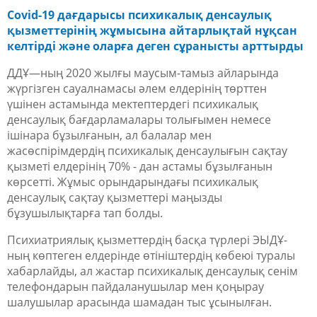
Covid-19 дағдарысы психикалық денсаулық
қызметтерінің жұмысына айтарлықтай нұқсан
келтірді және оларға деген сұранысты арттырды
ДДҰ—ның 2020 жылғы маусым-тамыз айларында
жүргізген сауалнамасы әлем елдерінің төрттен
үшінен астамында мектептердегі психикалық
денсаулық бағдарламалары толығымен немесе
ішінара бұзылғанын, ал балалар мен
жасөспірімдердің психикалық денсаулығын сақтау
қызметі елдерінің 70% - дан астамы бұзылғанын
көрсетті. Жұмыс орындарындағы психикалық
денсаулық сақтау қызметтері маңызды
бұзушылықтарға тап болды.
Психиатриялық қызметтердің басқа түрлері ЭЫДҰ-
ның көптеген елдерінде өтініштердің көбеюі туралы
хабарлайды, ал жастар психикалық денсаулық сенім
телефондарын пайдаланушылар мен қоңырау
шалушылар арасында шамадан тыс ұсынылған.