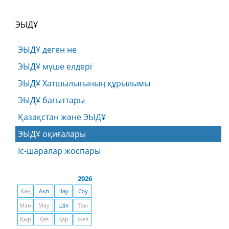
ЭЫДҰ
ЭЫДҰ деген не
ЭЫДҰ мүше елдері
ЭЫДҰ Хатшылығының құрылымы
ЭЫДҰ бағыттары
Қазақстан және ЭЫДҰ
ЭЫДҰ оқиғалары
Іс-шаралар жоспары
2026
Қаң
Ақп
Нау
Сәу
Мам
Мау
Шіл
Там
Қыр
Қаз
Қар
Жел