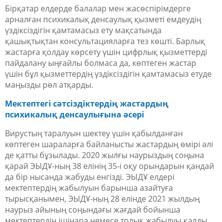
Бірқатар елдерде балалар мен жасөспірімдерге
арналған психикалық денсаулық қызметі емдеудің
үздіксіздігін қамтамасыз ету мақсатында
қашықтықтан консультацияларға тез көшті. Барлық
жастарға қолдау көрсету үшін цифрлық қызметтерді
пайдалану ыңғайлы болмаса да, көптеген жастар
үшін бұл қызметтердің үздіксіздігін қамтамасыз етуде
маңызды рөл атқарды.
Мектептегі сәтсіздіктердің жастардың
психикалық денсаулығына әсері
Вирустың таралуын шектеу үшін қабылданған
көптеген шараларға байланысты жастардың өмірі әлі
де қатты бұзылады. 2020 жылғы наурыздың соңына
қарай ЭЫДҰ-ның 38 елінің 35-і оқу орындарын қандай
да бір нысанда жабуды енгізді. ЭЫДҰ елдері
мектептердің жабылуын барынша азайтуға
тырысқанымен, ЭЫДҰ-ның 28 елінде 2021 жылдың
наурыз айының соңындағы жағдай бойынша
мектептердің ішінара немесе толық жабылуы қалды.