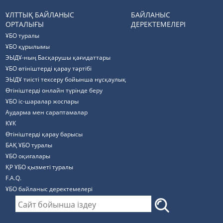
ҰЛТТЫҚ БАЙЛАНЫС
БАЙЛАНЫС
ОРТАЛЫҒЫ
ДЕРЕКТЕМЕЛЕРІ
ҰБО туралы
ҰБО құрылымы
ЭЫДҰ-ның Басқарушы қағидаттары
ҰБО өтініштерді қарау тәртібі
ЭЫДҰ тиісті тексеру бойынша нұсқаулық
Өтініштерді онлайн түрінде беру
ҰБО іс-шаралар жоспары
Аударма мен сараптамалар
КҰК
Өтініштерді қарау барысы
БАҚ ҰБО туралы
ҰБО оқиғалары
ҚР ҰБО қызметі туралы
F.A.Q.
ҰБО байланыс деректемелерi