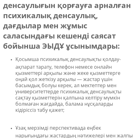
денсаулығын қорғауға арналған
психикалық денсаулық,
дағдылар мен жұмыс
саласындағы кешенді саясат
бойынша ЭЫДҰ ұсынымдары:
Қосымша психикалық денсаулықты қолдау-
ақпарат тарату, телефон немесе онлайн
қызметтері арқылы және жеке қызметтерге
оңай қол жеткізу арқылы — жастар үшін
басымдық болуы керек, ал мектептер мен
университеттерде психикалық денсаулықты
сақтау қызметтерін қалпына келтіру мүмкін
болмаған жағдайда, балама нұсқаларды
кідіріссіз табу қажет;
Ұзақ мерзімді перспективада еңбек
нарығындағы жастардың нәтижелері мен жалпы