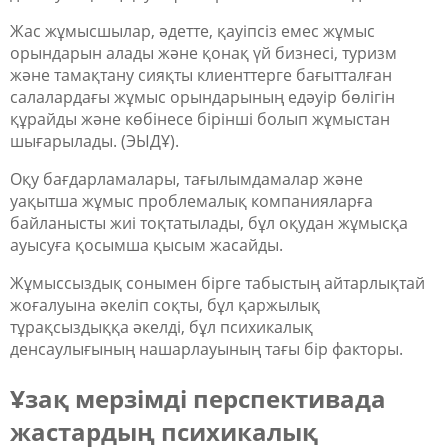
Жас жұмысшылар, әдетте, қауіпсіз емес жұмыс
орындарын алады және қонақ үй бизнесі, туризм
және тамақтану сияқты клиенттерге бағытталған
салалардағы жұмыс орындарының едәуір бөлігін
құрайды және көбінесе бірінші болып жұмыстан
шығарылады. (ЭЫДҰ).
Оқу бағдарламалары, тағылымдамалар және
уақытша жұмыс проблемалық компанияларға
байланысты жиі тоқтатылады, бұл оқудан жұмысқа
ауысуға қосымша қысым жасайды.
Жұмыссыздық сонымен бірге табыстың айтарлықтай
жоғалуына әкеліп соқты, бұл қаржылық
тұрақсыздыққа әкелді, бұл психикалық
денсаулығының нашарлауының тағы бір факторы.
Ұзақ мерзімді перспективада
жастардың психикалық