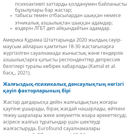
психоактивті заттарды қолданумен байланысты
бұзылулары бар жастар;
табысы төмен отбасылардан шыққан немесе
этникалық азшылықтан шыққан адамдар;
өздерін ЛГБТ деп айқындайтын адамдар.
Америка Құрама Штаттарында 2020 жылдың сәуір-
маусым айларын қамтитын 18-30 жастағыларға
жүргізілген сауалнамада жыныстық және гендерлік
азшылықтарға қатысты респонденттер депрессия
белгілері туралы көбірек хабарлады (Kamal et al.
басқ., 2021).
Жалғыздық-психикалық денсаулықтың негізгі
қауіп факторларының бірі
Жастар дағдарысқа дейін жалғыздықтың жоғары
қаупіне ұшырады, бірақ жағдай нашарлады, өйткені
тежеу шаралары жеке әлеуметтік өзара әрекеттесуді,
әсіресе жалғыз тұратындар үшін шектеуді
жалғастыруда. Eurofound сауалнамалары