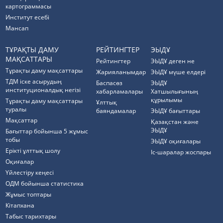
картограммасы
Институт есебі
Мансап
ТҰРАҚТЫ ДАМУ
РЕЙТИНГТЕР
ЭЫДҰ
МАҚСАТТАРЫ
Рейтингтер
ЭЫДҰ деген не
Тұрақты даму мақсаттары
Жарияланымдар
ЭЫДҰ мүше елдері
ТДМ іске асырудың
Баспасөз
ЭЫДҰ
институционалдық негізі
хабарламалары
Хатшылығының
құрылымы
Тұрақты даму мақсаттары
Ұлттық
туралы
баяндамалар
ЭЫДҰ бағыттары
Мақсаттар
Қазақстан және
ЭЫДҰ
Бағыттар бойынша 5 жұмыс
тобы
ЭЫДҰ оқиғалары
Ерікті ұлттық шолу
Іс-шаралар жоспары
Оқиғалар
Үйлестіру кеңесі
ОДМ бойынша статистика
Жұмыс топтары
Кітапхана
Табыс тарихтары