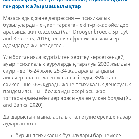
гендерлік айырмашылықтар
Мазасыздық және депрессия — психикалық
бұзылулардың ең көп таралған екі түрі-жас әйелдер
арасында жиі кездеседі (Van Droogenbroeck, Spruyt
and Keppens, 2018), ал шизофрения жағдайы ер
адамдарда жиі кездеседі.
Ұлыбританияда жүргізілген зерттеу көрсеткендей,
ауыр психикалық аурулардың таралуы 2020 жылдың
сәуірінде 16-24 және 25-34 жас аралығындағы
әйелдер арасында ең жоғары болды, 35% және
сәйкесінше 36% құрады және психикалық денсаулық
пандемиясының болжамды әсері осы жас
топтарындағы әйелдер арасында ең үлкен болды (Xu
and Banks, 2020).
Дағдарыстың мыналарға ықпал етуіне ерекше назар
аударған жөн:
бұрын психикалық бұзылулары бар немесе