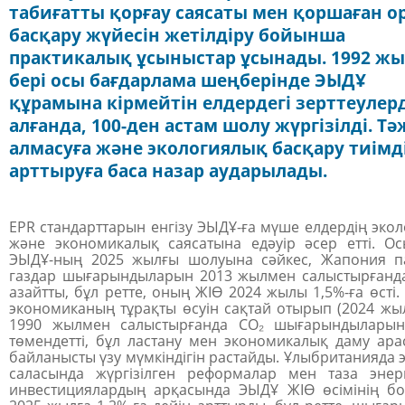
табиғатты қорғау саясаты мен қоршаған о
басқару жүйесін жетілдіру бойынша
практикалық ұсыныстар ұсынады. 1992 ж
бері осы бағдарлама шеңберінде ЭЫДҰ
құрамына кірмейтін елдердегі зерттеулерд
алғанда, 100-ден астам шолу жүргізілді. Т
алмасуға және экологиялық басқару тиімді
арттыруға баса назар аударылады.
EPR стандарттарын енгізу ЭЫДҰ-ға мүше елдердің эко
және экономикалық саясатына едәуір әсер етті. О
ЭЫДҰ-ның 2025 жылғы шолуына сәйкес, Жапония па
газдар шығарындыларын 2013 жылмен салыстырғанда
азайтты, бұл ретте, оның ЖІӨ 2024 жылы 1,5%-ға өсті
экономиканың тұрақты өсуін сақтай отырып
(2024 жы
1990 жылмен салыстырғанда CO₂ шығарындыларын
төмендетті, бұл ластану мен экономикалық даму ар
байланысты үзу мүмкіндігін растайды. Ұлыбританияда 
саласында жүргізілген реформалар мен таза энерг
инвестициялардың арқасында ЭЫДҰ ЖІӨ өсімінің б