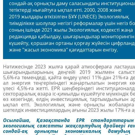
сондай-ақ орнықты даму саласындағы институциона
тетіктерді нығайтуға ықпал етті. 2000, 2008 және
2019 жылдары өткізілген БҰҰ (UNECE) Экологиялық
тиімділікке шолулар негізгі реформалар үшін негіз б
соның ішінде 2021 жылы Экологиялық кодексті жаңа
редакцияда қабылдау, шығарындылар мониторингін
күшейту, қоршаған ортаны қорғау жүйесін цифрлан
және "жасыл экономика" қағидаттарын енгізу.
Нәтижесінде 2023 жылға қарай атмосфераға ластауш
шығарындыларының деңгейі 2019 жылмен салыст
5,6%-ға төмендеді, қайта өңдеу үлесі 11%-дан 21%-ға де
ал энергия теңгеріміндегі жаңартылатын энергия кө
үлесі 4,5%-ға жетті. EPR шеңберіндегі институционал
сектораралық өзара іс-қимылды күшейтуге мүмкіндік бер
өз кезегінде, елдің инвестициялық тартымдылығын а
ықпал етті. Экологиялық және орнықты жобаларға 
шетелдік инвестициялардың ағыны 2023 жылы 17%-ға а
Осылайша, Қазақстанда EPR стандарттарын 
экологиялық саясатты жақсартудың драйвері ған
сондай-ақ орнықты экономикалық дамудың 