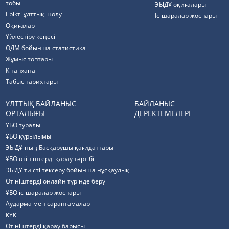
тобы
ЭЫДҰ оқиғалары
Ерікті ұлттық шолу
Іс-шаралар жоспары
Оқиғалар
Үйлестіру кеңесі
ОДМ бойынша статистика
Жұмыс топтары
Кітапхана
Табыс тарихтары
ҰЛТТЫҚ БАЙЛАНЫС
БАЙЛАНЫС
ОРТАЛЫҒЫ
ДЕРЕКТЕМЕЛЕРІ
ҰБО туралы
ҰБО құрылымы
ЭЫДҰ-ның Басқарушы қағидаттары
ҰБО өтініштерді қарау тәртібі
ЭЫДҰ тиісті тексеру бойынша нұсқаулық
Өтініштерді онлайн түрінде беру
ҰБО іс-шаралар жоспары
Аударма мен сараптамалар
КҰК
Өтініштерді қарау барысы