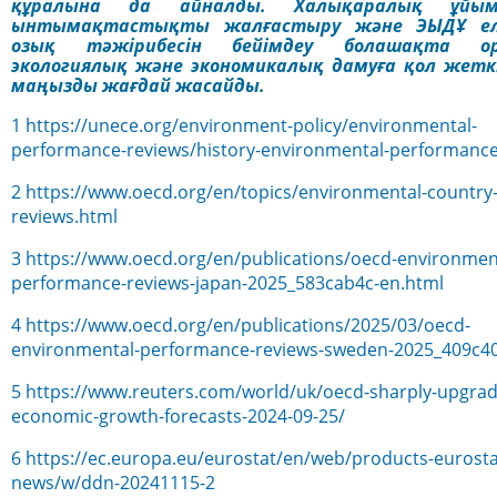
құралына да айналды. Халықаралық ұйым
ынтымақтастықты жалғастыру және ЭЫДҰ елд
озық тәжірибесін бейімдеу болашақта о
экологиялық және экономикалық дамуға қол жеткі
маңызды жағдай жасайды.
1
https://unece.org/environment-policy/environmental-
performance-reviews/history-environmental-performance
2
https://www.oecd.org/en/topics/environmental-country
reviews.html
3
https://www.oecd.org/en/publications/oecd-environmen
performance-reviews-japan-2025_583cab4c-en.html
4
https://www.oecd.org/en/publications/2025/03/oecd-
environmental-performance-reviews-sweden-2025_409c4
5
https://www.reuters.com/world/uk/oecd-sharply-upgrad
economic-growth-forecasts-2024-09-25/
6
https://ec.europa.eu/eurostat/en/web/products-eurosta
news/w/ddn-20241115-2