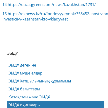
14
https://qazaqgreen.com/news/kazakhstan/1731/
15
https://dknews.kz/ru/fondovyy-rynok/358452-inostrann
investicii-v-kazahstan-kto-vkladyvaet
ЭЫДҰ
ЭЫДҰ деген не
ЭЫДҰ мүше елдері
ЭЫДҰ Хатшылығының құрылымы
ЭЫДҰ бағыттары
Қазақстан және ЭЫДҰ
ЭЫДҰ оқиғалары