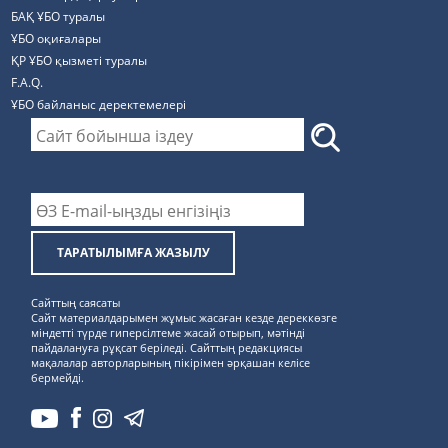
БАҚ ҰБО туралы
ҰБО оқиғалары
ҚР ҰБО қызметі туралы
F.A.Q.
ҰБО байланыс деректемелерi
ТАРАТЫЛЫМҒА ЖАЗЫЛУ
Сайттың саясаты
Сайт материалдарымен жұмыс жасаған кезде дереккөзге
міндетті түрде гиперсілтеме жасай отырып, мәтінді
пайдалануға рұқсат беріледі. Сайттың редакциясы
мақалалар авторларының пікірімен әрқашан келісе
бермейді.