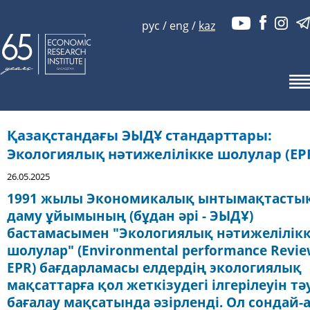
рус
/
eng
/
kaz
Қазақстандағы ЭЫДҰ стандарттары:
Экологиялық нәтижелілікке шолулар (EP
26.05.2025
1991 жылы Экономикалық ынтымақтасты
даму ұйымының (бұдан әрі - ЭЫДҰ)
бастамасымен "Экологиялық нәтижелілік
шолулар" (Environmental performance Revie
EPR) бағдарламасы елдердің экологиялық
мақсаттарға қол жеткізудегі ілгерілеуін тә
бағалау мақсатында әзірленді. Ол сондай-