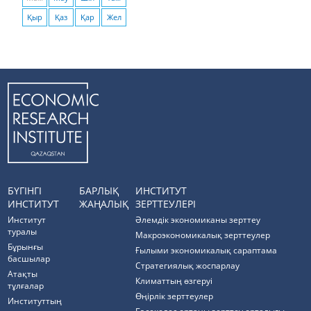
Қыр
Қаз
Қар
Жел
БҮГІНГІ
БАРЛЫҚ
ИНСТИТУТ
ИНСТИТУТ
ЖАҢАЛЫҚ
ЗЕРТТЕУЛЕРІ
Институт
Әлемдік экономиканы зерттеу
туралы
Макроэкономикалық зерттеулер
Бұрынғы
Ғылыми экономикалық сараптама
басшылар
Стратегиялық жоспарлау
Атақты
Климаттың өзгеруі
тұлғалар
Өңірлік зерттеулер
Институттың