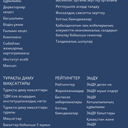
Бәсекелес ортаны зерттеу орталығы
құрылымы
Реттеушілік әсерді талдау
Директорлар
кеңесі
Фискалдық саясатты зерттеу
Басшылығы
Ұлттық баяндамалар
Біздің ұжым
Қабылданатын заң жобаларының
әлеуметтік-экономикалық салдарын
Ғылыми кеңес
бағалау бойынша семинар
Комплаенс
Талдамалық шолулар
Cыбайлас
жемқорлық
картограммасы
Институт есебі
Мансап
ТҰРАҚТЫ ДАМУ
РЕЙТИНГТЕР
ЭЫДҰ
МАҚСАТТАРЫ
Рейтингтер
ЭЫДҰ деген не
Тұрақты даму мақсаттары
Жарияланымдар
ЭЫДҰ мүше елдері
ТДМ іске асырудың
Баспасөз
ЭЫДҰ
институционалдық негізі
хабарламалары
Хатшылығының
құрылымы
Тұрақты даму мақсаттары
Ұлттық
туралы
баяндамалар
ЭЫДҰ бағыттары
Мақсаттар
Қазақстан және
ЭЫДҰ
Бағыттар бойынша 5 жұмыс