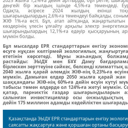
2025 жылға 1,2%-ға дейін арттырды, бұл ретте, шыға
деңгейі бір жылдың ішінде 4,5%-ға төмендеді. Еу
Одақта, әсіресе 2024 жылдың екінші тоқс
шығарындылардың 2,6%-ға төмендеуі байқалды, соным
ЖІӨ 1%-ға өсті. Бұл, атап айтқанда, жаңартылатын
көздерінің үлесін ұлғайту арқылы электр энергетик
шығарындылардың 12,1%-ға едәуір қысқаруының ар
мүмкін болды.
Бұл мысалдар EPR стандарттарын енгізу эконо
өсуге нұқсан келтірмей экологиялық жаңғыртуғ
ететінін көрсетеді. Мұны жаһандық болжам
растайды: ЭЫДҰ мен БҰҰ Даму бағдарлам
бірлескен зерттеуіне сәйкес, белсенді климаттық
2040 жылға қарай әлемдік ЖІӨ-нің 0,23%-ға өсуін
мүмкін. Дамыған елдер 2050 жылға қарай жан
шаққандағы ЖІӨ-нің 60%-ға дейін өсуін күтуі мүм
табысы төмен елдерде ол 124%-ға жетуі мүмкін. 
қатар, парниктік газдар шығарындыларын аз
салынған инвестициялар осы онжылдықтың 
дейін 175 миллион адамды кедейліктен шығарады
Қазақстанда ЭЫДҰ EPR стандарттарын енгізу эколог
саясатты жақсартуға және қоршаған ортаны басқару