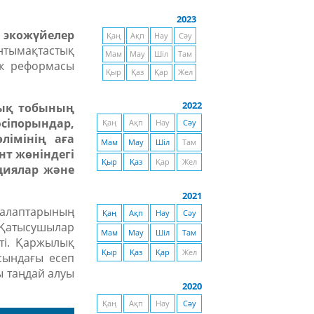
2023
 экожүйелер
Қаң
Ақп
Нау
Сәу
нтымақтастық
Мам
Мау
Шіл
Там
ік реформасы
Қыр
Қаз
Қар
Жел
2022
лық тобының
сіпорындар,
Қаң
Ақп
Нау
Сәу
лімінің аға
Мам
Мау
Шіл
Там
т жөніндегі
Қыр
Қаз
Қар
Жел
циялар және
.
2021
 талаптарының
Қаң
Ақп
Нау
Сәу
 Қатысушылар
Мам
Мау
Шіл
Там
ті. Қаржылық
Қыр
Қаз
Қар
Жел
сындағы есеп
ы таңдай алуы
2020
Қаң
Ақп
Нау
Сәу