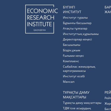
БҮГІНГІ
БА
ИНСТИТУТ
ЖА
Институт туралы
Бұрынғы басшылар
Атақты тұлғалар
Институттың құрылымы
Директорлар кеңесі
Басшылығы
Біздің ұжым
Ғылыми кеңес
Комплаенс
Cыбайлас жемқорлық
картограммасы
Институт есебі
Мансап
ТҰРАҚТЫ ДАМУ
РЕ
МАҚСАТТАРЫ
Рей
Тұрақты даму мақсаттары
Жар
ТДМ іске асырудың
Бас