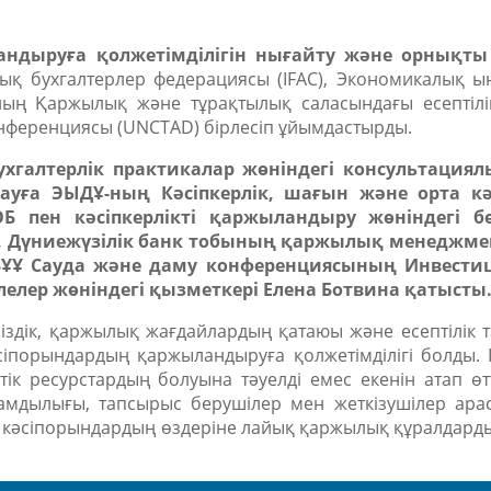
ндыруға қолжетімділігін нығайту және орнықты
ық бухгалтерлер федерациясы
(IFAC)
, Экономикалық ы
ның Қаржылық және тұрақтылық саласындағы есептіл
онференциясы
(UNCTAD)
бірлесіп ұйымдастырды.
ухгалтерлік практикалар жөніндегі консультация
ауға ЭЫДҰ-ның Кәсіпкерлік, шағын және орта кә
 пен кәсіпкерлікті қаржыландыру жөніндегі бө
, Дүниежүзілік банк тобының қаржылық менеджмен
 БҰҰ Сауда және даму конференциясының Инвести
лелер жөніндегі қызметкері
Елена Ботвина
қатысты
іздік
,
қаржылық жағдайлардың қатаюы
және
есептілік
іпорындардың қаржыландыруға қолжетімділігі болды.
ік ресурстардың болуына тәуелді емес екенін атап өт
амдылығы, тапсырыс берушілер мен жеткізушілер ара
қ кәсіпорындардың өздеріне лайық қаржылық құралдард