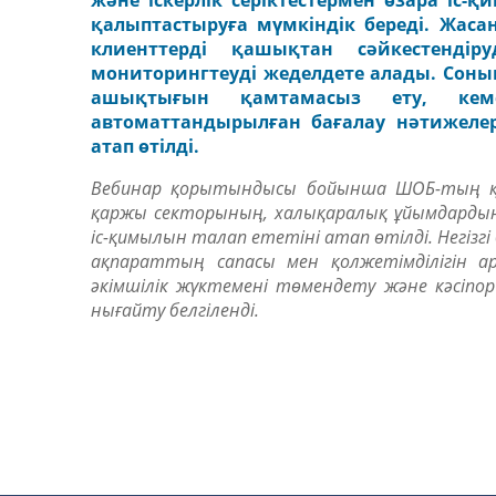
және іскерлік серіктестермен өзара іс-
қалыптастыруға мүмкіндік береді.
Жаса
клиенттерді қашықтан сәйкестендіру
мониторингтеуді жеделдете алады. Соны
ашықтығын қамтамасыз ету, кем
автоматтандырылған бағалау нәтижелер
атап өтілді.
Вебинар қорытындысы бойынша ШОБ-тың қар
қаржы секторының, халықаралық ұйымдардың, 
іс-қимылын талап ететіні атап өтілді. Негі
ақпараттың сапасы мен қолжетімділігін ар
әкімшілік жүктемені төмендету және кәсіпо
нығайту белгіленді.