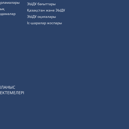
арламалары
ЭЫДҰ бағыттары
тық
Қазақстан және ЭЫДҰ
ндамалар
ЭЫДҰ оқиғалары
Іс-шаралар жоспары
ЙЛАНЫС
ЕКТЕМЕЛЕРІ