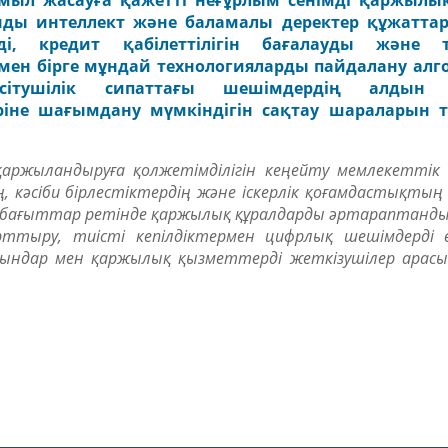
қимыл жасауға қажетті неғұрлым сенімді қаржылы
нды интеллект
және баламалы деректер құжаттар
ді, кредит қабілеттілігін бағалауды және т
мен бірге мұндай технологияларды пайдалану алг
сітушілік сипаттағы шешімдердің алдын
іне шағымдану мүмкіндігін сақтау шараларын та
жыландыруға қолжетімділігін кеңейту мемлекеттік 
кәсіби бірлестіктердің және іскерлік қоғамдастықтың 
згі бағыттар ретінде қаржылық құралдарды әртараптанд
ттыру, тиісті кепілдіктермен цифрлық шешімдерді е
рындар мен қаржылық қызметтерді жеткізушілер арасын