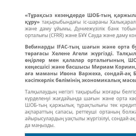
«Тұрақсыз кезеңдерде ШОБ-тың қаржыла
құру»
тақырыбындағы іс-шараны Халықарал
және даму ұйымы, Дүниежүзілік банк тобы
орталығы
(CFRR)
және БҰҰ Сауда және даму к
Вебинарды IFAC-тың шағын және орта б
төрағасы
Хелене Агели
жүргізді. Талқыл
өңірлер мен қалалар орталығының ШОБ
кеңесшісі және басшысы
Мириам Кориин
аға маманы
Ивона Варжеха
, сондай-ақ
кәсіпкерлік бөлімінің экономикалық мәсе
Талқылаудың негізгі тақырыбы
жоғары белгіс
күрделенуі
жағдайында шағын және орта кәс
ШОБ-тың қаржылық тұрақтылығы тек кредитт
ақпараттың сапасы, реттеуші ортаның болж
айырысулардың уақтылы жүргізілуі, сондай-а
да маңызды.