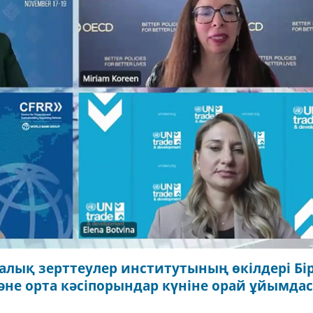
лық зерттеулер институтының өкілдері Бі
не орта кәсіпорындар күніне орай ұйымда