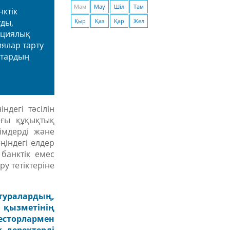
Мам
Мау
Шіл
Там
нктік
уды,
Қыр
Қаз
Қар
Жел
ациялық
ялар тарту
ттардың
ндегі тәсілін
ағы құқықтық
імдерді және
ңіндегі елдер
,
банктік емес
у тетіктеріне
туралардың,
 қызметінің
весторлармен