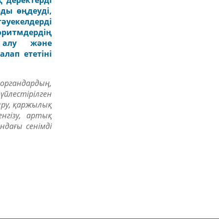
қ деректерді
ды өңдеуді,
әуекелдерді
оритмдердің
 алу және
лап ететіні
органдардың,
үйлестірілген
ыру, қаржылық
нгізу, артық
дағы сенімді