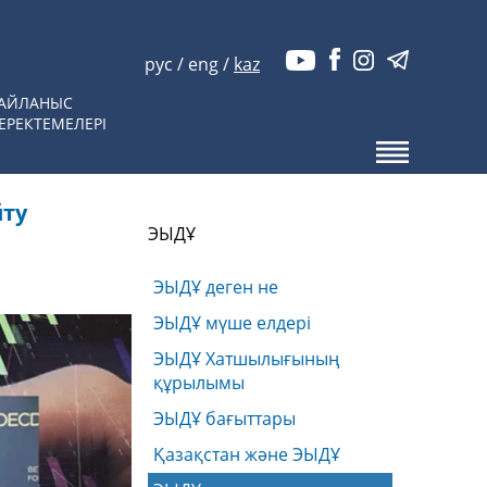
рус
/
eng
/
kaz
АЙЛАНЫС
ЕРЕКТЕМЕЛЕРІ
йту
ЭЫДҰ
ЭЫДҰ деген не
ЭЫДҰ мүше елдері
ЭЫДҰ Хатшылығының
құрылымы
ЭЫДҰ бағыттары
Қазақстан және ЭЫДҰ