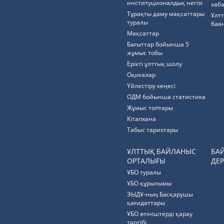
институционалдық негізі
хаб
Тұрақты даму мақсаттары
Ұлт
туралы
бая
Мақсаттар
Бағыттар бойынша 5
жұмыс тобы
Ерікті ұлттық шолу
Оқиғалар
Үйлестіру кеңесі
ОДМ бойынша статистика
Жұмыс топтары
Кітапхана
Табыс тарихтары
ҰЛТТЫҚ БАЙЛАНЫС
БА
ОРТАЛЫҒЫ
ДЕР
ҰБО туралы
ҰБО құрылымы
ЭЫДҰ-ның Басқарушы
қағидаттары
ҰБО өтініштерді қарау
тәртібі