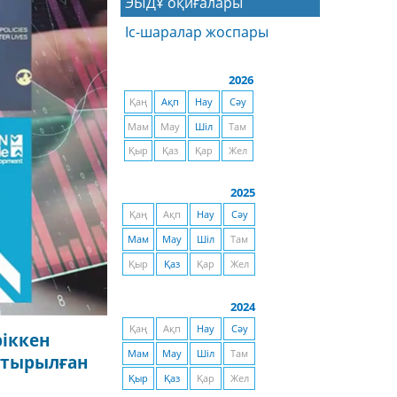
ЭЫДҰ оқиғалары
Іс-шаралар жоспары
2026
Қаң
Ақп
Нау
Сәу
Мам
Мау
Шіл
Там
Қыр
Қаз
Қар
Жел
2025
Қаң
Ақп
Нау
Сәу
Мам
Мау
Шіл
Там
Қыр
Қаз
Қар
Жел
2024
Қаң
Ақп
Нау
Сәу
ріккен
Мам
Мау
Шіл
Там
стырылған
Қыр
Қаз
Қар
Жел