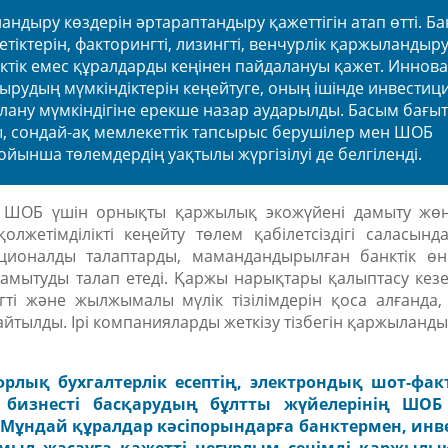
андыру көздерін әртараптандыру
қажеттігін атап өтті. Ба
етіктерін, факторингті, лизингті, венчурлік қаржыландыр
ктік емес құралдарды кеңінен пайдалануы қажет. Иннов
удың мүмкіндіктерін кеңейтуге, оның ішінде инвестици
алану мүмкіндігіне ерекше назар аударылды. Басым бағы
ғы, сондай-ақ мемлекеттік тапсырыс берушілер мен ШОБ
ойынша төлемдердің уақтылы жүргізілуі де белгіленді.
ың ШОБ үшін орнықты
қаржылық экожүйені дамыту
жөні
лжетімділікті кеңейту төлем қабілетсіздігі саласынд
рционалды талаптарды, мамандандырылған банктік өн
е дамытуды талап етеді. Қаржы нарықтары қалыптасу кезе
нгті және жылжымалы мүлік тізілімдерін қоса алғанда
йтылды. Ірі компанияларды жеткізу тізбегін қаржыландыр
рлық бухгалтерлік есептің
, электрондық шот-фак
бизнесті басқарудың бұлтты жүйелерінің ШОБ
 Мұндай құралдар кәсіпорындарға банктермен, ин