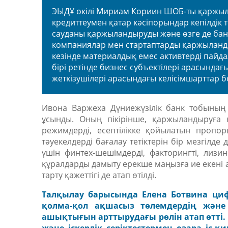
ЭЫДҰ өкілі Мириам Кориин ШОБ-ты
қаржыл
кредиттеумен қатар кәсіпорындар кепілдік т
сауданы қаржыландыруды және өзге де бан
компаниялар мен стартаптарды қаржыландыр
кезінде материалдық емес активтерді пайд
бірі ретінде бизнес субъектілері арасында
жеткізушілері арасындағы келісімшарттар б
Ивона Варжеха Дүниежүзілік банк тобын
ұсынды. Оның пікірінше, қаржыландыруға қо
режимдерді, есептілікке қойылатын пропо
тәуекелдерді бағалау тетіктерін бір мезгілд
үшін финтех-шешімдерді, факторингті, лизи
құралдарды дамыту
ерекше маңызға ие екені а
тарту қажеттігі де атап өтілді.
Талқылау барысында Елена Ботвина
циф
қолма-қол ақшасыз төлемдердің және 
ашықтығын арттырудағы рөлін атап өтті.