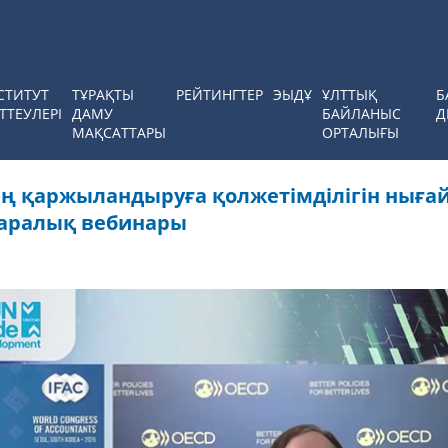
СТИТУТ
ТҰРАҚТЫ
РЕЙТИНГТЕР
ЭЫДҰ
ҰЛТТЫҚ
Б
ТТЕУЛЕРІ
ДАМУ
БАЙЛАНЫС
Д
МАҚСАТТАРЫ
ОРТАЛЫҒЫ
ң қаржыландыруға қолжетімділігін ныға
қаралық вебинары