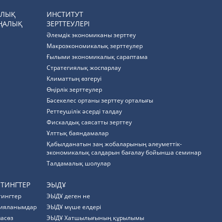
РЛЫҚ
ИНСТИТУТ
ҢАЛЫҚ
ЗЕРТТЕУЛЕРІ
Әлемдік экономиканы зерттеу
Макроэкономикалық зерттеулер
Ғылыми экономикалық сараптама
Стратегиялық жоспарлау
Климаттың өзгеруі
Өңірлік зерттеулер
Бәсекелес ортаны зерттеу орталығы
Реттеушілік әсерді талдау
Фискалдық саясатты зерттеу
Ұлттық баяндамалар
Қабылданатын заң жобаларының әлеуметтік-
экономикалық салдарын бағалау бойынша семинар
Талдамалық шолулар
ЙТИНГТЕР
ЭЫДҰ
тингтер
ЭЫДҰ деген не
ияланымдар
ЭЫДҰ мүше елдері
пасөз
ЭЫДҰ Хатшылығының құрылымы