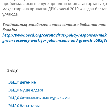
проблемаларын шешуге арналған қоршаған ортаны қо
мақсаттарына арналған ДРК көлемі 2010 жылдан баста
ұлғаюда.
Талдамалық жазбамен келесі сілтеме бойынша тан
болады
http://www.oecd.org/coronavirus/policy-responses/mak
green-recovery-work-for-jobs-income-and-growth-a505f3
ЭЫДҰ
ЭЫДҰ деген не
ЭЫДҰ мүше елдері
ЭЫДҰ Хатшылығының құрылымы
ЭЫДҰ бағыттары