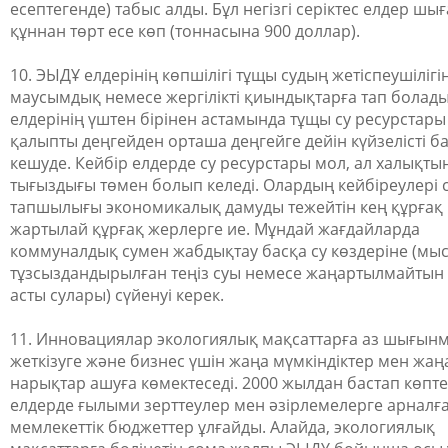
есептегенде) табыс алды. Бұл негізгі серіктес елдер шы
құннан төрт есе көп (тоннасына 900 доллар).
10. ЭЫДҰ елдерінің көпшілігі тұщы судың жетіспеушілігі
маусымдық немесе жергілікті қиындықтарға тап болад
елдерінің үштен бірінен астамында тұщы су ресурстары
қалыпты деңгейден орташа деңгейге дейін күйзелісті б
кешуде. Кейбір елдерде су ресурстары мол, ал халықты
тығыздығы төмен болып келеді. Олардың кейбіреулері 
тапшылығы экономикалық дамуды тежейтін кең құрғақ
жартылай құрғақ жерлерге ие. Мұндай жағдайларда
коммуналдық сумен жабдықтау басқа су көздеріне (мы
тұзсыздандырылған теңіз суы немесе жаңартылмайтын
асты сулары) сүйенуі керек.
11. Инновациялар экологиялық мақсаттарға аз шығын
жеткізуге және бизнес үшін жаңа мүмкіндіктер мен жаң
нарықтар ашуға көмектеседі. 2000 жылдан бастап көпт
елдерде ғылыми зерттеулер мен әзірлемелерге арналғ
мемлекеттік бюджеттер ұлғайды. Алайда, экологиялық