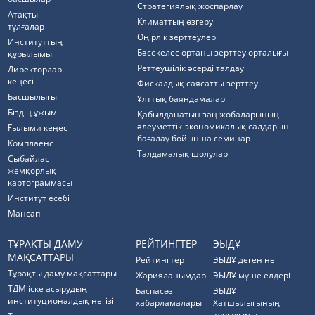
Стратегиялық жоспарлау
Атақты
Климаттың өзгеруі
тұлғалар
Өңірлік зерттеулер
Институттың
Бәсекелес ортаны зерттеу орталығы
құрылымы
Реттеушілік әсерді талдау
Директорлар
кеңесі
Фискалдық саясатты зерттеу
Басшылығы
Ұлттық баяндамалар
Біздің ұжым
Қабылданатын заң жобаларының
әлеуметтік-экономикалық салдарын
Ғылыми кеңес
бағалау бойынша семинар
Комплаенс
Талдамалық шолулар
Cыбайлас
жемқорлық
картограммасы
Институт есебі
Мансап
ТҰРАҚТЫ ДАМУ
РЕЙТИНГТЕР
ЭЫДҰ
МАҚСАТТАРЫ
Рейтингтер
ЭЫДҰ деген не
Тұрақты даму мақсаттары
Жарияланымдар
ЭЫДҰ мүше елдері
ТДМ іске асырудың
Баспасөз
ЭЫДҰ
институционалдық негізі
хабарламалары
Хатшылығының
құрылымы