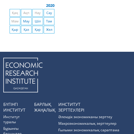
2020
Қаң
Ақп
Нау
Сәу
Мам
Мау
Шіл
Там
Қыр
Қаз
Қар
Жел
БҮГІНГІ
БАРЛЫҚ
ИНСТИТУТ
ИНСТИТУТ
ЖАҢАЛЫҚ
ЗЕРТТЕУЛЕРІ
Институт
Әлемдік экономиканы зерттеу
туралы
Макроэкономикалық зерттеулер
Бұрынғы
Ғылыми экономикалық сараптама
басшылар