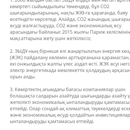
1.
2000 жылдан бастап ЭЫДҰ елдері мен негізгі әріпт
көміртегі сыйымдылығы төмендеді, бұл СО2
шығарындыларының, нақты ЖІӨ-ге қарағанда, баяу
өсетіндігін көрсетеді. Алайда, CO2 жаһандық шығар
өсуді жалғастыруда, CO2 және экономикалық өсу
арасындағы байланыс 2015 жылғы Париж келісіміні
мақсаттарына жету үшін жеткіліксіз;
2.
ЭЫДҰ-ның бірнеше елі жаңартылатын энергия көз
(ЖЭК) пайдалану көлемін арттырғанына қарамастан,
екі онжылдықта жалпы үлес аздап өсті. ЖЭК өсуі негі
электр энергетикада мемлекеттік қолдаудың арқасы
орын алды.
3.
Көміртектің ағымдағы бағасы компаниялар үшін
болашақта салдарын азайтуда шығындарды азайту 
жеткілікті экономикалық ынталандыруды қамтамасы
етпейді. Олар сондай-ақ климаттық тәуекелдерді еск
және экономикалық өсуді қолдайтын инвестициялар
ынталандыруды қамтамасыз етпейді.