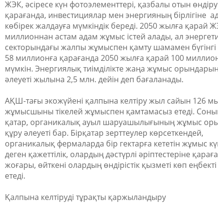
ЖЭК, әсіресе күн фотоэлементтері, қазбалы отын өндіру
қарағанда, инвестициялар мен энергияның бірлігіне 
көбірек жалдауға мүмкіндік береді. 2050 жылға қарай Ж
миллионнан астам адам жұмыс істей алады, ал энергет
секторындағы жалпы жұмыспен қамту шамамен бүгінгі 
58 миллионға қарағанда 2050 жылға қарай 100 миллион
мүмкін. Энергиялық тиімділікте жаңа жұмыс орындарын
әлеуеті жылына 2,5 млн. дейін деп бағаланады.
АҚШ-тағы экожүйені қалпына келтіру жыл сайын 126 м
жұмысшыны тікелей жұмыспен қамтамасыз етеді. Сон
қатар, органикалық ауыл шаруашылығының жұмыс ор
құру әлеуеті бар. Бірқатар зерттеулер көрсеткендей,
органикалық фермаларда бір гектарға кететін жұмыс к
деген қажеттілік, олардың дәстүрлі әріптестеріне қарағ
жоғары, өйткені олардың өндірістік қызметі көп еңбекті
етеді.
Қалпына келтіруді тұрақты қаржыландыру