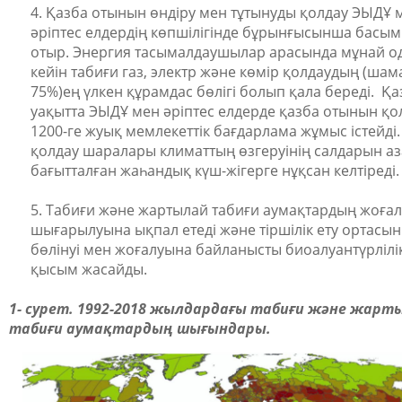
4.
Қазба отынын өндіру мен тұтынуды қолдау ЭЫДҰ 
әріптес елдердің көпшілігінде бұрынғысынша басы
отыр. Энергия тасымалдаушылар арасында мұнай о
кейін табиғи газ, электр және көмір қолдаудың (ша
75%)ең үлкен құрамдас бөлігі болып қала береді. Қаз
уақытта ЭЫДҰ мен әріптес елдерде қазба отынын қ
1200-ге жуық мемлекеттік бағдарлама жұмыс істейді.
қолдау шаралары климаттың өзгеруінің салдарын аз
бағытталған жаһандық күш-жігерге нұқсан келтіреді.
5.
Табиғи және жартылай табиғи аумақтардың жоға
шығарылуына ықпал етеді және тіршілік ету ортасы
бөлінуі мен жоғалуына байланысты биоалуантүрлілі
қысым жасайды.
1- сурет. 1992-2018
жылдардағы табиғи және жарт
табиғи аумақтардың шығындары.