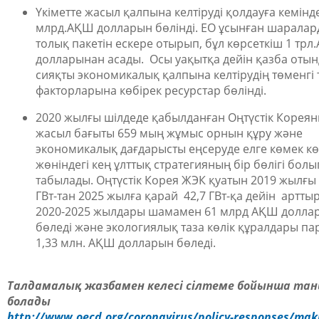
Үкіметте жасыл қалпына келтіруді қолдауға кемінд
млрд.АҚШ долларын бөлінді. ЕО ұсынған шарала
толық пакетін ескере отырып, бұл көрсеткіш 1 тр
долларынан асады. Осы уақытқа дейін қазба оты
сияқты экономикалық қалпына келтірудің төменгі 
факторларына көбірек ресурстар бөлінді.
2020 жылғы шілдеде қабылданған Оңтүстік Корея
жасыл бағыты 659 мың жұмыс орнын құру және
экономикалық дағдарысты еңсеруде елге көмек кө
жөніндегі кең ұлттық стратегияның бір бөлігі болы
табылады. Оңтүстік Корея ЖЭК қуатын 2019 жылғы
ГВт-тан 2025 жылға қарай 42,7 ГВт-қа дейін артты
2020-2025 жылдары шамамен 61 млрд АҚШ долла
бөледі және экологиялық таза көлік құралдары па
1,33 млн. АҚШ долларын бөледі.
Талдамалық жазбамен келесі сілтеме бойынша тан
болады
http://www.oecd.org/coronavirus/policy-responses/mak