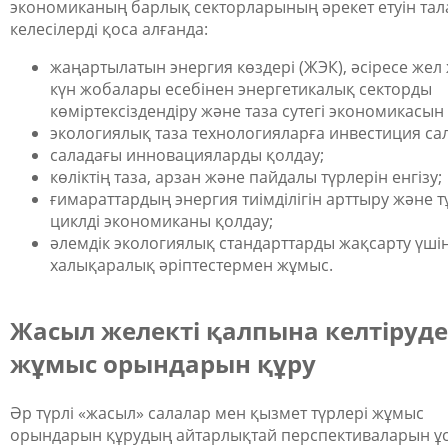
экономиканың барлық секторларының әрекет етуін тала
келесілерді қоса алғанда:
жаңартылатын энергия көздері (ЖЭК), әсіресе жел
күн жобалары есебінен энергетикалық секторды
көміртексіздендіру және таза сутегі экономикасын 
экологиялық таза технологияларға инвестиция сал
саладағы инновацияларды қолдау;
көліктің таза, арзан және пайдалы түрлерін енгізу;
ғимараттардың энергия тиімділігін арттыру және 
циклді экономиканы қолдау;
әлемдік экологиялық стандарттарды жақсарту үші
халықаралық әріптестермен жұмыс.
Жасыл желекті қалпына келтіруде
жұмыс орындарын құру
Әр түрлі «жасыл» салалар мен қызмет түрлері жұмыс
орындарын құрудың айтарлықтай перспективаларын ұ