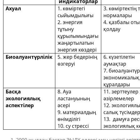
индикаторлар
Ахуал
1.
көміртегі
3.
көміртектің 
сыйымдылығы
нормалары
2.
энергия
4.
қазбалы от
тұтыну
қолдау
құрылымындағы
жаңартылатын
энергия көздері
Биоалуантүрлілік
5.
жер бедерінің
6.
күзетілетін
өзгеруі
аумақтар
7.
биоалуантүрл
экономикалық
құралдары
Басқа
8.
Ауа
11.
зерттеулер
экологиялық
ластануының
әзірлемелер
аспектілер
әсері
12.
экологиял
9.
материалдың
салық түсімдер
өнімділігі
13.
дамуға ре
10.
су стрессі
экологиялық к