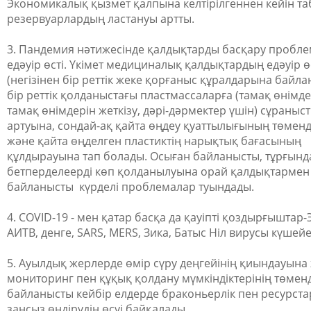
Экономикалық қызмет қалпына келтірілгеннен кейін та
резервуарлардың ластануы артты.
3. Пандемия нәтижесінде қалдықтарды басқару пробл
едәуір өсті. Үкімет медициналық қалдықтардың едәуір ө
(негізінен бір реттік жеке қорғаныс құралдарына байла
бір реттік қолданыстағы пластмассаларға (тамақ өнімде
тамақ өнімдерін жеткізу, дәрі-дәрмектер үшін) сұраныс
артуына, сондай-ақ қайта өңдеу қуаттылығының төменд
және қайта өңделген пластиктің нарықтық бағасының
құлдырауына тап болады. Осыған байланысты, тұрғын
бетперделеерді көп қолданылуына орай қалдықтарме
байланысты күрделі проблемалар туындады.
4. COVID-19 - мен қатар басқа да қауіпті қоздырғыштар-
АИТВ, денге, SARS, MERS, Зика, Батыс Ніл вирусы күшейе 
5. Ауылдық жерлерде өмір сүру деңгейінің қиындауына
мониторинг пен құқық қолдану мүмкіндіктерінің төмен
байланысты кейбір елдерде браконьерлік пен ресурст
заңсыз өндірудің өсуі байқалады.