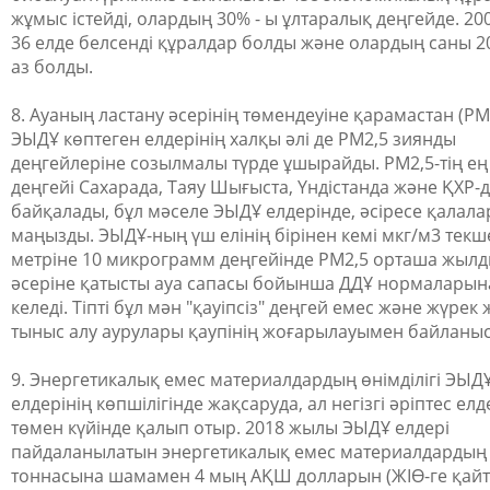
жұмыс істейді, олардың 30% - ы ұлтаралық деңгейде. 2
36 елде белсенді құралдар болды және олардың саны 20
аз болды.
8. Ауаның ластану әсерінің төмендеуіне қарамастан (PM2
ЭЫДҰ көптеген елдерінің халқы әлі де PM2,5 зиянды
деңгейлеріне созылмалы түрде ұшырайды. PM2,5-тің е
деңгейі Сахарада, Таяу Шығыста, Үндістанда және ҚХР-
байқалады, бұл мәселе ЭЫДҰ елдерінде, әсіресе қалала
маңызды. ЭЫДҰ-ның үш елінің бірінен кемі мкг/м3 текш
метріне 10 микрограмм деңгейінде PM2,5 орташа жыл
әсеріне қатысты ауа сапасы бойынша ДДҰ нормаларын
келеді. Тіпті бұл мән "қауіпсіз" деңгей емес және жүрек
тыныс алу аурулары қаупінің жоғарылауымен байланыс
9. Энергетикалық емес материалдардың өнімділігі ЭЫД
елдерінің көпшілігінде жақсаруда, ал негізгі әріптес ел
төмен күйінде қалып отыр. 2018 жылы ЭЫДҰ елдері
пайдаланылатын энергетикалық емес материалдардың
тоннасына шамамен 4 мың АҚШ долларын (ЖІӨ-ге қай