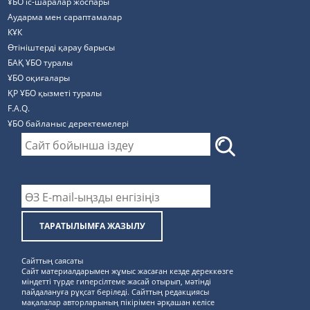
ҰБО іс-шаралар жоспары
Аударма мен сараптамалар
КҰК
Өтініштерді қарау барысы
БАҚ ҰБО туралы
ҰБО оқиғалары
ҚР ҰБО қызметі туралы
F.A.Q.
ҰБО байланыс деректемелерi
ТАРАТЫЛЫМҒА ЖАЗЫЛУ
Сайттың саясаты
Сайт материалдарымен жұмыс жасаған кезде дереккөзге
міндетті түрде гиперсілтеме жасай отырып, мәтінді
пайдалануға рұқсат беріледі. Сайттың редакциясы
мақалалар авторларының пікірімен әрқашан келісе