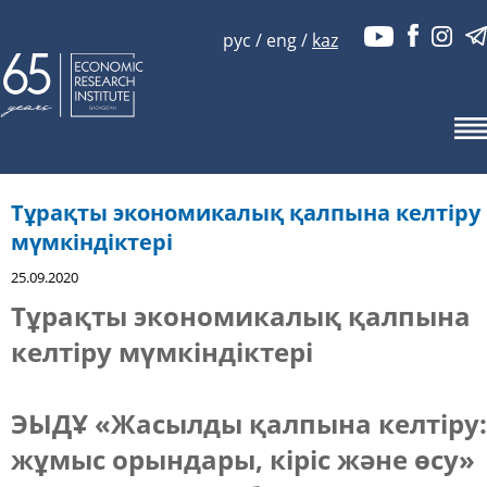
рус
/
eng
/
kaz
Тұрақты экономикалық қалпына келтіру
мүмкіндіктері
25.09.2020
Тұрақты экономикалық қалпына
келтіру мүмкіндіктері
ЭЫДҰ «Жасылды қалпына келтіру:
жұмыс орындары, кіріс және өсу»