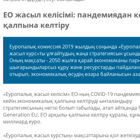
ЕО жасыл келісімі: пандемиядан к
қалпына келтіру
Еуропалық комиссия 2019 жылдың соңында «Еуропа
жасыл курс»ты ұлғайтудың жаңа стратегиясын ұсынд
Оның мақсаты - 2050 жылға қарай экономиканы парн
шығарындыларсыз құру және ресурстарды пайдалан
отырып, экономикалық өсудің өзара байланысын аза
«Еуропалық жасыл келісім» ЕО-ның COVID-19 пандеми
кейін экономикалық қалпына келтіруді ынталандыру
стратегиясының негізі болып табылады, атап айтқанда 
Generation EU, ЕО арқылы қалпына келтіру құралы, құн
миллиард еуро.
«Еуропалық жасыл курстың» мақсаттарына қол жеткізу