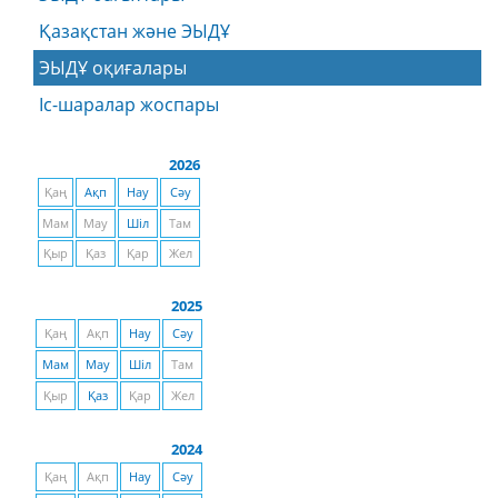
Қазақстан және ЭЫДҰ
ЭЫДҰ оқиғалары
Іс-шаралар жоспары
2026
Қаң
Ақп
Нау
Сәу
Мам
Мау
Шіл
Там
Қыр
Қаз
Қар
Жел
2025
Қаң
Ақп
Нау
Сәу
Мам
Мау
Шіл
Там
Қыр
Қаз
Қар
Жел
2024
Қаң
Ақп
Нау
Сәу