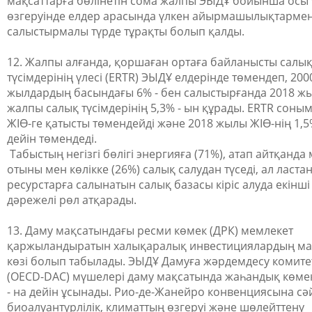
мақсаттарға бөлінетін сома жалпы ЭЫДҰ бойынша осы 
өзгеруінде елдер арасында үлкен айырмашылықтарме
салыстырмалы түрде тұрақты болып қалды.
12. Жалпы алғанда, қоршаған ортаға байланысты салы
түсімдерінің үлесі (ERTR) ЭЫДҰ елдерінде төмендеп, 20
жылдардың басындағы 6% - бен салыстырғанда 2018 ж
жалпы салық түсімдерінің 5,3% - ын құрады. ERTR соным
ЖІӨ-ге қатысты төмендейді және 2018 жылы ЖІӨ-нің 1,5%
дейін төмендеді.
Табыстың негізгі бөлігі энергияға (71%), атап айтқанда
отыны мен көлікке (26%) салық салудан түседі, ал ласта
ресурстарға салынатын салық базасы кіріс алуда екінші
дәрежелі рөл атқарады.
13. Даму мақсатындағы ресми көмек (ДРК) мемлекет
қаржыландыратын халықаралық инвестициялардың м
көзі болып табылады. ЭЫДҰ Дамуға жәрдемдесу комитет
(OECD-DAC) мүшелері даму мақсатында жаһандық көмек
- на дейін ұсынады. Рио-де-Жанейро конвенциясына сә
биоалуантүрлілік, климаттың өзгеруі және шөлейттену