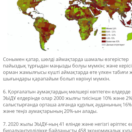
Сонымен қатар, шөлді аймақтарда шамалы өзгерістер
пайыздық тұрғыдан маңызды болуы мүмкін; және керіс
орман жамылғысы күшті аймақтарда өте үлкен табиғи 
шығындары қарапайым болып көрінуі мүмкін.
6. Қорғалатын аумақтардың мөлшері көптеген елдерде 
ЭЫДҰ елдерінде олар 2000 жылғы тиісінше 10% және 2%
салыстырғанда орташа алғанда құрлық ауданының 16% 
және теңіз аумақтарының 20%-ын алады.
7. 2020 жылы ЭЫДҰ-ның 41 елінде және негізгі әріптес 
биоалуантүрлілікке байланысты 458 экономикалық құр