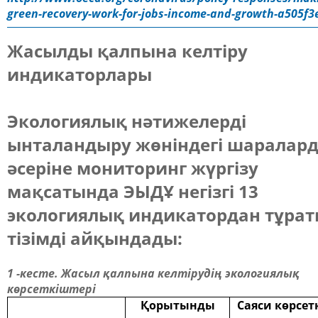
green-recovery-work-for-jobs-income-and-growth-a505f3
Жасылды қалпына келтіру
индикаторлары
Экологиялық нәтижелерді
ынталандыру жөніндегі шаралар
әсеріне мониторинг жүргізу
мақсатында ЭЫДҰ негізгі 13
экологиялық индикатордан тұра
тізімді айқындады:
1 -кесте. Жасыл қалпына келтірудің экологиялық
көрсеткіштері
Қорытынды
Саяси көрсет