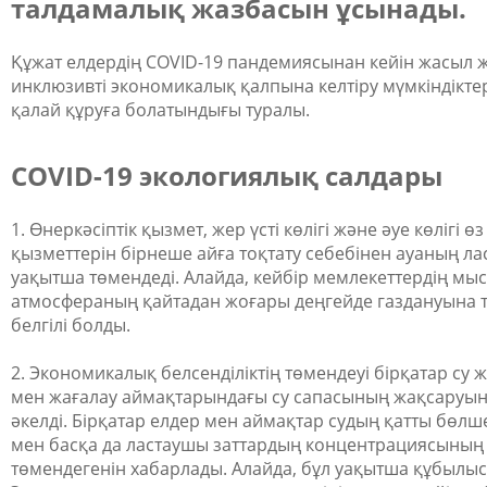
талдамалық жазбасын ұсынады.
Құжат елдердің COVID-19 пандемиясынан кейін жасыл 
инклюзивті экономикалық қалпына келтіру мүмкіндікте
қалай құруға болатындығы туралы.
COVID-19 экологиялық салдары
1. Өнеркәсіптік қызмет, жер үсті көлігі және әуе көлігі өз
қызметтерін бірнеше айға тоқтату себебінен ауаның ла
уақытша төмендеді. Алайда, кейбір мемлекеттердің мы
атмосфераның қайтадан жоғары деңгейде газдануына 
белгілі болды.
2. Экономикалық белсенділіктің төмендеуі бірқатар су
мен жағалау аймақтарындағы су сапасының жақсаруы
әкелді. Бірқатар елдер мен аймақтар судың қатты бөлш
мен басқа да ластаушы заттардың концентрациясының
төмендегенін хабарлады. Алайда, бұл уақытша құбылыс