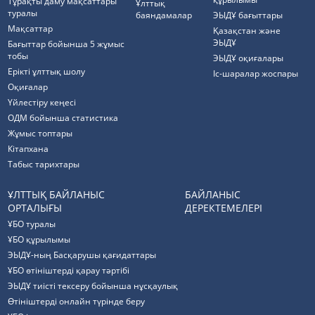
Тұрақты даму мақсаттары
Ұлттық
туралы
баяндамалар
ЭЫДҰ бағыттары
Мақсаттар
Қазақстан және
ЭЫДҰ
Бағыттар бойынша 5 жұмыс
тобы
ЭЫДҰ оқиғалары
Ерікті ұлттық шолу
Іс-шаралар жоспары
Оқиғалар
Үйлестіру кеңесі
ОДМ бойынша статистика
Жұмыс топтары
Кітапхана
Табыс тарихтары
ҰЛТТЫҚ БАЙЛАНЫС
БАЙЛАНЫС
ОРТАЛЫҒЫ
ДЕРЕКТЕМЕЛЕРІ
ҰБО туралы
ҰБО құрылымы
ЭЫДҰ-ның Басқарушы қағидаттары
ҰБО өтініштерді қарау тәртібі
ЭЫДҰ тиісті тексеру бойынша нұсқаулық
Өтініштерді онлайн түрінде беру