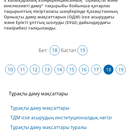
X халықаралық конференциясының "Орнықты және
инклюзивті даму" тақырыбы бойынша қатарлас
тақырыптық пікірталасы шеңберінде Қазақстанның
Орнықты даму мақсаттарын (ОДМ) іске асырудағы
және Ерікті ұлттық шолуды (ЕҰШ) дайындаудағы
тәжірибесі талқыланды.
Бет:
18
бастап
19
10
11
12
13
14
15
16
17
18
19
Тұрақты даму мақсаттары
Тұрақты даму мақсаттары
ТДМ іске асырудың институционалдық негізі
Тұрақты даму мақсаттары туралы