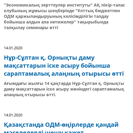
"Экономикалық зерттеулер институты" АҚ пікір-талас
клубының жұмысы шеңберінде "Ұлттық бюджетпен
ОДМ қаржыландыруының келісімділігін талдау
бойынша алдын ала нәтижелер" тақырыбында
талқылау семинары өтті
14.01.2020
Нұр-Сұлтан қ. Орнықты даму
мақсаттарын іске асыру бойынша
сараптамалық алаңның отырысы өтті
Ағымдағы жылғы 14 қаңтарда Нұр-Сұлтан қ. Орнықты
даму мақсаттарын іске асыру жөніндегі сараптамалық
алаңның отырысы өтті.
14.01.2020
Қазақстанда ОДМ-өңірлерде қандай
мәселелерді шешу қажет