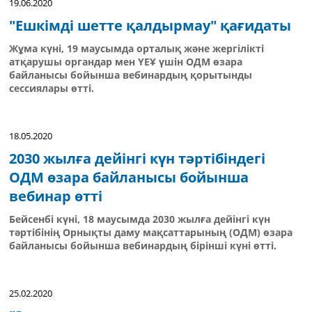
19.06.2020
"Ешкімді шетте қалдырмау" қағидаты
Жұма күні, 19 маусымда орталық және жергілікті
атқарушы органдар мен ҮЕҰ үшін ОДМ өзара
байланысы бойынша вебинардың қорытынды
сессиялары өтті.
18.05.2020
2030 жылға дейінгі күн тәртібіндегі
ОДМ өзара байланысы бойынша
вебинар өтті
Бейсенбі күні, 18 маусымда 2030 жылға дейінгі күн
тәртібінің Орнықты даму мақсаттарының (ОДМ) өзара
байланысы бойынша вебинардың бірінші күні өтті.
25.02.2020