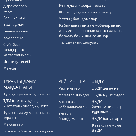
Реттеушілік әсерді талдау
Директорлар
кеңесі
Фискалдық саясатты зерттеу
Басшылығы
Ұлттық баяндамалар
Біздің ұжым
Қабылданатын заң жобаларының
әлеуметтік-экономикалық салдарын
Ғылыми кеңес
бағалау бойынша семинар
Комплаенс
Талдамалық шолулар
Cыбайлас
жемқорлық
картограммасы
Институт есебі
Мансап
ТҰРАҚТЫ ДАМУ
РЕЙТИНГТЕР
ЭЫДҰ
МАҚСАТТАРЫ
Рейтингтер
ЭЫДҰ деген не
Тұрақты даму мақсаттары
Жарияланымдар
ЭЫДҰ мүше елдері
ТДМ іске асырудың
Баспасөз
ЭЫДҰ
институционалдық негізі
хабарламалары
Хатшылығының
құрылымы
Тұрақты даму мақсаттары
Ұлттық
туралы
баяндамалар
ЭЫДҰ бағыттары
Мақсаттар
Қазақстан және
ЭЫДҰ
Бағыттар бойынша 5 жұмыс