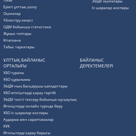
тобы
ЭЫДҰ оқиғалары
Ерікті ұлттық шолу
Іс-шаралар жоспары
Оқиғалар
Үйлестіру кеңесі
ОДМ бойынша статистика
Жұмыс топтары
Кітапхана
Табыс тарихтары
ҰЛТТЫҚ БАЙЛАНЫС
БАЙЛАНЫС
ОРТАЛЫҒЫ
ДЕРЕКТЕМЕЛЕРІ
ҰБО туралы
ҰБО құрылымы
ЭЫДҰ-ның Басқарушы қағидаттары
ҰБО өтініштерді қарау тәртібі
ЭЫДҰ тиісті тексеру бойынша нұсқаулық
Өтініштерді онлайн түрінде беру
ҰБО іс-шаралар жоспары
Аударма мен сараптамалар
КҰК
Өтініштерді қарау барысы