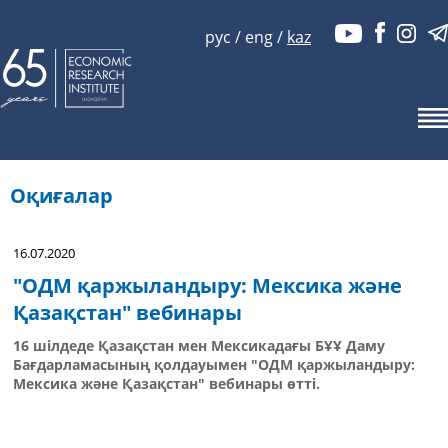
рус
/
eng
/
kaz
Оқиғалар
16.07.2020
"ОДМ қаржыландыру: Мексика және
Қазақстан" вебинары
16 шілдеде Қазақстан мен Мексикадағы БҰҰ Даму
Бағдарламасының қолдауымен "ОДМ қаржыландыру:
Мексика және Қазақстан" вебинары өтті.