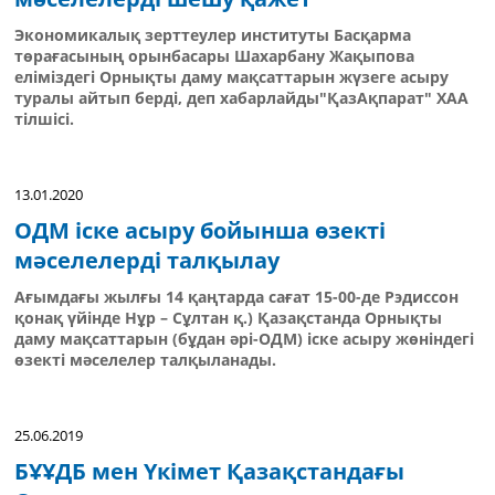
Экономикалық зерттеулер институты Басқарма
төрағасының орынбасары Шахарбану Жақыпова
еліміздегі Орнықты даму мақсаттарын жүзеге асыру
туралы айтып берді, деп хабарлайды"ҚазАқпарат" ХАА
тілшісі.
13.01.2020
ОДМ іске асыру бойынша өзекті
мәселелерді талқылау
Ағымдағы жылғы 14 қаңтарда сағат 15-00-де Рэдиссон
қонақ үйінде Нұр – Сұлтан қ.) Қазақстанда Орнықты
даму мақсаттарын (бұдан әрі-ОДМ) іске асыру жөніндегі
өзекті мәселелер талқыланады.
25.06.2019
БҰҰДБ мен Үкімет Қазақстандағы