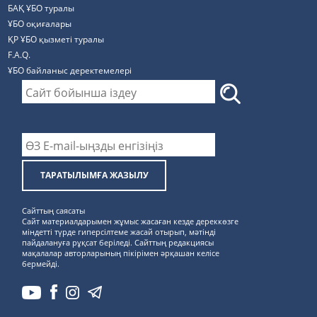
БАҚ ҰБО туралы
ҰБО оқиғалары
ҚР ҰБО қызметі туралы
F.A.Q.
ҰБО байланыс деректемелерi
ТАРАТЫЛЫМҒА ЖАЗЫЛУ
Сайттың саясаты
Сайт материалдарымен жұмыс жасаған кезде дереккөзге
міндетті түрде гиперсілтеме жасай отырып, мәтінді
пайдалануға рұқсат беріледі. Сайттың редакциясы
мақалалар авторларының пікірімен әрқашан келісе
бермейді.