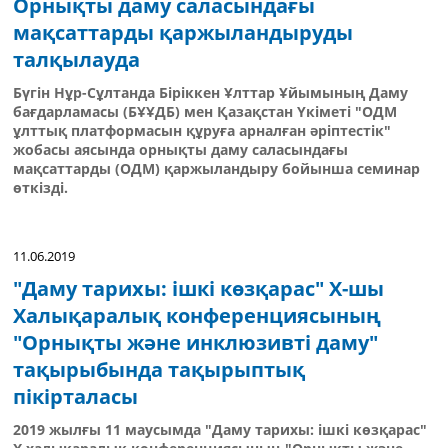
Орнықты даму саласындағы
мақсаттарды қаржыландыруды
талқылауда
Бүгін Нұр-Сұлтанда Біріккен Ұлттар Ұйымының Даму
бағдарламасы (БҰҰДБ) мен Қазақстан Үкіметі "ОДМ
ұлттық платформасын құруға арналған әріптестік"
жобасы аясында орнықты даму саласындағы
мақсаттарды (ОДМ) қаржыландыру бойынша семинар
өткізді.
11.06.2019
"Даму тарихы: ішкі көзқарас" Х-шы
Халықаралық конференциясының
"Орнықты және инклюзивті даму"
тақырыбында тақырыптық
пікірталасы
2019 жылғы 11 маусымда "Даму тарихы: ішкі көзқарас"