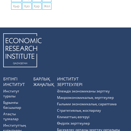
Қыр
Қаз
Қар
Жел
БҮГІНГІ
БАРЛЫҚ
ИНСТИТУТ
ИНСТИТУТ
ЖАҢАЛЫҚ
ЗЕРТТЕУЛЕРІ
Институт
Әлемдік экономиканы зерттеу
туралы
Макроэкономикалық зерттеулер
Бұрынғы
Ғылыми экономикалық сараптама
басшылар
Стратегиялық жоспарлау
Атақты
Климаттың өзгеруі
тұлғалар
Өңірлік зерттеулер
Институттың
Бәсекелес ортаны зерттеу орталығы
құрылымы