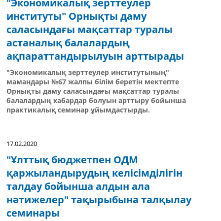
"Экономикалық зерттеулер
институты" Орнықты даму
саласындағы мақсаттар туралы
астаналық балалардың
ақпараттандырылуын арттырады
"Экономикалық зерттеулер институтының"
мамандары №67 жалпы білім беретін мектепте
Орнықты даму саласындағы мақсаттар туралы
балалардың хабардар болуын арттыру бойынша
практикалық семинар ұйымдастырды.
17.02.2020
"Ұлттық бюджетпен ОДМ
қаржыландырудың келісімділігін
талдау бойынша алдын ала
нәтижелер" тақырыбына талқылау
семинары