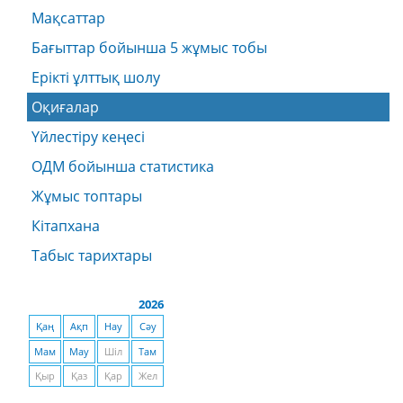
Мақсаттар
Бағыттар бойынша 5 жұмыс тобы
Ерікті ұлттық шолу
Оқиғалар
Үйлестіру кеңесі
ОДМ бойынша статистика
Жұмыс топтары
Кітапхана
Табыс тарихтары
2026
Қаң
Ақп
Нау
Сәу
Мам
Мау
Шіл
Там
Қыр
Қаз
Қар
Жел