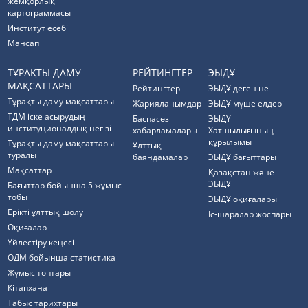
жемқорлық
картограммасы
Институт есебі
Мансап
ТҰРАҚТЫ ДАМУ
РЕЙТИНГТЕР
ЭЫДҰ
МАҚСАТТАРЫ
Рейтингтер
ЭЫДҰ деген не
Тұрақты даму мақсаттары
Жарияланымдар
ЭЫДҰ мүше елдері
ТДМ іске асырудың
Баспасөз
ЭЫДҰ
институционалдық негізі
хабарламалары
Хатшылығының
құрылымы
Тұрақты даму мақсаттары
Ұлттық
туралы
баяндамалар
ЭЫДҰ бағыттары
Мақсаттар
Қазақстан және
ЭЫДҰ
Бағыттар бойынша 5 жұмыс
тобы
ЭЫДҰ оқиғалары
Ерікті ұлттық шолу
Іс-шаралар жоспары
Оқиғалар
Үйлестіру кеңесі
ОДМ бойынша статистика
Жұмыс топтары
Кітапхана
Табыс тарихтары