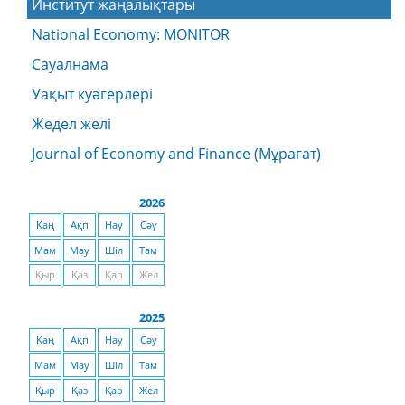
Институт жаңалықтары
National Economy: MONITOR
Сауалнама
Уақыт куәгерлері
Жедел желі
Journal of Economy and Finance (Мұрағат)
2026
Қаң
Ақп
Нау
Сәу
Мам
Мау
Шіл
Там
Қыр
Қаз
Қар
Жел
2025
Қаң
Ақп
Нау
Сәу
Мам
Мау
Шіл
Там
Қыр
Қаз
Қар
Жел