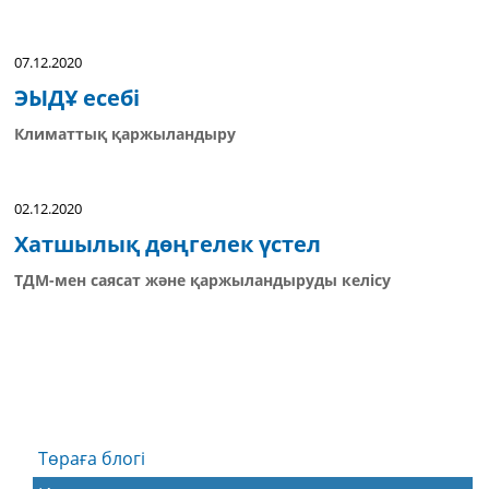
07.12.2020
ЭЫДҰ есебі
Климаттық қаржыландыру
02.12.2020
Хатшылық дөңгелек үстел
ТДМ-мен саясат және қаржыландыруды келісу
Төраға блогі