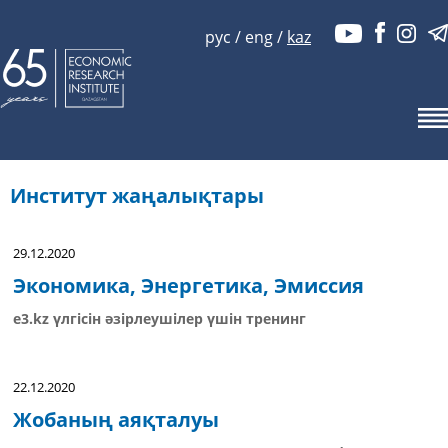
рус
/
eng
/
kaz
Институт жаңалықтары
29.12.2020
Экономика, Энергетика, Эмиссия
e3.kz үлгісін әзірлеушілер үшін тренинг
22.12.2020
Жобаның аяқталуы