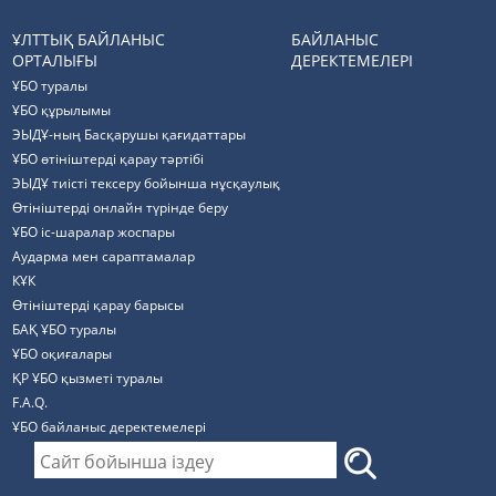
ҰЛТТЫҚ БАЙЛАНЫС
БАЙЛАНЫС
ОРТАЛЫҒЫ
ДЕРЕКТЕМЕЛЕРІ
ҰБО туралы
ҰБО құрылымы
ЭЫДҰ-ның Басқарушы қағидаттары
ҰБО өтініштерді қарау тәртібі
ЭЫДҰ тиісті тексеру бойынша нұсқаулық
Өтініштерді онлайн түрінде беру
ҰБО іс-шаралар жоспары
Аударма мен сараптамалар
КҰК
Өтініштерді қарау барысы
БАҚ ҰБО туралы
ҰБО оқиғалары
ҚР ҰБО қызметі туралы
F.A.Q.
ҰБО байланыс деректемелерi