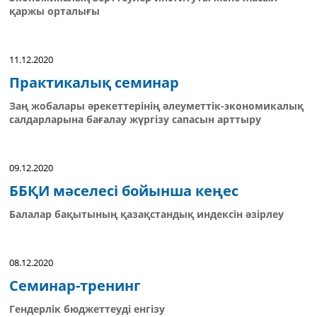
қаржы орталығы
11.12.2020
Практикалық семинар
Заң жобалары әрекеттерінің әлеуметтік-экономикалық
салдарларына бағалау жүргізу сапасын арттыру
09.12.2020
ББҚИ мәселесі бойынша кеңес
Балалар бақытының қазақстандық индексін әзірлеу
08.12.2020
Семинар-тренинг
Гендерлік бюджеттеуді енгізу