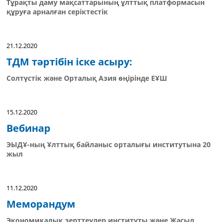
Тұрақты даму мақсаттарының ұлттық платформасын
құруға арналған серіктестік
21.12.2020
ТДМ тәртібін іске асыру:
Солтүстік және Орталық Азия өңірінде ЕҰШ
15.12.2020
Вебинар
ЭЫДҰ-ның Ұлттық байланыс орталығы институтына 20
жыл
11.12.2020
Меморандум
Экономикалық зерттеулер институты және Жасыл