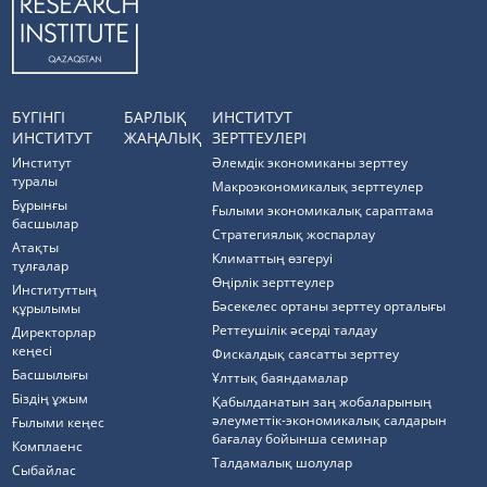
БҮГІНГІ
БАРЛЫҚ
ИНСТИТУТ
ИНСТИТУТ
ЖАҢАЛЫҚ
ЗЕРТТЕУЛЕРІ
Институт
Әлемдік экономиканы зерттеу
туралы
Макроэкономикалық зерттеулер
Бұрынғы
Ғылыми экономикалық сараптама
басшылар
Стратегиялық жоспарлау
Атақты
Климаттың өзгеруі
тұлғалар
Өңірлік зерттеулер
Институттың
Бәсекелес ортаны зерттеу орталығы
құрылымы
Реттеушілік әсерді талдау
Директорлар
кеңесі
Фискалдық саясатты зерттеу
Басшылығы
Ұлттық баяндамалар
Біздің ұжым
Қабылданатын заң жобаларының
әлеуметтік-экономикалық салдарын
Ғылыми кеңес
бағалау бойынша семинар
Комплаенс
Талдамалық шолулар
Cыбайлас