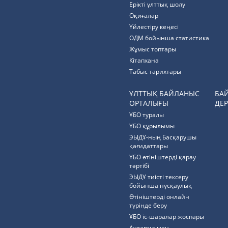
Ерікті ұлттық шолу
Оқиғалар
Үйлестіру кеңесі
ОДМ бойынша статистика
Жұмыс топтары
Кітапхана
Табыс тарихтары
ҰЛТТЫҚ БАЙЛАНЫС
БА
ОРТАЛЫҒЫ
ДЕР
ҰБО туралы
ҰБО құрылымы
ЭЫДҰ-ның Басқарушы
қағидаттары
ҰБО өтініштерді қарау
тәртібі
ЭЫДҰ тиісті тексеру
бойынша нұсқаулық
Өтініштерді онлайн
түрінде беру
ҰБО іс-шаралар жоспары
Аударма мен