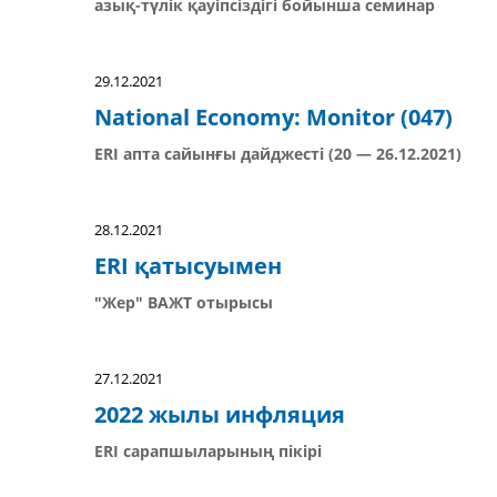
азық-түлік қауіпсіздігі бойынша семинар
29.12.2021
National Economy: Monitor (047)
ERI апта сайынғы дайджесті (20 — 26.12.2021)
28.12.2021
ERI қатысуымен
"Жер" ВАЖТ отырысы
27.12.2021
2022 жылы инфляция
ERI сарапшыларының пікірі