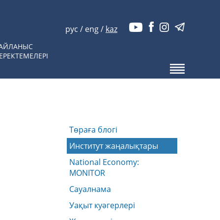
рус
/
eng
/
kaz
АЙЛАНЫС
ЕРЕКТЕМЕЛЕРІ
Төраға блогі
Институт жаңалықтары
National Economy:
MONITOR
Сауалнама
Уақыт куәгерлері