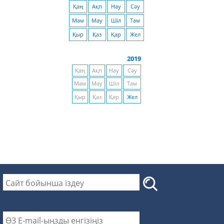
Қаң
Ақп
Нау
Сәу
Мам
Мау
Шіл
Там
Қыр
Қаз
Қар
Жел
2019
Қаң
Ақп
Нау
Сәу
Мам
Мау
Шіл
Там
Қыр
Қаз
Қар
Жел