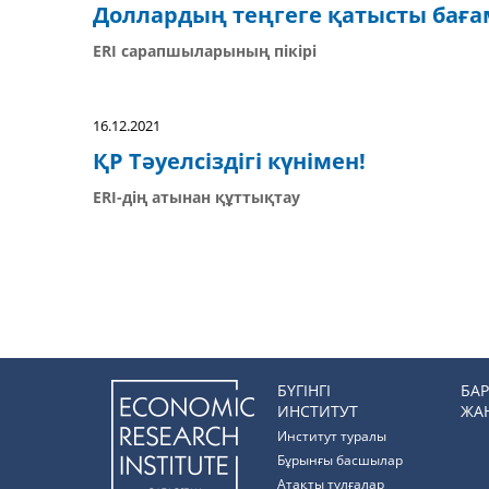
Доллардың теңгеге қатысты бағам
ERI сарапшыларының пікірі
16.12.2021
ҚР Тәуелсіздігі күнімен!
ERI-дің атынан құттықтау
БҮГІНГІ
БА
ИНСТИТУТ
ЖА
Институт туралы
Бұрынғы басшылар
Атақты тұлғалар