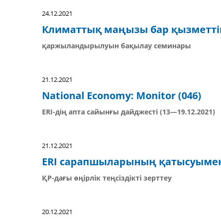
24.12.2021
Климаттық маңызы бар қызметті
қаржыландырылуын бақылау семинары
21.12.2021
National Economy: Monitor (046)
ERI-дің апта сайынғы дайджесті (13—19.12.2021)
21.12.2021
ERI сарапшыларының қатысуыме
ҚР-дағы өңірлік теңсіздікті зерттеу
20.12.2021