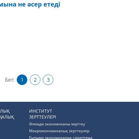
ына не әсер етеді
Бет:
1
2
3
РЛЫҚ
ИНСТИТУТ
ҢАЛЫҚ
ЗЕРТТЕУЛЕРІ
Әлемдік экономиканы зерттеу
Макроэкономикалық зерттеулер
Ғылыми экономикалық сараптама