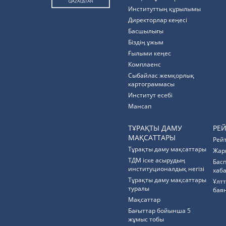
Институттың құрылымы
Директорлар кеңесі
Басшылығы
Біздің ұжым
Ғылыми кеңес
Комплаенс
Cыбайлас жемқорлық
картограммасы
Институт есебі
Мансап
ТҰРАҚТЫ ДАМУ
РЕ
МАҚСАТТАРЫ
Рей
Тұрақты даму мақсаттары
Жар
ТДМ іске асырудың
Бас
институционалдық негізі
хаб
Тұрақты даму мақсаттары
Ұлт
туралы
бая
Мақсаттар
Бағыттар бойынша 5
жұмыс тобы