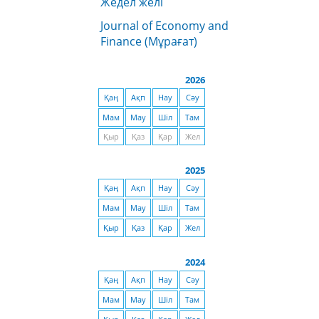
Жедел желі
Journal of Economy and
Finance (Мұрағат)
2026
Қаң
Ақп
Нау
Сәу
Мам
Мау
Шіл
Там
Қыр
Қаз
Қар
Жел
2025
Қаң
Ақп
Нау
Сәу
Мам
Мау
Шіл
Там
Қыр
Қаз
Қар
Жел
2024
Қаң
Ақп
Нау
Сәу
Мам
Мау
Шіл
Там