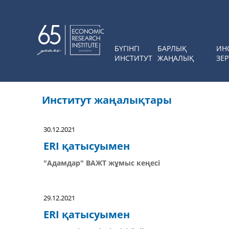
БҮГІНГІ
БАРЛЫҚ
ИН
ИНСТИТУТ
ЖАҢАЛЫҚ
ЗЕР
Институт жаңалықтары
30.12.2021
ERI қатысуымен
"Адамдар" ВАЖТ жұмыс кеңесі
29.12.2021
ERI қатысуымен