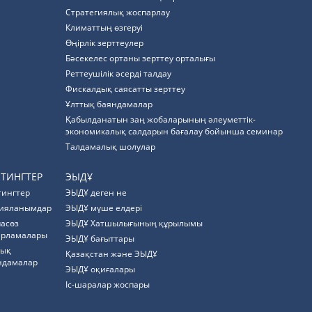
Стратегиялық жоспарлау
Климаттың өзгеруі
Өңірлік зерттеулер
Бәсекелес ортаны зерттеу орталығы
Реттеушілік әсерді талдау
Фискалдық саясатты зерттеу
Ұлттық баяндамалар
Қабылданатын заң жобаларының әлеуметтік-
экономикалық салдарын бағалау бойынша семинар
Талдамалық шолулар
ЙТИНГТЕР
ЭЫДҰ
тингтер
ЭЫДҰ деген не
ияланымдар
ЭЫДҰ мүше елдері
пасөз
ЭЫДҰ Хатшылығының құрылымы
арламалары
ЭЫДҰ бағыттары
тық
Қазақстан және ЭЫДҰ
ндамалар
ЭЫДҰ оқиғалары
Іс-шаралар жоспары