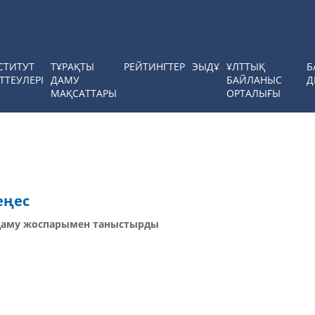
СТИТУТ
ТҰРАҚТЫ
РЕЙТИНГТЕР
ЭЫДҰ
ҰЛТТЫҚ
Б
ТТЕУЛЕРІ
ДАМУ
БАЙЛАНЫС
Д
МАҚСАТТАРЫ
ОРТАЛЫҒЫ
еңес
 даму жоспарымен таныстырды