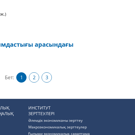
ж.)
уымдастығы арасындағы
Бет:
1
2
3
РЛЫҚ
ИНСТИТУТ
ҢАЛЫҚ
ЗЕРТТЕУЛЕРІ
Әлемдік экономиканы зерттеу
Макроэкономикалық зерттеулер
Ғылыми экономикалық сараптама