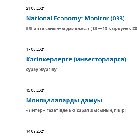
21.09.2021
National Economy: Monitor (033)
ERI апта сайынғы дайджесті (13 —19 қыркүйек 20
17.09.2021
Кәсіпкерлерге (инвесторларға)
сұрау жүргізу
15.09.2021
Моноқалаларды дамуы
«Литер» газетінде ERI сарапшысының пікірі
14.09.2021