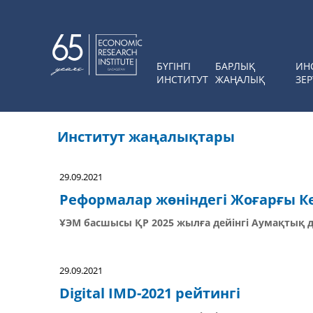
БҮГІНГІ
БАРЛЫҚ
ИН
ИНСТИТУТ
ЖАҢАЛЫҚ
ЗЕР
Институт жаңалықтары
29.09.2021
Реформалар жөніндегі Жоғарғы К
ҰЭМ басшысы ҚР 2025 жылға дейінгі Аумақтық
29.09.2021
Digital IMD-2021 рейтингі