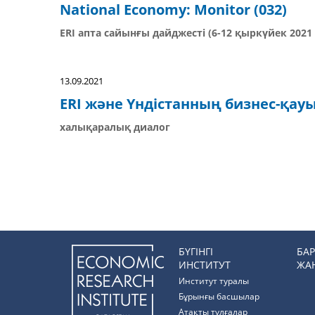
National Economy: Monitor (032)
ERI апта сайынғы дайджесті (6-12 қыркүйек 2021 
13.09.2021
ERI және Үндістанның бизнес-қа
халықаралық диалог
БҮГІНГІ
БА
ИНСТИТУТ
ЖА
Институт туралы
Бұрынғы басшылар
Атақты тұлғалар