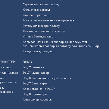
Стратегиялық жоспарлау
Климаттың өзгеруі
Өңірлік зерттеулер
Бәсекелес ортаны зерттеу орталығы
Реттеушілік әсерді талдау
Фискалдық саясатты зерттеу
Ұлттық баяндамалар
Қабылданатын заң жобаларының әлеуметтік-
экономикалық салдарын бағалау бойынша семинар
Талдамалық шолулар
ЙТИНГТЕР
ЭЫДҰ
тингтер
ЭЫДҰ деген не
ияланымдар
ЭЫДҰ мүше елдері
пасөз
ЭЫДҰ Хатшылығының құрылымы
арламалары
ЭЫДҰ бағыттары
тық
Қазақстан және ЭЫДҰ
ндамалар
ЭЫДҰ оқиғалары
Іс-шаралар жоспары