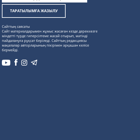
ТАРАТЫЛЫМҒА ЖАЗЫЛУ
Сайттың саясаты
Сайт материалдарымен жұмыс жасаған кезде дереккөзге
міндетті түрде гиперсілтеме жасай отырып, мәтінді
пайдалануға рұқсат беріледі. Сайттың редакциясы
мақалалар авторларының пікірімен әрқашан келісе
бермейді.