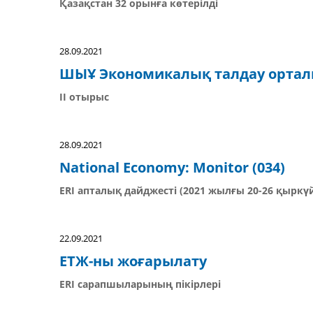
Қазақстан 32 орынға көтерілді
28.09.2021
ШЫҰ Экономикалық талдау орта
II отырыс
28.09.2021
National Economy: Monitor (034)
ERI апталық дайджесті (2021 жылғы 20-26 қыркү
22.09.2021
ЕТЖ-ны жоғарылату
ERI сарапшыларының пікірлері