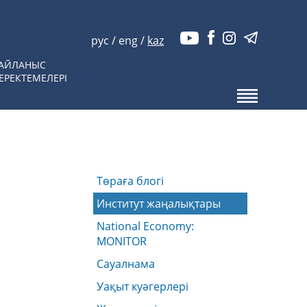
рус
/
eng
/
kaz
АЙЛАНЫС
ЕРЕКТЕМЕЛЕРІ
Төраға блогі
Институт жаңалықтары
National Economy:
MONITOR
Сауалнама
Уақыт куәгерлері