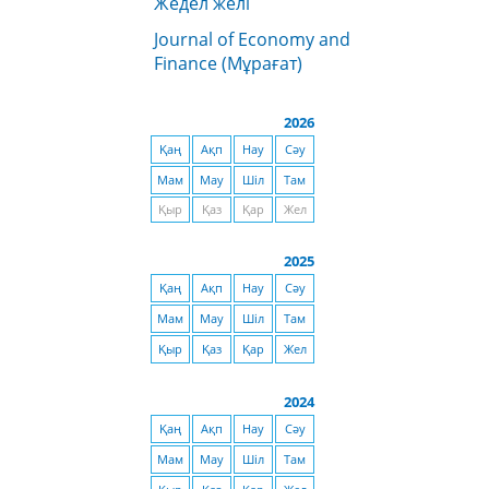
Жедел желі
Journal of Economy and
Finance (Мұрағат)
2026
Қаң
Ақп
Нау
Сәу
Мам
Мау
Шіл
Там
Қыр
Қаз
Қар
Жел
2025
Қаң
Ақп
Нау
Сәу
Мам
Мау
Шіл
Там
Қыр
Қаз
Қар
Жел
2024
Қаң
Ақп
Нау
Сәу
Мам
Мау
Шіл
Там