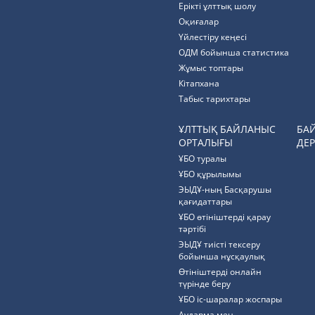
Ерікті ұлттық шолу
Оқиғалар
Үйлестіру кеңесі
ОДМ бойынша статистика
Жұмыс топтары
Кітапхана
Табыс тарихтары
ҰЛТТЫҚ БАЙЛАНЫС
БА
ОРТАЛЫҒЫ
ДЕР
ҰБО туралы
ҰБО құрылымы
ЭЫДҰ-ның Басқарушы
қағидаттары
ҰБО өтініштерді қарау
тәртібі
ЭЫДҰ тиісті тексеру
бойынша нұсқаулық
Өтініштерді онлайн
түрінде беру
ҰБО іс-шаралар жоспары
Аударма мен