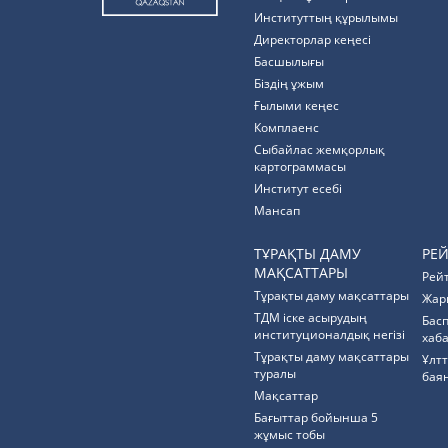
Институттың құрылымы
Директорлар кеңесі
Басшылығы
Біздің ұжым
Ғылыми кеңес
Комплаенс
Cыбайлас жемқорлық
картограммасы
Институт есебі
Мансап
ТҰРАҚТЫ ДАМУ
РЕ
МАҚСАТТАРЫ
Рей
Тұрақты даму мақсаттары
Жар
ТДМ іске асырудың
Бас
институционалдық негізі
хаб
Тұрақты даму мақсаттары
Ұлт
туралы
бая
Мақсаттар
Бағыттар бойынша 5
жұмыс тобы