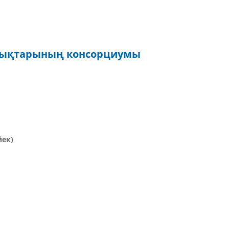
лықтарының консорциумы
йек)