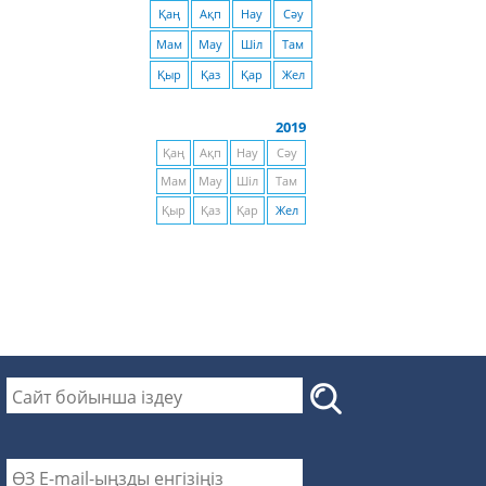
Қаң
Ақп
Нау
Сәу
Мам
Мау
Шіл
Там
Қыр
Қаз
Қар
Жел
2019
Қаң
Ақп
Нау
Сәу
Мам
Мау
Шіл
Там
Қыр
Қаз
Қар
Жел