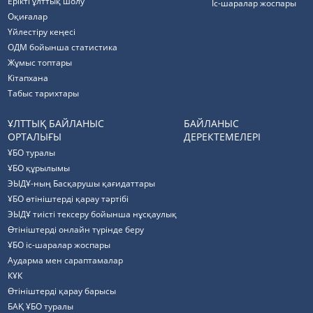
Ерікті ұлттық шолу
Іс-шаралар жоспары
Оқиғалар
Үйлестіру кеңесі
ОДМ бойынша статистика
Жұмыс топтары
Кітапхана
Табыс тарихтары
ҰЛТТЫҚ БАЙЛАНЫС
БАЙЛАНЫС
ОРТАЛЫҒЫ
ДЕРЕКТЕМЕЛЕРІ
ҰБО туралы
ҰБО құрылымы
ЭЫДҰ-ның Басқарушы қағидаттары
ҰБО өтініштерді қарау тәртібі
ЭЫДҰ тиісті тексеру бойынша нұсқаулық
Өтініштерді онлайн түрінде беру
ҰБО іс-шаралар жоспары
Аударма мен сараптамалар
КҰК
Өтініштерді қарау барысы
БАҚ ҰБО туралы