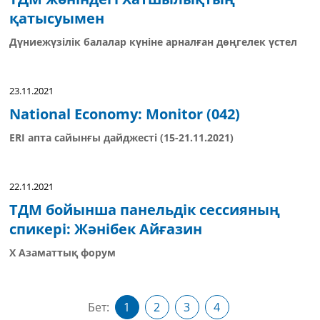
қатысуымен
Дүниежүзілік балалар күніне арналған дөңгелек үстел
23.11.2021
National Economy: Monitor (042)
ERI апта сайынғы дайджесті (15-21.11.2021)
22.11.2021
ТДМ бойынша панельдік сессияның
спикері: Жәнібек Айғазин
X Азаматтық форум
Бет:
1
2
3
4