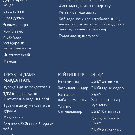
кеңесі
Фискалдық саясатты зерттеу
Басшылығы
Ұлттық баяндамалар
Біздің ұжым
Қабылданатын заң жобаларының
әлеуметтік-экономикалық салдарын
Ғылыми кеңес
бағалау бойынша семинар
Комплаенс
Талдамалық шолулар
Cыбайлас
жемқорлық
картограммасы
Институт есебі
Мансап
ТҰРАҚТЫ ДАМУ
РЕЙТИНГТЕР
ЭЫДҰ
МАҚСАТТАРЫ
Рейтингтер
ЭЫДҰ деген не
Тұрақты даму мақсаттары
Жарияланымдар
ЭЫДҰ мүше елдері
ТДМ іске асырудың
Баспасөз
ЭЫДҰ
институционалдық негізі
хабарламалары
Хатшылығының
құрылымы
Тұрақты даму мақсаттары
Ұлттық
туралы
баяндамалар
ЭЫДҰ бағыттары
Мақсаттар
Қазақстан және
ЭЫДҰ
Бағыттар бойынша 5 жұмыс
тобы
ЭЫДҰ оқиғалары