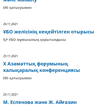
ERI қатысуымен
26.11.2021
ҰБО желісінің кеңейтілген отырысы
ҚР ҰБО жұмысының қорытындысы
25.11.2021
X Азаматтық форумының
халықаралық конференциясы
ERI қатысуымен
25.11.2021
М. Еспенова және Ж. Айғазин