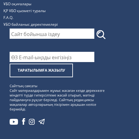
ҰБО оқиғалары
ҚР ҰБО қызметі туралы
F.A.Q.
ҰБО байланыс деректемелерi
ТАРАТЫЛЫМҒА ЖАЗЫЛУ
Сайттың саясаты
Сайт материалдарымен жұмыс жасаған кезде дереккөзге
міндетті түрде гиперсілтеме жасай отырып, мәтінді
пайдалануға рұқсат беріледі. Сайттың редакциясы
мақалалар авторларының пікірімен әрқашан келісе
бермейді.