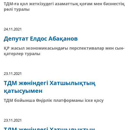
ТДМ-ға қол жеткізудегі азаматтық қоғам мен бизнестің
рөлі туралы
24.11.2021
Депутат Елдос Абақанов
ҚР жасыл экономикасындағы перспективалар мен сын-
қатерлер туралы
23.11.2021
ТДМ жөніндегі Хатшылықтың
қатысуымен
ТДМ бойынша Өңірлік платформаны іске қосу
23.11.2021
ТДМ жөніндегі Хатшылықтың