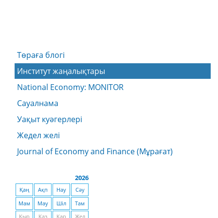
Төраға блогі
Институт жаңалықтары
National Economy: MONITOR
Сауалнама
Уақыт куәгерлері
Жедел желі
Journal of Economy and Finance (Мұрағат)
2026
Қаң
Ақп
Нау
Сәу
Мам
Мау
Шіл
Там
Қыр
Қаз
Қар
Жел