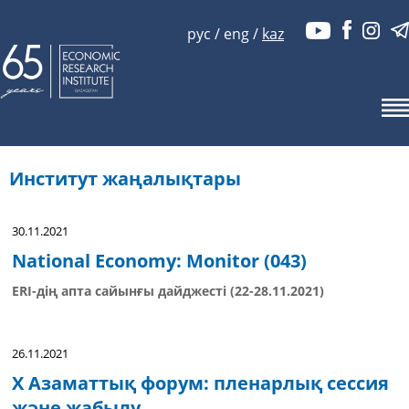
рус
/
eng
/
kaz
Институт жаңалықтары
30.11.2021
National Economy: Monitor (043)
ERI-дің апта сайынғы дайджесті (22-28.11.2021)
26.11.2021
X Азаматтық форум: пленарлық сессия
және жабылу