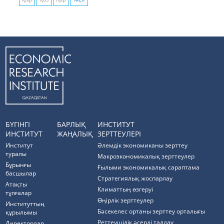
БҮГІНГІ
БАРЛЫҚ
ИНСТИТУТ
ИНСТИТУТ
ЖАҢАЛЫҚ
ЗЕРТТЕУЛЕРІ
Институт
Әлемдік экономиканы зерттеу
туралы
Макроэкономикалық зерттеулер
Бұрынғы
Ғылыми экономикалық сараптама
басшылар
Стратегиялық жоспарлау
Атақты
Климаттың өзгеруі
тұлғалар
Өңірлік зерттеулер
Институттың
Бәсекелес ортаны зерттеу орталығы
құрылымы
Реттеушілік әсерді талдау
Директорлар