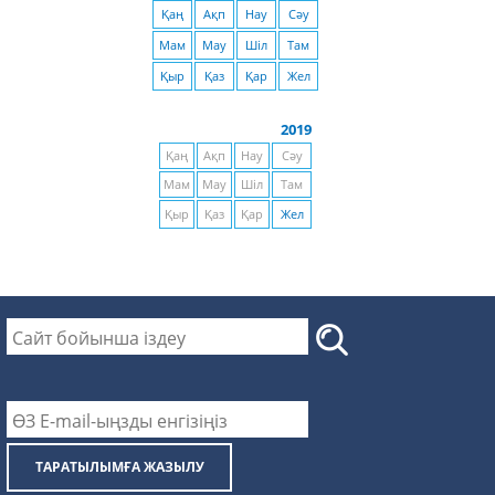
Қаң
Ақп
Нау
Сәу
Мам
Мау
Шіл
Там
Қыр
Қаз
Қар
Жел
2019
Қаң
Ақп
Нау
Сәу
Мам
Мау
Шіл
Там
Қыр
Қаз
Қар
Жел
ТАРАТЫЛЫМҒА ЖАЗЫЛУ