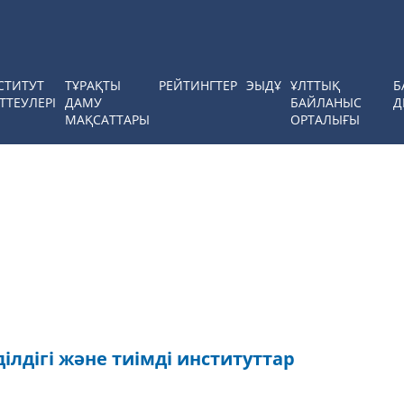
СТИТУТ
ТҰРАҚТЫ
РЕЙТИНГТЕР
ЭЫДҰ
ҰЛТТЫҚ
Б
ТТЕУЛЕРІ
ДАМУ
БАЙЛАНЫС
Д
МАҚСАТТАРЫ
ОРТАЛЫҒЫ
ділдігі және тиімді институттар