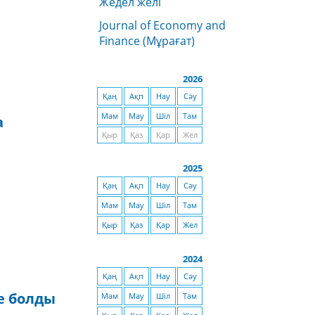
Жедел желі
Journal of Economy and
Finance (Мұрағат)
2026
Қаң
Ақп
Нау
Сәу
Мам
Мау
Шіл
Там
а
Қыр
Қаз
Қар
Жел
2025
Қаң
Ақп
Нау
Сәу
Мам
Мау
Шіл
Там
Қыр
Қаз
Қар
Жел
2024
Қаң
Ақп
Нау
Сәу
ие болды
Мам
Мау
Шіл
Там