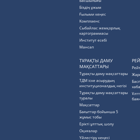
Басшылығы
Біздің ұжым
Ғылыми кеңес
Комплаенс
Cыбайлас жемқорлық
картограммасы
Институт есебі
Мансап
ТҰРАҚТЫ ДАМУ
РЕ
МАҚСАТТАРЫ
Рей
Тұрақты даму мақсаттары
Жар
ТДМ іске асырудың
Бас
институционалдық негізі
хаб
Тұрақты даму мақсаттары
Ұлт
туралы
бая
Мақсаттар
Бағыттар бойынша 5
жұмыс тобы
Ерікті ұлттық шолу
Оқиғалар
Үйлестіру кеңесі