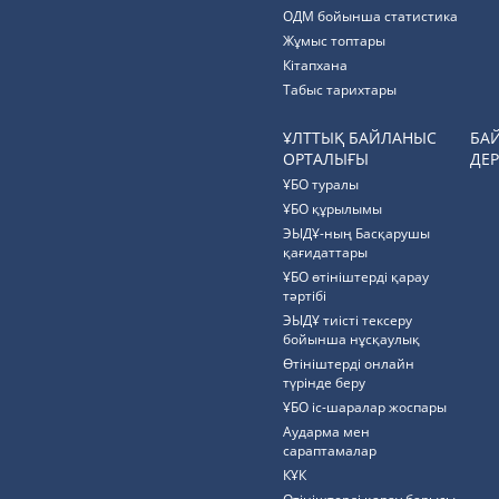
ОДМ бойынша статистика
Жұмыс топтары
Кітапхана
Табыс тарихтары
ҰЛТТЫҚ БАЙЛАНЫС
БА
ОРТАЛЫҒЫ
ДЕР
ҰБО туралы
ҰБО құрылымы
ЭЫДҰ-ның Басқарушы
қағидаттары
ҰБО өтініштерді қарау
тәртібі
ЭЫДҰ тиісті тексеру
бойынша нұсқаулық
Өтініштерді онлайн
түрінде беру
ҰБО іс-шаралар жоспары
Аударма мен
сараптамалар
КҰК