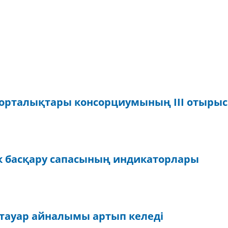
орталықтары консорциумының III отыры
ік басқару сапасының индикаторлары
 тауар айналымы артып келеді