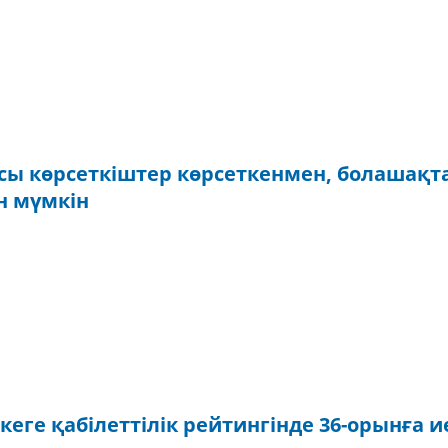
ы көрсеткіштер көрсеткенмен, болашақт
н мүмкін
еге қабілеттілік рейтингінде 36-орынға 