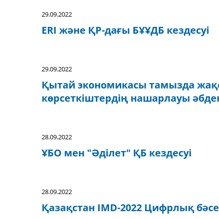
29.09.2022
ERI және ҚР-дағы БҰҰДБ кездесуі
29.09.2022
Қытай экономикасы тамызда жақс
көрсеткіштердің нашарлауы әбде
28.09.2022
ҰБО мен "Әділет" ҚБ кездесуі
28.09.2022
Қазақстан IMD-2022 Цифрлық бәсек