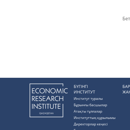
Бет
БҮГІНГІ
БА
ИНСТИТУТ
ЖА
Институт туралы
Бұрынғы басшылар
Атақты тұлғалар
Институттың құрылымы
Директорлар кеңесі