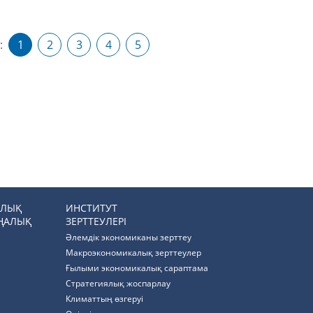
:
1
2
3
4
5
РЛЫҚ
ИНСТИТУТ
ҢАЛЫҚ
ЗЕРТТЕУЛЕРІ
Әлемдік экономиканы зерттеу
Макроэкономикалық зерттеулер
Ғылыми экономикалық сараптама
Стратегиялық жоспарлау
Климаттың өзгеруі