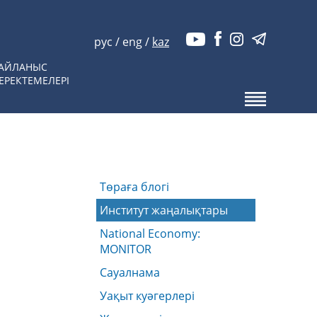
рус
/
eng
/
kaz
АЙЛАНЫС
ЕРЕКТЕМЕЛЕРІ
Төраға блогі
Институт жаңалықтары
National Economy:
MONITOR
Сауалнама
Уақыт куәгерлері