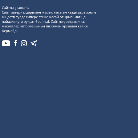
Сайттың саясаты
Сайт материалдарымен жұмыс жасаған кезде дереккөзге
міндетті түрде гиперсілтеме жасай отырып, мәтінді
пайдалануға рұқсат беріледі. Сайттың редакциясы
мақалалар авторларының пікірімен әрқашан келісе
бермейді.