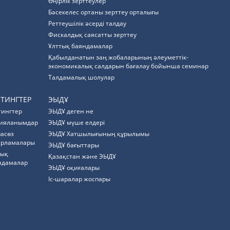
Өңірлік зерттеулер
Бәсекелес ортаны зерттеу орталығы
Реттеушілік әсерді талдау
Фискалдық саясатты зерттеу
Ұлттық баяндамалар
Қабылданатын заң жобаларының әлеуметтік-
экономикалық салдарын бағалау бойынша семинар
Талдамалық шолулар
ЙТИНГТЕР
ЭЫДҰ
тингтер
ЭЫДҰ деген не
ияланымдар
ЭЫДҰ мүше елдері
пасөз
ЭЫДҰ Хатшылығының құрылымы
арламалары
ЭЫДҰ бағыттары
тық
Қазақстан және ЭЫДҰ
ндамалар
ЭЫДҰ оқиғалары
Іс-шаралар жоспары