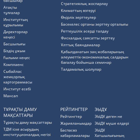
басшылар
Стратегиялық жоспарлау
Атақты
Климаттың өзгеруі
тұлғалар
Өңірлік зерттеулер
Институттың
Бәсекелес ортаны зерттеу орталығы
құрылымы
Реттеушілік әсерді талдау
Директорлар
кеңесі
Фискалдық саясатты зерттеу
Басшылығы
Ұлттық баяндамалар
Біздің ұжым
Қабылданатын заң жобаларының
әлеуметтік-экономикалық салдарын
Ғылыми кеңес
бағалау бойынша семинар
Комплаенс
Талдамалық шолулар
Cыбайлас
жемқорлық
картограммасы
Институт есебі
Мансап
ТҰРАҚТЫ ДАМУ
РЕЙТИНГТЕР
ЭЫДҰ
МАҚСАТТАРЫ
Рейтингтер
ЭЫДҰ деген не
Тұрақты даму мақсаттары
Жарияланымдар
ЭЫДҰ мүше елдері
ТДМ іске асырудың
Баспасөз
ЭЫДҰ
институционалдық негізі
хабарламалары
Хатшылығының