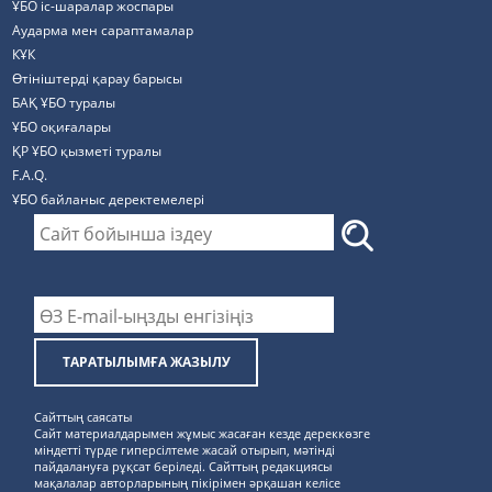
ҰБО іс-шаралар жоспары
Аударма мен сараптамалар
КҰК
Өтініштерді қарау барысы
БАҚ ҰБО туралы
ҰБО оқиғалары
ҚР ҰБО қызметі туралы
F.A.Q.
ҰБО байланыс деректемелерi
ТАРАТЫЛЫМҒА ЖАЗЫЛУ
Сайттың саясаты
Сайт материалдарымен жұмыс жасаған кезде дереккөзге
міндетті түрде гиперсілтеме жасай отырып, мәтінді
пайдалануға рұқсат беріледі. Сайттың редакциясы
мақалалар авторларының пікірімен әрқашан келісе