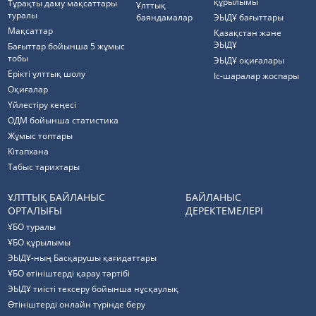
құрылымы
Тұрақты даму мақсаттары
Ұлттық
туралы
баяндамалар
ЭЫДҰ бағыттары
Мақсаттар
Қазақстан және
ЭЫДҰ
Бағыттар бойынша 5 жұмыс
тобы
ЭЫДҰ оқиғалары
Ерікті ұлттық шолу
Іс-шаралар жоспары
Оқиғалар
Үйлестіру кеңесі
ОДМ бойынша статистика
Жұмыс топтары
Кітапхана
Табыс тарихтары
ҰЛТТЫҚ БАЙЛАНЫС
БАЙЛАНЫС
ОРТАЛЫҒЫ
ДЕРЕКТЕМЕЛЕРІ
ҰБО туралы
ҰБО құрылымы
ЭЫДҰ-ның Басқарушы қағидаттары
ҰБО өтініштерді қарау тәртібі
ЭЫДҰ тиісті тексеру бойынша нұсқаулық
Өтініштерді онлайн түрінде беру