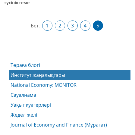
түсініктеме
Бет:
1
2
3
4
5
Төраға блогі
Институт жаңалықтары
National Economy: MONITOR
Сауалнама
Уақыт куәгерлері
Жедел желі
Journal of Economy and Finance (Мұрағат)