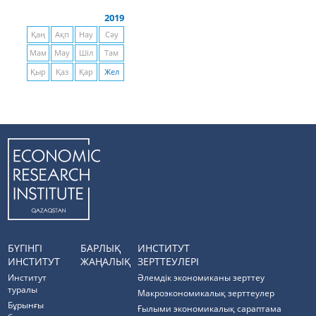
2019
Қаң
Ақп
Нау
Сәу
Мам
Мау
Шіл
Там
Қыр
Қаз
Қар
Жел
БҮГІНГІ
БАРЛЫҚ
ИНСТИТУТ
ИНСТИТУТ
ЖАҢАЛЫҚ
ЗЕРТТЕУЛЕРІ
Институт
Әлемдік экономиканы зерттеу
туралы
Макроэкономикалық зерттеулер
Бұрынғы
Ғылыми экономикалық сараптама