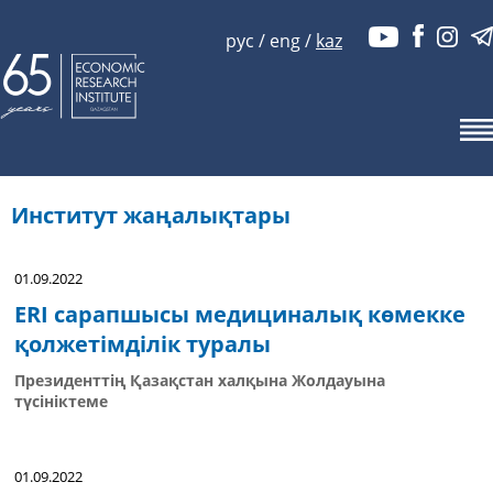
рус
/
eng
/
kaz
Институт жаңалықтары
01.09.2022
ERI сарапшысы медициналық көмекке
қолжетімділік туралы
Президенттің Қазақстан халқына Жолдауына
түсініктеме
01.09.2022