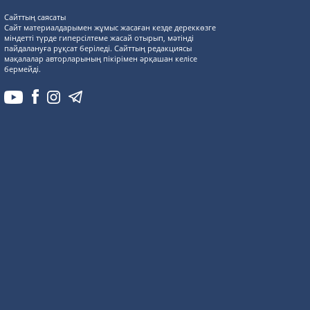
Сайттың саясаты
Сайт материалдарымен жұмыс жасаған кезде дереккөзге
міндетті түрде гиперсілтеме жасай отырып, мәтінді
пайдалануға рұқсат беріледі. Сайттың редакциясы
мақалалар авторларының пікірімен әрқашан келісе
бермейді.