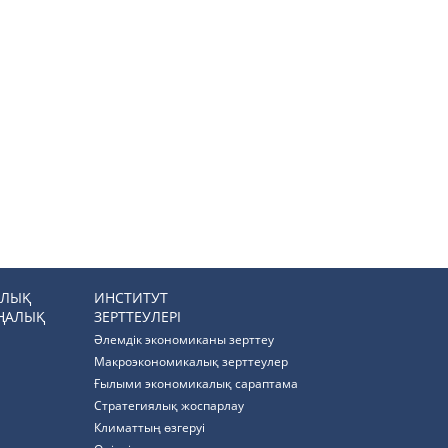
РЛЫҚ
ИНСТИТУТ
ҢАЛЫҚ
ЗЕРТТЕУЛЕРІ
Әлемдік экономиканы зерттеу
Макроэкономикалық зерттеулер
Ғылыми экономикалық сараптама
Стратегиялық жоспарлау
Климаттың өзгеруі