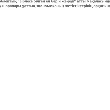
баевтың "Бірлесе білген ел бәрін жеңеді" атты мақаласынд
 шаралары ұлттық экономиканың жетістіктерінің арқасын