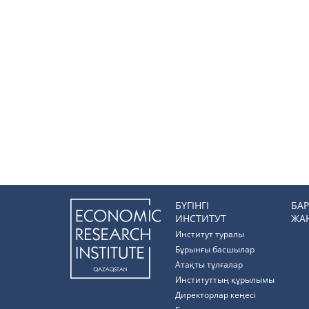
БҮГІНГІ
БА
ИНСТИТУТ
ЖА
Институт туралы
Бұрынғы басшылар
Атақты тұлғалар
Институттың құрылымы
Директорлар кеңесі