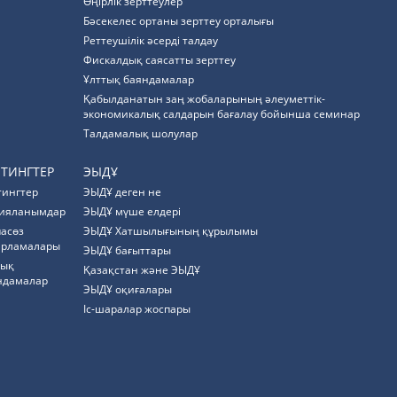
Өңірлік зерттеулер
Бәсекелес ортаны зерттеу орталығы
Реттеушілік әсерді талдау
Фискалдық саясатты зерттеу
Ұлттық баяндамалар
Қабылданатын заң жобаларының әлеуметтік-
экономикалық салдарын бағалау бойынша семинар
Талдамалық шолулар
ЙТИНГТЕР
ЭЫДҰ
тингтер
ЭЫДҰ деген не
ияланымдар
ЭЫДҰ мүше елдері
пасөз
ЭЫДҰ Хатшылығының құрылымы
арламалары
ЭЫДҰ бағыттары
тық
Қазақстан және ЭЫДҰ
ндамалар
ЭЫДҰ оқиғалары
Іс-шаралар жоспары