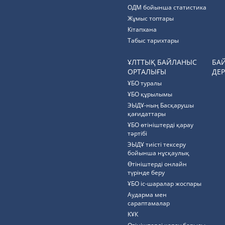
ОДМ бойынша статистика
Жұмыс топтары
Кітапхана
Табыс тарихтары
ҰЛТТЫҚ БАЙЛАНЫС
БА
ОРТАЛЫҒЫ
ДЕР
ҰБО туралы
ҰБО құрылымы
ЭЫДҰ-ның Басқарушы
қағидаттары
ҰБО өтініштерді қарау
тәртібі
ЭЫДҰ тиісті тексеру
бойынша нұсқаулық
Өтініштерді онлайн
түрінде беру
ҰБО іс-шаралар жоспары
Аударма мен
сараптамалар
КҰК