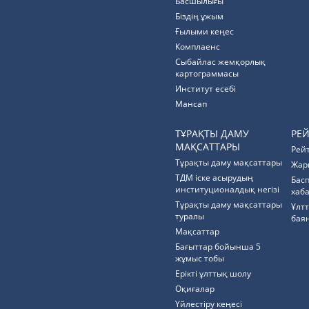
Басшылығы
Біздің ұжым
Ғылыми кеңес
Комплаенс
Cыбайлас жемқорлық
картограммасы
Институт есебі
Мансап
ТҰРАҚТЫ ДАМУ
РЕ
МАҚСАТТАРЫ
Рей
Тұрақты даму мақсаттары
Жар
ТДМ іске асырудың
Бас
институционалдық негізі
хаб
Тұрақты даму мақсаттары
Ұлт
туралы
бая
Мақсаттар
Бағыттар бойынша 5
жұмыс тобы
Ерікті ұлттық шолу
Оқиғалар
Үйлестіру кеңесі