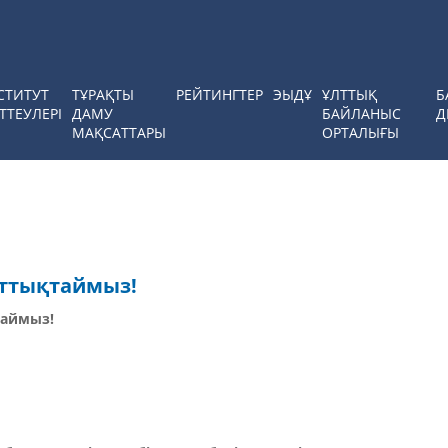
СТИТУТ
ТҰРАҚТЫ
РЕЙТИНГТЕР
ЭЫДҰ
ҰЛТТЫҚ
Б
ТТЕУЛЕРІ
ДАМУ
БАЙЛАНЫС
Д
МАҚСАТТАРЫ
ОРТАЛЫҒЫ
ұттықтаймыз!
таймыз!