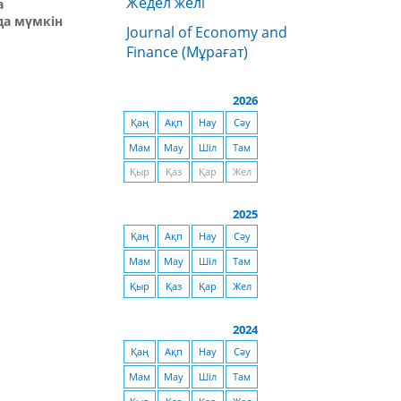
Жедел желі
а
да мүмкін
Journal of Economy and
Finance (Мұрағат)
2026
Қаң
Ақп
Нау
Сәу
Мам
Мау
Шіл
Там
Қыр
Қаз
Қар
Жел
2025
Қаң
Ақп
Нау
Сәу
Мам
Мау
Шіл
Там
Қыр
Қаз
Қар
Жел
2024
Қаң
Ақп
Нау
Сәу
Мам
Мау
Шіл
Там