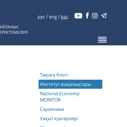
рус
/
eng
/
kaz
АЙЛАНЫС
ЕРЕКТЕМЕЛЕРІ
Төраға блогі
Институт жаңалықтары
National Economy:
MONITOR
Сауалнама
Уақыт куәгерлері