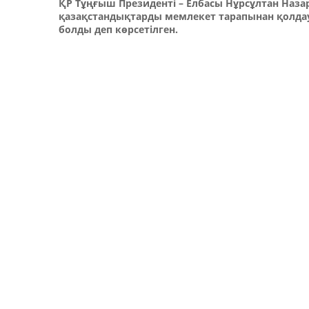
ҚР Тұңғыш Президенті – Елбасы Нұрсұлтан Назар
қазақстандықтарды мемлекет тарапынан қолдау
болды деп көрсетілген.