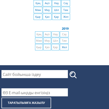
Қаң
Ақп
Нау
Сәу
Мам
Мау
Шіл
Там
Қыр
Қаз
Қар
Жел
2019
Қаң
Ақп
Нау
Сәу
Мам
Мау
Шіл
Там
Қыр
Қаз
Қар
Жел
ТАРАТЫЛЫМҒА ЖАЗЫЛУ