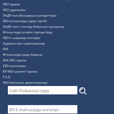
ҰБО туралы
ҰБО құрылымы
ЭЫДҰ-ның Басқарушы қағидаттары
ҰБО өтініштерді қарау тәртібі
ЭЫДҰ тиісті тексеру бойынша нұсқаулық
Өтініштерді онлайн түрінде беру
ҰБО іс-шаралар жоспары
Аударма мен сараптамалар
КҰК
Өтініштерді қарау барысы
БАҚ ҰБО туралы
ҰБО оқиғалары
ҚР ҰБО қызметі туралы
F.A.Q.
ҰБО байланыс деректемелерi