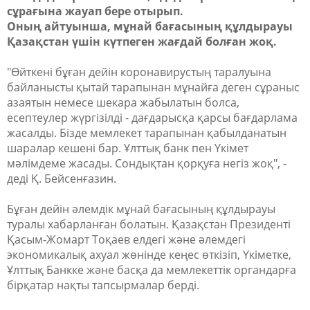
сұрағына жауап бере отырып.
Оның айтуынша, мұнай бағасының құлдырауы
Қазақстан үшін күтпеген жағдай болған жоқ.
"Өйткені бұған дейін коронавирустың таралуына
байланысты қытай тарапынан мұнайға деген сұраныс
азаятын немесе шекара жабылатын болса,
есептеулер жүргізілді - дағдарысқа қарсы бағдарлама
жасалды. Бізде мемлекет тарапынан қабылданатын
шаралар кешені бар. Ұлттық банк пен Үкімет
мәлімдеме жасады. Сондықтан қорқуға негіз жоқ", -
деді Қ. Бейсенғазин.
Бұған дейін әлемдік мұнай бағасының құлдырауы
туралы хабарланған болатын. Қазақстан Президенті
Қасым-Жомарт Тоқаев елдегі және әлемдегі
экономикалық ахуал жөнінде кеңес өткізіп, Үкіметке,
Ұлттық Банкке және басқа да мемлекеттік органдарға
бірқатар нақты тапсырмалар берді.