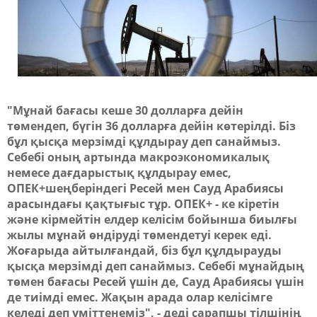
"Мұнай бағасы кеше 30 долларға дейін
төмендеп, бүгін 36 долларға дейін көтерілді. Біз
бұл қысқа мерзімді құлдырау деп санаймыз.
Себебі оның артында макроэкономикалық
немесе дағдарыстық құлдырау емес,
ОПЕК+шеңберіндегі Ресей мен Сауд Арабиясы
арасындағы қақтығыс тұр. ОПЕК+ - ке кіретін
және кірмейтін елдер келісім бойынша биылғы
жылы мұнай өндіруді төмендетуі керек еді.
Жоғарыда айтылғандай, біз бұл құлдырауды
қысқа мерзімді деп санаймыз. Себебі мұнайдың
төмен бағасы Ресей үшін де, Сауд Арабиясы үшін
де тиімді емес. Жақын арада олар келісімге
келеді деп үміттенеміз", - деді сарапшы тілшінің