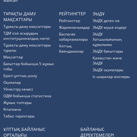
Мансап
ТҰРАҚТЫ ДАМУ
РЕЙТИНГТЕР
ЭЫДҰ
МАҚСАТТАРЫ
Рейтингтер
ЭЫДҰ деген не
Тұрақты даму мақсаттары
Жарияланымдар
ЭЫДҰ мүше елдері
ТДМ іске асырудың
Баспасөз
ЭЫДҰ
институционалдық негізі
хабарламалары
Хатшылығының
құрылымы
Тұрақты даму мақсаттары
Ұлттық
туралы
баяндамалар
ЭЫДҰ бағыттары
Мақсаттар
Қазақстан және
ЭЫДҰ
Бағыттар бойынша 5 жұмыс
тобы
ЭЫДҰ оқиғалары
Ерікті ұлттық шолу
Іс-шаралар жоспары
Оқиғалар
Үйлестіру кеңесі
ОДМ бойынша статистика
Жұмыс топтары
Кітапхана
Табыс тарихтары
ҰЛТТЫҚ БАЙЛАНЫС
БАЙЛАНЫС
ОРТАЛЫҒЫ
ДЕРЕКТЕМЕЛЕРІ