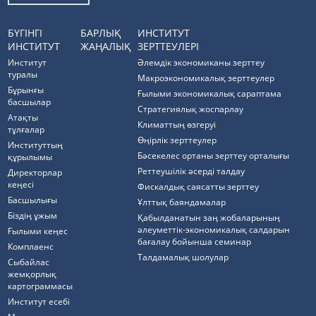
БҮГІНГІ
БАРЛЫҚ
ИНСТИТУТ
ИНСТИТУТ
ЖАҢАЛЫҚ
ЗЕРТТЕУЛЕРІ
Институт
Әлемдік экономиканы зерттеу
туралы
Макроэкономикалық зерттеулер
Бұрынғы
Ғылыми экономикалық сараптама
басшылар
Стратегиялық жоспарлау
Атақты
Климаттың өзгеруі
тұлғалар
Өңірлік зерттеулер
Институттың
Бәсекелес ортаны зерттеу орталығы
құрылымы
Реттеушілік әсерді талдау
Директорлар
кеңесі
Фискалдық саясатты зерттеу
Басшылығы
Ұлттық баяндамалар
Біздің ұжым
Қабылданатын заң жобаларының
әлеуметтік-экономикалық салдарын
Ғылыми кеңес
бағалау бойынша семинар
Комплаенс
Талдамалық шолулар
Cыбайлас
жемқорлық
картограммасы
Институт есебі