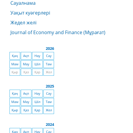
Сауалнама
Уақыт куәгерлері
Жедел желі
Journal of Economy and Finance (Мұрағат)
2026
Қаң
Ақп
Нау
Сәу
Мам
Мау
Шіл
Там
Қыр
Қаз
Қар
Жел
2025
Қаң
Ақп
Нау
Сәу
Мам
Мау
Шіл
Там
Қыр
Қаз
Қар
Жел
2024
Қаң
Ақп
Нау
Сәу