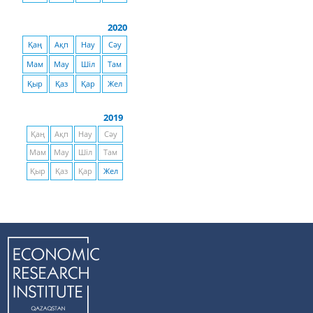
2020
Қаң
Ақп
Нау
Сәу
Мам
Мау
Шіл
Там
Қыр
Қаз
Қар
Жел
2019
Қаң
Ақп
Нау
Сәу
Мам
Мау
Шіл
Там
Қыр
Қаз
Қар
Жел