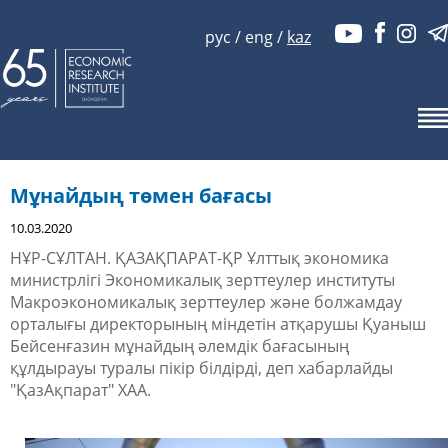
рус
/
eng
/
kaz
Мұнайдың төмен бағасы
10.03.2020
НҰР-СҰЛТАН. ҚАЗАҚПАРАТ-ҚР Ұлттық экономика
министрлігі Экономикалық зерттеулер институты
Макроэкономикалық зерттеулер және болжамдау
орталығы директорының міндетін атқарушы Қуаныш
Бейсенғазин мұнайдың әлемдік бағасының
құлдырауы туралы пікір білдірді, деп хабарлайды
"ҚазАқпарат" ХАА.