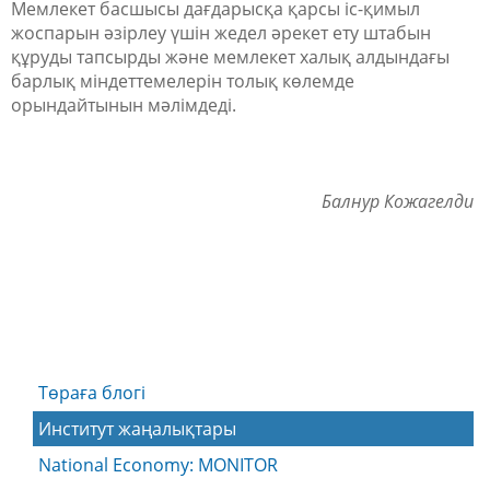
Мемлекет басшысы дағдарысқа қарсы іс-қимыл
жоспарын әзірлеу үшін жедел әрекет ету штабын
құруды тапсырды және мемлекет халық алдындағы
барлық міндеттемелерін толық көлемде
орындайтынын мәлімдеді.
Балнур Кожагелди
Төраға блогі
Институт жаңалықтары
National Economy: MONITOR