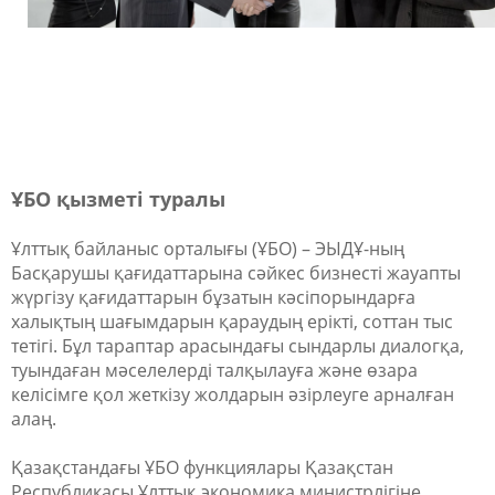
ҰБО қызметі туралы
Ұлттық байланыс орталығы (ҰБО) – ЭЫДҰ-ның
Басқарушы қағидаттарына сәйкес бизнесті жауапты
жүргізу қағидаттарын бұзатын кәсіпорындарға
халықтың шағымдарын қараудың ерікті, соттан тыс
тетігі. Бұл тараптар арасындағы сындарлы диалогқа,
туындаған мәселелерді талқылауға және өзара
келісімге қол жеткізу жолдарын әзірлеуге арналған
алаң.
Қазақстандағы ҰБО функциялары Қазақстан
Республикасы Ұлттық экономика министрлігіне