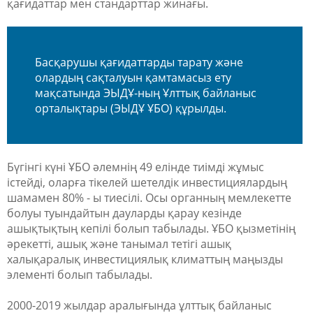
қағидаттар мен стандарттар жинағы.
Басқарушы қағидаттарды тарату және
олардың сақталуын қамтамасыз ету
мақсатында ЭЫДҰ-ның Ұлттық байланыс
орталықтары (ЭЫДҰ ҰБО) құрылды.
Бүгінгі күні ҰБО әлемнің 49 елінде тиімді жұмыс
істейді, оларға тікелей шетелдік инвестициялардың
шамамен 80% - ы тиесілі. Осы органның мемлекетте
болуы туындайтын дауларды қарау кезінде
ашықтықтың кепілі болып табылады. ҰБО қызметінің
әрекетті, ашық және танымал тетігі ашық
халықаралық инвестициялық климаттың маңызды
элементі болып табылады.
2000-2019 жылдар аралығында ұлттық байланыс