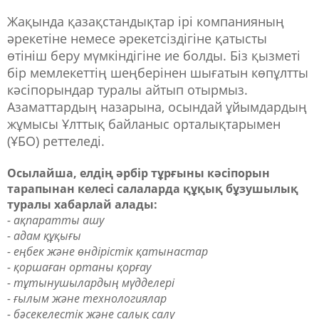
Жақында қазақстандықтар ірі компанияның
әрекетіне немесе әрекетсіздігіне қатысты
өтініш беру мүмкіндігіне ие болды. Біз қызметі
бір мемлекеттің шеңберінен шығатын көпұлтты
кәсіпорындар туралы айтып отырмыз.
Азаматтардың назарына, осындай ұйымдардың
жұмысы Ұлттық байланыс орталықтарымен
(ҰБО) реттеледі.
Осылайша, елдің әрбір тұрғыны кәсіпорын
тарапынан келесі салаларда құқық бұзушылық
туралы хабарлай алады:
- ақпаратты ашу
- адам құқығы
- еңбек және өндірістік қатынастар
- қоршаған ортаны қорғау
- тұтынушылардың мүдделері
- ғылым және технологиялар
- бәсекелестік және салық салу