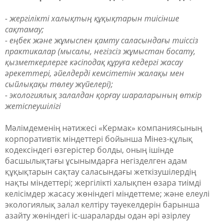
- жергілікті халықтың құқықтарын тиісінше
сақтамау;
- еңбек және жұмыспен қамту саласындағы тиіссіз
практикалар (мысалы, негізсіз жұмыстан босату,
қызметкерлерге кәсіподақ құруға кедергі жасау
әрекеттері, әйелдерді кемсітетін жалақы мен
сыйлықақы төлеу жүйелері);
- экологиялық залалдан қорғау шараларының өткір
жетіспеушілігі
Мәлімдеменің нәтижесі «Кермак» компаниясының
корпоративтік міндеттері бойынша Мінез-құлық
кодексіндегі өзгерістер болды, оның ішінде
басшылықтағы ұсынымдарға негізделген адам
құқықтарын сақтау саласындағы жеткізушілердің
нақты міндеттері; жергілікті халықпен өзара тиімді
келісімдер жасасу жөніндегі міндеттеме; және елеулі
экологиялық залал келтіру тәуекелдерін барынша
азайту жөніндегі іс-шараларды одан әрі әзірлеу