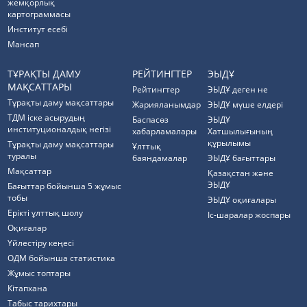
жемқорлық
картограммасы
Институт есебі
Мансап
ТҰРАҚТЫ ДАМУ
РЕЙТИНГТЕР
ЭЫДҰ
МАҚСАТТАРЫ
Рейтингтер
ЭЫДҰ деген не
Тұрақты даму мақсаттары
Жарияланымдар
ЭЫДҰ мүше елдері
ТДМ іске асырудың
Баспасөз
ЭЫДҰ
институционалдық негізі
хабарламалары
Хатшылығының
құрылымы
Тұрақты даму мақсаттары
Ұлттық
туралы
баяндамалар
ЭЫДҰ бағыттары
Мақсаттар
Қазақстан және
ЭЫДҰ
Бағыттар бойынша 5 жұмыс
тобы
ЭЫДҰ оқиғалары
Ерікті ұлттық шолу
Іс-шаралар жоспары
Оқиғалар
Үйлестіру кеңесі
ОДМ бойынша статистика
Жұмыс топтары
Кітапхана
Табыс тарихтары