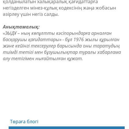
қолданылатын халықаралық қағидаттарға
негізделген мінез-құлық кодексінің жаңа жобасын
әзірлеу үшін негіз салды.
Анықтамалық:
«ЭЫДҰ – ның көпұлтты кәсіпорындарға арналған
басқарушы қағидаттары» - бұл 1976 жылы құрылған
және кейінгі тексерулер барысында оны таратудың
тиімді тетігі мен бұзушылықтар туралы хабарлама
алу тетігімен нығайтылған құжат.
Төраға блогі