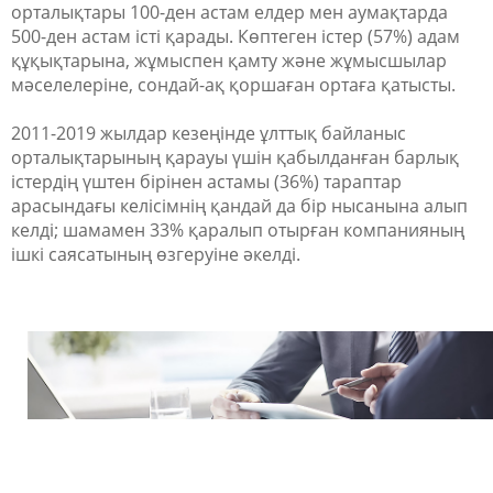
орталықтары 100-ден астам елдер мен аумақтарда
500-ден астам істі қарады. Көптеген істер (57%) адам
құқықтарына, жұмыспен қамту және жұмысшылар
мәселелеріне, сондай-ақ қоршаған ортаға қатысты.
2011-2019 жылдар кезеңінде ұлттық байланыс
орталықтарының қарауы үшін қабылданған барлық
істердің үштен бірінен астамы (36%) тараптар
арасындағы келісімнің қандай да бір нысанына алып
келді; шамамен 33% қаралып отырған компанияның
ішкі саясатының өзгеруіне әкелді.