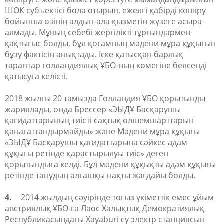
ШОК субъектісі бола отырып, ежелгі қабірді көшіру
бойынша өзінің алдын-ала қызметін жүзеге асыра
алмады. Мұның себебі жергілікті тұрғындармен
қақтығыс болды, бұл қоғамның мәдени мұра құқығын
бұзу фактісін анықтады. Іске қатысқан барлық
тараптар голландиялық ҰБО-ның көмегіне белсенді
қатысуға келісті.
2018 жылғы 20 тамызда Голландия ҰБО қорытынды
жариялады, онда Брессер «ЭЫДҰ Басқарушы
қағидаттарының тиісті сақтық өлшемшарттарын
қанағаттандырмайды» және Мәдени мұра құқығы
«ЭЫДҰ Басқарушы қағидаттарына сәйкес адам
құқығы ретінде қарастырылуы тиіс» деген
қорытындыға келді. Бұл мәдени құқықты адам құқығы
ретінде танудың алғашқы нақты жағдайы болды.
4.
2014 жылдың сәуірінде тоғыз үкіметтік емес ұйым
австриялық ҰБО-ға Лаос Халықтық Демократиялық
Республикасындағы Xayaburi су электр станциясын