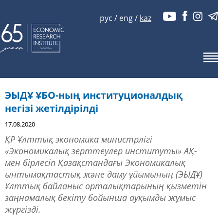
рус
/
eng
/
kaz
ЭЫДҰ ҰБО-ның институционалдық
негізі жетілдірілді
17.08.2020
ҚР Ұлттық экономика министрлігі
«Экономикалық зерттеулер институты» АҚ-
мен бірлесіп Қазақстандағы Экономикалық
ынтымақтастық және даму ұйымының (ЭЫДҰ)
Ұлттық байланыс орталықтарының қызметін
заңнамалық бекіту бойынша ауқымды жұмыс
жүргізді.