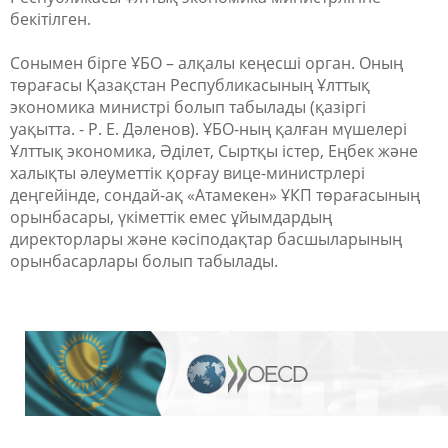
бекітілген.
Сонымен бірге ҰБО – алқалы кеңесші орган. Оның
төрағасы Қазақстан Республикасының Ұлттық
экономика министрі болып табылады (қазіргі
уақытта. - Р. Е. Дәленов). ҰБО-ның қалған мүшелері
Ұлттық экономика, Әділет, Сыртқы істер, Еңбек және
халықты әлеуметтік қорғау вице-министрлері
деңгейінде, сондай-ақ «Атамекен» ҰКП төрағасының
орынбасары, үкіметтік емес ұйымдардың
директорлары және кәсіподақтар басшыларының
орынбасарлары болып табылады.