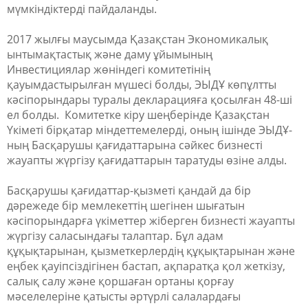
мүмкіндіктерді пайдаланды.
2017 жылғы маусымда Қазақстан Экономикалық
ынтымақтастық және даму ұйымының
Инвестициялар жөніндегі комитетінің
қауымдастырылған мүшесі болды, ЭЫДҰ көпұлтты
кәсіпорындары туралы декларацияға қосылған 48-ші
ел болды. Комитетке кіру шеңберінде Қазақстан
Үкіметі бірқатар міндеттемелерді, оның ішінде ЭЫДҰ-
ның Басқарушы қағидаттарына сәйкес бизнесті
жауапты жүргізу қағидаттарын таратуды өзіне алды.
Басқарушы қағидаттар-қызметі қандай да бір
дәрежеде бір мемлекеттің шегінен шығатын
кәсіпорындарға үкіметтер жіберген бизнесті жауапты
жүргізу саласындағы талаптар. Бұл адам
құқықтарынан, қызметкерлердің құқықтарынан және
еңбек қауіпсіздігінен бастап, ақпаратқа қол жеткізу,
салық салу және қоршаған ортаны қорғау
мәселелеріне қатысты әртүрлі салалардағы