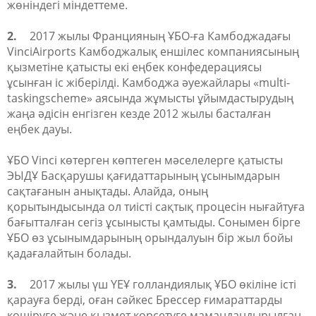
жөніндегі міндеттеме.
2.
2017 жылы Францияның ҰБО-ға Камбоджадағы
VinciAirports Камбоджалық еншілес компаниясының
қызметіне қатысты екі еңбек конфедерациясы
ұсынған іс жіберілді. Камбоджа әуежайлары «multi-
taskingscheme» аясында жұмысты ұйымдастырудың
жаңа әдісін енгізген кезде 2012 жылы басталған
еңбек дауы.
ҰБО Vinci көтерген көптеген мәселелерге қатысты
ЭЫДҰ Басқарушы қағидаттарының ұсынымдарын
сақтағанын анықтады. Алайда, оның
қорытындысында ол тиісті сақтық процесін нығайтуға
бағытталған сегіз ұсынысты қамтыды. Сонымен бірге
ҰБО өз ұсынымдарының орындалуын бір жыл бойы
қадағалайтын болады.
3.
2017 жылы үш ҮЕҰ голландиялық ҰБО өкіліне істі
қарауға берді, оған сәйкес Брессер ғимараттарды
көшіруге және қызмет көрсетуге мамандандырылған