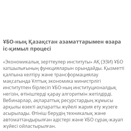
ҰБО-ның Қазақстан азаматтарымен өзара
іс-қимыл процесі
«Экономикалық зерттеулер институты» АҚ (ЭЗИ) ҰБО
хатшылығының функцияларын орындайды. Қызметті
қалпына келтіру және трансформациялау
мақсатында Ұлттық экономика министрлігі
институтпен бірлесіп ҰБО-ның институционалдық
негізін, өтініштерді қарау алгоритмін жетілдірді.
Вебинарлар, ақпараттық ресурстардың жұмысы
арқылы өзекті ақпаратты жүйелі жария ету жүзеге
асырылады. Өтініш берудің техникалық және
автоматтандырылған әдістері және ҰБО сұрақ-жауап
жүйесі ойластырылған.