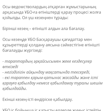
Осы ведомстволардың атқарған жұмыстарының
арқасында ҰБО-ға өтініштерді қарау процесі жолға
қойылды. Ол үш кезеңнен тұрады:
Бірінші кезең – өтінішті алдын ала бағалау.
Осы кезеңде ҰБО Басқараушы қағидаттар мен
құзыреттерді қолдану аясына сәйкестігіне өтінішті
бағалауды жүргізеді:
- тараптардың әрқайсысымен жеке кездесулер
өткізеді
- негізділігін айқындау мақсатында тексереді,
- екі тараппен қарым-қатынас жасайды және істі
қарауға қабылдау немесе қабылдамау туралы шешім
қабылдайды.
Екінші кезең-істі өндіріске қабылдау.
ҰБО іс бойынша іс қатысты елдерде жұмыс істейтін