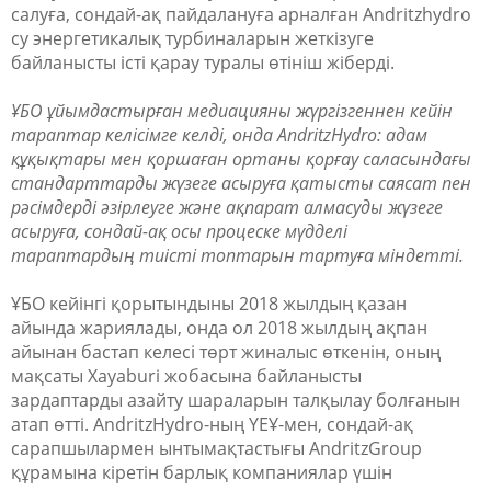
салуға, сондай-ақ пайдалануға арналған Аndritzhydro
су энергетикалық турбиналарын жеткізуге
байланысты істі қарау туралы өтініш жіберді.
ҰБО ұйымдастырған медиацияны жүргізгеннен кейін
тараптар келісімге келді, онда AndritzHydro: адам
құқықтары мен қоршаған ортаны қорғау саласындағы
стандарттарды жүзеге асыруға қатысты саясат пен
рәсімдерді әзірлеуге және ақпарат алмасуды жүзеге
асыруға, сондай-ақ осы процеске мүдделі
тараптардың тиісті топтарын тартуға міндетті.
ҰБО кейінгі қорытындыны 2018 жылдың қазан
айында жариялады, онда ол 2018 жылдың ақпан
айынан бастап келесі төрт жиналыс өткенін, оның
мақсаты Xayaburi жобасына байланысты
зардаптарды азайту шараларын талқылау болғанын
атап өтті. AndritzHydro-ның ҮЕҰ-мен, сондай-ақ
сарапшылармен ынтымақтастығы AndritzGroup
құрамына кіретін барлық компаниялар үшін