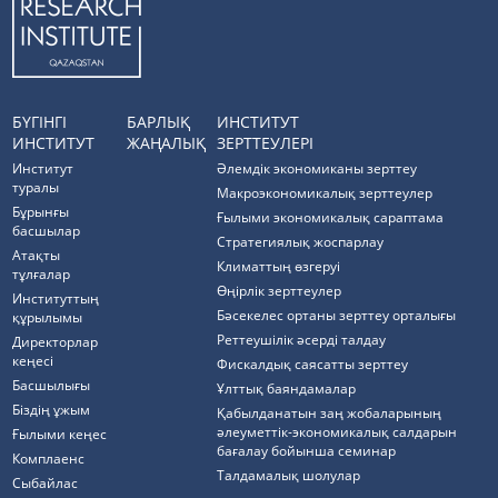
БҮГІНГІ
БАРЛЫҚ
ИНСТИТУТ
ИНСТИТУТ
ЖАҢАЛЫҚ
ЗЕРТТЕУЛЕРІ
Институт
Әлемдік экономиканы зерттеу
туралы
Макроэкономикалық зерттеулер
Бұрынғы
Ғылыми экономикалық сараптама
басшылар
Стратегиялық жоспарлау
Атақты
Климаттың өзгеруі
тұлғалар
Өңірлік зерттеулер
Институттың
Бәсекелес ортаны зерттеу орталығы
құрылымы
Реттеушілік әсерді талдау
Директорлар
кеңесі
Фискалдық саясатты зерттеу
Басшылығы
Ұлттық баяндамалар
Біздің ұжым
Қабылданатын заң жобаларының
әлеуметтік-экономикалық салдарын
Ғылыми кеңес
бағалау бойынша семинар
Комплаенс
Талдамалық шолулар
Cыбайлас