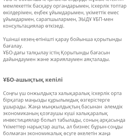
мемлекеттік басқару органдарымен, іскерлік топтар
өкілдерімен, еңбек ұйымдарымен, үкіметтік емес
ұйымдармен, сарапшылармен, ЭЫДҰ ҰБП-мен
консультациялар өткізеді.
Үшінші кезең-өтінішті қарау бойынша қорытынды
бағалау.
ҰБО-дағы талқылау істің Қорытынды бағасын
дайындаумен және жариялаумен аяқталады.
ҰБО-ашықтық кепілі
Соңғы үш онжылдықта халықаралық іскерлік орта
бірқатар маңызды құрылымдық өзгерістерге
ұшырады. Жаңа мыңжылдықтың басынан әлемдік
экономиканың қозғаушы күші халықаралық
инвестициялар болып табылады, соның арқасында
Үкіметтер нарықтар ашты, ал бизнес бұрын-соңды
болмаған экономикалық өсуге әкелетін жаңа