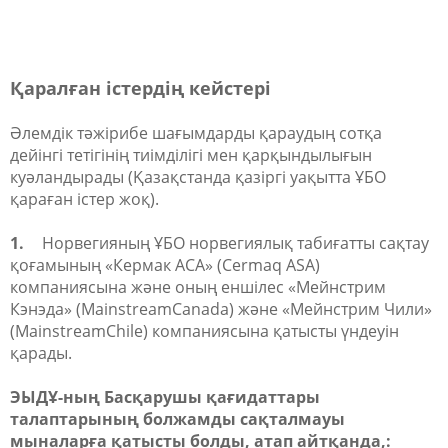
Қаралған істердің кейстері
Әлемдік тәжірибе шағымдарды қараудың сотқа
дейінгі тетігінің тиімділігі мен қарқындылығын
куәландырады (Қазақстанда қазіргі уақытта ҰБО
қараған істер жоқ).
1.
Норвегияның ҰБО норвегиялық табиғатты сақтау
қоғамының «Кермак АСА» (Cermaq ASA)
компаниясына және оның еншілес «Мейнстрим
Кэнэда» (MainstreamCanada) және «Мейнстрим Чили»
(MainstreamChile) компаниясына қатысты үндеуін
қарады.
ЭЫДҰ-ның Басқарушы қағидаттары
талаптарының болжамды сақталмауы
мыналарға қатысты болды, атап айтқанда,: