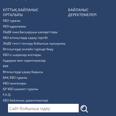
ҰЛТТЫҚ БАЙЛАНЫС
БАЙЛАНЫС
ОРТАЛЫҒЫ
ДЕРЕКТЕМЕЛЕРІ
ҰБО туралы
ҰБО құрылымы
ЭЫДҰ-ның Басқарушы қағидаттары
ҰБО өтініштерді қарау тәртібі
ЭЫДҰ тиісті тексеру бойынша нұсқаулық
Өтініштерді онлайн түрінде беру
ҰБО іс-шаралар жоспары
Аударма мен сараптамалар
КҰК
Өтініштерді қарау барысы
БАҚ ҰБО туралы
ҰБО оқиғалары
ҚР ҰБО қызметі туралы
F.A.Q.
ҰБО байланыс деректемелерi