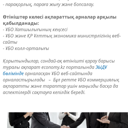
- парақорлық, параға жығу және бопсалау.
Өтініштер келесі ақпараттық арналар арқылы
қабылданады:
- ҰБО Хатшылығының кеңсесі
- ҰБО және ҚР Ұлттық экономика министрлігінің веб-
сайты
- ҰБО колл-орталығы
Қорытындылар, сондай-ақ өтінішті қарау барысы
туралы ақпарат economy.kz порталында
ЭЫДҰ
бөлімінде
орналасқан ҰБО веб-сайтында
орналастырылады – Бұл ретте ҰБО коммерциялық
ақпаратты және тараптар үшін маңызды басқа да
аспектілерді сақтауға кепілдік береді.