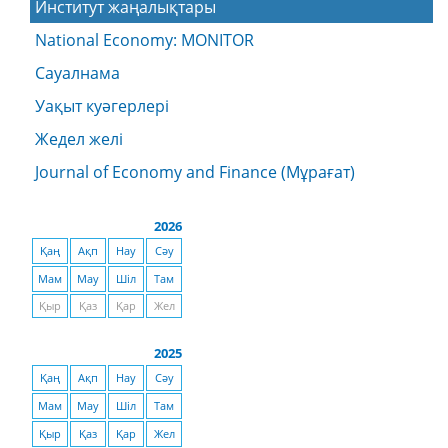
Институт жаңалықтары
National Economy: MONITOR
Сауалнама
Уақыт куәгерлері
Жедел желі
Journal of Economy and Finance (Мұрағат)
2026
Қаң
Ақп
Нау
Сәу
Мам
Мау
Шіл
Там
Қыр
Қаз
Қар
Жел
2025
Қаң
Ақп
Нау
Сәу
Мам
Мау
Шіл
Там
Қыр
Қаз
Қар
Жел