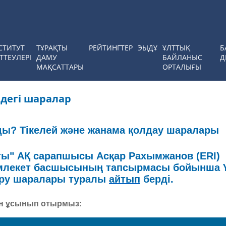
СТИТУТ
ТҰРАҚТЫ
РЕЙТИНГТЕР
ЭЫДҰ
ҰЛТТЫҚ
Б
ТТЕУЛЕРІ
ДАМУ
БАЙЛАНЫС
Д
МАҚСАТТАРЫ
ОРТАЛЫҒЫ
дегі шаралар
ады? Тікелей және жанама қолдау шаралары
ты" АҚ сарапшысы Асқар Рахымжанов (ERI)
Мемлекет басшысының тапсырмасы бойынша 
ыру шаралары туралы
айтып
берді.
ін ұсынып отырмыз: