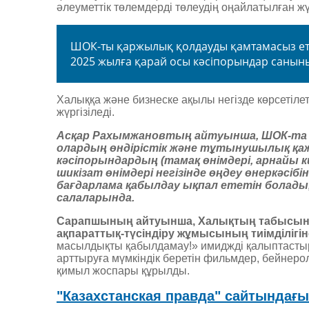
әлеуметтік төлемдерді төлеудің оңайлатылған жүй
ШОК-ты қаржылық қолдауды қамтамасыз ету 
2025 жылға қарай осы кәсіпорындар санының 
Халыққа және бизнеске ақылы негізде көрсетіле
жүргізіледі.
Асқар Рахымжановтың айтуынша, ШОК-та 
олардың өндірістік және тұтынушылық қаж
кәсіпорындардың (тамақ өнімдері, арнайы 
шикізат өнімдері негізінде өңдеу өнеркәсіб
бағдарлама қабылдау ықпал ететін болады
салаларында.
Сарапшының айтуынша, Халықтың табысын а
ақпараттық-түсіндіру жұмысының тиімділіг
масылдықты қабылдамау!» имиджді қалыптасты
арттыруға мүмкіндік беретін фильмдер, бейнеро
қимыл жоспары құрылды.
"Казахстанская правда" сайтындағ