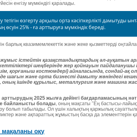
есін енгізу мүмкіндігі қаралады.
тетігін өзгерту арқылы орта кәсіпкерлікті дамытуды ын
өсуін 25% - ға арттыруға мүмкіндік береді.
тін барлық квазимемлекеттік және жеке қызметтерді оңтайл
жұмыс істейтін қазақстандықтардың әл-ауқатын а
еттіліктері шеңберінде жер қойнауын пайдаланушы і
киім, қорғаныш костюмдері) айналасында, сондай-ақ о
інде шағын және орта бизнесті дамыту жөніндегі кеше
, оның ішінде құрылыс, металлургия және машина жа
рттырудың 2025 жылға дейінгі бағдарламасының нәти
іне байланысты болады
, оның мақсаты "Ең бастысы-лайық
ру болып табылады. Ол үшін халықтың қаржылық сауатты
ликтер және ақпараттық жұмыстың басқа да элементтерін қа
ы мақаланы оқу