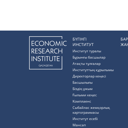
БҮГІНГІ
БА
ИНСТИТУТ
ЖА
Институт туралы
Бұрынғы басшылар
Атақты тұлғалар
Институттың құрылымы
Директорлар кеңесі
Басшылығы
Біздің ұжым
Ғылыми кеңес
Комплаенс
Cыбайлас жемқорлық
картограммасы
Институт есебі
Мансап