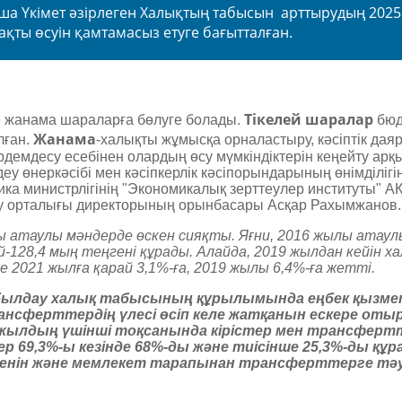
 Үкімет әзірлеген Халықтың табысын арттырудың 2025
қты өсуін қамтамасыз етуге бағытталған.
Тікелей шаралар
не жанама шараларға бөлуге болады.
бюд
Жанама
лған.
-халықты жұмысқа орналастыру, кәсіптік даяр
әрдемдесу есебінен олардың өсу мүмкіндіктерін кеңейту ар
ңдеу өнеркәсібі мен кәсіпкерлік кәсіпорындарының өнімділігі
мика министрлігінің "Экономикалық зерттеулер институты" А
у орталығы директорының орынбасары Асқар Рахымжанов.
­атаулы мәндерде өскен сияқты. Яғни, 2016 жылы атаулы
й-128,4 мың теңгені құрады. Алайда, 2019 жылдан кейін 
е 2021 жылға қарай 3,1%-ға, 2019 жылы 6,4%-ға жетті.
былдау халық табысының құрылымында еңбек қызме
ансферттердің үлесі өсіп келе жатқанын ескере оты
 жылдың үшінші тоқсанында кірістер мен трансфертт
р 69,3%-ы кезінде 68%-ды және тиісінше 25,3%-ды құр
нін және мемлекет тарапынан трансферттерге тәу