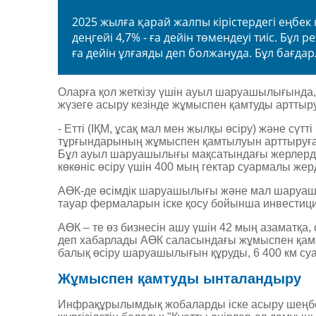
2025 жылға қарай жалпы кірістердегі еңбек қ
деңгейі 4,7% - ға дейін төмендеуі тиіс. Бұ
ға дейін ұлғаяды деп болжануда. Бұл бағд
Оларға қол жеткізу үшін ауыл шаруашылығында,
жүзеге асыру кезінде жұмыспен қамтуды арттыр
- Етті (ІҚМ, ұсақ мал мен жылқы өсіру) және 
тұрғындарының жұмыспен қамтылуын арттыруға жән
Бұл ауыл ­шаруашылығы мақсатындағы жерлерді
көкөніс өсіру үшін 400 мың гектар суармалы жер
АӨК-де өсімдік шаруашылығы және мал шаруашы
тауар фермаларын іске қосу бойынша инвестиц
АӨК – те өз бизнесін ашу үшін 42 мың азаматқа,
деп хабарлады АӨК саласындағы жұмыспен қамт
балық өсіру шаруашылығын құруды, 6 400 км су
Жұмыспен қамтуды ынталандыру
Инфрақұрылымдық жобаларды іске асыру шеңбер