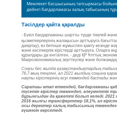
Мемлекет басшысының тапсырмасы бойынша
дейінгі бағдарламасы халық табысының тұра
Тәсілдер қайта қаралды
- Бүкіл бағдарламаны шартты түрде тікелей жә
қызметкерлерінің жалақысын арттыруға бағытта
даярлау), өз бетінше жұмыспен қамту кезінде ж
және кәсіпкерлік кірістерді арттыруға. Оларға ө
құралдары да енгізілген, - деді ҚР Ұлттық эконо
Макроэкономикалық зерттеулер және болжамда
Соңғы бес жылда қазақстандықтардың табысы 
76,7 мың теңгені, ал 2021 жылдың соңына қара
нақты кірістерінің өсуі төмендей бастады жән
Сарапшы атап өткендей, бағдарламаны қа
түсетін кірістер төмендеп, әлеуметтік тр
бұрынғыдан да қажетті болып келеді. 2021
2016 жылғы трансферттер 18,1%, ал кірісте
осы деректер халық табысының төмендеге
күшеюін көрсетеді.