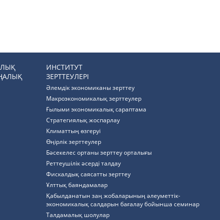
РЛЫҚ
ИНСТИТУТ
ҢАЛЫҚ
ЗЕРТТЕУЛЕРІ
Әлемдік экономиканы зерттеу
Макроэкономикалық зерттеулер
Ғылыми экономикалық сараптама
Стратегиялық жоспарлау
Климаттың өзгеруі
Өңірлік зерттеулер
Бәсекелес ортаны зерттеу орталығы
Реттеушілік әсерді талдау
Фискалдық саясатты зерттеу
Ұлттық баяндамалар
Қабылданатын заң жобаларының әлеуметтік-
экономикалық салдарын бағалау бойынша семинар
Талдамалық шолулар