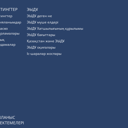
ЙТИНГТЕР
ЭЫДҰ
тингтер
ЭЫДҰ деген не
ияланымдар
ЭЫДҰ мүше елдері
пасөз
ЭЫДҰ Хатшылығының құрылымы
арламалары
ЭЫДҰ бағыттары
тық
Қазақстан және ЭЫДҰ
ндамалар
ЭЫДҰ оқиғалары
Іс-шаралар жоспары
ЙЛАНЫС
ЕКТЕМЕЛЕРІ