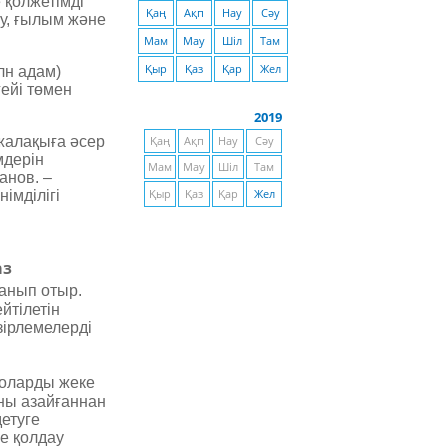
 қолжетімді
Қаң
Ақп
Нау
Сәу
ру, ғылым және
Мам
Мау
Шіл
Там
Қыр
Қаз
Қар
Жел
лн адам)
ейі төмен
2019
 жалақыға әсер
Қаң
Ақп
Нау
Сәу
мдерін
Мам
Мау
Шіл
Там
анов. –
імділігі
Қыр
Қаз
Қар
Жел
й
аз
анып­ отыр.
йтілетін
ірлемелерді
 оларды жеке
ны азайғаннан
етуге
е қолдау