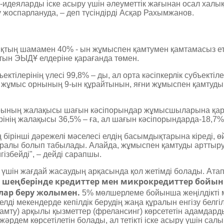
идеяларды іске асыру үшін әлеуметтік жағынан осал халық
 жоспарлануда, – деп түсіндірді Асқар Рахымжанов.
лықтың шамамен 40% - ын жұмыспен қамтумен қамтамасыз ете
атын ЭЫДҰ елдеріне қарағанда төмен.
ктілерінің ­үлесі 99,8% – ды, ал орта кәсіпкерлік субъектіле
10 жұмыс орнының 9-ын құрайтынын, яғни жұмыспен қамтуды
рының жалақысы шағын кәсіпорындар жұмысшыларына қара
ерінің жалақысы ­36,5% – ға, ал шағын кәсіпорындарда-18,7% -
бірінші дәрежелі мәселесі елдің басымдықтарына кіреді, өй
ралы болып табылады. Алайда, жұмыспен қамтуды арттыру 
ізбейді", – дейді сарапшы.
 үшін жағдай жасаудың арқасында қол жетімді болады. Атап
 шеңберінде кредиттер мен микрокредиттер бойы
лар беру жолымен.
5% мөлшерлеме бойынша жеңілдікті 
лді мекендерде кепілдік берудің жаңа құралын енгізу белгіл
мту) арқылы қызметтер (фрелансинг) көрсететін адамдар
рдем көрсетілетін болады, ал тетікті іске асыру үшін сал