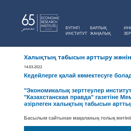
БҮГІНГІ
БАРЛЫҚ
ИН
ИНСТИТУТ
ЖАҢАЛЫҚ
ЗЕР
Халықтың табысын арттыру жөнін
14.03.2022
Кедейлерге қалай көмектесуге бол
"Экономикалық зерттеулер институ
"Казахстанская правда" газетіне 
әзірлеген халықтың табысын артт
Басылым сайтынан мақаланың толық мәтін