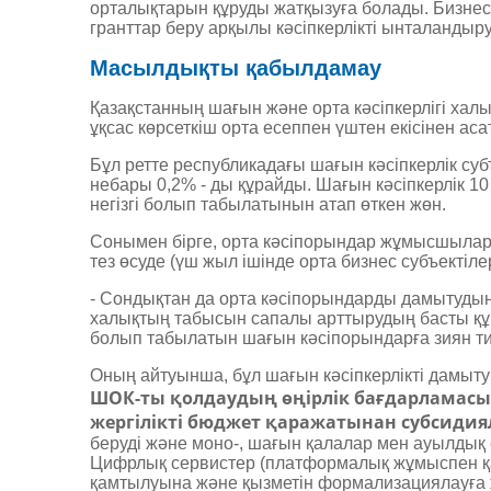
орталықтарын құруды жатқызуға болады. Бизнес-
гранттар беру арқылы кәсіпкерлікті ынталандыру
Масылдықты қабылдамау
Қазақстанның шағын және орта кәсіпкерлігі ха
ұқсас көрсеткіш орта есеппен үштен екісінен ас
Бұл ретте республикадағы шағын кәсіпкерлік субъе
небары 0,2% - ды құрайды. Шағын кәсіпкерлік 
негізгі болып табылатынын атап өткен жөн.
Сонымен бірге, орта кәсіпорындар жұмысшыла
тез өсуде (­үш жыл ­ішінде орта бизнес субъектіл
- Сондықтан да орта кәсіпорындарды дамытудың 
халықтың табысын сапалы арттырудың басты құ
болып табылатын шағын кәсіпорындарға зиян тиг
Оның айтуынша, бұл ­шағын кәсіпкерлікті дамыту
ШОК-ты қолдаудың өңірлік бағдарламасы
жергілікті бюджет қаражатынан субсидия
беруді және моно-, шағын қалалар мен ауылдық е
Цифрлық сервистер (платформалық жұмыспен қа
қамтылуына және қызметін формализациялауға жә