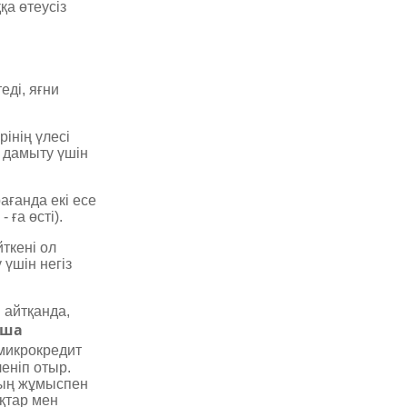
қа өтеусіз
ді, яғни
рінің үлесі
 дамыту үшін
ғанда екі есе
 ға өсті).
ткені ол
үшін негіз
 айтқанда,
нша
микрокредит
еніп отыр.
дың жұмыспен
ықтар мен