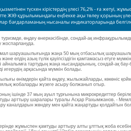
ызметінен түскен кірістердің үлесі 76,2% - ға жетуі, жұм
л ретте ЖІӨ құрылымындағы еңбекке ақы төлеу қорының үлес
арлар бағдарламаның нысаналы индикаторларында белгіл
 туризмде, өңдеу ­өнеркәсібінде, сондай-ақ инфрақұрылым
у жоспарлануда.
сүтті мал шаруашылығында жаңа 50 мың отбасылық шаруашыл
е елдің азық-түлік қауіпсіздігін қамтамасыз етуге мүмкінд
 айналымға тартудың жаңа нысандарының, сондай-ақ бау-
ді игерудің арқасында мүмкін болады.
лығы өнімдерін қайта өңдеу, жылыжайларды, көкөніс қойм
иялық жобаларды жүзеге асыру болжанып отыр.
 оның ішінде 37 мың ауыл тұрғынына микрокредиттер беріле
уды арттыру шаралары туралы Асқар Рахымжанов. - Мемл
ару каналдарын жөндеу мен қайта жаңартуды қолдайтын бо
інде жұмыспен қамтуды арттыру алты ұлттық жоба есебі