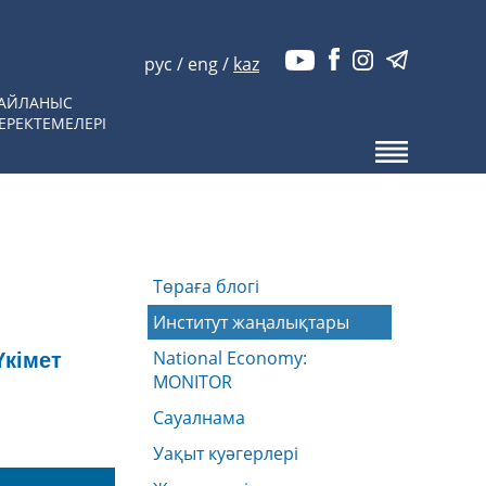
рус
/
eng
/
kaz
АЙЛАНЫС
ЕРЕКТЕМЕЛЕРІ
Төраға блогі
Институт жаңалықтары
National Economy:
Үкімет
MONITOR
Сауалнама
Уақыт куәгерлері