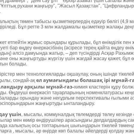
ң драйвері", "Дені сау ұлт" "Әрбір азамат үшін сапалы және
", "Ұлттық рухани жаңғыру", "Жасыл Қазақстан", "Цифрланды
.
ықтың төмен табысы қызметкерлердің едәуір бөлігі (4,9 м
ріледі. Бұл ретте 3 млн жалдамалы қызметкер жалақы деңг
ажет етпейтін жұмыс орындары құрылады, бұл өнімділік пен
уеті бар өңдеу өнеркәсібінің (әсіресе терең қайта өңдеу өні
ың) әлсіз дамуында жатыр, – деп түсіндірді Асқар Рахымж
е оны жаңғыртуды жүргізу үшін жағдай жасау қажет, бұл өн
тын болады.
ірістер мен технологияларды оқшаулау, оның ішінде тікеле
ел аумағындағы болашақ ірі мұнай-г
қылы, сондай-ақ
ландыру арқылы мұнай-газ-
химия кластерін құру болж
ды. Өңдеуші өнеркәсіп тауарларының номенклатурасы кеңе
баларды орындау және неғұрлым перспективалы ғылыми әз
кәсіпорындарын жаңғыртуды ынталандыру.
дау үшін
, мысалы, коммуналдық төлемдерді төлеу кезінде
шылар мен көмір өндірушілер арасындағы делдалдардың са
амада халықтың осы топтарының шығындарын тікелей төменд
ға ­, мысалы, әр өңірде көп балалы әйелдерді қолдау жән