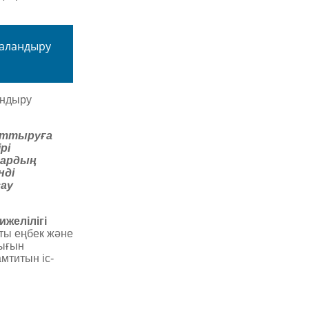
таландыру
андыру
рттыруға
рі
лардың
нді
сау
желілігі
ты еңбек және
лығын
мтитын іс-