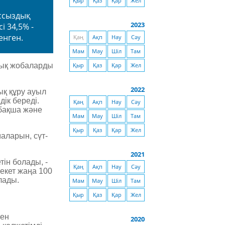
Қыр
Қаз
Қар
Жел
ыссыздық
2023
і 34,5% -
енген.
Қаң
Ақп
Нау
Сәу
Мам
Мау
Шіл
Там
дық жобаларды
Қыр
Қаз
Қар
Жел
2022
ық құру ауыл
ік береді.
Қаң
Ақп
Нау
Сәу
бақша және
Мам
Мау
Шіл
Там
Қыр
Қаз
Қар
Жел
аларын, сүт-
2021
тін болады, -
Қаң
Ақп
Нау
Сәу
екет жаңа 100
лады.
Мам
Мау
Шіл
Там
Қыр
Қаз
Қар
Жел
нен
2020