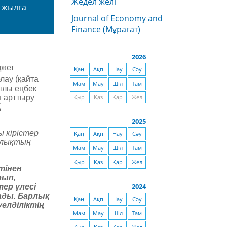
Жедел желі
 жылға
Journal of Economy and
Finance (Мұрағат)
2026
жет
Қаң
Ақп
Нау
Сәу
лау (қайта
Мам
Мау
Шіл
Там
қылы еңбек
н арттыру
Қыр
Қаз
Қар
Жел
Қ
2025
 кірістер
Қаң
Ақп
Нау
Сәу
халықтың
Мам
Мау
Шіл
Там
Қыр
Қаз
Қар
Жел
тінен
рып,
2024
ер үлесі
ады. Барлық
Қаң
Ақп
Нау
Сәу
елділіктің
Мам
Мау
Шіл
Там