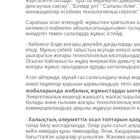
жүргізілетін болады: "Қуатты өңірлер-ел дамуыны
денсаулық сақтау", "Білімді ұлт" "Сапалы білім
инновациялар есебінен технологиялық серпіліс"
Сарапшы атап өткендей, жұмыспен қамтылған хал
нәтижесіз еңбекпен айналысатындығымен түсінді
өнімділігі төмен салаларда жұмыс істейді.
- Көбінесе бізде жоғары деңгейлі дағдыларды қ
етеді. Мұның себебі табыстың өсуінде елеулі әле
шығаратын жоғары технологиялық кәсіпорындард
Осыған байланысты өңдеу өнеркәсібін дамыту жән
жоғары ­жұмыс орындарын құруды ынталандыра
Атап айтқанда, мұнай-газ саласындағы жаңа өнд
инвестициялар қорынан қаржыландыру тетігі ар
жобаларында жобалық жұмыстарды ынта
Энергетикалық кешенді жаңғырту жалғастырыла
болады және ғылыми жоғары технологиялық жо
коммерцияландыру арқылы өңдеуші өнеркәсіп 
Халықтың әлеуметтік осал топтарын қол
-
топқа бөлу жоспарлануда. Олар үшін сатып алу
кейін көмірдің құны төмендейді. Яғни, бағдарл
бағытталған шаралар ұсынылған. Жанама шаралар