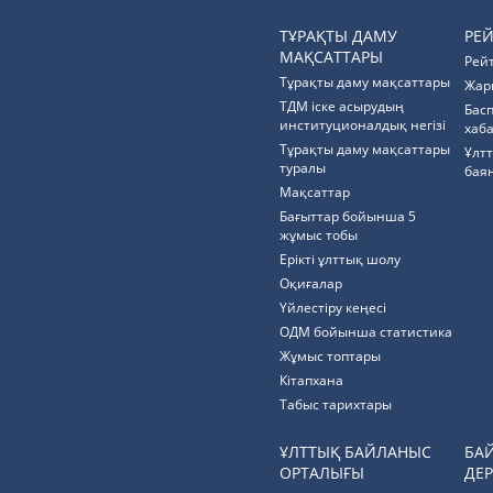
ТҰРАҚТЫ ДАМУ
РЕ
МАҚСАТТАРЫ
Рей
Тұрақты даму мақсаттары
Жар
ТДМ іске асырудың
Бас
институционалдық негізі
хаб
Тұрақты даму мақсаттары
Ұлт
туралы
бая
Мақсаттар
Бағыттар бойынша 5
жұмыс тобы
Ерікті ұлттық шолу
Оқиғалар
Үйлестіру кеңесі
ОДМ бойынша статистика
Жұмыс топтары
Кітапхана
Табыс тарихтары
ҰЛТТЫҚ БАЙЛАНЫС
БА
ОРТАЛЫҒЫ
ДЕР