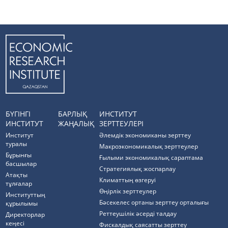
БҮГІНГІ
БАРЛЫҚ
ИНСТИТУТ
ИНСТИТУТ
ЖАҢАЛЫҚ
ЗЕРТТЕУЛЕРІ
Институт
Әлемдік экономиканы зерттеу
туралы
Макроэкономикалық зерттеулер
Бұрынғы
Ғылыми экономикалық сараптама
басшылар
Стратегиялық жоспарлау
Атақты
Климаттың өзгеруі
тұлғалар
Өңірлік зерттеулер
Институттың
Бәсекелес ортаны зерттеу орталығы
құрылымы
Реттеушілік әсерді талдау
Директорлар
кеңесі
Фискалдық саясатты зерттеу