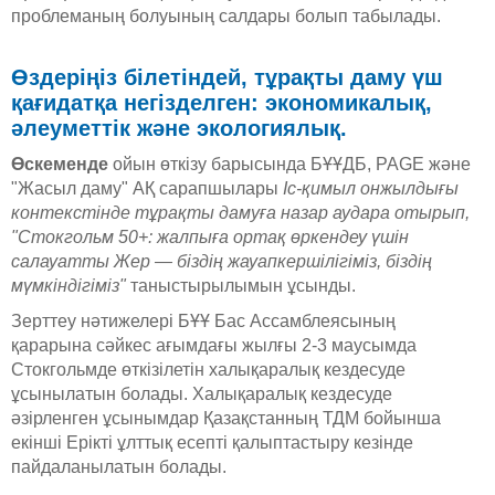
проблеманың болуының салдары болып табылады.
Өздеріңіз білетіндей, тұрақты даму үш
қағидатқа негізделген: экономикалық,
әлеуметтік және экологиялық.
Өскеменде
ойын өткізу барысында БҰҰДБ, PAGE және
"Жасыл даму" АҚ сарапшылары
Іс-қимыл онжылдығы
контекстінде тұрақты дамуға назар аудара отырып,
"Стокгольм 50+: жалпыға ортақ өркендеу үшін
салауатты Жер — біздің жауапкершілігіміз, біздің
мүмкіндігіміз"
таныстырылымын ұсынды.
Зерттеу нәтижелері БҰҰ Бас Ассамблеясының
қарарына сәйкес ағымдағы жылғы 2-3 маусымда
Стокгольмде өткізілетін халықаралық кездесуде
ұсынылатын болады. Халықаралық кездесуде
әзірленген ұсынымдар Қазақстанның ТДМ бойынша
екінші Ерікті ұлттық есепті қалыптастыру кезінде
пайдаланылатын болады.