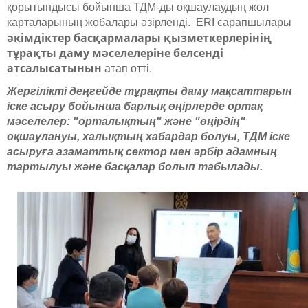
қорытындысы бойынша ТДМ-ды оқшаулаудың жол
карталарының жобалары әзірленді. ERI сарапшылары
әкімдіктер басқармалары қызметкерлерінің
тұрақты даму мәселелеріне белсенді
атсалысатынын
атап өтті.
Жергілікті деңгейде тұрақты даму мақсаттарын
іске асыру бойынша барлық өңірлерде ортақ
мәселелер: "орталықтың" және "өңірдің"
оқшаулануы, халықтың хабардар болуы, ТДМ іске
асыруға азаматтық сектор мен әрбір адамның
тартылуы және басқалар болып табылады.