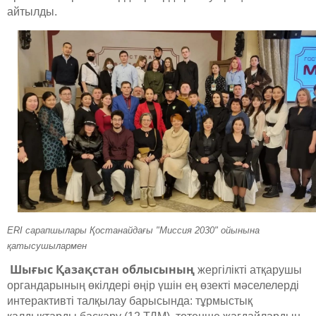
айтылды.
ERI сарапшылары Қостанайдағы "Миссия 2030" ойынына
қатысушылармен
Шығыс Қазақстан облысының
жергілікті атқарушы
органдарының өкілдері өңір үшін ең өзекті мәселелерді
интерактивті талқылау барысында: тұрмыстық