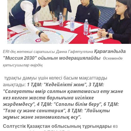
Қарағандыда
ERI-дің жетекші сарапшысы Данна Гафятуллина
"Миссия 2030" ойынын модерациялайды
Өскеменде
қатысушылар өңірдің
тұрақты дамуы үшін келесі басым мақсаттарды
1 ТДМ: "Кедейлікті жою", 3 ТДМ:
анықтады:
"Салауатты өмір салтын қамтамасыз ету және
кез келген жаста барлығына игілікке
жәрдемдесу", 4 ТДМ: "Сапалы білім беру", 6 ТДМ:
"Таза су және санитария", 8 ТДМ: "Лайықты
жұмыс және экономикалық өсу".
Солтүстік Қазақстан облысының тұрғындары
өз