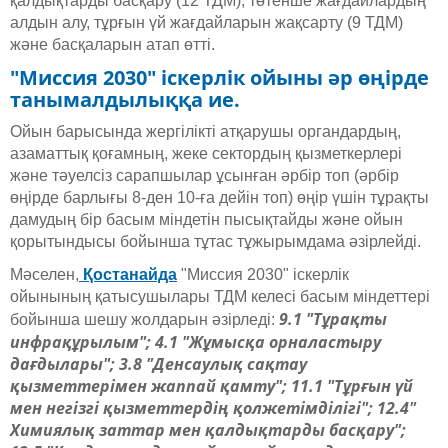
қалдықтарды басқару (12 ТДМ), төтенше жағдайлардың
алдын алу, тұрғын үй жағдайларын жақсарту (9 ТДМ)
және басқаларын атап өтті.
"Миссия 2030" іскерлік ойыны әр өңірде
танымалдылыққа ие.
Ойын барысында жергілікті атқарушы органдардың,
азаматтық қоғамның, жеке сектордың қызметкерлері
және тәуелсіз сарапшылар ұсынған әрбір топ (әрбір
өңірде барлығы 8-ден 10-ға дейін топ) өңір үшін тұрақты
дамудың бір басым міндетін пысықтайды және ойын
қорытындысы бойынша тұтас тұжырымдама әзірлейді.
Мәселен,
Қостанайда
"Миссия 2030" іскерлік
ойынының қатысушылары ТДМ келесі басым міндеттері
9.1 "Тұрақты
бойынша шешу жолдарын әзірледі:
инфрақұрылым"; 4.1 "Жұмысқа орналастыру
дағдылары"; 3.8 "Денсаулық сақтау
қызметтерімен жаппай қамту"; 11.1 "Тұрғын үй
мен негізгі қызметтердің қолжетімділігі"; 12.4"
Химиялық заттар мен қалдықтарды басқару";