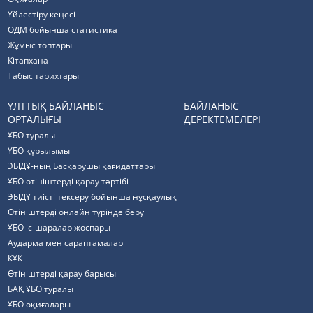
Үйлестіру кеңесі
ОДМ бойынша статистика
Жұмыс топтары
Кітапхана
Табыс тарихтары
ҰЛТТЫҚ БАЙЛАНЫС
БАЙЛАНЫС
ОРТАЛЫҒЫ
ДЕРЕКТЕМЕЛЕРІ
ҰБО туралы
ҰБО құрылымы
ЭЫДҰ-ның Басқарушы қағидаттары
ҰБО өтініштерді қарау тәртібі
ЭЫДҰ тиісті тексеру бойынша нұсқаулық
Өтініштерді онлайн түрінде беру
ҰБО іс-шаралар жоспары
Аударма мен сараптамалар
КҰК
Өтініштерді қарау барысы
БАҚ ҰБО туралы
ҰБО оқиғалары