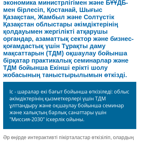
экономика министрлігімен және БҰҰДБ-
мен бірлесіп, Қостанай, Шығыс
Қазақстан, Жамбыл және Солтүстік
Қазақстан облыстары әкімдіктерінің
қолдауымен жергілікті атқарушы
органдар, азаматтық сектор және бизнес-
қоғамдастық үшін Тұрақты даму
мақсаттарын (ТДМ) оқшаулау бойынша
бірқатар практикалық семинарлар және
ТДМ бойынша Екінші ерікті шолу
жобасының таныстырылымын өткізді.
Іс - шаралар екі бағыт бойынша өткізіледі: облыс
әкімдіктерінің қызметкерлері үшін ТДМ
ұлттандыру және оқшаулау бойынша семинар
және халықтың барлық санаттары үшін
"Миссия-2030" іскерлік ойыны.
Әр өңірде интерактивті пікірталастар өткізіліп, олардың