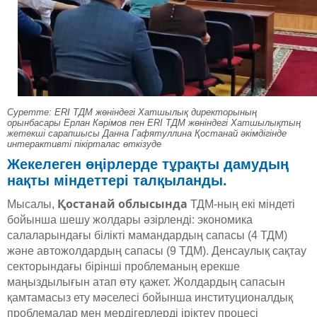
Суретте: ERI ТДМ жөніндегі Хатшылық директорының
орынбасары Ерлан Кәрімов пен ERI ТДМ жөніндегі Хатшылықтың
жетекші сарапшысы Данна Гафятуллина Қостанай әкімдігінде
интерактивті пікірталас өткізуде
Жекелеген өңірлерде тұрақты дамудың
нақты міндеттері талқыланды.
Қостанай облысында
Мысалы,
ТДМ-ның екі міндеті
бойынша шешу жолдары әзірленді: экономика
салаларындағы білікті мамандардың сапасы (4 ТДМ)
және автожолдардың сапасы (9 ТДМ). Денсаулық сақтау
секторындағы бірінші проблеманың ерекше
маңыздылығын атап өту қажет. Жолдардың сапасын
қамтамасыз ету мәселесі бойынша институционалдық
проблемалар мен мердігерлерді іріктеу процесі