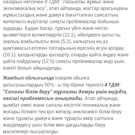
назарын негізінен
8 ТДМ: "Лайықты жұмыс және
экономикалық өсу"
, атап айтқанда, жастар арасындағы
жұмыссыздық және дамуға бағытталған саясаттың
жеткіліксіз жүргізілуі сияқты проблемалар бойынша
аударды. Бұдан басқа, тұрғын үйге және негізгі
қызметтерге қолжетімділік (11.1), әйелдерге қатысты
зорлық-зомбылықты жою (5.2), халықтың ең аз
қамтамасыз етілген топтарының кірісінің өсуін қолдау
(10.1), қалдықтарды қысқарту, оларды қайта өңдеу және
қайта пайдалану (12.5) сияқты проблемалар өңір үшін
өзекті болып айқындалды.
Жамбыл облысында
іскерлік ойынға
4 ТДМ:
қатысушылардың 50% - ы бір-біріне тәуелсіз
"Сапалы білім беру" тұрақты дамуы үшін өңірдің
негізгі проблемасын анықтады.
Атап айтқанда,
қымбат емес және сапалы кәсіптік-техникалық және
жоғары білімге тең қол жеткізу, инклюзивті білім беру
және тұрақты дамуға және тұрақты өмір салтына
жәрдемдесу үшін білім мен дағдыларды беру
мәселелері пысықталды.