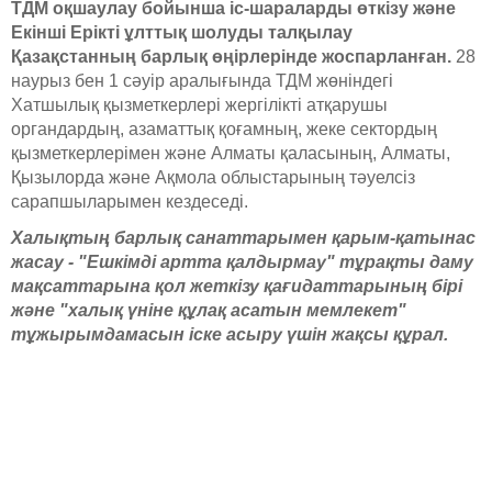
ТДМ оқшаулау бойынша іс-шараларды өткізу және
Екінші Ерікті ұлттық шолуды талқылау
Қазақстанның барлық өңірлерінде жоспарланған.
28
наурыз бен 1 сәуір аралығында ТДМ жөніндегі
Хатшылық қызметкерлері жергілікті атқарушы
органдардың, азаматтық қоғамның, жеке сектордың
қызметкерлерімен және Алматы қаласының, Алматы,
Қызылорда және Ақмола облыстарының тәуелсіз
сарапшыларымен кездеседі.
Халықтың барлық санаттарымен қарым-қатынас
жасау - "Ешкімді артта қалдырмау" тұрақты даму
мақсаттарына қол жеткізу қағидаттарының бірі
және "халық үніне құлақ асатын мемлекет"
тұжырымдамасын іске асыру үшін жақсы құрал.