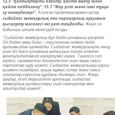
12.5 "Қалдықтарды азайту, қайта өңдеу және
қайта пайдалану", 15.1 "Жер үсті және ішкі тұщы
су экожүйелері".
Аталған проблемалармен қатар
сыбайлас жемқорлық пен парақорлық ауқымын
қысқарту мәселесі екі рет таңдалды.
Және ол
бойынша шешім келесідей болды:
"Сыбайлас жемқорлық-бұл біздің қоғамның қасіреті.
Ол бізден өмір бойы – туылғаннан өлімге дейін
артымыздан қалмайды. Сыбайлас жемқорлықты жеңу
үшін біз бүкіл қоғамның қатысуын талап ететін
менталитетімізді өзгертуіміз керек. Тәуелсіз сот
жүйесі, саламатты бәсекелестік үшін жаңа саяси
партиялар құру қажет. Сыбайлас жемқорлыққа қарсы
қызмет тиімдірек, ашық жұмыс істеуі және саяси
элиталар күресінің құрбаны болмауы тиіс. Жаңа
заңдар, есеп берушілікті арттыру, сыбайлас
жемқорлық қылмыстары үшін санкциялар мен
айыппұлдар қажет".