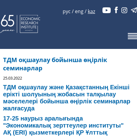
рус
/
eng
/
kaz
ТДМ оқшаулау бойынша өңірлік
семинарлар
25.03.2022
ТДМ оқшаулау және Қазақстанның Екінші
ерікті шолуының жобасын талқылау
мәселелері бойынша өңірлік семинарлар
жалғасуда
17-25 наурыз аралығында
"Экономикалық зерттеулер институты"
АҚ (ERI) қызметкерлері ҚР Ұлттық