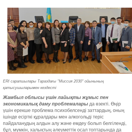
ERI сарапшылары Тараздағы "Миссия 2030" ойынының
қатысушыларымен кездесті
Жамбыл облысы үшін лайықты жұмыс пен
экономикалық даму проблемалары
да өзекті. Өңір
үшін ерекше проблема психобелсенді заттардың, оның
ішінде есірткі құралдары мен алкогольді теріс
пайдаланудың алдын алу және емдеу болып белгіленді,
бұл, мүмкін, халықтың әлеуметтік осал топтарында да