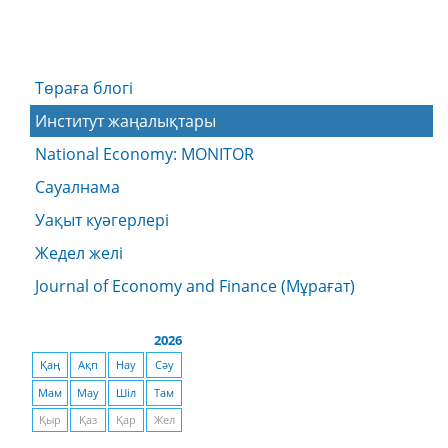
Төраға блогі
Институт жаңалықтары
National Economy: MONITOR
Сауалнама
Уақыт куәгерлері
Жедел желі
Journal of Economy and Finance (Мұрағат)
2026
Қаң
Ақп
Нау
Сәу
Мам
Мау
Шіл
Там
Қыр
Қаз
Қар
Жел