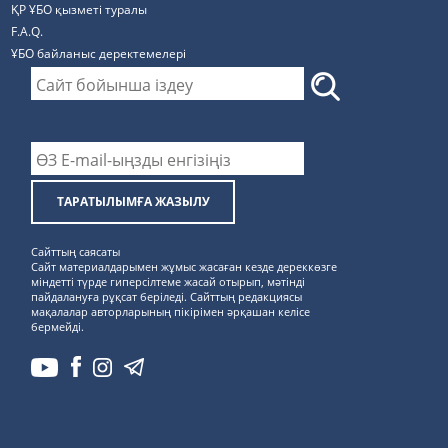
ҚР ҰБО қызметі туралы
F.A.Q.
ҰБО байланыс деректемелерi
ТАРАТЫЛЫМҒА ЖАЗЫЛУ
Сайттың саясаты
Сайт материалдарымен жұмыс жасаған кезде дереккөзге
міндетті түрде гиперсілтеме жасай отырып, мәтінді
пайдалануға рұқсат беріледі. Сайттың редакциясы
мақалалар авторларының пікірімен әрқашан келісе
бермейді.