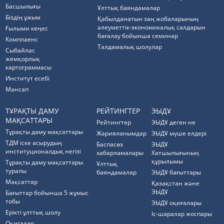
Басшылығы
Ұлттық баяндамалар
Біздің ұжым
Қабылданатын заң жобаларының
әлеуметтік-экономикалық салдарын
Ғылыми кеңес
бағалау бойынша семинар
Комплаенс
Талдамалық шолулар
Cыбайлас
жемқорлық
картограммасы
Институт есебі
Мансап
ТҰРАҚТЫ ДАМУ
РЕЙТИНГТЕР
ЭЫДҰ
МАҚСАТТАРЫ
Рейтингтер
ЭЫДҰ деген не
Тұрақты даму мақсаттары
Жарияланымдар
ЭЫДҰ мүше елдері
ТДМ іске асырудың
Баспасөз
ЭЫДҰ
институционалдық негізі
хабарламалары
Хатшылығының
құрылымы
Тұрақты даму мақсаттары
Ұлттық
туралы
баяндамалар
ЭЫДҰ бағыттары
Мақсаттар
Қазақстан және
ЭЫДҰ
Бағыттар бойынша 5 жұмыс
тобы
ЭЫДҰ оқиғалары
Ерікті ұлттық шолу
Іс-шаралар жоспары
Оқиғалар