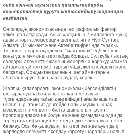
онда өзін-өзі жұмыспен қамтығандарды
кооперативтер құруға ынталандыру шаралары
көзделген.
Өңірлердің экономикасында географиялық фактор
үлкен рөл атқарады. Ауыл халқының 2 миллионға жуық
адамы төрт агломерация шегінде, яғни Нұр-Сұлтан,
Алматы, Шымкент және Ақтөбе төңірегінде тұрады.
Тиісінше, оларда күнделікті "маятниктік" еңбек көші-
қоны үшін мүмкіндіктер пайда болады. Бұл құбылыстың
салдары-әлеуметтік және инженерлік инфрақұрылымға
айтарлықтай жүктеме, тұрғын үйдің жетіспеушілігі және
басқалар. Сондықтан қаланың шет аймақтарын
абаттандыруға баса назар аудару керек.
Жалпы, қалалардағы экономикалық белсенділіктің
шоғырлануына байланысты қала мен ауыл
тұрғындарының табыс деңгейіндегі айырмашылық
белгілі бір "табиғи" деңгейде болуы мүмкін, бірақ
мемлекеттің міндеті – бұл алшақтықтың қауіпті
пропорцияларға ие болуына және қоғамдағы одан да
терең стратификация мен теңсіздікке айналуына жол
бермеу. Осы бақылаудың тетіктері ретінде ауылдық
жерлерде әлеуметтік қолдау көрсету шаралары болып