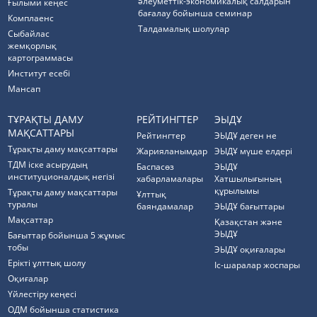
әлеуметтік-экономикалық салдарын
Ғылыми кеңес
бағалау бойынша семинар
Комплаенс
Талдамалық шолулар
Cыбайлас
жемқорлық
картограммасы
Институт есебі
Мансап
ТҰРАҚТЫ ДАМУ
РЕЙТИНГТЕР
ЭЫДҰ
МАҚСАТТАРЫ
Рейтингтер
ЭЫДҰ деген не
Тұрақты даму мақсаттары
Жарияланымдар
ЭЫДҰ мүше елдері
ТДМ іске асырудың
Баспасөз
ЭЫДҰ
институционалдық негізі
хабарламалары
Хатшылығының
құрылымы
Тұрақты даму мақсаттары
Ұлттық
туралы
баяндамалар
ЭЫДҰ бағыттары
Мақсаттар
Қазақстан және
ЭЫДҰ
Бағыттар бойынша 5 жұмыс
тобы
ЭЫДҰ оқиғалары
Ерікті ұлттық шолу
Іс-шаралар жоспары
Оқиғалар
Үйлестіру кеңесі
ОДМ бойынша статистика