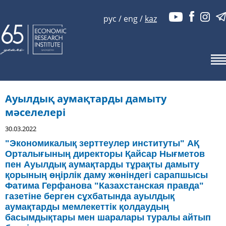
рус
/
eng
/
kaz
Ауылдық аумақтарды дамыту
мәселелері
30.03.2022
"Экономикалық зерттеулер институты" АҚ
Орталығының директоры Қайсар Нығметов
пен
Ауылдық аумақтарды тұрақты дамыту
қорының өңірлік даму жөніндегі сарапшысы
Фатима
Герфанова
"Казахстанская правда"
газетіне берген сұхбатында ауылдық
аумақтарды мемлекеттік қолдаудың
басымдықтары мен шаралары туралы айтып