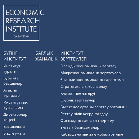
БҮГІНГІ
БАРЛЫҚ
ИНСТИТУТ
ИНСТИТУТ
ЖАҢАЛЫҚ
ЗЕРТТЕУЛЕРІ
Институт
Әлемдік экономиканы зерттеу
туралы
Макроэкономикалық зерттеулер
Бұрынғы
Ғылыми экономикалық сараптама
басшылар
Стратегиялық жоспарлау
Атақты
Климаттың өзгеруі
тұлғалар
Өңірлік зерттеулер
Институттың
Бәсекелес ортаны зерттеу орталығы
құрылымы
Реттеушілік әсерді талдау
Директорлар
кеңесі
Фискалдық саясатты зерттеу
Басшылығы
Ұлттық баяндамалар
Біздің ұжым
Қабылданатын заң жобаларының