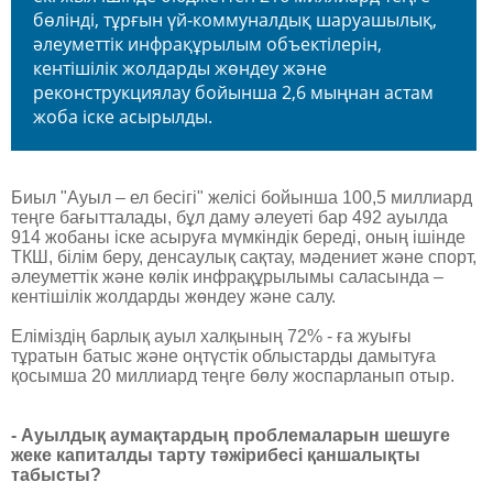
бөлінді, тұрғын үй-коммуналдық шаруашылық,
әлеуметтік инфрақұрылым объектілерін,
кентішілік жолдарды жөндеу және
реконструкциялау бойынша 2,6 мыңнан астам
жоба іске асырылды.
Биыл "Ауыл – ел бесігі" желісі бойынша 100,5 миллиард
теңге бағытталады, бұл даму әлеуеті бар 492 ауылда
914 жобаны іске асыруға мүмкіндік береді, оның ішінде
ТКШ, білім беру, денсаулық сақтау, мәдениет және спорт,
әлеуметтік және көлік инфрақұрылымы саласында –
кентішілік жолдарды жөндеу және салу.
Еліміздің барлық ауыл халқының 72% - ға жуығы
тұратын батыс және оңтүстік облыстарды дамытуға
қосымша 20 миллиард теңге бөлу жоспарланып отыр.
- Ауылдық аумақтардың проблемаларын шешуге
жеке капиталды тарту тәжірибесі қаншалықты
табысты?