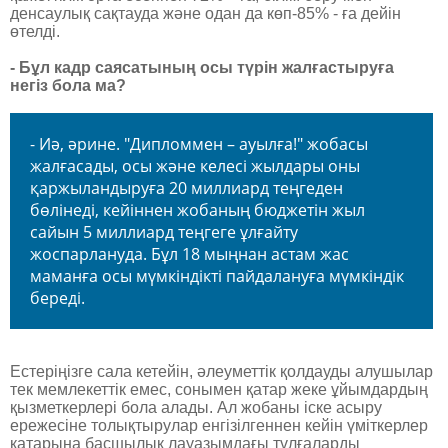
денсаулық сақтауда және одан да көп-85% - ға дейін
өтелді.
- Бұл кадр саясатының осы түрін жалғастыруға
негіз бола ма?
- Иә, әрине. "Дипломмен – ауылға!" жобасы
жалғасады, осы және келесі жылдары оны
қаржыландыруға 20 миллиард теңгеден
бөлінеді, кейіннен жобаның бюджетін жыл
сайын 5 миллиард теңгеге ұлғайту
жоспарлануда. Бұл 18 мыңнан астам жас
маманға осы мүмкіндікті пайдалануға мүмкіндік
береді.
Естеріңізге сала кетейін, әлеуметтік қолдауды алушылар
тек мемлекеттік емес, сонымен қатар жеке ұйымдардың
қызметкерлері бола алады. Ал жобаны іске асыру
ережесіне толықтырулар енгізілгеннен кейін үміткерлер
қатарына басшылық лауазымдағы тұлғаларды