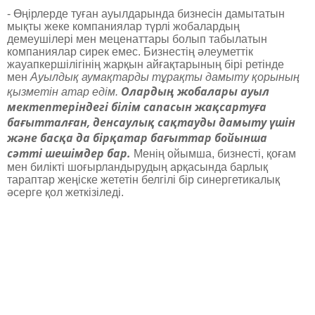
- Өңірлерде туған ауылдарында бизнесін дамытатын
мықты жеке компаниялар түрлі жобалардың
демеушілері мен меценаттары болып табылатын
компаниялар сирек емес. Бизнестің әлеуметтік
жауапкершілігінің жарқын айғақтарының бірі ретінде
мен
Ауылдық аумақтарды тұрақты дамыту қорының
Олардың жобалары ауыл
қызметін атар едім.
мектептеріндегі білім сапасын жақсартуға
бағытталған, денсаулық сақтауды дамыту үшін
және басқа да бірқатар бағыттар бойынша
сәтті шешімдер бар.
Менің ойымша, бизнесті, қоғам
мен билікті шоғырландырудың арқасында барлық
тараптар жеңіске жететін белгілі бір синергетикалық
әсерге қол жеткізіледі.