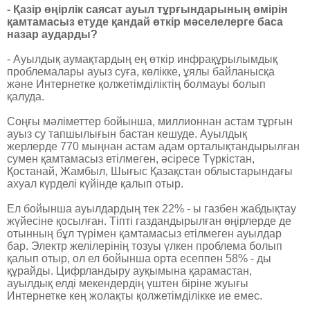
- Қазір өңірлік саясат ауыл тұрғындарының өмірін
қамтамасыз етуде қандай өткір мәселелерге баса
назар аударды?
- Ауылдық аумақтардың ең өткір инфрақұрылымдық
проблемалары ауыз суға, көлікке, ұялы байланысқа
және Интернетке қолжетімділіктің болмауы болып
қалуда.
Соңғы мәліметтер бойынша, миллионнан астам тұрғын
ауыз су тапшылығын бастан кешуде. Ауылдық
жерлерде 770 мыңнан астам адам орталықтандырылған
сумен қамтамасыз етілмеген, әсіресе ­Түркістан,
Қостанай, Жамбыл, Шығыс Қазақстан облыстарындағы
ахуал күрделі күйінде қалып отыр.
Ел бойынша ауылдардың тек 22% - ы газбен жабдықтау
жүйесіне қосылған. Тіпті газдандырылған өңірлерде де
отынның бұл түрімен қамтамасыз етілмеген ауылдар
бар. Электр желілерінің тозуы үлкен проблема болып
қалып отыр, ол ел бойынша орта есеппен 58% - ды
құрайды. Цифрландыру ауқымына қарамастан,
ауылдық елді мекендердің үштен біріне жуығы
Интернетке кең жолақты қолжетімділікке ие емес.