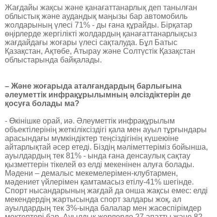
Жағдайы жақсы және қанағаттанарлық деп танылған
облыстық және аудандық маңызы бар автомобиль
жолдарының үлесі 71% - ды ғана құрайды. Бірқатар
өңірлерде жергілікті жолдардың қанағаттанарлықсыз
жағдайдағы жоғары үлесі сақталуда. Бұл Батыс
Қазақстан, Ақтөбе, Атырау және Солтүстік Қазақстан
облыстарында байқалады.
– Және жоғарыда аталғандардың барлығына
әлеуметтік инфрақұрылымның әлсіздіктерін де
қосуға болады ма?
- Өкінішке орай, иә. Әлеуметтік инфрақұрылым
объектілерінің жеткіліксіздігі қала мен ауыл тұрғындары
арасындағы мүмкіндіктер теңсіздігінің күшеюіне
айтарлықтай әсер етеді. Біздің мәліметтеріміз бойынша,
ауылдардың тек 81% - ында ғана денсаулық сақтау
қызметтерін тікелей өз елді мекенінен алуға болады.
Мәдени – демалыс мекемелерімен-клубтармен,
мәдениет үйлерімен қамтамасыз етілу-41% шегінде.
Спорт нысандарының жағдай да онша жақсы емес: елді
мекендердің жартысында спорт залдары жоқ, ал
ауылдардың тек 3%-ында балалар мен жасөспірімдер
мектептері бар. Ауылдық жерлерде 27 апатты және 82