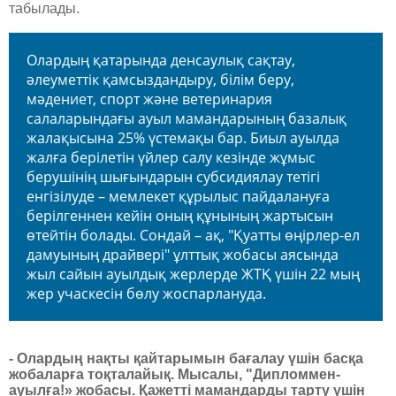
табылады.
Олардың қатарында денсаулық сақтау,
әлеуметтік қамсыздандыру, білім беру,
мәдениет, спорт және ветеринария
салаларындағы ауыл мамандарының базалық
жалақысына 25% үстемақы бар. Биыл ­ауылда
жалға берілетін үйлер салу кезінде жұмыс
берушінің шығындарын субсидиялау тетігі
енгізілуде – мемлекет құрылыс пайдалануға
берілгеннен кейін оның құнының жартысын
өтейтін болады. Сондай – ақ, "Қуатты өңірлер-ел
дамуының драйвері" ұлттық жобасы аясында
жыл сайын ауылдық жерлерде ЖТҚ үшін 22 мың
жер учаскесін бөлу жоспарлануда.
- Олардың нақты қайтарымын бағалау үшін басқа
жобаларға тоқталайық. Мысалы, "Дипломмен-
ауылға!» жобасы. Қажетті мамандарды тарту үшін