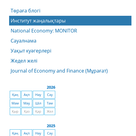
Төраға блогі
Институт жаңалықтары
National Economy: MONITOR
Сауалнама
Уақыт куәгерлері
Жедел желі
Journal of Economy and Finance (Мұрағат)
2026
Қаң
Ақп
Нау
Сәу
Мам
Мау
Шіл
Там
Қыр
Қаз
Қар
Жел
2025
Қаң
Ақп
Нау
Сәу