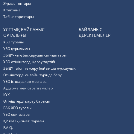
Жұмыс топтары
Кітапхана
Табыс тарихтары
ҰЛТТЫҚ БАЙЛАНЫС
БАЙЛАНЫС
ОРТАЛЫҒЫ
ДЕРЕКТЕМЕЛЕРІ
ҰБО туралы
ҰБО құрылымы
ЭЫДҰ-ның Басқарушы қағидаттары
ҰБО өтініштерді қарау тәртібі
ЭЫДҰ тиісті тексеру бойынша нұсқаулық
Өтініштерді онлайн түрінде беру
ҰБО іс-шаралар жоспары
Аударма мен сараптамалар
КҰК
Өтініштерді қарау барысы
БАҚ ҰБО туралы
ҰБО оқиғалары
ҚР ҰБО қызметі туралы
F.A.Q.