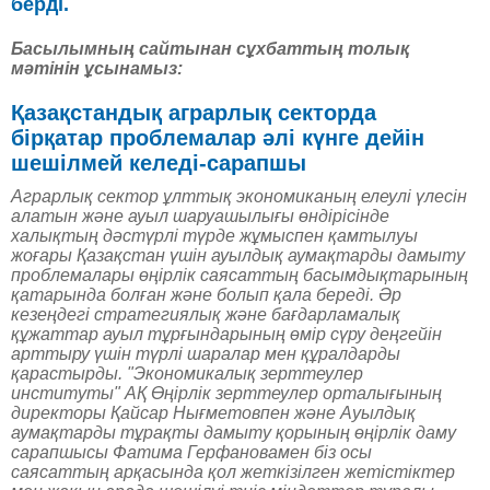
берді.
Басылымның сайтынан сұхбаттың толық
мәтінін ұсынамыз:
Қазақстандық аграрлық секторда
бірқатар проблемалар әлі күнге дейін
шешілмей келеді-сарапшы
Аграрлық сектор ұлттық экономиканың елеулі үлесін
алатын және ауыл шаруашылығы өндірісінде
халықтың дәстүрлі түрде жұмыспен қамтылуы
жоғары Қазақстан үшін ауылдық аумақтарды дамыту
проблемалары өңірлік саясаттың басымдықтарының
қатарында болған және болып қала береді. Әр
кезеңдегі стратегиялық және бағдарламалық
құжаттар ауыл тұрғындарының өмір сүру деңгейін
арттыру үшін түрлі шаралар мен құралдарды
қарастырды. "Экономикалық зерттеулер
институты" АҚ Өңірлік зерттеулер орталығының
директоры Қайсар Нығметовпен және Ауылдық
аумақтарды тұрақты дамыту қорының өңірлік даму
сарапшысы Фатима Герфановамен біз осы
саясаттың арқасында қол жеткізілген жетістіктер