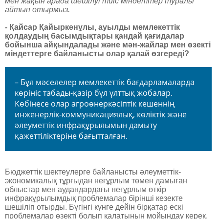
мен жақын арада шешілуі тиіс міндеттер туралы
айтып отырмыз.
- Қайсар Қайыркенұлы, ауылды мемлекеттік
қолдаудың басымдықтары қандай қағидалар
бойынша айқындалады және мән-жайлар мен өзекті
міндеттерге байланысты олар қалай өзгереді?
– Бұл мәселелер мемлекеттік бағдарламаларда
көрініс табады-қазір бұл ұлттық жобалар.
Көбінесе олар агроөнеркәсіптік кешеннің
инженерлік-коммуникациялық, көліктік және
әлеуметтік инфрақұрылымын дамыту
қажеттіліктеріне бағытталған.
Бюджеттік шектеулерге байланысты әлеуметтік-
экономикалық тұрғыдан неғұрлым төмен дамыған
облыстар мен аудандардағы неғұрлым өткір
инфрақұрылымдық проблемалар бірінші кезекте
шешіліп отырды. Бүгінгі күнге дейін бірқатар ескі
проблемалар өзекті болып қалатынын мойындау керек.