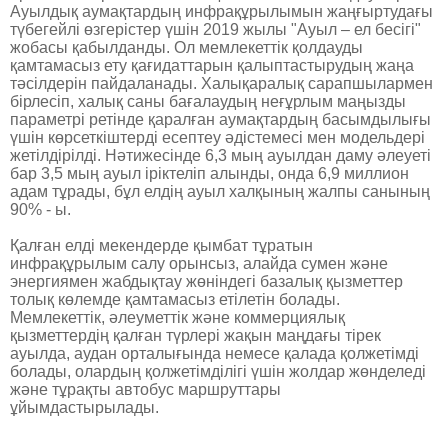
Ауылдық аумақтардың инфрақұрылымын жаңғыртудағы
түбегейлі өзгерістер үшін 2019 жылы "Ауыл – ел бесігі"
жобасы қабылданды. Ол мемлекеттік қолдауды
қамтамасыз ету қағидаттарын қалыптастырудың жаңа
тәсілдерін пайдаланады. Халықаралық сарапшылармен
бірлесіп, халық саны бағалаудың неғұрлым маңызды
параметрі ретінде қаралған аумақтардың басымдылығы
үшін көрсеткіштерді есептеу әдістемесі мен модельдері
жетілдірілді. Нәтижесінде 6,3 мың ­ауылдан даму әлеуеті
бар 3,5 мың ауыл іріктеліп алынды, онда 6,9 миллион
адам тұрады, бұл елдің ауыл халқының жалпы санының
90% - ы.
Қалған елді ­мекендерде қымбат тұратын
инфрақұрылым салу орынсыз, алайда сумен және
энергиямен жабдықтау жөніндегі базалық қызметтер
толық көлемде қамтамасыз етілетін болады.
Мемлекеттік, әлеуметтік және коммерциялық
қызметтердің қалған түрлері жақын маңдағы тірек
ауылда, ­аудан орталығында немесе қалада қолжетімді
болады, ­олардың қолжетімділігі үшін жолдар жөнделеді
және тұрақты автобус маршруттары
ұйымдастырылады.