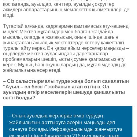
қоспағанда, ауылдар, кенттер, ауылдық округтер
әкімдері аппараттарының мемлекеттік қызметшілері де
кірді.
Тұтастай алғанда, кадрлармен қамтамасыз ету-кешенді
міндет. Мектеп мұғалімдерімен болған жағдайда,
мысалы, олардың жалақысын, оның ішінде шағын
жинақталған ауылдық мектептерде көтеру қажеттілігі
туралы айту керек. Ең қарапайым нәрселер маңызды –
өңірлерде ­мектеп ауласындағы дәретханалар
проблемаларын шешіп, ыстық сумен қамтамасыз ету
керек. Мұның бәрі оқушылардың да, мұғалімдердің де
жайлылығына әсер етеді.
– Сіз салыстырмалы түрде жаңа болып саналатын
"Ауыл – ел бесігі" жобасын атап өттіңіз. Ол
ауылдың өткір мәселелерін шешуде қаншалықты
сәтті болды?
- Оның ауылдық жерлерде өмір сүрудің
жайлылығын арттыруға әсерін маңызды деп
санауға болады. Инфрақұрылымды жаңғыртуға
екі жыл ішінде бюджеттен 216 миллиард теңге