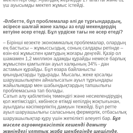
үш ауысымды мектеп жұмыс істейді.
-Әлбетте, бұл проблемалар әлі де тұрғындардың,
әсіресе шалғай және халқы аз елді мекендердің
кетуіне әсер етеді. Бұл үрдіске тағы не әсер етеді?
– Бірінші кезекте экономикалық проблемалар, олардың
ең бастысы – жұмыссыздық, соның салдары ретінде –
өзін-өзі жұмыспен қамтудың жоғары деңгейі. Қазір ол
шамамен 1,2 миллион адамды құрайды немесе барлық
жұмыспен қамтылған ауыл халқының 34% - дан
астамын құрайды. Бұл өзара байланысты
қиындықтарды тудырады. Мысалы, жеке қосалқы
шаруашылықпен айналысатын ауыл тұрғындары
жайылымдар мен шабындықтардың тапшылығы
проблемасына тап болады.
Сатып алу қабілетінің төмендігі және несиелендірудің
қол жетімсіздігі, көбінесе өтімді кепілдің жоқтығынан,
ауылдағы кәсіпкерліктің дамуын тежейді. Бұл ретте
ауыл шаруашылығы саласының фермерлік, отбасылық
Бұл
шаруашылықтар құру үшін жеткілікті әлеуеті бар.
мәселе агроөнеркәсіптік кешенді дамыту
жөніндегі ұлттық жоба шеңберінде шешілуде,