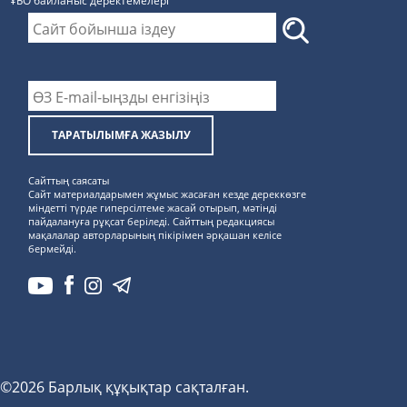
ҰБО байланыс деректемелерi
ТАРАТЫЛЫМҒА ЖАЗЫЛУ
Сайттың саясаты
Сайт материалдарымен жұмыс жасаған кезде дереккөзге
міндетті түрде гиперсілтеме жасай отырып, мәтінді
пайдалануға рұқсат беріледі. Сайттың редакциясы
мақалалар авторларының пікірімен әрқашан келісе
бермейді.
©2026 Барлық құқықтар сақталған.