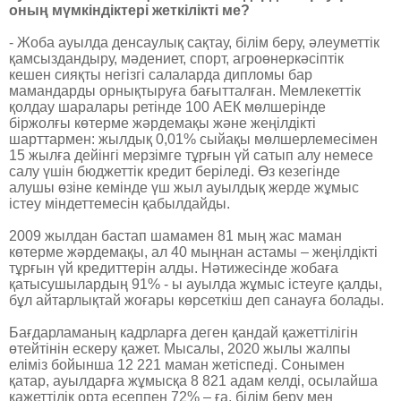
оның мүмкіндіктері жеткілікті ме?
- Жоба ауылда денсаулық сақтау, білім беру, әлеуметтік
қамсыздандыру, мәдениет, спорт, агроөнеркәсіптік
кешен сияқты негізгі салаларда дипломы бар
мамандарды орнықтыруға бағытталған. Мемлекеттік
қолдау шаралары ретінде 100 АЕК мөлшерінде
біржолғы көтерме жәрдемақы және жеңілдікті
шарттармен: ­жылдық 0,01% сыйақы мөлшерлемесімен
15 жылға дейінгі мерзімге тұрғын үй сатып алу немесе
салу үшін бюджеттік кредит беріледі. Өз кезегінде
алушы өзіне кемінде үш жыл ауылдық жерде жұмыс
істеу міндеттемесін қабылдайды.
2009 жылдан бастап шамамен 81 мың жас маман
көтерме жәрдемақы, ал 40 мыңнан астамы – жеңілдікті
тұрғын үй кредиттерін алды. Нәтижесінде жобаға
қатысушылардың 91% - ы ауылда жұмыс істеуге қалды,
бұл айтарлықтай жоғары көрсеткіш деп санауға болады.
Бағдарламаның кадрларға деген қандай қажеттілігін
өтейтінін ескеру қажет. Мысалы, 2020 жылы жалпы
еліміз бойынша ­12 221 маман ­жетіспеді. Сонымен
қатар, ауылдарға жұмысқа 8 821 адам келді, осылайша
қажеттілік орта есеппен 72% – ға, білім беру мен