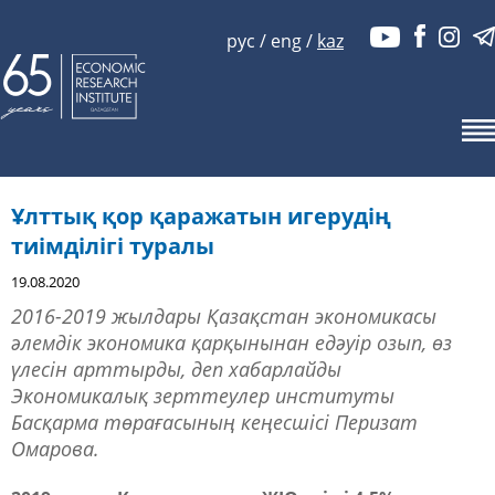
рус
/
eng
/
kaz
Ұлттық қор қаражатын игерудің
тиімділігі туралы
19.08.2020
2016-2019 жылдары Қазақстан экономикасы
әлемдік экономика қарқынынан едәуір озып, өз
үлесін арттырды, деп хабарлайды
Экономикалық зерттеулер институты
Басқарма төрағасының кеңесшісі Перизат
Омарова.