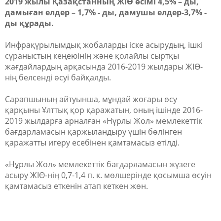
2019 жылы Қазақстанның ЖІӨ өсімі 4,5% – ды,
дамыған елдер – 1,7% - ды, дамушы елдер-3,7% -
ды құрады.
Инфрақұрылымдық жобаларды іске асырудың, ішкі
сұраныстың кеңеюінің және қолайлы сыртқы
жағдайлардың арқасында 2016-2019 жылдары ЖІӨ-
нің белсенді өсуі байқалды.
Сарапшының айтуынша, мұндай жоғары өсу
қарқыны Ұлттық қор қаражатын, оның ішінде 2016-
2019 жылдарға арналған «Нұрлы Жол» мемлекеттік
бағдарламасын қаржыландыру үшін бөлінген
қаражатты игеру есебінен қамтамасыз етілді.
«Нұрлы Жол» мемлекеттік бағдарламасын жүзеге
асыру ЖІӨ-нің 0,7-1,4 п. к. мөлшерінде қосымша өсуін
қамтамасыз еткенін атап кеткен жөн.