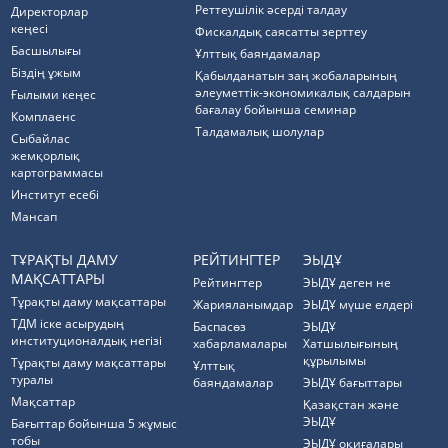
Реттеушілік әсерді талдау
Директорлар
кеңесі
Фискалдық саясатты зерттеу
Басшылығы
Ұлттық баяндамалар
Біздің ұжым
Қабылданатын заң жобаларының
әлеуметтік-экономикалық салдарын
Ғылыми кеңес
бағалау бойынша семинар
Комплаенс
Талдамалық шолулар
Cыбайлас
жемқорлық
картограммасы
Институт есебі
Мансап
ТҰРАҚТЫ ДАМУ
РЕЙТИНГТЕР
ЭЫДҰ
МАҚСАТТАРЫ
Рейтингтер
ЭЫДҰ деген не
Тұрақты даму мақсаттары
Жарияланымдар
ЭЫДҰ мүше елдері
ТДМ іске асырудың
Баспасөз
ЭЫДҰ
институционалдық негізі
хабарламалары
Хатшылығының
құрылымы
Тұрақты даму мақсаттары
Ұлттық
туралы
баяндамалар
ЭЫДҰ бағыттары
Мақсаттар
Қазақстан және
ЭЫДҰ
Бағыттар бойынша 5 жұмыс
тобы
ЭЫДҰ оқиғалары