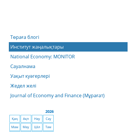
Төраға блогі
Институт жаңалықтары
National Economy: MONITOR
Сауалнама
Уақыт куәгерлері
Жедел желі
Journal of Economy and Finance (Мұрағат)
2026
Қаң
Ақп
Нау
Сәу
Мам
Мау
Шіл
Там