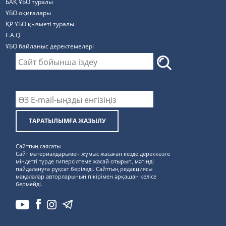
БАҚ ҰБО туралы
ҰБО оқиғалары
ҚР ҰБО қызметі туралы
F.A.Q.
ҰБО байланыс деректемелерi
ТАРАТЫЛЫМҒА ЖАЗЫЛУ
Сайттың саясаты
Сайт материалдарымен жұмыс жасаған кезде дереккөзге
міндетті түрде гиперсілтеме жасай отырып, мәтінді
пайдалануға рұқсат беріледі. Сайттың редакциясы
мақалалар авторларының пікірімен әрқашан келісе
бермейді.