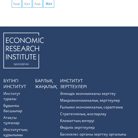
Қыр
Қаз
Қар
Жел
БҮГІНГІ
БАРЛЫҚ
ИНСТИТУТ
ИНСТИТУТ
ЖАҢАЛЫҚ
ЗЕРТТЕУЛЕРІ
Институт
Әлемдік экономиканы зерттеу
туралы
Макроэкономикалық зерттеулер
Бұрынғы
Ғылыми экономикалық сараптама
басшылар
Стратегиялық жоспарлау
Атақты
Климаттың өзгеруі
тұлғалар
Өңірлік зерттеулер
Институттың
Бәсекелес ортаны зерттеу орталығы
құрылымы