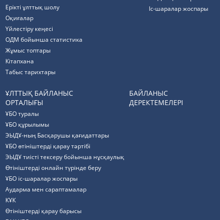
Ерікті ұлттық шолу
Іс-шаралар жоспары
Оқиғалар
Үйлестіру кеңесі
ОДМ бойынша статистика
Жұмыс топтары
Кітапхана
Табыс тарихтары
ҰЛТТЫҚ БАЙЛАНЫС
БАЙЛАНЫС
ОРТАЛЫҒЫ
ДЕРЕКТЕМЕЛЕРІ
ҰБО туралы
ҰБО құрылымы
ЭЫДҰ-ның Басқарушы қағидаттары
ҰБО өтініштерді қарау тәртібі
ЭЫДҰ тиісті тексеру бойынша нұсқаулық
Өтініштерді онлайн түрінде беру
ҰБО іс-шаралар жоспары
Аударма мен сараптамалар
КҰК
Өтініштерді қарау барысы