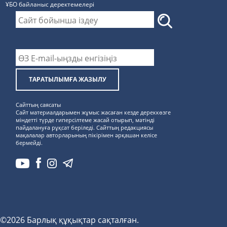
ҰБО байланыс деректемелерi
ТАРАТЫЛЫМҒА ЖАЗЫЛУ
Сайттың саясаты
Сайт материалдарымен жұмыс жасаған кезде дереккөзге
міндетті түрде гиперсілтеме жасай отырып, мәтінді
пайдалануға рұқсат беріледі. Сайттың редакциясы
мақалалар авторларының пікірімен әрқашан келісе
бермейді.
©2026 Барлық құқықтар сақталған.