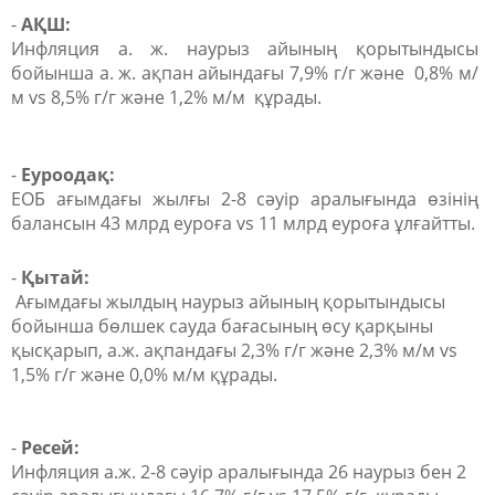
-
АҚШ:
Инфляция а. ж. наурыз айының қорытындысы
бойынша а. ж. ақпан айындағы 7,9% г/г және 0,8% м/
м vs 8,5% г/г және 1,2% м/м құрады.
-
Еуроодақ:
ЕОБ ағымдағы жылғы 2-8 сәуір аралығында өзінің
балансын 43 млрд еуроға vs 11 млрд еуроға ұлғайтты.
-
Қытай:
Ағымдағы жылдың наурыз айының қорытындысы
бойынша бөлшек сауда бағасының өсу қарқыны
қысқарып, а.ж. ақпандағы 2,3% г/г және 2,3% м/м vs
1,5% г/г және 0,0% м/м құрады.
-
Ресей:
Инфляция а.ж. 2-8 сәуір аралығында 26 наурыз бен 2