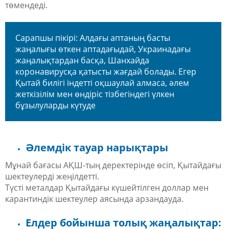
төмендеді.
Сарапшы пікірі: Алдағы аптаның басты
жаңалығы өткен аптадағыдай, Украинадағы
жаңалықтардан басқа, Шанхайда
коронавирусқа қатысты жағдай болады. Егер
Қытай билігі індетті оқшаулай алмаса, әлем
жеткізілім мен өндіріс тізбегіндегі үлкен
бұзылуларды күтуде
Әлемдік тауар нарықтары
Мұнай бағасы АҚШ-тың деректерінде өсіп, Қытайдағы
шектеулерді жеңілдетті.
Түсті металдар Қытайдағы күшейтілген доллар мен
карантиндік шектеулер аясында арзандауда.
Елдер бойынша толық жаңалықтар: