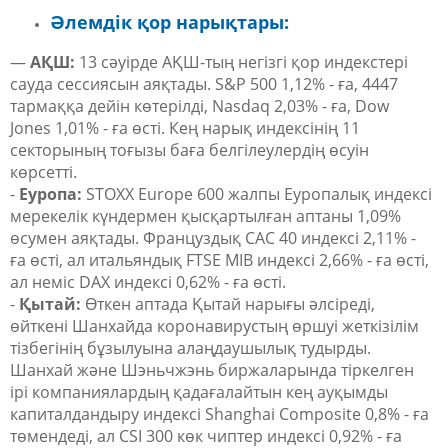
Әлемдік қор нарықтары:
—
АҚШ:
13 сәуірде АҚШ-тың негізгі қор индекстері
сауда сессиясын аяқтады. S&P 500 1,12% - ға, 4447
тармаққа дейін көтерілді, Nasdaq 2,03% - ға, Dow
Jones 1,01% - ға өсті. Кең нарық индексінің 11
секторының тоғызы баға белгілеулердің өсуін
көрсетті.
-
Еуропа:
STOXX Europe 600 жалпы Еуропалық индексі
мерекелік күндермен қысқартылған аптаны 1,09%
өсумен аяқтады. Француздық CAC 40 индексі 2,11% -
ға өсті, ал итальяндық FTSE MIB индексі 2,66% - ға өсті,
ал неміс DAX индексі 0,62% - ға өсті.
-
Қытай:
Өткен аптада Қытай нарығы әлсіреді,
өйткені Шанхайда коронавирустың өршуі жеткізілім
тізбегінің бұзылуына алаңдаушылық тудырды.
Шанхай және Шэньчжэнь биржаларында тіркелген
ірі компаниялардың қадағалайтын кең ауқымды
капиталдандыру индексі Shanghai Composite 0,8% - ға
төмендеді, ал CSI 300 көк чиптер индексі 0,92% - ға