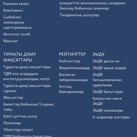
әлеуметтік-экономикалық салдарын
Ғылыми кеңес
бағалау бойынша семинар
Комплаенс
Талдамалық шолулар
Cыбайлас
жемқорлық
картограммасы
Институт есебі
Мансап
ТҰРАҚТЫ ДАМУ
РЕЙТИНГТЕР
ЭЫДҰ
МАҚСАТТАРЫ
Рейтингтер
ЭЫДҰ деген не
Тұрақты даму мақсаттары
Жарияланымдар
ЭЫДҰ мүше елдері
ТДМ іске асырудың
Баспасөз
ЭЫДҰ
институционалдық негізі
хабарламалары
Хатшылығының
құрылымы
Тұрақты даму мақсаттары
Ұлттық
туралы
баяндамалар
ЭЫДҰ бағыттары
Мақсаттар
Қазақстан және
ЭЫДҰ
Бағыттар бойынша 5 жұмыс
тобы
ЭЫДҰ оқиғалары
Ерікті ұлттық шолу
Іс-шаралар жоспары
Оқиғалар
Үйлестіру кеңесі
ОДМ бойынша статистика