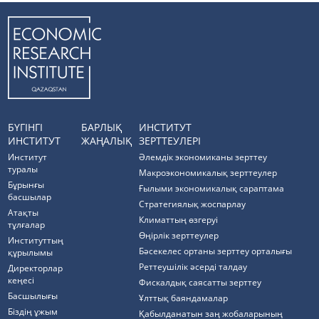
БҮГІНГІ
БАРЛЫҚ
ИНСТИТУТ
ИНСТИТУТ
ЖАҢАЛЫҚ
ЗЕРТТЕУЛЕРІ
Институт
Әлемдік экономиканы зерттеу
туралы
Макроэкономикалық зерттеулер
Бұрынғы
Ғылыми экономикалық сараптама
басшылар
Стратегиялық жоспарлау
Атақты
Климаттың өзгеруі
тұлғалар
Өңірлік зерттеулер
Институттың
Бәсекелес ортаны зерттеу орталығы
құрылымы
Реттеушілік әсерді талдау
Директорлар
кеңесі
Фискалдық саясатты зерттеу
Басшылығы
Ұлттық баяндамалар
Біздің ұжым
Қабылданатын заң жобаларының