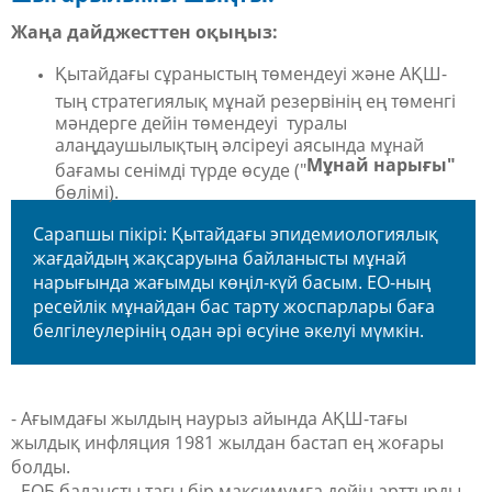
Жаңа дайджесттен оқыңыз:
Қытайдағы сұраныстың төмендеуі және АҚШ-
тың стратегиялық мұнай резервінің ең төменгі
мәндерге дейін төмендеуі туралы
алаңдаушылықтың әлсіреуі аясында мұнай
Мұнай нарығы"
бағамы сенімді түрде өсуде ("
бөлімі).
Сарапшы пікірі: Қытайдағы эпидемиологиялық
жағдайдың жақсаруына байланысты мұнай
нарығында жағымды көңіл-күй басым. ЕО-ның
ресейлік мұнайдан бас тарту жоспарлары баға
белгілеулерінің одан әрі өсуіне әкелуі мүмкін.
- Ағымдағы жылдың наурыз айында АҚШ-тағы
жылдық инфляция 1981 жылдан бастап ең жоғары
болды.
- ЕОБ балансты тағы бір максимумға дейін арттырды.