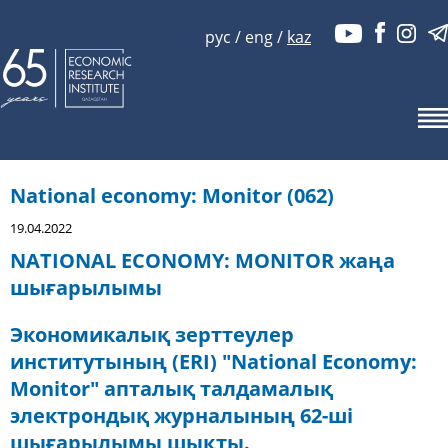
рус
/
eng
/
kaz
National economy: Monitor (062)
19.04.2022
NATIONAL ECONOMY: MONITOR жаңа
шығарылымы
Экономикалық зерттеулер
институтының (ERI) "National Economy:
Monitor" апталық талдамалық
электрондық журналының 62-ші
шығарылымы шықты.