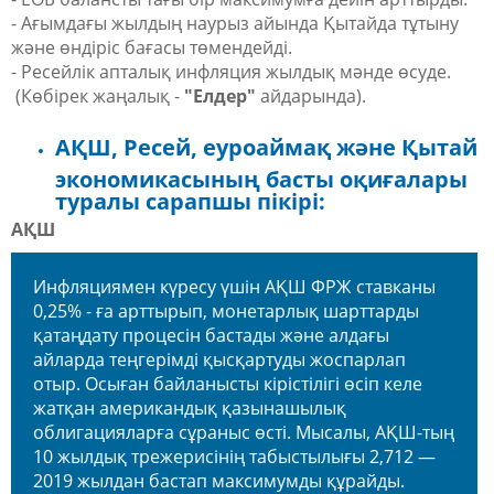
- Ағымдағы жылдың наурыз айында Қытайда тұтыну
және өндіріс бағасы төмендейді.
- Ресейлік апталық инфляция жылдық мәнде өсуде.
(Көбірек жаңалық -
"Елдер"
айдарында).
АҚШ, Ресей, еуроаймақ және Қытай
экономикасының басты оқиғалары
туралы сарапшы пікірі:
АҚШ
Инфляциямен күресу үшін АҚШ ФРЖ ставканы
0,25% - ға арттырып, монетарлық шарттарды
қатаңдату процесін бастады және алдағы
айларда теңгерімді қысқартуды жоспарлап
отыр. Осыған байланысты кірістілігі өсіп келе
жатқан американдық қазынашылық
облигацияларға сұраныс өсті. Мысалы, АҚШ-тың
10 жылдық трежерисінің табыстылығы 2,712 —
2019 жылдан бастап максимумды құрайды.