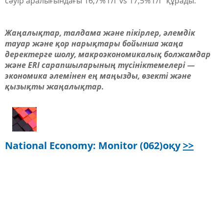
сәуір аралығындағы 16,7% г/г vs 17,5% г/г құрады.
Жаңалықтар, талдама және пікірлер, әлемдік
тауар және қор нарықтары бойынша жаңа
деректерге шолу, макроэкономикалық болжамдар
және ERI сарапшыларының түсініктемелері —
экономика әлемінен ең маңызды, өзекті және
қызықты жаңалықтар.
National Economy: Monitor (062)
оқу
>>