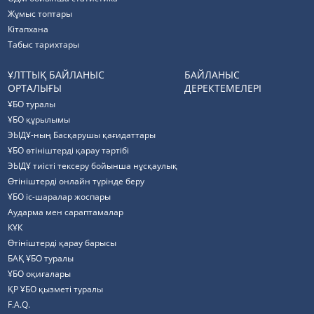
Жұмыс топтары
Кітапхана
Табыс тарихтары
ҰЛТТЫҚ БАЙЛАНЫС
БАЙЛАНЫС
ОРТАЛЫҒЫ
ДЕРЕКТЕМЕЛЕРІ
ҰБО туралы
ҰБО құрылымы
ЭЫДҰ-ның Басқарушы қағидаттары
ҰБО өтініштерді қарау тәртібі
ЭЫДҰ тиісті тексеру бойынша нұсқаулық
Өтініштерді онлайн түрінде беру
ҰБО іс-шаралар жоспары
Аударма мен сараптамалар
КҰК
Өтініштерді қарау барысы
БАҚ ҰБО туралы
ҰБО оқиғалары
ҚР ҰБО қызметі туралы
F.A.Q.