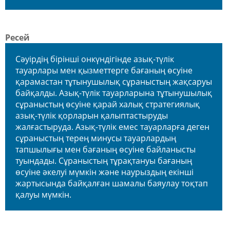
Ресей
Сәуірдің бірінші онкүндігінде азық-түлік
тауарлары мен қызметтерге бағаның өсуіне
қарамастан тұтынушылық сұраныстың жақсаруы
байқалды. Азық-түлік тауарларына тұтынушылық
сұраныстың өсуіне қарай халық стратегиялық
азық-түлік қорларын қалыптастыруды
жалғастыруда. Азық-түлік емес тауарларға деген
сұраныстың терең минусы тауарлардың
тапшылығы мен бағаның өсуіне байланысты
туындады. Сұраныстың тұрақтануы бағаның
өсуіне әкелуі мүмкін және наурыздың екінші
жартысында байқалған шамалы баяулау тоқтап
қалуы мүмкін.