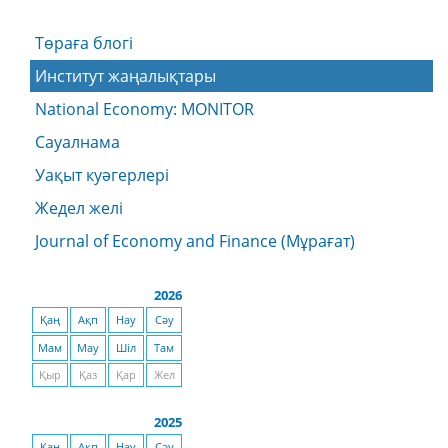
Төраға блогі
Институт жаңалықтары
National Economy: MONITOR
Сауалнама
Уақыт куәгерлері
Жедел желі
Journal of Economy and Finance (Мұрағат)
2026
Қаң
Ақп
Нау
Сәу
Мам
Мау
Шіл
Там
Қыр
Қаз
Қар
Жел
2025
Қаң
Ақп
Нау
Сәу