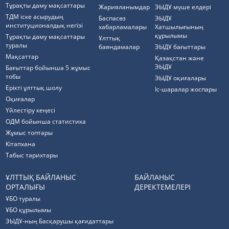
Тұрақты даму мақсаттары
Жарияланымдар
ЭЫДҰ мүше елдері
ТДМ іске асырудың
Баспасөз
ЭЫДҰ
институционалдық негізі
хабарламалары
Хатшылығының
құрылымы
Тұрақты даму мақсаттары
Ұлттық
туралы
баяндамалар
ЭЫДҰ бағыттары
Мақсаттар
Қазақстан және
ЭЫДҰ
Бағыттар бойынша 5 жұмыс
тобы
ЭЫДҰ оқиғалары
Ерікті ұлттық шолу
Іс-шаралар жоспары
Оқиғалар
Үйлестіру кеңесі
ОДМ бойынша статистика
Жұмыс топтары
Кітапхана
Табыс тарихтары
ҰЛТТЫҚ БАЙЛАНЫС
БАЙЛАНЫС
ОРТАЛЫҒЫ
ДЕРЕКТЕМЕЛЕРІ
ҰБО туралы
ҰБО құрылымы
ЭЫДҰ-ның Басқарушы қағидаттары