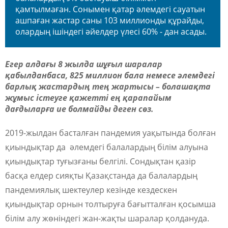
қамтылмаған. Сонымен қатар әлемдегі сауатын
ашпаған жастар саны 103 миллионды құрайды,
олардың ішіндегі әйелдер үлесі 60% - дан асады.
Егер алдағы 8 жылда шұғыл шаралар
қабылданбаса, 825 миллион бала немесе әлемдегі
барлық жастардың тең жартысы – болашақта
жұмыс істеуге қажетті ең қарапайым
дағдыларға ие болмайды деген сөз.
2019-жылдан басталған пандемия уақытында болған
қиындықтар да әлемдегі балалардың білім алуына
қиындықтар туғызғаны белгілі. Сондықтан қазір
басқа елдер сияқты Қазақстанда да балалардың
пандемиялық шектеулер кезінде кездескен
қиындықтар орнын толтыруға бағытталған қосымша
білім алу жөніндегі жан-жақты шаралар қолдануда.