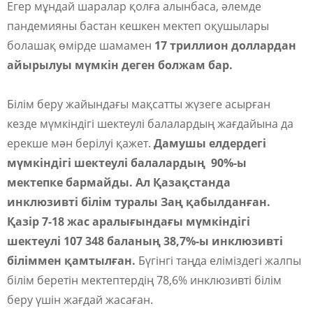
Егер мұндай шаралар қолға алынбаса, әлемде
пандемияны бастан кешкен мектеп оқушылары
болашақ өмірде шамамен
17 триллион доллардан
айырылуы мүмкін деген болжам бар.
Білім беру жайындағы мақсатты жүзеге асырған
кезде мүмкіндігі шектеулі балалардың жағдайына да
ерекше мән берілуі қажет.
Дамушы елдердегі
мүмкіндігі шектеулі балалардың 90%-ы
мектепке бармайды. Ал Қазақстанда
инклюзивті білім туралы Заң қабылданған.
Қазір 7-18 жас аралығындағы мүмкіндігі
шектеулі 107 348 баланың 38,7%-ы инклюзивті
біліммен қамтылған.
Бүгінгі таңда еліміздегі жалпы
білім беретін мектептердің 78,6% инклюзивті білім
беру үшін жағдай жасаған.