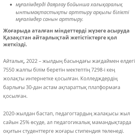
мұғалімдерді даярлау бойынша халықаралық
ынтымақтастықты арттыру арқылы білікті
мұғалімдер санын арттыру.
Жоғарыда
аталған міндеттерді
жүзеге
асыруда
Қазақстан
айтарлықтай
жетістіктерге қол
жеткізді.
Айталық, 2022 – жылдың басындағы жағдаймен елдегі
7550 жалпы білім беретін мектептің 7298-і кең
жолақты интернетке қосылған. Колледждердің
барлығы 30-дан астам ақпараттық платформаға
қосылған.
2020-жылдан бастап, педагогтардың жалақысы жыл
сайын 25% өсуде, ал педагогикалық мамандықтарда
оқитын студенттерге жоғары стипендия төленеді.