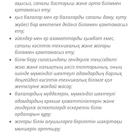
ақысыз, сапалы бастауыш және орта біліммен
қатамасыз ету;
қыз балалар мен ер балаларды сапалы даму, күту
жүйесі бар мектепке дейінгі біліммен қамтамасыз
ету;
әйелдер мен ер азаматтарды қымбат емес,
сапалы кәсіптік-техникалық және жоғары
біліммен қамтамасыз ету;
білім беру саласындағы гендерлік теңсіздікті
жою және халықтың әлсіз топтарының, оның
ішінде мүмкіндігі шектеулі адамдардың барлық
деңгейдегі кәсіптік-техникалық білімге қол
жеткізуіне жағдай жасау;
балалардың мүдделерін, мүмкіндігі шектеулі
адамдардың ерекше қажеттіліктерін және
гендерлік аспектілерді ескеретін білім
ордаларын құру;
жоғары білім алушыларға берілетін шәкіртақы
мөлшерін арттыру;