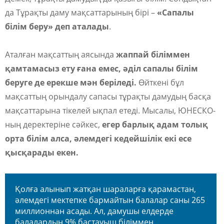
да Тұрақты даму мақсаттарының бірі –
«Сапалы
білім беру» деп аталады
.
Аталған мақсаттың аясында
жаппай біліммен
қамтамасыз ету ғана емес, әділ сапалы білім
беруге де ерекше мән беріледі.
Өйткені бұл
мақсаттың орындалу сапасы тұрақты дамудың басқа
мақсаттарына тікелей ықпал етеді. Мысалы, ЮНЕСКО-
ның деректеріне сәйкес,
егер барлық адам толық
орта білім алса, әлемдегі кедейшілік екі есе
қысқарады екен.
Қолға алынып жатқан шараларға қарамастан,
әлемдегі мектепке бармайтын балалар саны 265
миллионнан асады. Ал, дамушы елдерде
балалардың 9% бастауыш біліммен