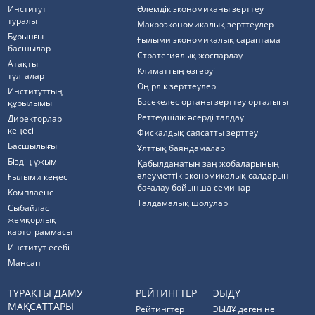
Институт
Әлемдік экономиканы зерттеу
туралы
Макроэкономикалық зерттеулер
Бұрынғы
Ғылыми экономикалық сараптама
басшылар
Стратегиялық жоспарлау
Атақты
Климаттың өзгеруі
тұлғалар
Өңірлік зерттеулер
Институттың
Бәсекелес ортаны зерттеу орталығы
құрылымы
Реттеушілік әсерді талдау
Директорлар
кеңесі
Фискалдық саясатты зерттеу
Басшылығы
Ұлттық баяндамалар
Біздің ұжым
Қабылданатын заң жобаларының
әлеуметтік-экономикалық салдарын
Ғылыми кеңес
бағалау бойынша семинар
Комплаенс
Талдамалық шолулар
Cыбайлас
жемқорлық
картограммасы
Институт есебі
Мансап
ТҰРАҚТЫ ДАМУ
РЕЙТИНГТЕР
ЭЫДҰ
МАҚСАТТАРЫ
Рейтингтер
ЭЫДҰ деген не