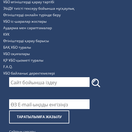
ҰБО өтініштерді қарау тәртібі
ЭЫДҰ тиісті тексеру бойынша нұсқаулық
Өтініштерді онлайн түрінде беру
ҰБО іс-шаралар жоспары
Аударма мен сараптамалар
КҰК
Өтініштерді қарау барысы
БАҚ ҰБО туралы
ҰБО оқиғалары
ҚР ҰБО қызметі туралы
F.A.Q.
ҰБО байланыс деректемелерi
ТАРАТЫЛЫМҒА ЖАЗЫЛУ
Сайттың саясаты