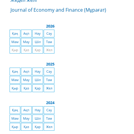
Жедел желі
Journal of Economy and Finance (Мұрағат)
2026
Қаң
Ақп
Нау
Сәу
Мам
Мау
Шіл
Там
Қыр
Қаз
Қар
Жел
2025
Қаң
Ақп
Нау
Сәу
Мам
Мау
Шіл
Там
Қыр
Қаз
Қар
Жел
2024
Қаң
Ақп
Нау
Сәу
Мам
Мау
Шіл
Там
Қыр
Қаз
Қар
Жел