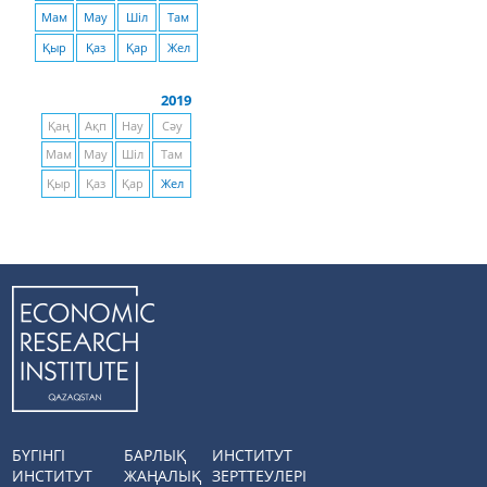
Мам
Мау
Шіл
Там
Қыр
Қаз
Қар
Жел
2019
Қаң
Ақп
Нау
Сәу
Мам
Мау
Шіл
Там
Қыр
Қаз
Қар
Жел
БҮГІНГІ
БАРЛЫҚ
ИНСТИТУТ
ИНСТИТУТ
ЖАҢАЛЫҚ
ЗЕРТТЕУЛЕРІ