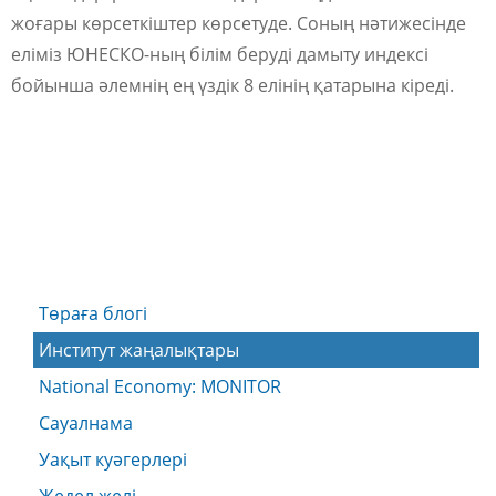
жоғары көрсеткіштер көрсетуде. Соның нәтижесінде
еліміз ЮНЕСКО-ның білім беруді дамыту индексі
бойынша әлемнің ең үздік 8 елінің қатарына кіреді.
Төраға блогі
Институт жаңалықтары
National Economy: MONITOR
Сауалнама
Уақыт куәгерлері