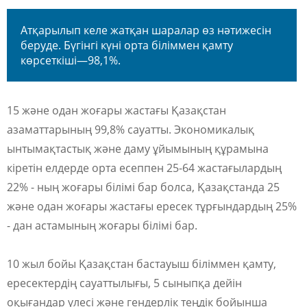
Атқарылып келе жатқан шаралар өз нәтижесін
беруде. Бүгінгі күні орта біліммен қамту
көрсеткіші—98,1%.
15 және одан жоғары жастағы Қазақстан
азаматтарының 99,8% сауатты. Экономикалық
ынтымақтастық және даму ұйымының құрамына
кіретін елдерде орта есеппен 25-64 жастағылардың
22% - ның жоғары білімі бар болса, Қазақстанда 25
және одан жоғары жастағы ересек тұрғындардың 25%
- дан астамының жоғары білімі бар.
10 жыл бойы Қазақстан бастауыш біліммен қамту,
ересектердің сауаттылығы, 5 сыныпқа дейін
оқығандар үлесі және гендерлік теңдік бойынша