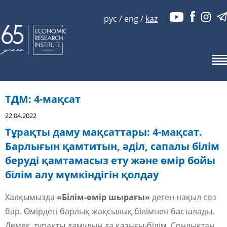
рус
/
eng
/
kaz
ТДМ: 4-мақсат
22.04.2022
Тұрақты даму мақсаттары:
4-мақсат.
Барлығын қамтитын, әділ, сапалы білім
беруді қамтамасыз ету және өмір бойы
білім алу мүмкіндігін қолдау
Халқымызда
«Білім-өмір шырағы»
деген нақыл сөз
бар. Өмірдегі барлық жақсылық білімнен басталады.
Демек, тұрақты дамудың да қазығы-білім. Сондықтан