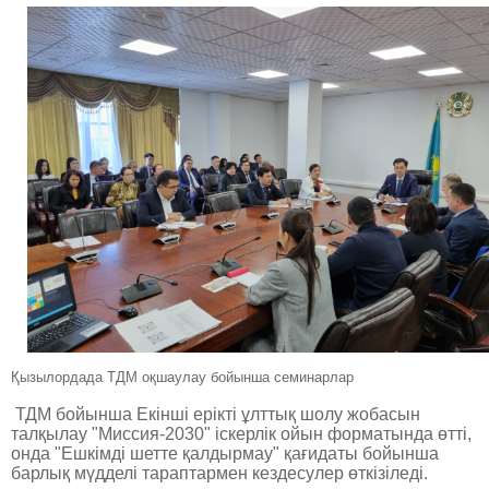
Қызылордада ТДМ оқшаулау бойынша семинарлар
ТДМ бойынша Екінші ерікті ұлттық шолу жобасын
талқылау "Миссия-2030" іскерлік ойын форматында өтті,
онда "Ешкімді шетте қалдырмау" қағидаты бойынша
барлық мүдделі тараптармен кездесулер өткізіледі.