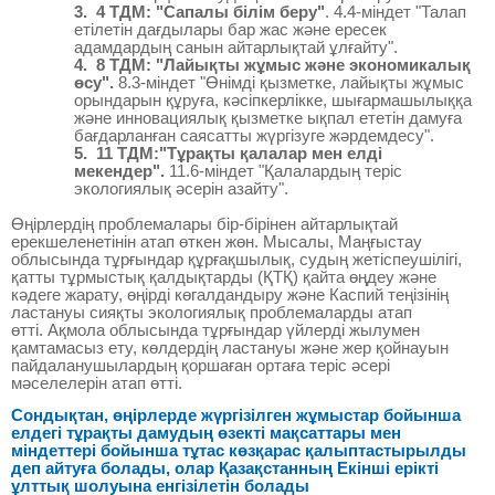
3. 4 ТДМ: "Сапалы білім беру"
. 4.4-міндет "Талап
етілетін дағдылары бар жас және ересек
адамдардың санын айтарлықтай ұлғайту".
4. 8 ТДМ: "Лайықты жұмыс және экономикалық
өсу".
8.3-міндет "Өнімді қызметке, лайықты жұмыс
орындарын құруға, кәсіпкерлікке, шығармашылыққа
және инновациялық қызметке ықпал ететін дамуға
бағдарланған саясатты жүргізуге жәрдемдесу".
5. 11 ТДМ:"Тұрақты қалалар мен елді
мекендер".
11.6-міндет "Қалалардың теріс
экологиялық әсерін азайту".
Өңірлердің проблемалары бір-бірінен айтарлықтай
ерекшеленетінін атап өткен жөн. Мысалы, Маңғыстау
облысында тұрғындар құрғақшылық, судың жетіспеушілігі,
қатты тұрмыстық қалдықтарды (ҚТҚ) қайта өңдеу және
кәдеге жарату, өңірді көгалдандыру және Каспий теңізінің
ластануы сияқты экологиялық проблемаларды атап
өтті. Ақмола облысында тұрғындар үйлерді жылумен
қамтамасыз ету, көлдердің ластануы және жер қойнауын
пайдаланушылардың қоршаған ортаға теріс әсері
мәселелерін атап өтті.
Сондықтан, өңірлерде жүргізілген жұмыстар бойынша
елдегі тұрақты дамудың өзекті мақсаттары мен
міндеттері бойынша тұтас көзқарас қалыптастырылды
деп айтуға болады, олар Қазақстанның Екінші ерікті
ұлттық шолуына енгізілетін болады