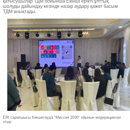
қатысушылар ТДМ бойынша Екінші ерікті ұлттық
шолуды дайындау кезінде назар аудару қажет басым
ТДМ анықтады.
ERI сарапшысы Көкшетауда "Миссия 2030" ойынын модерациялап
отыр