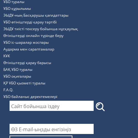
ҰБО туралы
ҰБО құрылымы
ЭЫДҰ-ның Басқарушы қағидаттары
ҰБО өтініштерді қарау тәртібі
ЭЫДҰ тиісті тексеру бойынша нұсқаулық
Өтініштерді онлайн түрінде беру
ҰБО іс-шаралар жоспары
Аударма мен сараптамалар
КҰК
Өтініштерді қарау барысы
БАҚ ҰБО туралы
ҰБО оқиғалары
ҚР ҰБО қызметі туралы
F.A.Q.
ҰБО байланыс деректемелерi