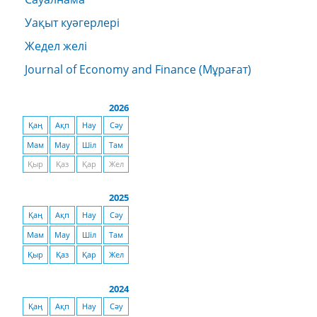
Уақыт куәгерлері
Жедел желі
Journal of Economy and Finance (Мұрағат)
2026
Қаң
Ақп
Нау
Сәу
Мам
Мау
Шіл
Там
Қыр
Қаз
Қар
Жел
2025
Қаң
Ақп
Нау
Сәу
Мам
Мау
Шіл
Там
Қыр
Қаз
Қар
Жел
2024
Қаң
Ақп
Нау
Сәу