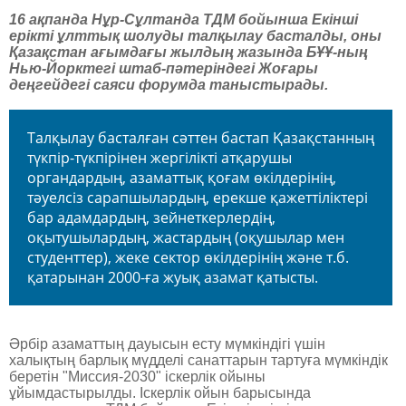
16 ақпанда Нұр-Сұлтанда ТДМ бойынша Екінші
ерікті ұлттық шолуды талқылау басталды, оны
Қазақстан ағымдағы жылдың жазында БҰҰ-ның
Нью-Йорктегі штаб-пәтеріндегі Жоғары
деңгейдегі саяси форумда таныстырады.
Талқылау басталған сәттен бастап Қазақстанның
түкпір-түкпірінен жергілікті атқарушы
органдардың, азаматтық қоғам өкілдерінің,
тәуелсіз сарапшылардың, ерекше қажеттіліктері
бар адамдардың, зейнеткерлердің,
оқытушылардың, жастардың (оқушылар мен
студенттер), жеке сектор өкілдерінің және т.б.
қатарынан 2000-ға жуық азамат қатысты.
Әрбір азаматтың дауысын есту мүмкіндігі үшін
халықтың барлық мүдделі санаттарын тартуға мүмкіндік
беретін "Миссия-2030" іскерлік ойыны
ұйымдастырылды. Іскерлік ойын барысында