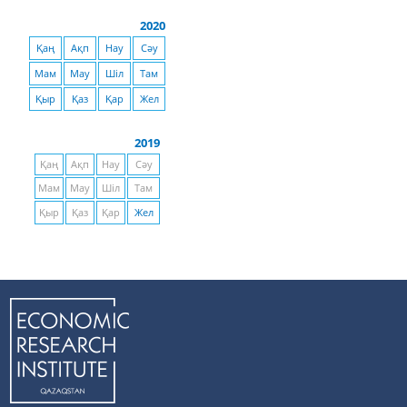
2020
Қаң
Ақп
Нау
Сәу
Мам
Мау
Шіл
Там
Қыр
Қаз
Қар
Жел
2019
Қаң
Ақп
Нау
Сәу
Мам
Мау
Шіл
Там
Қыр
Қаз
Қар
Жел