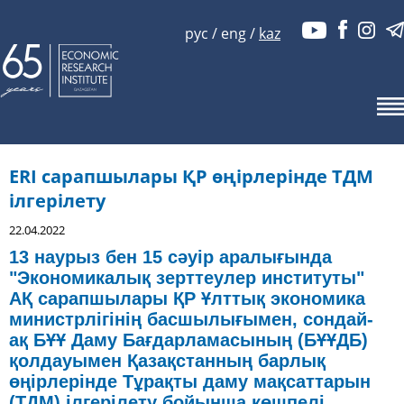
рус
/
eng
/
kaz
ERI сарапшылары ҚР өңірлерінде ТДМ
ілгерілету
22.04.2022
13 наурыз бен 15 сәуір аралығында
"Экономикалық зерттеулер институты"
АҚ сарапшылары ҚР Ұлттық экономика
министрлігінің басшылығымен, сондай-
ақ БҰҰ Даму Бағдарламасының (БҰҰДБ)
қолдауымен Қазақстанның барлық
өңірлерінде Тұрақты даму мақсаттарын
(ТДМ) ілгерілету бойынша көшпелі