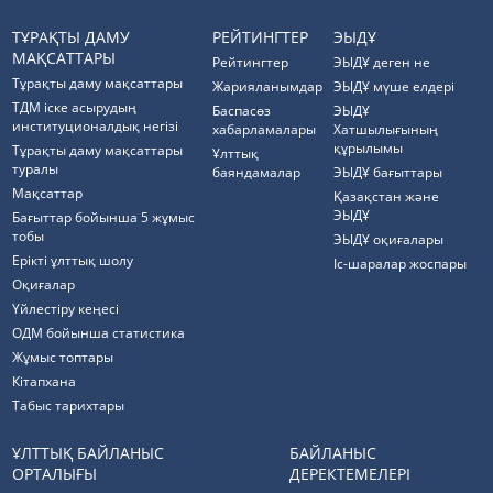
ТҰРАҚТЫ ДАМУ
РЕЙТИНГТЕР
ЭЫДҰ
МАҚСАТТАРЫ
Рейтингтер
ЭЫДҰ деген не
Тұрақты даму мақсаттары
Жарияланымдар
ЭЫДҰ мүше елдері
ТДМ іске асырудың
Баспасөз
ЭЫДҰ
институционалдық негізі
хабарламалары
Хатшылығының
құрылымы
Тұрақты даму мақсаттары
Ұлттық
туралы
баяндамалар
ЭЫДҰ бағыттары
Мақсаттар
Қазақстан және
ЭЫДҰ
Бағыттар бойынша 5 жұмыс
тобы
ЭЫДҰ оқиғалары
Ерікті ұлттық шолу
Іс-шаралар жоспары
Оқиғалар
Үйлестіру кеңесі
ОДМ бойынша статистика
Жұмыс топтары
Кітапхана
Табыс тарихтары
ҰЛТТЫҚ БАЙЛАНЫС
БАЙЛАНЫС
ОРТАЛЫҒЫ
ДЕРЕКТЕМЕЛЕРІ