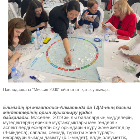
Павлодардағы "Миссия 2030" ойынының қатысушылары
Еліміздің ірі мегаполисі-Алматыда да ТДМ-ның басым
міндеттерінің орын ауыстыру үрдісі
байқалады.
Мәселен, 2019 жылы балалардың мүдделерін,
мүгедектердің ерекше мұқтаждықтары мен гендерлік
аспектілерді ескеретін оқу орындарын құру және жетілдіру
(4-міндет.а); сапалы, сенімді, тұрақты және тұрақты
инфрақұрылымды дамыту (9.1-міндет); елдің әлеуметтік,