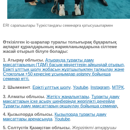
ERI сарапшылары Түркістандағы семинарға қатысушылармен
Өткізілген іс-шаралар туралы толығырақ бұқаралық
ақпарат құралдарының жарияланымдарына сілтеме
жасай отырып білуге болады:
1. Атырау облысы.
Атырауда тұрақты даму
мақсаттарының (ТДМ) басым міндеттерін айқындай отырып,
Ерікті ұлттық шолу жобасын жұртшылықпен талқылау және
Стокгольм +50 кеңесіне ұсынымдар әзірлеу бойынша
семинар өтті.
Шымкент
2
.
.
Ерікті ұлттық шолу
.
Youtube
.
Instagram
.
МТРК
.
3. Алматы облысы.
Жетісу жаңалықтары
.
Тұрақты даму
мақсаттарын іске асыру шеңберінде жергілікті деңгейде
Тұрақты даму мақсаттарын оқшаулау бойынша семина
р
.
4. Қызылорда облысы.
Кызылорда тұрақты даму
мақсаттары аренасында
.
Youtube
.
5. Солтүстік Қазақстан облысы.
Жергілікті атқарушы