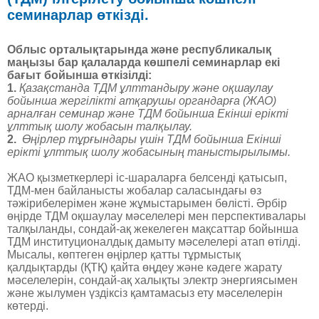
семинарлар өткізді.
Облыс орталықтарында және республикалық
маңызы бар қалаларда көшпелі семинарлар екі
бағыт бойынша өткізілді:
1.
Қазақстанда ТДМ ұлттандыру және оқшаулау
бойынша жергілікті атқарушы органдарға (ЖАО)
арналған семинар және ТДМ бойынша Екінші ерікті
ұлттық шолу жобасын талқылау.
2.
Өңірлер тұрғындары үшін ТДМ бойынша Екінші
ерікті ұлттық шолу жобасының таныстырылымы.
ЖАО қызметкерлері іс-шараларға белсенді қатысып,
ТДМ-мен байланысты жобалар саласындағы өз
тәжірибелерімен және жұмыстарымен бөлісті. Әрбір
өңірде ТДМ оқшаулау мәселелері мен перспективалары
талқыланды, сондай-ақ жекелеген мақсаттар бойынша
ТДМ институционалдық дамыту мәселелері атап өтілді.
Мысалы, көптеген өңірлер қатты тұрмыстық
қалдықтарды (ҚТҚ) қайта өңдеу және кәдеге жарату
мәселелерін, сондай-ақ халықты электр энергиясымен
және жылумен үздіксіз қамтамасыз ету мәселелерін
көтерді.