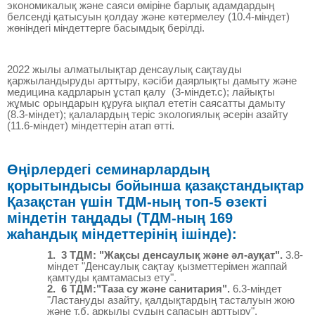
экономикалық және саяси өміріне барлық адамдардың
белсенді қатысуын қолдау және көтермелеу (10.4-міндет)
жөніндегі міндеттерге басымдық берілді.
2022 жылы алматылықтар денсаулық сақтауды
қаржыландыруды арттыру, кәсіби даярлықты дамыту және
медицина кадрларын ұстап қалу (3-міндет.с); лайықты
жұмыс орындарын құруға ықпал ететін саясатты дамыту
(8.3-міндет); қалалардың теріс экологиялық әсерін азайту
(11.6-міндет) міндеттерін атап өтті.
Өңірлердегі семинарлардың
қорытындысы бойынша қазақстандықтар
Қазақстан үшін ТДМ-ның топ-5 өзекті
міндетін таңдады (ТДМ-ның 169
жаһандық міндеттерінің ішінде):
1. 3 ТДМ: "Жақсы денсаулық және әл-ауқат".
3.8-
міндет "Денсаулық сақтау қызметтерімен жаппай
қамтуды қамтамасыз ету".
2. 6 ТДМ:"Таза су және санитария".
6.3-міндет
"Ластануды азайту, қалдықтардың тасталуын жою
және т.б. арқылы судың сапасын арттыру".