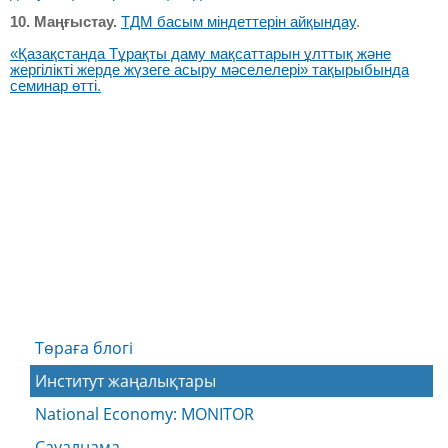
10. Маңғыстау.
ТДМ басым міндеттерін айқындау
.
«Қазақстанда Тұрақты даму мақсаттарын ұлттық және
жергілікті жерде жүзеге асыру мәселелері» тақырыбында
семинар өтті
.
Төраға блогі
Институт жаңалықтары
National Economy: MONITOR
Сауалнама