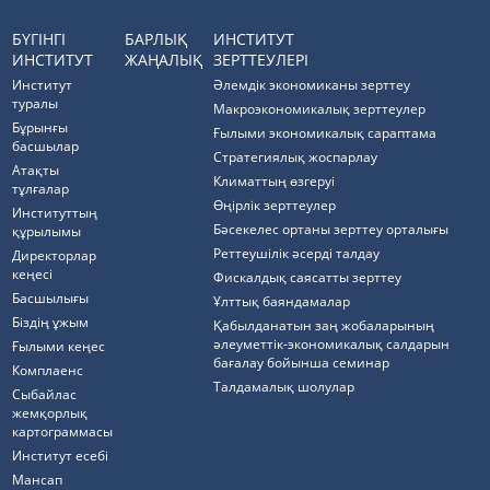
БҮГІНГІ
БАРЛЫҚ
ИНСТИТУТ
ИНСТИТУТ
ЖАҢАЛЫҚ
ЗЕРТТЕУЛЕРІ
Институт
Әлемдік экономиканы зерттеу
туралы
Макроэкономикалық зерттеулер
Бұрынғы
Ғылыми экономикалық сараптама
басшылар
Стратегиялық жоспарлау
Атақты
Климаттың өзгеруі
тұлғалар
Өңірлік зерттеулер
Институттың
Бәсекелес ортаны зерттеу орталығы
құрылымы
Реттеушілік әсерді талдау
Директорлар
кеңесі
Фискалдық саясатты зерттеу
Басшылығы
Ұлттық баяндамалар
Біздің ұжым
Қабылданатын заң жобаларының
әлеуметтік-экономикалық салдарын
Ғылыми кеңес
бағалау бойынша семинар
Комплаенс
Талдамалық шолулар
Cыбайлас
жемқорлық
картограммасы
Институт есебі
Мансап