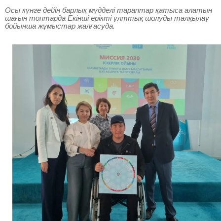
Осы күнге дейін барлық мүдделі тараптар қатыса алатын
шағын топтарда Екінші ерікті ұлттық шолуды талқылау
бойынша жұмыстар жалғасуда.