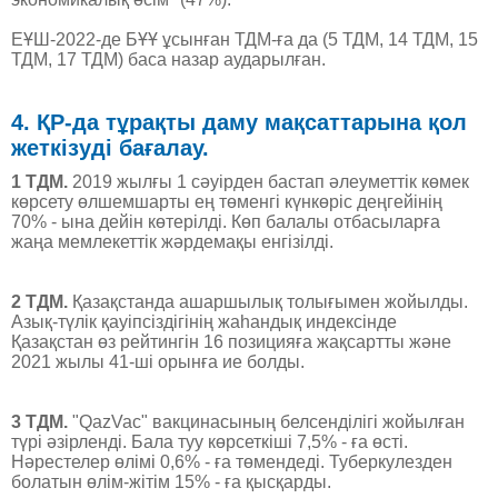
ЕҰШ-2022-де БҰҰ ұсынған ТДМ-ға да (5 ТДМ, 14 ТДМ, 15
ТДМ, 17 ТДМ) баса назар аударылған.
4. ҚР-да тұрақты даму мақсаттарына қол
жеткізуді бағалау.
1 ТДМ.
2019 жылғы 1 сәуірден бастап әлеуметтік көмек
көрсету өлшемшарты ең төменгі күнкөріс деңгейінің
70% - ына дейін көтерілді. Көп балалы отбасыларға
жаңа мемлекеттік жәрдемақы енгізілді.
2 ТДМ.
Қазақстанда ашаршылық толығымен жойылды.
Азық-түлік қауіпсіздігінің жаһандық индексінде
Қазақстан өз рейтингін 16 позицияға жақсартты және
2021 жылы 41-ші орынға ие болды.
3 ТДМ.
"QazVac" вакцинасының белсенділігі жойылған
түрі әзірленді. Бала туу көрсеткіші 7,5% - ға өсті.
Нәрестелер өлімі 0,6% - ға төмендеді. Туберкулезден
болатын өлім-жітім 15% - ға қысқарды.