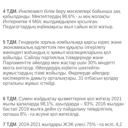
4 ТДМ.
Инклюзивті білім беру мәселелері бойынша заң
қабылданды. Мектептердің 96,6% - ы кең жолақты
Интернетке 4 Мб/с жылдамдықпен қосылған.
Педагогтардың еңбекақысы жыл сайын өсіп жатыр.
5 ТДМ.
Гендерлік зорлық-зомбылыққа қарсы күрес және
экономикалық әділеттілік пен құқықты ілгерілету
жөніндегі жаһандық іс-қимыл коалицияларына қол
қойылды. Сайлау партиялық тізімдерінде және
Парламентте әйелдер мен жастар үшін 30% міндетті
квота енгізілді. Әйелдердің еңбегін шектейтін
жұмыстардың тізімі жойылды. Өңірлерде әйелдер
кәсіпкерлігін дамыту орталықтары, 31 отбасын қолдау
орталығы жұмыс істейді.
6 ТДМ.
Сумен жабдықтау қызметтеріне қол жеткізу 2021
жылы қалаларда 98,1%, ауылдарда – 93%. 2016 жылдан
бастап 2019 жылға дейін су пайдалану тиімділігінің
орташа 8% - ға өсуіне қол жеткізілді.
7 ТДМ
. 2019-2021 жылдары ЖЭК үлесі 75% - ға өсіп, 4,2