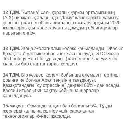
12 ТДМ.
"Астана" халықаралық қаржы орталығының
(AIX) биржалық алаңында "Даму" кәсіпкерлікті дамыту
қорының жасыл облигацияларын шығару арқылы 2020
жылы орнықты және жауапты дамудың облигациялар
нарығын енгізу.
13 ТДМ.
Жаңа экологиялық кодекс қабылданды, "Жасыл
Қазақстан" ұлттық жобасы іске асырылуда, GTC Green
Technology Hub Ltd құрылды. (жасыл және әлеуметтік
маңызы бар стартаптарды қолдау).
14 ТДМ.
Бір кездері көлемі бойынша әлемдегі төртінші
орынға ие болған Арал теңізінің таяздануы.
Қазақстандағы "су стрессінің" деңгейі 80% - дан асады.
Каспий итбалығын сақтау бойынша шаралар
қабылдануда.
15-мақсат.
Орманды алқап-бар болғаны 5%. Тұзды
жерлерді қалпына келтіру үшін сараланған
технологиялар жүйесі жасалды.