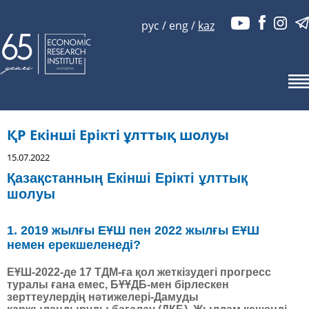
рус
/
eng
/
kaz
ҚР Екінші Ерікті ұлттық шолуы
15.07.2022
Қазақстанның Екінші Ерікті ұлттық
шолуы
1. 2019 жылғы ЕҰШ пен 2022 жылғы ЕҰШ
немен ерекшеленеді?
ЕҰШ-2022-де 17 ТДМ-ға қол жеткізудегі прогресс
туралы ғана емес, БҰҰДБ-мен бірлескен
зерттеулердің нәтижелері-Дамуды