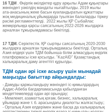
16 ТДМ
. Өңірлік өкілдіктер құру арқылы Адам құқықтары
жөніндегі уәкілдің мандаты нығайтылды. 2019 жылы
ата-анасының жеке басын куәландыратын құжаттары
жоқ медициналық ұйымдарда туылған балаларды тіркеу
рәсімі регламенттелді. 2022 жылы ҚР Сыбайлас
жемқорлыққа қарсы саясатының 2022-2026 жылдарға
арналған тұжырымдамасы бекітілді.
17 ТДМ.
Серіктестік. ҚР сыртқы саясатының 2020-2030
жылдарға арналған тұжырымдамасы бекітілді. Орталық
Азия елдері үшін ТДМ бойынша білім алмасудың өңірлік
платформасы іске қосылды. "KazAID" Қазақстандық
халықаралық даму агенттігі құрылды.
ТДМ одан әрі іске асыру үшін мынадай
маңызды бағыттар айқындалды:
- Дамуды қаржыландыру жөніндегі іс-қимылдардың
Аддис-Абеба бағдарламасында қабылданған
міндеттемелерді одан әрі орындау;
- Мемлекет, азаматтық қоғам, бизнес, халықаралық
ұйымдар және т. б. арасындағы диалогты жалғастыру.;
- Орталық Азия елдерімен және басқа да халықаралық
әріптестермен тиімді өңірлік өзара іс-қимылды қолдау.