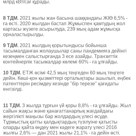
млрд кВт/сағ құрады.
8 ТДМ.
2021 жылы жан басына шаққандағы ЖІӨ 6,5% -
ға өсті. 2020 жылдан бастап Жұмыспен қамтудың жол
картасы жүзеге асырылуда, 239 мың адам жұмысқа
орналастырылды.
9 ТДМ.
2021 жылдың қорытындысы бойынша
тасымалданған жолаушылар саны пандемияға дейінгі
кезеңмен салыстырғанда 3 есе азайды. Транзиттік
контейнерлік тасымалдар көлемі 60% - ға ұлғайды.
10 ТДМ.
ЕТЖ өсімі 42,5 мың теңгеден 60 мың теңгеге
дейін. Көші-қон қызметтері орталықтары ашылып, еңбек
патенттерін ресімдеу кезінде "бір терезе" қағидаты
енгізілді.
11 ТДМ.
3 жылда тұрғын үй қоры 8,8% - ға ұлғайды. Жыл
сайын жақсы және қанағаттанарлық жағдайдағы
жергілікті маңызы бар жолдардың үлесі өсуде.
Тұрмыстық қатты қалдықтардың түзілуіне қатысты
оларды қайта өңдеу мен кәдеге жарату үлесі 2016
жылғы 2,6% — дан 2021 жылы 21,1% - ға дейін өсті.