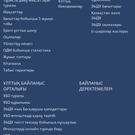
Тұрақты даму мақсаттары
Ұлттық
туралы
баяндамалар
ЭЫДҰ бағыттары
Мақсаттар
Қазақстан және
ЭЫДҰ
Бағыттар бойынша 5 жұмыс
тобы
ЭЫДҰ оқиғалары
Ерікті ұлттық шолу
Іс-шаралар жоспары
Оқиғалар
Үйлестіру кеңесі
ОДМ бойынша статистика
Жұмыс топтары
Кітапхана
Табыс тарихтары
ҰЛТТЫҚ БАЙЛАНЫС
БАЙЛАНЫС
ОРТАЛЫҒЫ
ДЕРЕКТЕМЕЛЕРІ
ҰБО туралы
ҰБО құрылымы
ЭЫДҰ-ның Басқарушы қағидаттары
ҰБО өтініштерді қарау тәртібі
ЭЫДҰ тиісті тексеру бойынша нұсқаулық
Өтініштерді онлайн түрінде беру