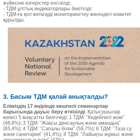
жүйесіне өзгерістер енгізілді;
- ТДМ ұлттық индикаторлары бекітілді;
- ТДМ-ға қол жеткізуді мониторингтеу жөніндегі комитет
құрылды.
3. Басым ТДМ қалай анықталды?
Еліміздің 17 өңірінде көшпелі семинарлар
барысында дауыс беру өткізілді.
Қатысушылар
келесі 5 мақсатты белгіледі: 1 ТДМ: "Кедейлікті жою"
(48,8%); 3 ТДМ: "Жақсы денсаулық және амандық"
(65,4%); 4 ТДМ: "Сапалы білім" (59,7%); 6 ТДМ: "Таза су
және санитария" (41,4%); 8 ТДМ: "Лайықты жұмыс және
экономикалық өсім" (47%).