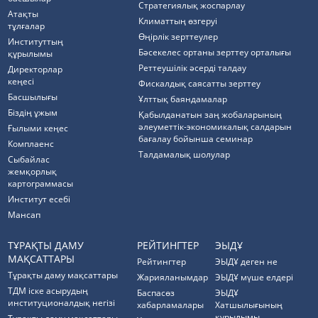
Стратегиялық жоспарлау
Атақты
Климаттың өзгеруі
тұлғалар
Өңірлік зерттеулер
Институттың
Бәсекелес ортаны зерттеу орталығы
құрылымы
Реттеушілік әсерді талдау
Директорлар
кеңесі
Фискалдық саясатты зерттеу
Басшылығы
Ұлттық баяндамалар
Біздің ұжым
Қабылданатын заң жобаларының
әлеуметтік-экономикалық салдарын
Ғылыми кеңес
бағалау бойынша семинар
Комплаенс
Талдамалық шолулар
Cыбайлас
жемқорлық
картограммасы
Институт есебі
Мансап
ТҰРАҚТЫ ДАМУ
РЕЙТИНГТЕР
ЭЫДҰ
МАҚСАТТАРЫ
Рейтингтер
ЭЫДҰ деген не
Тұрақты даму мақсаттары
Жарияланымдар
ЭЫДҰ мүше елдері
ТДМ іске асырудың
Баспасөз
ЭЫДҰ
институционалдық негізі
хабарламалары
Хатшылығының
құрылымы