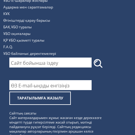
ҰБО іс-шаралар жоспары
Аударма мен сараптамалар
КҰК
Өтініштерді қарау барысы
БАҚ ҰБО туралы
ҰБО оқиғалары
ҚР ҰБО қызметі туралы
F.A.Q.
ҰБО байланыс деректемелерi
ТАРАТЫЛЫМҒА ЖАЗЫЛУ
Сайттың саясаты
Сайт материалдарымен жұмыс жасаған кезде дереккөзге
міндетті түрде гиперсілтеме жасай отырып, мәтінді
пайдалануға рұқсат беріледі. Сайттың редакциясы
мақалалар авторларының пікірімен әрқашан келісе