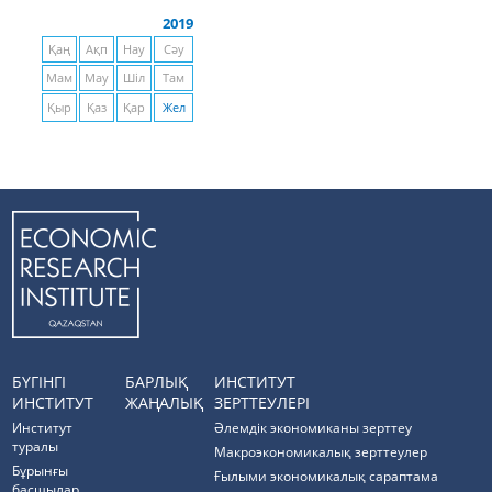
2019
Қаң
Ақп
Нау
Сәу
Мам
Мау
Шіл
Там
Қыр
Қаз
Қар
Жел
БҮГІНГІ
БАРЛЫҚ
ИНСТИТУТ
ИНСТИТУТ
ЖАҢАЛЫҚ
ЗЕРТТЕУЛЕРІ
Институт
Әлемдік экономиканы зерттеу
туралы
Макроэкономикалық зерттеулер
Бұрынғы
Ғылыми экономикалық сараптама
басшылар