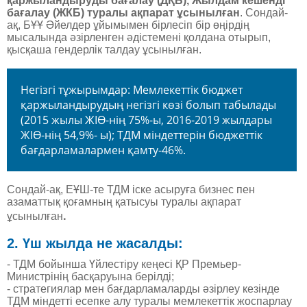
қаржыландыруды бағалау (ДҚБ), Жылдам кешенді
бағалау (ЖКБ) туралы ақпарат ұсынылған
. Сондай-
ақ, БҰҰ Әйелдер ұйымымен бірлесіп бір өңірдің
мысалында әзірленген әдістемені қолдана отырып,
қысқаша гендерлік талдау ұсынылған.
Негізгі тұжырымдар: Мемлекеттік бюджет
қаржыландырудың негізгі көзі болып табылады
(2015 жылы ЖІӨ-нің 75%-ы, 2016-2019 жылдары
ЖІӨ-нің 54,9%- ы); ТДМ міндеттерін бюджеттік
бағдарламалармен қамту-46%.
Сондай-ақ, ЕҰШ-те ТДМ іске асыруға бизнес пен
азаматтық қоғамның қатысуы туралы ақпарат
.
ұсынылған
2. Үш жылда не жасалды:
- ТДМ бойынша Үйлестіру кеңесі ҚР Премьер-
Министрінің басқаруына берілді;
- стратегиялар мен бағдарламаларды әзірлеу кезінде
ТДМ міндетті есепке алу туралы мемлекеттік жоспарлау