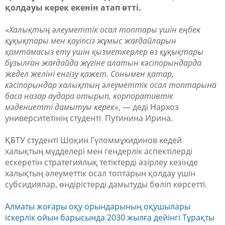
қолдауы керек екенін атап өтті.
«
Халықтың әлеуметтік осал топтары үшін еңбек
құқықтары мен қауіпсіз жұмыс жағдайларын
қамтамасыз ету үшін қызметкерлер өз құқықтары
бұзылған жағдайда жүгіне алатын кәсіпорындарда
жедел желіні енгізу қажет. Сонымен қатар,
кәсіпорындар халықтың әлеуметтік осал топтарына
баса назар аудара отырып, корпоративтік
мәдениетті дамытуы керек
», — деді Нархоз
университетінің студенті Путинина Ирина.
ҚБТУ студенті Шоқин Гүломмұхидинов кедей
халықтың мүдделері мен гендерлік аспектілерді
ескеретін стратегиялық тетіктерді әзірлеу кезінде
халықтың әлеуметтік осал топтарын қолдау үшін
субсидиялар, өндірістерді дамытуды бөліп көрсетті.
Алматы жоғары оқу орындарының оқушылары
іскерлік ойын барысында 2030 жылға дейінгі Тұрақты