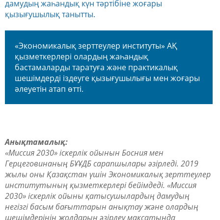
дамудың жаһандық күн тәртібіне жоғары
қызығушылық танытты.
«Экономикалық зерттеулер институты» АҚ
қызметкерлері олардың жаһандық
бастамаларды таратуға және практикалық
шешімдерді іздеуге қызығушылығы мен жоғары
әлеуетін атап өтті.
Анықтамалық:
«Миссия 2030»
іскерлік ойынын Босния мен
Герцеговинаның БҰҰДБ сарапшылары әзірледі. 2019
жылы оны Қазақстан үшін Экономикалық зерттеулер
институтының қызметкерлері бейімдеді.
«Миссия
2030»
іскерлік ойыны қатысушылардың дамудың
негізгі басым бағыттарын анықтау және олардың
шешімдерінің жолдарын әзірлеу мақсатында