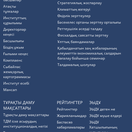
Стратегиялық жоспарлау
Атақты
Климаттың өзгеруі
тұлғалар
Өңірлік зерттеулер
Институттың
Бәсекелес ортаны зерттеу орталығы
құрылымы
Реттеушілік әсерді талдау
Директорлар
кеңесі
Фискалдық саясатты зерттеу
Басшылығы
Ұлттық баяндамалар
Біздің ұжым
Қабылданатын заң жобаларының
әлеуметтік-экономикалық салдарын
Ғылыми кеңес
бағалау бойынша семинар
Комплаенс
Талдамалық шолулар
Cыбайлас
жемқорлық
картограммасы
Институт есебі
Мансап
ТҰРАҚТЫ ДАМУ
РЕЙТИНГТЕР
ЭЫДҰ
МАҚСАТТАРЫ
Рейтингтер
ЭЫДҰ деген не
Тұрақты даму мақсаттары
Жарияланымдар
ЭЫДҰ мүше елдері
ТДМ іске асырудың
Баспасөз
ЭЫДҰ
институционалдық негізі
хабарламалары
Хатшылығының