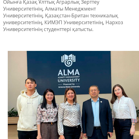
Ойынға Қазақ Ұлттық Аграрлық Зерттеу
Университетінің, Алматы Менеджмент
Университетінің, Қазақстан-Британ техникалық
университетінің, КИМЭП Университетінің, Нархоз
Университетінің студенттері қатысты.