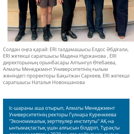
Солдан оңға қарай: ERI талдамашысы Елдос Әбдіғали,
ERI жетекші сарапшысы Мадина Нұржанова , ERI
директорының орынбасары Алтынгүл Өтебаева,
Алматы Менеджмент Университетінің ғылым
жөніндегі проректоры Бақытжан Саркеев, ERI жетекші
сарапшысы Наталья Новокшанова
Іс-шараны аша отырып, Алматы Менеджмент
Университетінің ректоры Гүлнара Куренкеева
"Экономикалық зерттеулер институты" АҚ-на
ынтымақтастық үшін алғысын білдіріп, Тұрақты