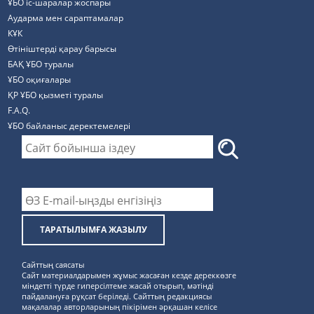
ҰБО іс-шаралар жоспары
Аударма мен сараптамалар
КҰК
Өтініштерді қарау барысы
БАҚ ҰБО туралы
ҰБО оқиғалары
ҚР ҰБО қызметі туралы
F.A.Q.
ҰБО байланыс деректемелерi
ТАРАТЫЛЫМҒА ЖАЗЫЛУ
Сайттың саясаты
Сайт материалдарымен жұмыс жасаған кезде дереккөзге
міндетті түрде гиперсілтеме жасай отырып, мәтінді
пайдалануға рұқсат беріледі. Сайттың редакциясы
мақалалар авторларының пікірімен әрқашан келісе