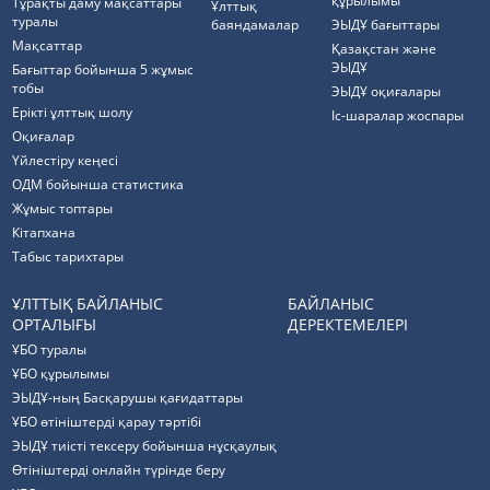
құрылымы
Тұрақты даму мақсаттары
Ұлттық
туралы
баяндамалар
ЭЫДҰ бағыттары
Мақсаттар
Қазақстан және
ЭЫДҰ
Бағыттар бойынша 5 жұмыс
тобы
ЭЫДҰ оқиғалары
Ерікті ұлттық шолу
Іс-шаралар жоспары
Оқиғалар
Үйлестіру кеңесі
ОДМ бойынша статистика
Жұмыс топтары
Кітапхана
Табыс тарихтары
ҰЛТТЫҚ БАЙЛАНЫС
БАЙЛАНЫС
ОРТАЛЫҒЫ
ДЕРЕКТЕМЕЛЕРІ
ҰБО туралы
ҰБО құрылымы
ЭЫДҰ-ның Басқарушы қағидаттары
ҰБО өтініштерді қарау тәртібі
ЭЫДҰ тиісті тексеру бойынша нұсқаулық
Өтініштерді онлайн түрінде беру