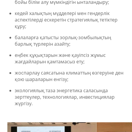
бойы білім алу мүмкіндігін ынталандыру;
кедей халықтың мүдделері мен гендерлік
аспектілерді ескеретін стратегиялық тетіктер
құру;
балаларға қатысты зорлық-зомбылықтың
барлық түрлерін азайту;
еңбек құқықтарын және қауіпсіз жұмыс
жағдайларын қамтамасыз ету;
жоспарлау саясатына климаттың өзгеруіне ден
қою шараларын енгізу;
экологиялық таза энергетика саласында
зерттеулер, технологиялар, инвестициялар
жүргізу.