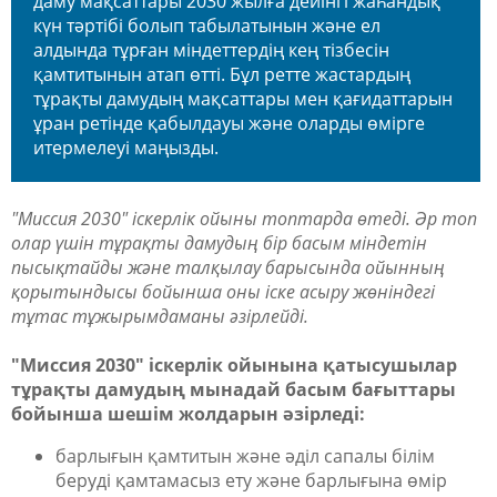
даму мақсаттары 2030 жылға дейінгі жаһандық
күн тәртібі болып табылатынын және ел
алдында тұрған міндеттердің кең тізбесін
қамтитынын атап өтті. Бұл ретте жастардың
тұрақты дамудың мақсаттары мен қағидаттарын
ұран ретінде қабылдауы және оларды өмірге
итермелеуі маңызды.
"Миссия 2030" іскерлік ойыны топтарда өтеді. Әр топ
олар үшін тұрақты дамудың бір басым міндетін
пысықтайды және талқылау барысында ойынның
қорытындысы бойынша оны іске асыру жөніндегі
тұтас тұжырымдаманы әзірлейді.
"Миссия 2030" іскерлік ойынына қатысушылар
тұрақты дамудың мынадай басым бағыттары
бойынша шешім жолдарын әзірледі:
барлығын қамтитын және әділ сапалы білім
беруді қамтамасыз ету және барлығына өмір