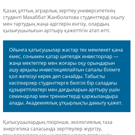
Қазақ ұлттық аграрлық зерттеу университетінің
студенті Махаббат Жанболатова студенттерді оқыту
мен тартудың жаңа әдістерін енгізу, олардың
қызығушылығын арттыру қажеттігін атап өтті.
Ойынға қатысушылар жастар тек мемлекет қана
емес, сонымен қатар шетелдік инвесторлар —
жаңа мектептер мен жоғары оқу орындарын
ашу арқылы инвестициялайтын сапалы білімге
қол жеткізуі керек деп санайды. Табысты
кәсіпкерлер студенттерге белгілі бір саладағы
құзыреттіліктері мен дағдыларын арттыру үшін
семинарлар мен тренингтерді қаржыландыра
алады. Академиялық ұтқырлықты дамыту қажет.
Қатысушылардың пікірінше, экологиялық таза
энергетика саласында зерттеулер жүргізу,