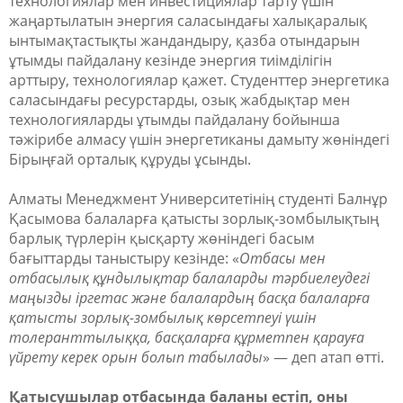
технологиялар мен инвестициялар тарту үшін
жаңартылатын энергия саласындағы халықаралық
ынтымақтастықты жандандыру, қазба отындарын
ұтымды пайдалану кезінде энергия тиімділігін
арттыру, технологиялар қажет. Студенттер энергетика
саласындағы ресурстарды, озық жабдықтар мен
технологияларды ұтымды пайдалану бойынша
тәжірибе алмасу үшін энергетиканы дамыту жөніндегі
Бірыңғай орталық құруды ұсынды.
Алматы Менеджмент Университетінің студенті Балнұр
Қасымова балаларға қатысты зорлық-зомбылықтың
барлық түрлерін қысқарту жөніндегі басым
бағыттарды таныстыру кезінде: «
Отбасы мен
отбасылық құндылықтар балаларды тәрбиелеудегі
маңызды іргетас және балалардың басқа балаларға
қатысты зорлық-зомбылық көрсетпеуі үшін
толеранттылыққа, басқаларға құрметпен қарауға
үйрету керек орын болып табылады
» — деп атап өтті.
Қатысушылар отбасында баланы естіп, оны