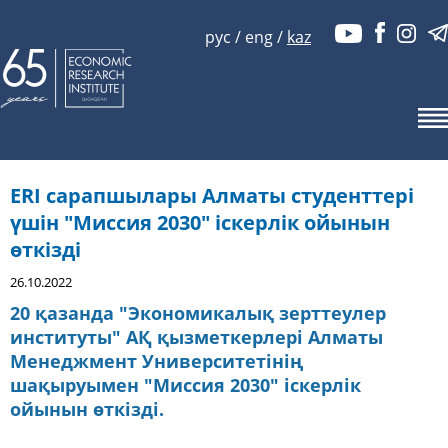
рус
/
eng
/
kaz
ERI сарапшылары Алматы студенттері
үшін "Миссия 2030" іскерлік ойынын
өткізді
26.10.2022
20 қазанда "Экономикалық зерттеулер
институты" АҚ қызметкерлері Алматы
Менеджмент Университетінің
шақыруымен "Миссия 2030" іскерлік
ойынын өткізді.