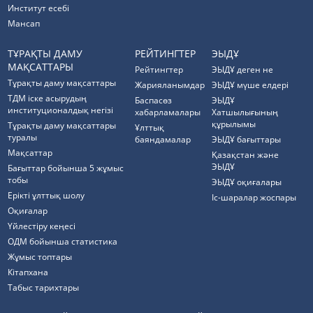
Институт есебі
Мансап
ТҰРАҚТЫ ДАМУ
РЕЙТИНГТЕР
ЭЫДҰ
МАҚСАТТАРЫ
Рейтингтер
ЭЫДҰ деген не
Тұрақты даму мақсаттары
Жарияланымдар
ЭЫДҰ мүше елдері
ТДМ іске асырудың
Баспасөз
ЭЫДҰ
институционалдық негізі
хабарламалары
Хатшылығының
құрылымы
Тұрақты даму мақсаттары
Ұлттық
туралы
баяндамалар
ЭЫДҰ бағыттары
Мақсаттар
Қазақстан және
ЭЫДҰ
Бағыттар бойынша 5 жұмыс
тобы
ЭЫДҰ оқиғалары
Ерікті ұлттық шолу
Іс-шаралар жоспары
Оқиғалар
Үйлестіру кеңесі
ОДМ бойынша статистика
Жұмыс топтары
Кітапхана
Табыс тарихтары