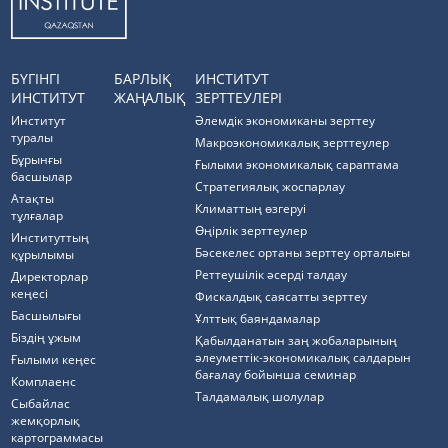
БҮГІНГІ
БАРЛЫҚ
ИНСТИТУТ
ИНСТИТУТ
ЖАҢАЛЫҚ
ЗЕРТТЕУЛЕРІ
Институт
Әлемдік экономиканы зерттеу
туралы
Макроэкономикалық зерттеулер
Бұрынғы
Ғылыми экономикалық сараптама
басшылар
Стратегиялық жоспарлау
Атақты
Климаттың өзгеруі
тұлғалар
Өңірлік зерттеулер
Институттың
Бәсекелес ортаны зерттеу орталығы
құрылымы
Реттеушілік әсерді талдау
Директорлар
кеңесі
Фискалдық саясатты зерттеу
Басшылығы
Ұлттық баяндамалар
Біздің ұжым
Қабылданатын заң жобаларының
әлеуметтік-экономикалық салдарын
Ғылыми кеңес
бағалау бойынша семинар
Комплаенс
Талдамалық шолулар
Cыбайлас
жемқорлық
картограммасы