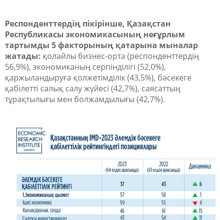
Респонденттердің пікірінше, Қазақстан
Республикасы экономикасының неғұрлым
тартымды 5 факторының қатарына мыналар
жатады:
қолайлы бизнес-орта (респонденттердің
56,9%), экономиканың серпінділігі (52,0%),
қаржыландыруға қолжетімділік (43,5%), бәсекеге
қабілетті салық салу жүйесі (42,7%), саясаттың
тұрақтылығы мен болжамдылығы (42,7%).