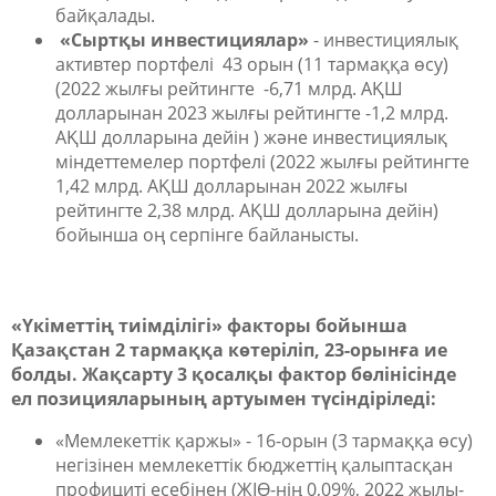
байқалады.
«Сыртқы инвестициялар»
- инвестициялық
активтер портфелі 43 орын (11 тармаққа өсу)
(2022 жылғы рейтингте -6,71 млрд. АҚШ
долларынан 2023 жылғы рейтингте -1,2 млрд.
АҚШ долларына дейін ) және инвестициялық
міндеттемелер портфелі (2022 жылғы рейтингте
1,42 млрд. АҚШ долларынан 2022 жылғы
рейтингте 2,38 млрд. АҚШ долларына дейін)
бойынша оң серпінге байланысты.
«Үкіметтің тиімділігі» факторы бойынша
Қазақстан 2 тармаққа көтеріліп, 23-орынға ие
болды. Жақсарту 3 қосалқы фактор бөлінісінде
ел позицияларының артуымен түсіндіріледі:
«Мемлекеттік қаржы» - 16-орын (3 тармаққа өсу)
негізінен мемлекеттік бюджеттің қалыптасқан
профициті есебінен (ЖІӨ-нің 0,09%, 2022 жылы-