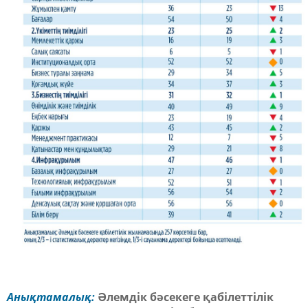
Анықтамалық:
Әлемдік бәсекеге қабілеттілік