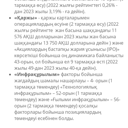
тармаққа өсу) (2022 жылғы рейтингтегі 0,26% -
дан 2023 жылы 3,19% - ға дейін).
«Қаржы»
- қаржы карталарымен
операциялардың өсуіне (2 тармаққа өсу) (2022
жылғы рейтингте жан басына шаққандағы 11
576 АҚШ долларынан 2023 жылы жан басына
шаққандағы 13 750 АҚШ долларына дейін ) және
«Акциялардың бастапқы жария ұсынысы (IPO)»
көрсеткіші бойынша оң динамикаға байланысты
43-орын, ол бойынша ел 9 тармаққа өсті (2022
жылы 49-дан 2023 жылы 40-қа дейін).
«Инфрақұрылым»
факторы бойынша
жағдайдың шамалы нашарлауы – 4- орын (1
тармаққа төмендеу) «Технологиялық
инфрақұрылым» – 52-орын (1 тармаққа
төмендеу) және «Ғылыми инфрақұрылым» – 56-
орын (2 тармаққа төмендеу) қосалқы
факторлары бойынша позициялардың
төмендеуі есебінен болды.