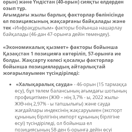
орын) және Үндістан (40-орын) сияқты елдерден
озып тұр.
Ағымдағы жылы барлық факторлар бөлінісінде
ел позициясының жақсарғаны байқалады және
тек
«Инфрақұрылым» факторы бойынша нашарлау
байқалады (46-дан 47-орынға дейін төмендеу).
«Экономикалық қызмет» факторы бойынша
Қазақстан 1 позицияға көтеріліп, 57-орынға ие
болды. Жақсарту келесі қосалқы факторлар
бойынша позициялардың айтарлықтай
жоғарылауымен түсіндіріледі:
«Халықаралық сауда»
- 46-орын (15 тармаққа
өсу), бұл төлем балансының ағымдағы шотының
профицитімен (ЖІӨ – нің 3,7% - ы, 2022 жылы-
ЖІӨ-нің 2,97% - ы тапшылығы) және сауда
жағдайлары индексінің жақсаруымен (экспорт
құнының бірлігінің импорт құнының бірлігіне
өсуі) түсіндіріледі, ол бойынша ел
позициясының 58-ден 6-орынға дейін өсуі