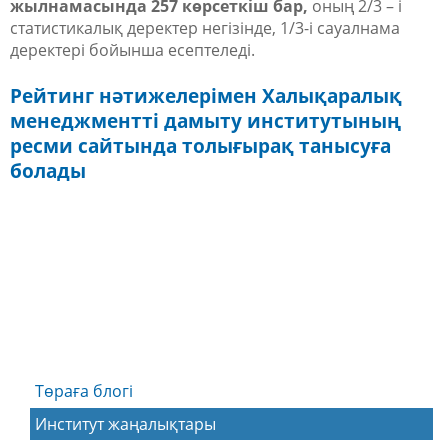
жылнамасында 257 көрсеткіш бар,
оның 2/3 – і
статистикалық деректер негізінде, 1/3-і сауалнама
деректері бойынша есептеледі.
Рейтинг нәтижелерімен Халықаралық
менеджментті дамыту институтының
ресми сайтында толығырақ танысуға
болады
Төраға блогі
Институт жаңалықтары