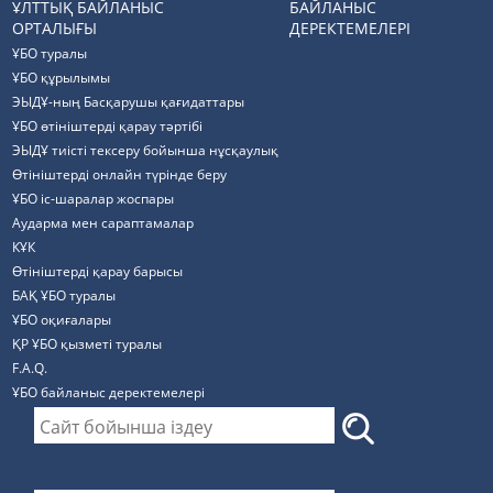
ҰЛТТЫҚ БАЙЛАНЫС
БАЙЛАНЫС
ОРТАЛЫҒЫ
ДЕРЕКТЕМЕЛЕРІ
ҰБО туралы
ҰБО құрылымы
ЭЫДҰ-ның Басқарушы қағидаттары
ҰБО өтініштерді қарау тәртібі
ЭЫДҰ тиісті тексеру бойынша нұсқаулық
Өтініштерді онлайн түрінде беру
ҰБО іс-шаралар жоспары
Аударма мен сараптамалар
КҰК
Өтініштерді қарау барысы
БАҚ ҰБО туралы
ҰБО оқиғалары
ҚР ҰБО қызметі туралы
F.A.Q.
ҰБО байланыс деректемелерi