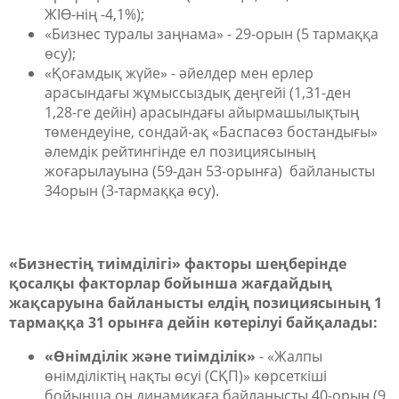
ЖІӨ-нің -4,1%);
«Бизнес туралы заңнама» - 29-орын (5 тармаққа
өсу);
«Қоғамдық жүйе» - әйелдер мен ерлер
арасындағы жұмыссыздық деңгейі (1,31-ден
1,28-ге дейін) арасындағы айырмашылықтың
төмендеуіне, сондай-ақ «Баспасөз бостандығы»
әлемдік рейтингінде ел позициясының
жоғарылауына (59-дан 53-орынға) байланысты
34орын (3-тармаққа өсу).
«Бизнестің тиімділігі» факторы шеңберінде
қосалқы факторлар бойынша жағдайдың
жақсаруына байланысты елдің позициясының 1
тармаққа 31 орынға дейін көтерілуі байқалады:
«Өнімділік және тиімділік»
- «Жалпы
өнімділіктің нақты өсуі (СҚП)» көрсеткіші
бойынша оң динамикаға байланысты 40-орын (9