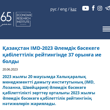
рус
/
eng
/
kaz
Қазақстан IMD-2023 Әлемдік бәсекеге
қабілеттілік рейтингінде 37 орынға ие
болды
20.06.2023
2023 жылғы 20 маусымда Халықаралық
менеджментті дамыту институтының (IMD,
Лозанна, Швейцария) Әлемдік бәсекеге
қабілеттілікті зерттеу орталығы 2023 жылғы
Әлемдік бәсекеге қабілеттілік рейтингінің
нәтижелерін жариялады.