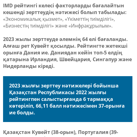
IMD рейтингі келесі факторларды бағалайтын
кешенді зерттеудің нәтижесі болып табылады:
«Экономикалық қызмет», «Үкіметтің тиімділігі»,
«Бизнестің тиімділігі» және «Инфрақұрылым».
2023 жылы зерттеуде әлемнің 64 елі бағаланды.
Алғаш рет Кувейт қосылды. Рейтингте жетекші
орынға Дания ие. Даниядан кейін топ-5 елдің
қатарына Ирландия, Швейцария, Сингапур және
Нидерланды кіреді.
2023 жылғы зерттеу нәтижелері бойынша
Қазақстан Республикасы 2022 жылғы
рейтингпен салыстырғанда 6 тармаққа
көтеріліп, 66,11 балл нәтижесімен 37-орынға
ие болды.
Қазақстан Кувейт (38-орын), Португалия (39-