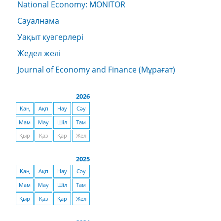
National Economy: MONITOR
Сауалнама
Уақыт куәгерлері
Жедел желі
Journal of Economy and Finance (Мұрағат)
2026
Қаң
Ақп
Нау
Сәу
Мам
Мау
Шіл
Там
Қыр
Қаз
Қар
Жел
2025
Қаң
Ақп
Нау
Сәу
Мам
Мау
Шіл
Там
Қыр
Қаз
Қар
Жел