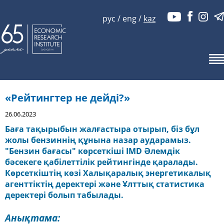
рус
/
eng
/
kaz
«Рейтингтер не дейді?»
26.06.2023
Баға тақырыбын жалғастыра отырып, біз бұл
жолы бензиннің құнына назар аударамыз.
"Бензин бағасы" көрсеткіші IMD Әлемдік
бәсекеге қабілеттілік рейтингінде қаралады.
Көрсеткіштің көзі Халықаралық энергетикалық
агенттіктің деректері және Ұлттық статистика
деректері болып табылады.
Анықтама: