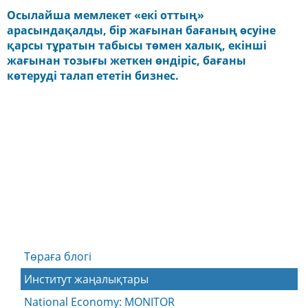
Осылайша мемлекет «екі оттың»
арасындақалды, бір жағынан бағаның өсуіне
қарсы тұратын табысы төмен халық, екінші
жағынан тозығы жеткен өндіріс, бағаны
көтеруді талап ететін бизнес.
Төраға блогі
Институт жаңалықтары
National Economy: MONITOR