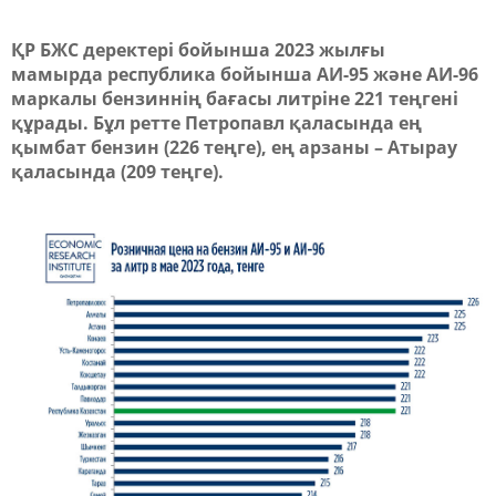
ҚР БЖС деректері бойынша 2023 жылғы
мамырда республика бойынша АИ-95 және АИ-96
маркалы бензиннің бағасы литріне 221 теңгені
құрады. Бұл ретте Петропавл қаласында ең
қымбат бензин (226 теңге), ең арзаны – Атырау
қаласында (209 теңге).