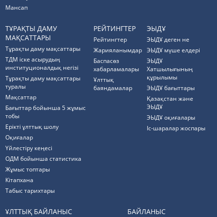
Мансап
ТҰРАҚТЫ ДАМУ
РЕЙТИНГТЕР
ЭЫДҰ
МАҚСАТТАРЫ
Рейтингтер
ЭЫДҰ деген не
Тұрақты даму мақсаттары
Жарияланымдар
ЭЫДҰ мүше елдері
ТДМ іске асырудың
Баспасөз
ЭЫДҰ
институционалдық негізі
хабарламалары
Хатшылығының
құрылымы
Тұрақты даму мақсаттары
Ұлттық
туралы
баяндамалар
ЭЫДҰ бағыттары
Мақсаттар
Қазақстан және
ЭЫДҰ
Бағыттар бойынша 5 жұмыс
тобы
ЭЫДҰ оқиғалары
Ерікті ұлттық шолу
Іс-шаралар жоспары
Оқиғалар
Үйлестіру кеңесі
ОДМ бойынша статистика
Жұмыс топтары
Кітапхана
Табыс тарихтары
ҰЛТТЫҚ БАЙЛАНЫС
БАЙЛАНЫС