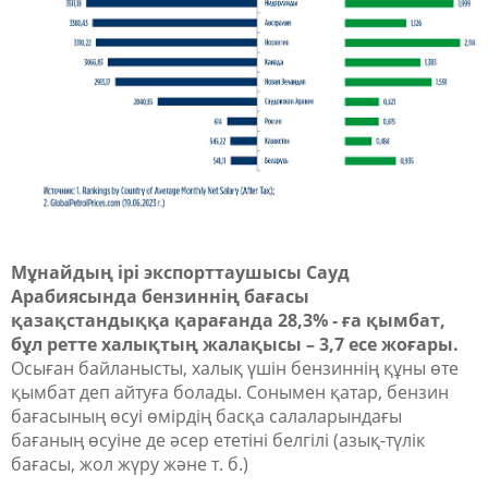
Мұнайдың ірі экспорттаушысы Сауд
Арабиясында бензиннің бағасы
қазақстандыққа қарағанда 28,3% - ға қымбат,
бұл ретте халықтың жалақысы – 3,7 есе жоғары.
Осыған байланысты, халық үшін бензиннің құны өте
қымбат деп айтуға болады. Сонымен қатар, бензин
бағасының өсуі өмірдің басқа салаларындағы
бағаның өсуіне де әсер ететіні белгілі (азық-түлік
бағасы, жол жүру және т. б.)