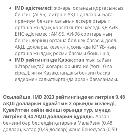
IMD әдістемесі:
жоғары октанды қорғасынсыз
бензин (AI-95), литріне АҚШ доллары. Баға
премиум бензин салығын ескере отырып,
орташа жылдық көрсеткіштен келеді. ҚР АӘК
БНС әдістемесі: АИ-95, АИ-96 сорттарының
бензиндерінің орташа бөлшек бағасы, долл.
АҚШ доллары, кезеңнің соңында ҚР ҰБ-ның
орташа жылдық ресми бағамы бойынша;
IMD рейтингінде Қазақстан
жыл сайын
айтарлықтай жоғары орынға ие (топ-10-ға
кіреді), яғни Қазақстандағы бензин басқа
елдермен салыстырғанда арзан бағаланады.
Осылайша, IMD 2023 рейтингінде ел литріне 0,48
АҚШ долларын құрайтын 2-орынды иеленді,
Кувейттен кейін екінші орында тұр, мұнда
литріне 0,34 АҚШ долларын құрады.
Арзан
бензині бар бес елдің қатарына Малайзия (0,48
доллар), Катар (0,49 доллар) және Венесуэла (0,50