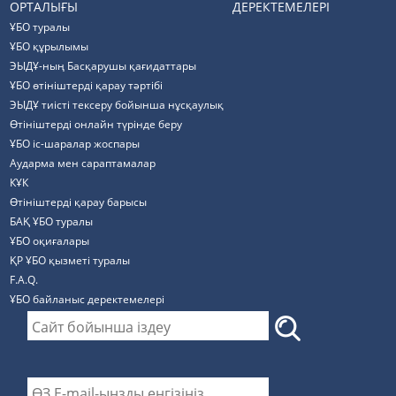
ОРТАЛЫҒЫ
ДЕРЕКТЕМЕЛЕРІ
ҰБО туралы
ҰБО құрылымы
ЭЫДҰ-ның Басқарушы қағидаттары
ҰБО өтініштерді қарау тәртібі
ЭЫДҰ тиісті тексеру бойынша нұсқаулық
Өтініштерді онлайн түрінде беру
ҰБО іс-шаралар жоспары
Аударма мен сараптамалар
КҰК
Өтініштерді қарау барысы
БАҚ ҰБО туралы
ҰБО оқиғалары
ҚР ҰБО қызметі туралы
F.A.Q.
ҰБО байланыс деректемелерi