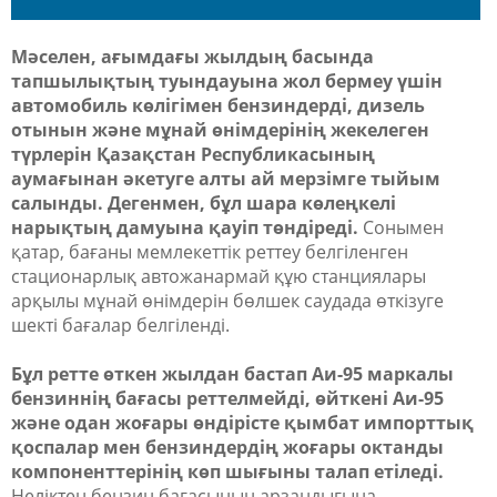
Мәселен, ағымдағы жылдың басында
тапшылықтың туындауына жол бермеу үшін
автомобиль көлігімен бензиндерді, дизель
отынын және мұнай өнімдерінің жекелеген
түрлерін Қазақстан Республикасының
аумағынан әкетуге алты ай мерзімге тыйым
салынды. Дегенмен, бұл шара көлеңкелі
нарықтың дамуына қауіп төндіреді.
Сонымен
қатар, бағаны мемлекеттік реттеу белгіленген
стационарлық автожанармай құю станциялары
арқылы мұнай өнімдерін бөлшек саудада өткізуге
шекті бағалар белгіленді.
Бұл ретте өткен жылдан бастап Аи-95 маркалы
бензиннің бағасы реттелмейді, өйткені Аи-95
және одан жоғары өндірісте қымбат импорттық
қоспалар мен бензиндердің жоғары октанды
компоненттерінің көп шығыны талап етіледі.
Неліктен бензин бағасының арзандығына