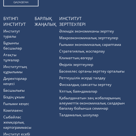
БҮГІНГІ
БАРЛЫҚ
ИНСТИТУТ
ИНСТИТУТ
ЖАҢАЛЫҚ
ЗЕРТТЕУЛЕРІ
Институт
Әлемдік экономиканы зерттеу
туралы
Макроэкономикалық зерттеулер
Бұрынғы
Ғылыми экономикалық сараптама
басшылар
Стратегиялық жоспарлау
Атақты
Климаттың өзгеруі
тұлғалар
Өңірлік зерттеулер
Институттың
Бәсекелес ортаны зерттеу орталығы
құрылымы
Реттеушілік әсерді талдау
Директорлар
кеңесі
Фискалдық саясатты зерттеу
Басшылығы
Ұлттық баяндамалар
Біздің ұжым
Қабылданатын заң жобаларының
әлеуметтік-экономикалық салдарын
Ғылыми кеңес
бағалау бойынша семинар
Комплаенс
Талдамалық шолулар
Cыбайлас
жемқорлық
картограммасы
Институт есебі