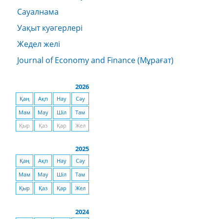
Сауалнама
Уақыт куәгерлері
Жедел желі
Journal of Economy and Finance (Мұрағат)
2026
Қаң
Ақп
Нау
Сәу
Мам
Мау
Шіл
Там
Қыр
Қаз
Қар
Жел
2025
Қаң
Ақп
Нау
Сәу
Мам
Мау
Шіл
Там
Қыр
Қаз
Қар
Жел
2024