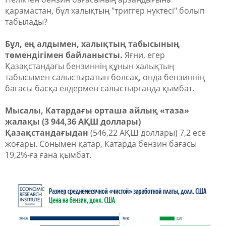
қарамастан, бұл халықтың "триггер нүктесі" болып
табылады?
Бұл, ең алдымен, халықтың табысының
төмендігімен байланысты.
Яғни, егер
Қазақстандағы бензиннің құнын халықтың
табысымен салыстыратын болсақ, онда бензиннің
бағасы басқа елдермен салыстырғанда қымбат.
Мысалы, Катардағы орташа айлық «таза»
жалақы (3 944,36 АҚШ доллары)
Қазақстандағыдан
(546,22 АҚШ доллары) 7,2 есе
жоғары. Сонымен қатар, Катарда бензин бағасы
19,2%-ға ғана қымбат.