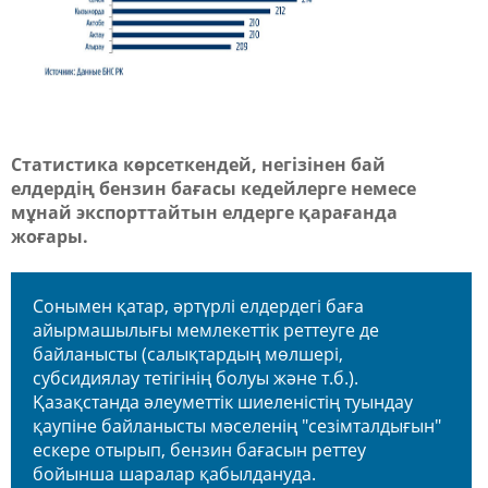
Статистика көрсеткендей, негізінен бай
елдердің бензин бағасы кедейлерге немесе
мұнай экспорттайтын елдерге қарағанда
жоғары.
Сонымен қатар, әртүрлі елдердегі баға
айырмашылығы мемлекеттік реттеуге де
байланысты (салықтардың мөлшері,
субсидиялау тетігінің болуы және т.б.).
Қазақстанда әлеуметтік шиеленістің туындау
қаупіне байланысты мәселенің "сезімталдығын"
ескере отырып, бензин бағасын реттеу
бойынша шаралар қабылдануда.