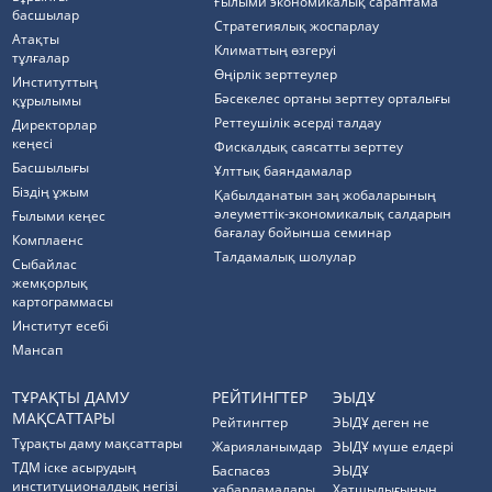
Ғылыми экономикалық сараптама
басшылар
Стратегиялық жоспарлау
Атақты
Климаттың өзгеруі
тұлғалар
Өңірлік зерттеулер
Институттың
Бәсекелес ортаны зерттеу орталығы
құрылымы
Реттеушілік әсерді талдау
Директорлар
кеңесі
Фискалдық саясатты зерттеу
Басшылығы
Ұлттық баяндамалар
Біздің ұжым
Қабылданатын заң жобаларының
әлеуметтік-экономикалық салдарын
Ғылыми кеңес
бағалау бойынша семинар
Комплаенс
Талдамалық шолулар
Cыбайлас
жемқорлық
картограммасы
Институт есебі
Мансап
ТҰРАҚТЫ ДАМУ
РЕЙТИНГТЕР
ЭЫДҰ
МАҚСАТТАРЫ
Рейтингтер
ЭЫДҰ деген не
Тұрақты даму мақсаттары
Жарияланымдар
ЭЫДҰ мүше елдері
ТДМ іске асырудың
Баспасөз
ЭЫДҰ
институционалдық негізі
хабарламалары
Хатшылығының