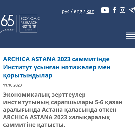
рус
/
eng
/
kaz
ARCHICA ASTANA 2023 саммитінде
Институт үсынған нәтижелер мен
қорытындылар
11.10.2023
Экономикалық зерттеулер
институтының сарапшылары 5-6 қазан
аралығында Астана қаласында өткен
ARCHICA ASTANA 2023 халықаралық
саммитіне қатысты.