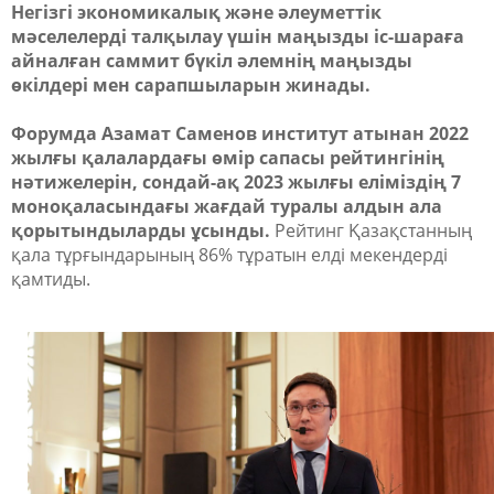
Негізгі экономикалық және әлеуметтік
мәселелерді талқылау үшін маңызды іс-шараға
айналған саммит бүкіл әлемнің маңызды
өкілдері мен сарапшыларын жинады.
Форумда Азамат Саменов институт атынан 2022
жылғы қалалардағы өмір сапасы рейтингінің
нәтижелерін, сондай-ақ 2023 жылғы еліміздің 7
моноқаласындағы жағдай туралы алдын ала
қорытындыларды ұсынды.
Рейтинг Қазақстанның
қала тұрғындарының 86% тұратын елді мекендерді
қамтиды.