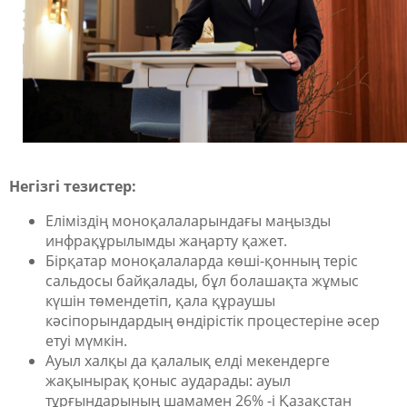
Негізгі тезистер:
Еліміздің моноқалаларындағы маңызды
инфрақұрылымды жаңарту қажет.
Бірқатар моноқалаларда көші-қонның теріс
сальдосы байқалады, бұл болашақта жұмыс
күшін төмендетіп, қала құраушы
кәсіпорындардың өндірістік процестеріне әсер
етуі мүмкін.
Ауыл халқы да қалалық елді мекендерге
жақынырақ қоныс аударады: ауыл
тұрғындарының шамамен 26% -і Қазақстан