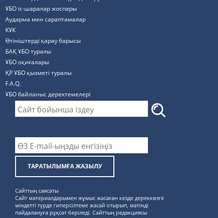
ҰБО іс-шаралар жоспары
Аударма мен сараптамалар
КҰК
Өтініштерді қарау барысы
БАҚ ҰБО туралы
ҰБО оқиғалары
ҚР ҰБО қызметі туралы
F.A.Q.
ҰБО байланыс деректемелерi
ТАРАТЫЛЫМҒА ЖАЗЫЛУ
Сайттың саясаты
Сайт материалдарымен жұмыс жасаған кезде дереккөзге
міндетті түрде гиперсілтеме жасай отырып, мәтінді
пайдалануға рұқсат беріледі. Сайттың редакциясы