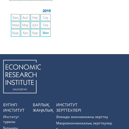
2019
Қаң
Ақп
Нау
Сәу
Мам
Мау
Шіл
Там
Қыр
Қаз
Қар
Жел
БҮГІНГІ
БАРЛЫҚ
ИНСТИТУТ
ИНСТИТУТ
ЖАҢАЛЫҚ
ЗЕРТТЕУЛЕРІ
Институт
Әлемдік экономиканы зерттеу
туралы
Макроэкономикалық зерттеулер
Бұрынғы