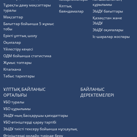
құрылымы
Тұрақты даму мақсаттары
Ұлттық
туралы
баяндамалар
ЭЫДҰ бағыттары
Мақсаттар
Қазақстан және
ЭЫДҰ
Бағыттар бойынша 5 жұмыс
тобы
ЭЫДҰ оқиғалары
Ерікті ұлттық шолу
Іс-шаралар жоспары
Оқиғалар
Үйлестіру кеңесі
ОДМ бойынша статистика
Жұмыс топтары
Кітапхана
Табыс тарихтары
ҰЛТТЫҚ БАЙЛАНЫС
БАЙЛАНЫС
ОРТАЛЫҒЫ
ДЕРЕКТЕМЕЛЕРІ
ҰБО туралы
ҰБО құрылымы
ЭЫДҰ-ның Басқарушы қағидаттары
ҰБО өтініштерді қарау тәртібі
ЭЫДҰ тиісті тексеру бойынша нұсқаулық
Өтініштерді онлайн түрінде беру