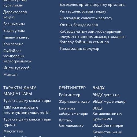
Бәсекелес ортаны зерттеу орталығы
құрылымы
Реттеушілік әсерді талдау
Директорлар
кеңесі
Фискалдық саясатты зерттеу
Басшылығы
Ұлттық баяндамалар
Біздің ұжым
Қабылданатын заң жобаларының
әлеуметтік-экономикалық салдарын
Ғылыми кеңес
бағалау бойынша семинар
Комплаенс
Талдамалық шолулар
Cыбайлас
жемқорлық
картограммасы
Институт есебі
Мансап
ТҰРАҚТЫ ДАМУ
РЕЙТИНГТЕР
ЭЫДҰ
МАҚСАТТАРЫ
Рейтингтер
ЭЫДҰ деген не
Тұрақты даму мақсаттары
Жарияланымдар
ЭЫДҰ мүше елдері
ТДМ іске асырудың
Баспасөз
ЭЫДҰ
институционалдық негізі
хабарламалары
Хатшылығының
құрылымы
Тұрақты даму мақсаттары
Ұлттық
туралы
баяндамалар
ЭЫДҰ бағыттары
Мақсаттар
Қазақстан және