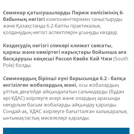
Семинар қатысушыларды Париж келісімінің 6-
бабының негізгі
компоненттерімен таныстыруды
және Қазақстанда 6.2-бапты практикалық
қолданудың негізгі аспектілерін ұсынуды көздеді.
Кездесудің негізгі спикері климат саясаты,
қаржы және көміртегі нарықтары бойынша аға
басқарушы кеңесші Рассел Квейк Кай Чжи
(South
Pole) болды.
Семинардың бірінші күні барысында 6.2 - бапқа
енгізілген жобалардың мәні,
осы жобалардың
ұлттық деңгейде айқындалатын салымдарды (бұдан
әрі-ҰДАС) әзірлеуге әсері және олардың арасында
неғұрлым басым жобаларды айқындау қаралды.
Сондай-ақ, ҰДАС әзірлеуге бағытталған халықаралық
ынтымақтастық мәселелері қаралды.