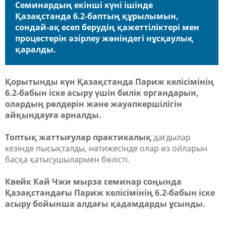
Семинардың екінші күні ішінде
Қазақстанда 6.2-баптың құрылымын,
сондай-ақ есеп берудің қажеттіліктері мен
процестерін әзірлеу жөніндегі нұсқаулық
қаралды.
Қорытынды күн Қазақстанда Париж келісімінің
6.2-бабын іске асыру үшін билік органдарын,
олардың рөлдерін және жауапкершілігін
айқындауға арналды.
Топтық жаттығулар практикалық
дағдылар
кезінде пысықталды, нәтижесінде олар өз ойларын
басқа қатысушылармен бөлісті.
Квейк Кай Чжи мырза семинар соңында
Қазақстандағы Париж келісімінің 6.2-бабын іске
асыру бойынша алдағы қадамдарды ұсынды.