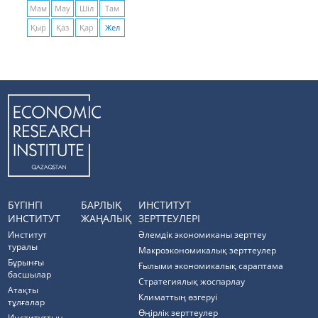
Мам
Мау
Шіл
Там
Қыр
Қаз
Қар
Жел
БҮГІНГІ
БАРЛЫҚ
ИНСТИТУТ
ИНСТИТУТ
ЖАҢАЛЫҚ
ЗЕРТТЕУЛЕРІ
Институт
Әлемдік экономиканы зерттеу
туралы
Макроэкономикалық зерттеулер
Бұрынғы
Ғылыми экономикалық сараптама
басшылар
Стратегиялық жоспарлау
Атақты
Климаттың өзгеруі
тұлғалар
Өңірлік зерттеулер
Институттың