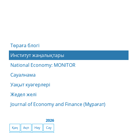
Төраға блогі
Институт жаңалықтары
National Economy: MONITOR
Сауалнама
Уақыт куәгерлері
Жедел желі
Journal of Economy and Finance (Мұрағат)
2026
Қаң
Ақп
Нау
Сәу