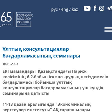
рус
/
eng
/
kaz
Ұлттық консультациялар
бағдарламасының семинары
16.10.2023
ERI мамандары Қазақстандағы Париж
келісімінің 6.2-бабын іске асырудың негіздемелік
бағдарламасы бойынша ұлттық
консультациялар бағдарламасының үш күндік
семинарына қатысты
11-13 қазан аралығында "Экономикалық
зерттеулер институты" АҚ сарапшылары