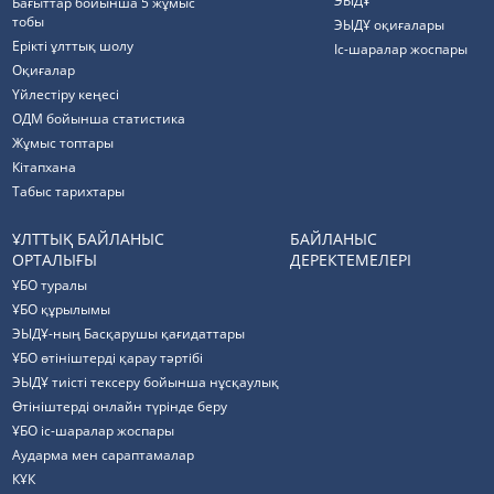
ЭЫДҰ
Бағыттар бойынша 5 жұмыс
тобы
ЭЫДҰ оқиғалары
Ерікті ұлттық шолу
Іс-шаралар жоспары
Оқиғалар
Үйлестіру кеңесі
ОДМ бойынша статистика
Жұмыс топтары
Кітапхана
Табыс тарихтары
ҰЛТТЫҚ БАЙЛАНЫС
БАЙЛАНЫС
ОРТАЛЫҒЫ
ДЕРЕКТЕМЕЛЕРІ
ҰБО туралы
ҰБО құрылымы
ЭЫДҰ-ның Басқарушы қағидаттары
ҰБО өтініштерді қарау тәртібі
ЭЫДҰ тиісті тексеру бойынша нұсқаулық
Өтініштерді онлайн түрінде беру
ҰБО іс-шаралар жоспары
Аударма мен сараптамалар
КҰК