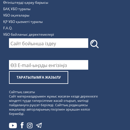
Өтініштерді қарау барысы
БАҚ ҰБО туралы
ҰБО оқиғалары
ҚР ҰБО қызметі туралы
F.A.Q.
ҰБО байланыс деректемелерi
ТАРАТЫЛЫМҒА ЖАЗЫЛУ
Сайттың саясаты
Сайт материалдарымен жұмыс жасаған кезде дереккөзге
міндетті түрде гиперсілтеме жасай отырып, мәтінді
пайдалануға рұқсат беріледі. Сайттың редакциясы
мақалалар авторларының пікірімен әрқашан келісе
бермейді.