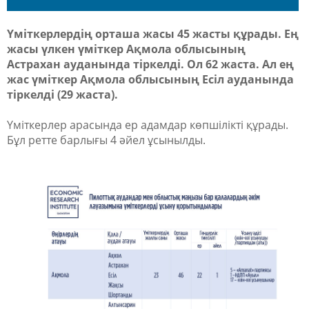
Үміткерлердің орташа жасы 45 жасты құрады. Ең
жасы үлкен үміткер Ақмола облысының
Астрахан ауданында тіркелді. Ол 62 жаста. Ал ең
жас үміткер Ақмола облысының Есіл ауданында
тіркелді (29 жаста).
Үміткерлер арасында ер адамдар көпшілікті құрады.
Бұл ретте барлығы 4 әйел ұсынылды.