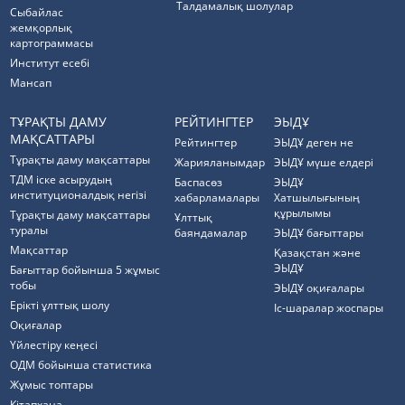
Талдамалық шолулар
Cыбайлас
жемқорлық
картограммасы
Институт есебі
Мансап
ТҰРАҚТЫ ДАМУ
РЕЙТИНГТЕР
ЭЫДҰ
МАҚСАТТАРЫ
Рейтингтер
ЭЫДҰ деген не
Тұрақты даму мақсаттары
Жарияланымдар
ЭЫДҰ мүше елдері
ТДМ іске асырудың
Баспасөз
ЭЫДҰ
институционалдық негізі
хабарламалары
Хатшылығының
құрылымы
Тұрақты даму мақсаттары
Ұлттық
туралы
баяндамалар
ЭЫДҰ бағыттары
Мақсаттар
Қазақстан және
ЭЫДҰ
Бағыттар бойынша 5 жұмыс
тобы
ЭЫДҰ оқиғалары
Ерікті ұлттық шолу
Іс-шаралар жоспары
Оқиғалар
Үйлестіру кеңесі
ОДМ бойынша статистика
Жұмыс топтары
Кітапхана