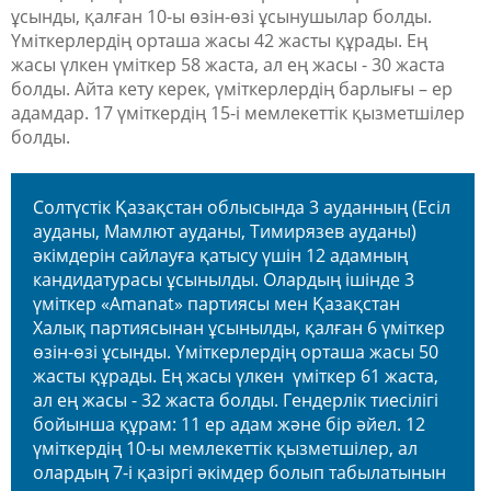
ұсынды, қалған 10-ы өзін-өзі ұсынушылар болды.
Үміткерлердің орташа жасы 42 жасты құрады. Ең
жасы үлкен үміткер 58 жаста, ал ең жасы - 30 жаста
болды. Айта кету керек, үміткерлердің барлығы – ер
адамдар. 17 үміткердің 15-і мемлекеттік қызметшілер
болды.
Солтүстік Қазақстан облысында 3 ауданның (Есіл
ауданы, Мамлют ауданы, Тимирязев ауданы)
әкімдерін сайлауға қатысу үшін 12 адамның
кандидатурасы ұсынылды. Олардың ішінде 3
үміткер «Amanat» партиясы мен Қазақстан
Халық партиясынан ұсынылды, қалған 6 үміткер
өзін-өзі ұсынды. Үміткерлердің орташа жасы 50
жасты құрады. Ең жасы үлкен үміткер 61 жаста,
ал ең жасы - 32 жаста болды. Гендерлік тиесілігі
бойынша құрам: 11 ер адам және бір әйел. 12
үміткердің 10-ы мемлекеттік қызметшілер, ал
олардың 7-і қазіргі әкімдер болып табылатынын