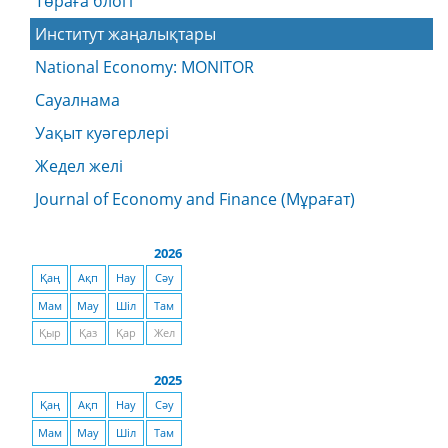
Төраға блогі
Институт жаңалықтары
National Economy: MONITOR
Сауалнама
Уақыт куәгерлері
Жедел желі
Journal of Economy and Finance (Мұрағат)
2026
Қаң
Ақп
Нау
Сәу
Мам
Мау
Шіл
Там
Қыр
Қаз
Қар
Жел
2025
Қаң
Ақп
Нау
Сәу
Мам
Мау
Шіл
Там