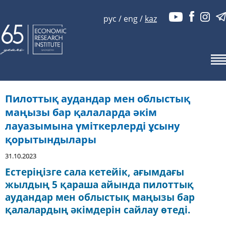
рус
/
eng
/
kaz
Пилоттық аудандар мен облыстық
маңызы бар қалаларда әкім
лауазымына үміткерлерді ұсыну
қорытындылары
31.10.2023
Естеріңізге сала кетейік, ағымдағы
жылдың 5 қараша айында пилоттық
аудандар мен облыстық маңызы бар
қалалардың әкімдерін сайлау өтеді.