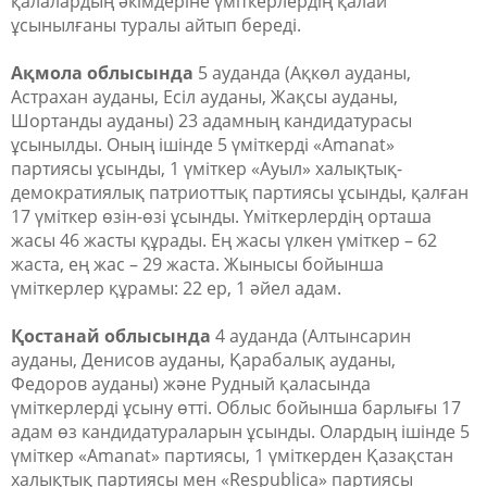
қалалардың әкімдеріне үміткерлердің қалай
ұсынылғаны туралы айтып береді.
Ақмола облысында
5 ауданда (Ақкөл ауданы,
Астрахан ауданы, Есіл ауданы, Жақсы ауданы,
Шортанды ауданы) 23 адамның кандидатурасы
ұсынылды. Оның ішінде 5 үміткерді «Amanat»
партиясы ұсынды, 1 үміткер «Ауыл» халықтық-
демократиялық патриоттық партиясы ұсынды, қалған
17 үміткер өзін-өзі ұсынды. Үміткерлердің орташа
жасы 46 жасты құрады. Ең жасы үлкен үміткер – 62
жаста, ең жас – 29 жаста. Жынысы бойынша
үміткерлер құрамы: 22 ер, 1 әйел адам.
Қостанай облысында
4 ауданда (Алтынсарин
ауданы, Денисов ауданы, Қарабалық ауданы,
Федоров ауданы) және Рудный қаласында
үміткерлерді ұсыну өтті. Облыс бойынша барлығы 17
адам өз кандидатураларын ұсынды. Олардың ішінде 5
үміткер «Аmanat» партиясы, 1 үміткерден Қазақстан
халықтық партиясы мен «Respublica» партиясы