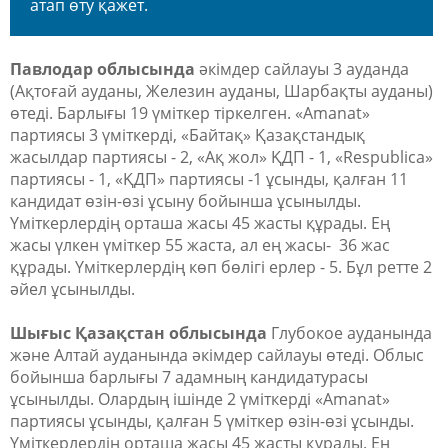
атап өту қажет.
Павлодар облысында
әкімдер сайлауы 3 ауданда
(Ақтоғай ауданы, Железин ауданы, Шарбақты ауданы)
өтеді. Барлығы 19 үміткер тіркелген. «Amanat»
партиясы 3 үміткерді, «Байтақ» Қазақстандық
жасылдар партиясы - 2, «Ақ жол» ҚДП - 1, «Respublica»
партиясы - 1, «ҚДП» партиясы -1 ұсынды, қалған 11
кандидат өзін-өзі ұсыну бойынша ұсынылды.
Үміткерлердің орташа жасы 45 жасты құрады. Ең
жасы үлкен үміткер 55 жаста, ал ең жасы- 36 жас
құрады. Үміткерлердің көп бөлігі ерлер - 5. Бұл ретте 2
әйел ұсынылды.
Шығыс Қазақстан облысында
Глубокое ауданында
және Алтай ауданында әкімдер сайлауы өтеді. Облыс
бойынша барлығы 7 адамның кандидатурасы
ұсынылды. Олардың ішінде 2 үміткерді «Amanat»
партиясы ұсынды, қалған 5 үміткер өзін-өзі ұсынды.
Үміткерлердің орташа жасы 45 жасты құрады. Ең