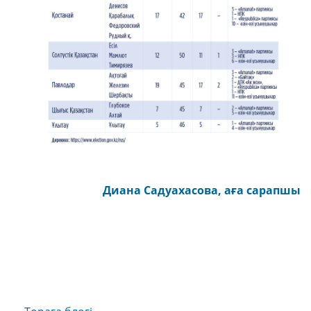
Диана Садуахасова, аға сарапшы