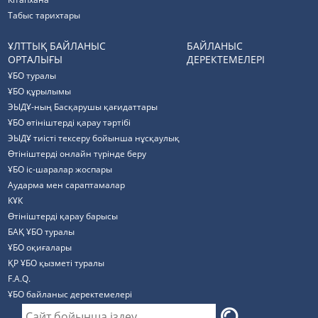
Табыс тарихтары
ҰЛТТЫҚ БАЙЛАНЫС
БАЙЛАНЫС
ОРТАЛЫҒЫ
ДЕРЕКТЕМЕЛЕРІ
ҰБО туралы
ҰБО құрылымы
ЭЫДҰ-ның Басқарушы қағидаттары
ҰБО өтініштерді қарау тәртібі
ЭЫДҰ тиісті тексеру бойынша нұсқаулық
Өтініштерді онлайн түрінде беру
ҰБО іс-шаралар жоспары
Аударма мен сараптамалар
КҰК
Өтініштерді қарау барысы
БАҚ ҰБО туралы
ҰБО оқиғалары
ҚР ҰБО қызметі туралы
F.A.Q.
ҰБО байланыс деректемелерi