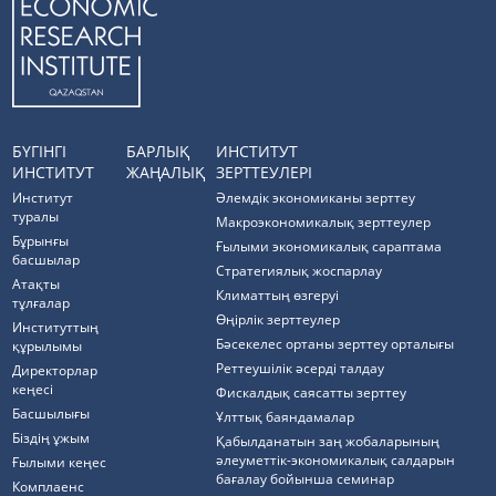
БҮГІНГІ
БАРЛЫҚ
ИНСТИТУТ
ИНСТИТУТ
ЖАҢАЛЫҚ
ЗЕРТТЕУЛЕРІ
Институт
Әлемдік экономиканы зерттеу
туралы
Макроэкономикалық зерттеулер
Бұрынғы
Ғылыми экономикалық сараптама
басшылар
Стратегиялық жоспарлау
Атақты
Климаттың өзгеруі
тұлғалар
Өңірлік зерттеулер
Институттың
Бәсекелес ортаны зерттеу орталығы
құрылымы
Реттеушілік әсерді талдау
Директорлар
кеңесі
Фискалдық саясатты зерттеу
Басшылығы
Ұлттық баяндамалар
Біздің ұжым
Қабылданатын заң жобаларының
әлеуметтік-экономикалық салдарын
Ғылыми кеңес
бағалау бойынша семинар
Комплаенс