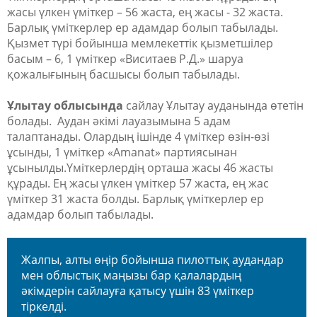
жасы үлкен үміткер – 56 жаста, ең жасы - 32 жаста.
Барлық үміткерлер ер адамдар болып табылады.
Қызмет түрі бойынша мемлекеттік қызметшілер
басым – 6, 1 үміткер «Виситаев Р.Д.» шаруа
қожалығының басшысы болып табылады.
Ұлытау облысында
сайлау Ұлытау ауданында өтетін
болады. Аудан әкімі лауазымына 5 адам
талаптанады. Олардың ішінде 4 үміткер өзін-өзі
ұсынды, 1 үміткер «Amanat» партиясынан
ұсынылды.Үміткерлердің орташа жасы 46 жасты
құрады. Ең жасы үлкен үміткер 57 жаста, ең жас
үміткер 31 жаста болды. Барлық үміткерлер ер
адамдар болып табылады.
Жалпы, алты өңір бойынша пилоттық аудандар
мен облыстық маңызы бар қалалардың
әкімдерін сайлауға қатысу үшін 83 үміткер
тіркелді.