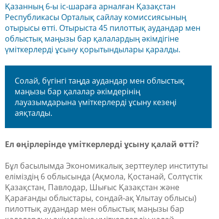
Қазанның 6-ы іс-шараға арналған Қазақстан
Республикасы Орталық сайлау комиссиясының
отырысы өтті. Отырыста 45 пилоттық аудандар мен
облыстық маңызы бар қалалардың әкімдігіне
үміткерлерді ұсыну қорытындылары қаралды.
Солай, бүгінгі таңда аудандар мен облыстық
маңызы бар қалалар әкімдерінің
лауазымдарына үміткерлерді ұсыну кезеңі
аяқталды.
Ел өңірлерінде үміткерлерді ұсыну қалай өтті?
Бұл басылымда Экономикалық зерттеулер институты
еліміздің 6 облысында (Ақмола, Қостанай, Солтүстік
Қазақстан, Павлодар, Шығыс Қазақстан және
Қарағанды облыстары, сондай-ақ Ұлытау облысы)
пилоттық аудандар мен облыстық маңызы бар