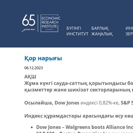
БҮГІНГІ
БАРЛЫҚ
ИН
ИНСТИТУТ
ЖАҢАЛЫҚ
ЗЕР
Қор нарығы
06.12.2023
АҚШ
Жұма күнгі сауда-саттық қорытындысы б
қызметтер және шикізат секторларының н
Осылайша,
Dow Jones
индексі 0,82%-ке,
S&P 
Индекс құрамдастары арасындағы өсу к
Dow Jones
– Walgreens boots Alliance In