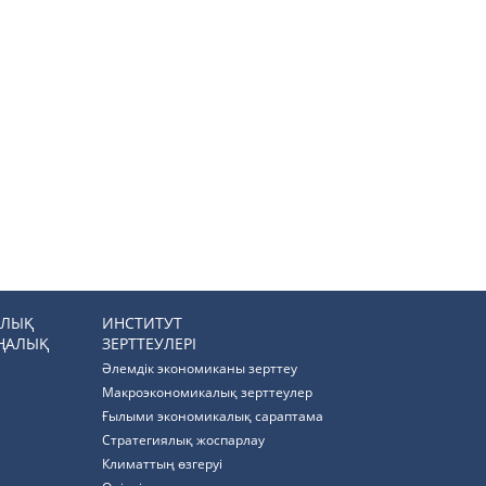
РЛЫҚ
ИНСТИТУТ
ҢАЛЫҚ
ЗЕРТТЕУЛЕРІ
Әлемдік экономиканы зерттеу
Макроэкономикалық зерттеулер
Ғылыми экономикалық сараптама
Стратегиялық жоспарлау
Климаттың өзгеруі