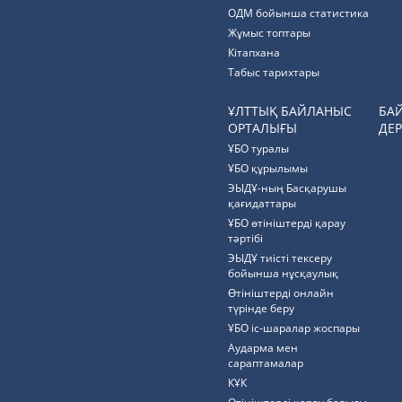
ОДМ бойынша статистика
Жұмыс топтары
Кітапхана
Табыс тарихтары
ҰЛТТЫҚ БАЙЛАНЫС
БА
ОРТАЛЫҒЫ
ДЕР
ҰБО туралы
ҰБО құрылымы
ЭЫДҰ-ның Басқарушы
қағидаттары
ҰБО өтініштерді қарау
тәртібі
ЭЫДҰ тиісті тексеру
бойынша нұсқаулық
Өтініштерді онлайн
түрінде беру
ҰБО іс-шаралар жоспары
Аударма мен
сараптамалар
КҰК