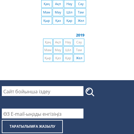
Қаң
Ақп
Нау
Сәу
Мам
Мау
Шіл
Там
Қыр
Қаз
Қар
Жел
2019
Қаң
Ақп
Нау
Сәу
Мам
Мау
Шіл
Там
Қыр
Қаз
Қар
Жел
ТАРАТЫЛЫМҒА ЖАЗЫЛУ