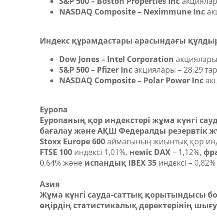
S&P 500
– Boston Properties Inc
акциялары
NASDAQ Composite – Neximmune Inc
акц
Индекс құрамдастары арасындағы құлды
Dow Jones – Intel Corporation
акциялары –
S&P 500 – Pfizer Inc
акциялары – 28,29 тар
NASDAQ Composite – Polar Power Inc
акц
Еуропа
Еуропаның қор индекстері жұма күнгі сау
бағалау және АҚШ Федералды резервтік жү
Stoxx Europe 600
аймағының жиынтық қор индекс
FTSE 100
индексі 1,01%,
неміс DAX
– 1,12%,
фр
0,64% және
испандық IBEX 35
индексі – 0,82% 
Азия
Жұма күнгі сауда-саттық қорытындысы бо
өңірдің статистикалық деректерінің шығ