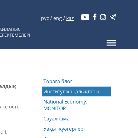
рус
/
eng
/
kaz
АЙЛАНЫС
ЕРЕКТЕМЕЛЕРІ
Төраға блогі
налдық
Институт жаңалықтары
National Economy:
-ке өсті.
MONITOR
Сауалнама
Уақыт куәгерлері
сті.