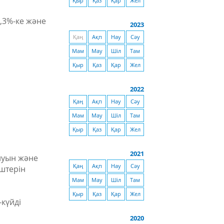
Қыр
Қаз
Қар
Жел
0,3%-ке және
2023
Қаң
Ақп
Нау
Сәу
Мам
Мау
Шіл
Там
Қыр
Қаз
Қар
Жел
2022
Қаң
Ақп
Нау
Сәу
Мам
Мау
Шіл
Там
Қыр
Қаз
Қар
Жел
2021
ылуын және
Қаң
Ақп
Нау
Сәу
штерін
Мам
Мау
Шіл
Там
Қыр
Қаз
Қар
Жел
-күйді
2020