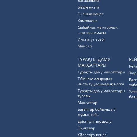
Басшылығы
Біздің ұжым
Ғылыми кеңес
Комплаенс
Cыбайлас жемқорлық
картограммасы
Институт есебі
Мансап
ТҰРАҚТЫ ДАМУ
РЕ
МАҚСАТТАРЫ
Рей
Тұрақты даму мақсаттары
Жар
ТДМ іске асырудың
Бас
институционалдық негізі
хаб
Тұрақты даму мақсаттары
Ұлт
туралы
бая
Мақсаттар
Бағыттар бойынша 5
жұмыс тобы
Ерікті ұлттық шолу
Оқиғалар
Үйлестіру кеңесі