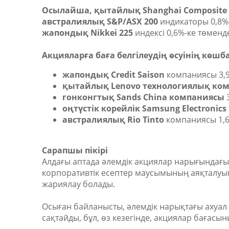
Осылайша, қытайлық Shanghai Composite
австралиялық S&P/ASX 200
индикаторы 0,8%-
жапондық Nikkei 225
индексі 0,6%-ке төменде
Акцияларға баға белгілеудің өсуінің көш
жапондық Credit Saison
компаниясы 3,9
қытайлық Lenovo технологиялық ко
гонконгтық Sands China компаниясы
3
оңтүстік корейлік Samsung Electronics 
австралиялық Rio Tinto
компаниясы 1,6
Сарапшы пікірі
Алдағы аптада әлемдік акциялар нарығындағы 
корпоративтік есептер маусымының аяқталуы
жариялау болады.
Осыған байланысты, әлемдік нарықтағы ахуал 
сақтайды, бұл, өз кезегінде, акциялар бағасы