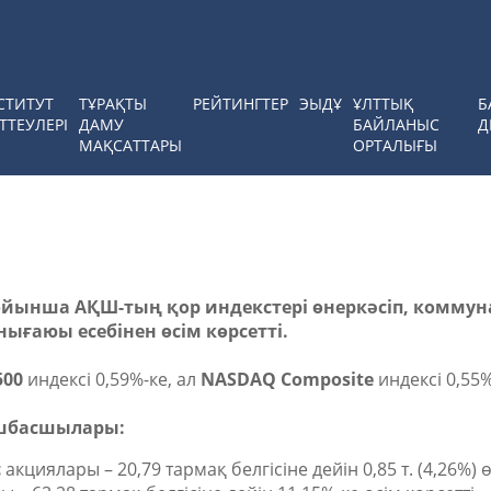
СТИТУТ
ТҰРАҚТЫ
РЕЙТИНГТЕР
ЭЫДҰ
ҰЛТТЫҚ
Б
ТТЕУЛЕРІ
ДАМУ
БАЙЛАНЫС
Д
МАҚСАТТАРЫ
ОРТАЛЫҒЫ
ойынша АҚШ-тың қор индекстері өнеркәсіп, комму
ығаюы есебінен өсім көрсетті.
500
индексі 0,59%-ке, ал
NASDAQ Composite
индексі 0,55%
өшбасшылары:
c
акциялары – 20,79 тармақ белгісіне дейін 0,85 т. (4,26%) ө