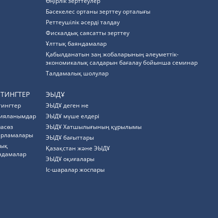
Өңірлік зерттеулер
Бәсекелес ортаны зерттеу орталығы
Реттеушілік әсерді талдау
Фискалдық саясатты зерттеу
Ұлттық баяндамалар
Қабылданатын заң жобаларының әлеуметтік-
экономикалық салдарын бағалау бойынша семинар
Талдамалық шолулар
ЙТИНГТЕР
ЭЫДҰ
тингтер
ЭЫДҰ деген не
ияланымдар
ЭЫДҰ мүше елдері
пасөз
ЭЫДҰ Хатшылығының құрылымы
арламалары
ЭЫДҰ бағыттары
тық
Қазақстан және ЭЫДҰ
ндамалар
ЭЫДҰ оқиғалары
Іс-шаралар жоспары