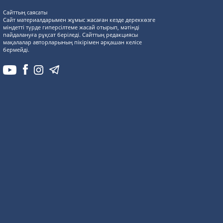
Сайттың саясаты
Сайт материалдарымен жұмыс жасаған кезде дереккөзге
міндетті түрде гиперсілтеме жасай отырып, мәтінді
пайдалануға рұқсат беріледі. Сайттың редакциясы
мақалалар авторларының пікірімен әрқашан келісе
бермейді.