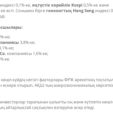
индексі 0,1%-ке,
оңтүстік корейлік Kospi
0,5%-ке және
ке өсті. Сонымен бірге
гонконгтық Hang Seng
индексі 
ді.
басшылары:
%-ке;
мпаниясы
3,8%-ке;
,1%-ке;
Co.
компаниясы 1,6%-ке;
%-ке.
көңіл-күйдің негізгі факторлары ФРЖ әрекетінің тоқтат
н ескере отырып, АҚШ-тың макроэкономикалық көрсеткі
инвесторлар тарапынан қалыпты оң және күтілетін көңіл
ның айтарлықтай сақтықпен өзгеруіне әсер етеді.