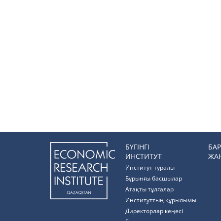
БҮГІНГІ
БА
ИНСТИТУТ
ЖА
Институт туралы
Бұрынғы басшылар
Атақты тұлғалар
Институттың құрылымы
Директорлар кеңесі