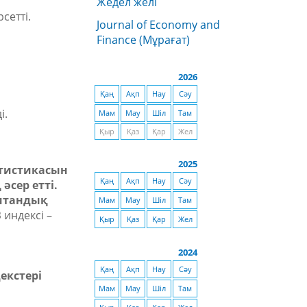
Жедел желі
сетті.
Journal of Economy and
Finance (Мұрағат)
2026
Қаң
Ақп
Нау
Сәу
і.
Мам
Мау
Шіл
Там
Қыр
Қаз
Қар
Жел
2025
атистикасын
Қаң
Ақп
Нау
Сәу
әсер етті.
итандық
Мам
Мау
Шіл
Там
B
индексі –
Қыр
Қаз
Қар
Жел
2024
Қаң
Ақп
Нау
Сәу
екстері
Мам
Мау
Шіл
Там