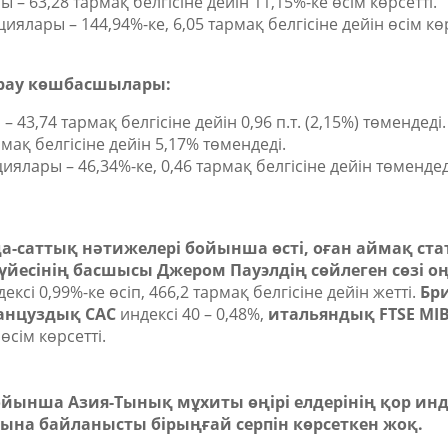
 – 63,28 тармақ белгісіне дейін 11,15%-ке өсім көрсетті.
иялары – 144,94%-ке, 6,05 тармақ белгісіне дейін өсім көр
рау көшбасшылары:
 43,74 тармақ белгісіне дейін 0,96 п.т. (2,15%) төмендеді.
мақ белгісіне дейін 5,17% төмендеді.
иялары – 46,34%-ке, 0,46 тармақ белгісіне дейін төмендед
да-саттық нәтижелері бойынша өсті, оған аймақ ст
йесінің басшысы Джером Пауэлдің сөйлеген сөзі оң 
і 0,99%-ке өсіп, 466,2 тармақ белгісіне дейін жетті.
Бр
анцуздық СAС
индексі 40 – 0,48%,
итальяндық FTSE MI
өсім көрсетті.
йынша Азия-Тынық мұхиты өңірі елдерінің қор инд
уына байланысты бірыңғай серпін көрсеткен жоқ.