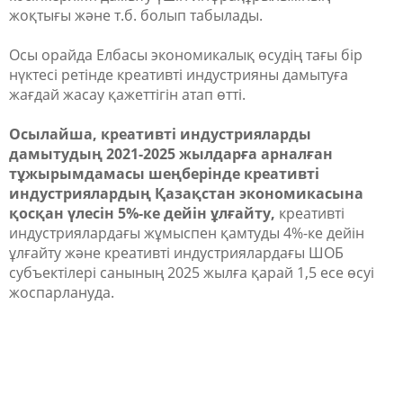
жоқтығы және т.б. болып табылады.
Осы орайда Елбасы экономикалық өсудің тағы бір
нүктесі ретінде креативті индустрияны дамытуға
жағдай жасау қажеттігін атап өтті.
Осылайша, креативті индустрияларды
дамытудың 2021-2025 жылдарға арналған
тұжырымдамасы шеңберінде креативті
индустриялардың Қазақстан экономикасына
қосқан үлесін 5%-ке дейін ұлғайту,
креативті
индустриялардағы жұмыспен қамтуды 4%-ке дейін
ұлғайту және креативті индустриялардағы ШОБ
субъектілері санының 2025 жылға қарай 1,5 есе өсуі
жоспарлануда.