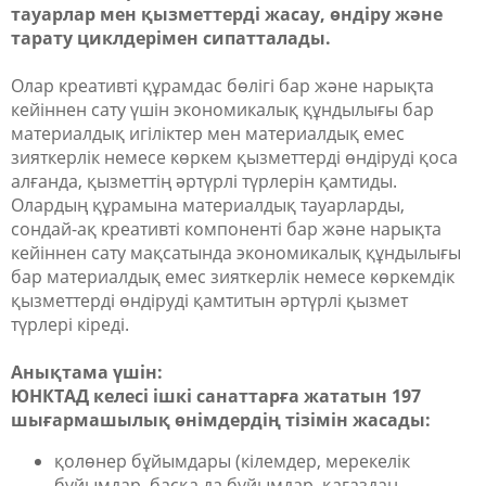
тауарлар мен қызметтерді жасау, өндіру және
тарату циклдерімен сипатталады.
Олар креативті құрамдас бөлігі бар және нарықта
кейіннен сату үшін экономикалық құндылығы бар
материалдық игіліктер мен материалдық емес
зияткерлік немесе көркем қызметтерді өндіруді қоса
алғанда, қызметтің әртүрлі түрлерін қамтиды.
Олардың құрамына материалдық тауарларды,
сондай-ақ креативті компоненті бар және нарықта
кейіннен сату мақсатында экономикалық құндылығы
бар материалдық емес зияткерлік немесе көркемдік
қызметтерді өндіруді қамтитын әртүрлі қызмет
түрлері кіреді.
Анықтама үшін:
ЮНКТАД келесі ішкі санаттарға жататын 197
шығармашылық өнімдердің тізімін жасады:
қолөнер бұйымдары (кілемдер, мерекелік
бұйымдар, басқа да бұйымдар, қағаздан