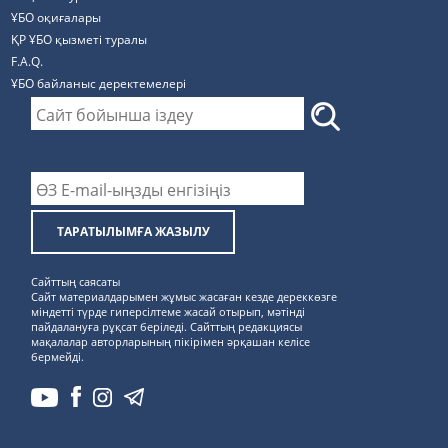
ҰБО оқиғалары
ҚР ҰБО қызметі туралы
F.A.Q.
ҰБО байланыс деректемелерi
ТАРАТЫЛЫМҒА ЖАЗЫЛУ
Сайттың саясаты
Сайт материалдарымен жұмыс жасаған кезде дереккөзге
міндетті түрде гиперсілтеме жасай отырып, мәтінді
пайдалануға рұқсат беріледі. Сайттың редакциясы
мақалалар авторларының пікірімен әрқашан келісе
бермейді.