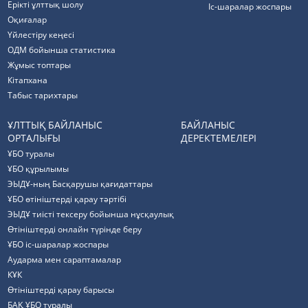
Ерікті ұлттық шолу
Іс-шаралар жоспары
Оқиғалар
Үйлестіру кеңесі
ОДМ бойынша статистика
Жұмыс топтары
Кітапхана
Табыс тарихтары
ҰЛТТЫҚ БАЙЛАНЫС
БАЙЛАНЫС
ОРТАЛЫҒЫ
ДЕРЕКТЕМЕЛЕРІ
ҰБО туралы
ҰБО құрылымы
ЭЫДҰ-ның Басқарушы қағидаттары
ҰБО өтініштерді қарау тәртібі
ЭЫДҰ тиісті тексеру бойынша нұсқаулық
Өтініштерді онлайн түрінде беру
ҰБО іс-шаралар жоспары
Аударма мен сараптамалар
КҰК
Өтініштерді қарау барысы
БАҚ ҰБО туралы