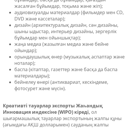
жасалған бұйымдар, тоқыма және жіп);
аудиовизуалды материалдар (фильмдер мен CD,
DVD және кассеталар);
дизайн (архитектуралық дизайн, сән дизайны,
шыны ыдыстар, интерьер дизайны, зергерлік
бұйымдар мен ойыншықтар);
жаңа медиа (жазылған медиа және бейне
ойындар);
орындаушылық өнер (музыкалық аспаптар және
ноталар);
баспа (кітаптар, газеттер және басқа да баспа
материалдары);
бейнелеу өнері (антиквариат, кескіндеме,
фотосурет және мүсін).
Креативті тауарлар экспорты Жаһандық
Инновация индексіне (WIPO) кіреді,
ол
шығармашылық тауарлар экспортының жалпы құны
(ағымдағы АҚШ долларымен) сауданың жалпы