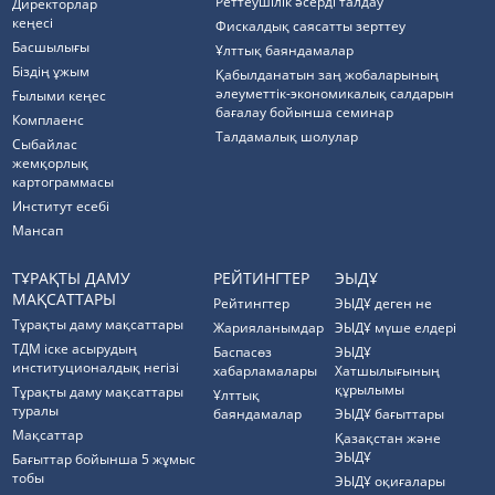
Реттеушілік әсерді талдау
Директорлар
кеңесі
Фискалдық саясатты зерттеу
Басшылығы
Ұлттық баяндамалар
Біздің ұжым
Қабылданатын заң жобаларының
әлеуметтік-экономикалық салдарын
Ғылыми кеңес
бағалау бойынша семинар
Комплаенс
Талдамалық шолулар
Cыбайлас
жемқорлық
картограммасы
Институт есебі
Мансап
ТҰРАҚТЫ ДАМУ
РЕЙТИНГТЕР
ЭЫДҰ
МАҚСАТТАРЫ
Рейтингтер
ЭЫДҰ деген не
Тұрақты даму мақсаттары
Жарияланымдар
ЭЫДҰ мүше елдері
ТДМ іске асырудың
Баспасөз
ЭЫДҰ
институционалдық негізі
хабарламалары
Хатшылығының
құрылымы
Тұрақты даму мақсаттары
Ұлттық
туралы
баяндамалар
ЭЫДҰ бағыттары
Мақсаттар
Қазақстан және
ЭЫДҰ
Бағыттар бойынша 5 жұмыс
тобы
ЭЫДҰ оқиғалары