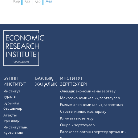
Қыр
Қаз
Қар
Жел
БҮГІНГІ
БАРЛЫҚ
ИНСТИТУТ
ИНСТИТУТ
ЖАҢАЛЫҚ
ЗЕРТТЕУЛЕРІ
Институт
Әлемдік экономиканы зерттеу
туралы
Макроэкономикалық зерттеулер
Бұрынғы
Ғылыми экономикалық сараптама
басшылар
Стратегиялық жоспарлау
Атақты
Климаттың өзгеруі
тұлғалар
Өңірлік зерттеулер
Институттың
Бәсекелес ортаны зерттеу орталығы
құрылымы