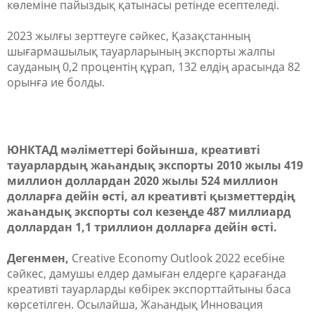
көлеміне пайыздық қатынасы ретінде есептеледі.
2023 жылғы зерттеуге сәйкес, Қазақстанның
шығармашылық тауарларының экспорты жалпы
сауданың 0,2 процентің құрап, 132 елдің арасында 82
орынға ие болды.
ЮНКТАД мәліметтері бойынша, креативті
тауарлардың жаһандық экспорты 2010 жылы 419
миллион доллардан 2020 жылы 524 миллион
долларға дейін өсті, ал креативті қызметтердің
жаһандық экспорты сол кезеңде 487 миллиард
доллардан 1,1 триллион долларға дейін өсті.
Дегенмен,
Creative Economy Outlook 2022 есебіне
сәйкес, дамушы елдер дамыған елдерге қарағанда
креативті тауарларды көбірек экспорттайтыны баса
көрсетілген. Осылайша, Жаһандық Инновация