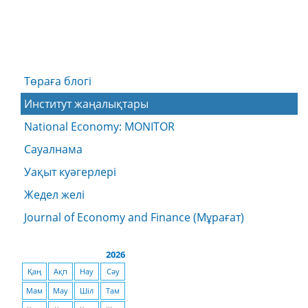
Төраға блогі
Институт жаңалықтары
National Economy: MONITOR
Сауалнама
Уақыт куәгерлері
Жедел желі
Journal of Economy and Finance (Мұрағат)
2026
Қаң
Ақп
Нау
Сәу
Мам
Мау
Шіл
Там