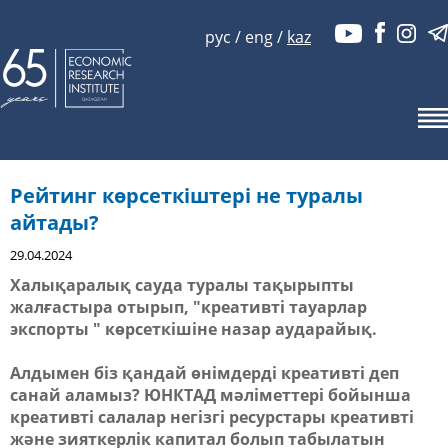
рус
/
eng
/
kaz
Рейтинг көрсеткіштері не туралы
айтады?
29.04.2024
Халықаралық сауда туралы тақырыпты
жалғастыра отырып, "креативті тауарлар
экспорты " көрсеткішіне назар аударайық.
Алдымен біз қандай өнімдерді креативті деп
санай аламыз? ЮНКТАД мәліметтері бойынша
креативті салалар негізгі ресурстары креативті
және зияткерлік капитал болып табылатын