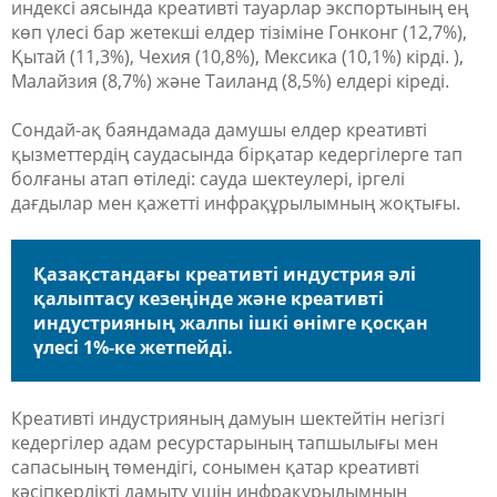
индексі аясында креативті тауарлар экспортының ең
көп үлесі бар жетекші елдер тізіміне Гонконг (12,7%),
Қытай (11,3%), Чехия (10,8%), Мексика (10,1%) кірді. ),
Малайзия (8,7%) және Таиланд (8,5%) елдері кіреді.
Сондай-ақ баяндамада дамушы елдер креативті
қызметтердің саудасында бірқатар кедергілерге тап
болғаны атап өтіледі: сауда шектеулері, іргелі
дағдылар мен қажетті инфрақұрылымның жоқтығы.
Қазақстандағы креативті индустрия әлі
қалыптасу кезеңінде және креативті
индустрияның жалпы ішкі өнімге қосқан
үлесі 1%-ке жетпейді.
Креативті индустрияның дамуын шектейтін негізгі
кедергілер адам ресурстарының тапшылығы мен
сапасының төмендігі, сонымен қатар креативті
кәсіпкерлікті дамыту үшін инфрақұрылымның