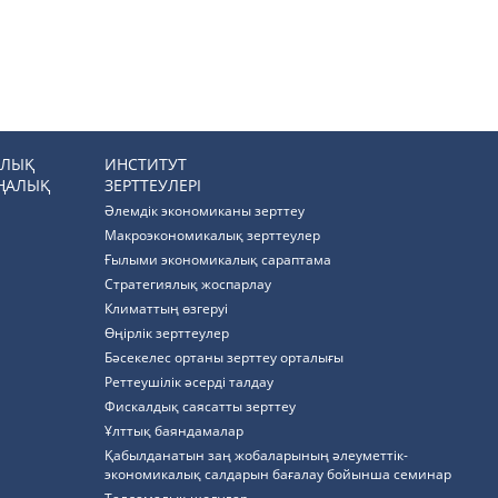
РЛЫҚ
ИНСТИТУТ
ҢАЛЫҚ
ЗЕРТТЕУЛЕРІ
Әлемдік экономиканы зерттеу
Макроэкономикалық зерттеулер
Ғылыми экономикалық сараптама
Стратегиялық жоспарлау
Климаттың өзгеруі
Өңірлік зерттеулер
Бәсекелес ортаны зерттеу орталығы
Реттеушілік әсерді талдау
Фискалдық саясатты зерттеу
Ұлттық баяндамалар
Қабылданатын заң жобаларының әлеуметтік-
экономикалық салдарын бағалау бойынша семинар