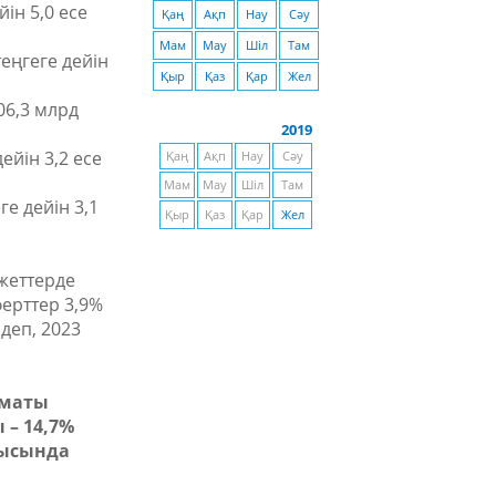
ін 5,0 есе
Қаң
Ақп
Нау
Сәу
Мам
Мау
Шіл
Там
еңгеге дейін
Қыр
Қаз
Қар
Жел
06,3 млрд
2019
йін 3,2 есе
Қаң
Ақп
Нау
Сәу
Мам
Мау
Шіл
Там
е дейін 3,1
Қыр
Қаз
Қар
Жел
жеттерде
ерттер 3,9%
деп, 2023
лматы
 – 14,7%
лысында