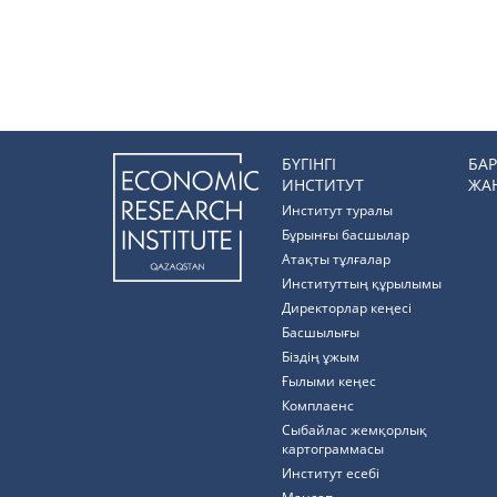
БҮГІНГІ
БА
ИНСТИТУТ
ЖА
Институт туралы
Бұрынғы басшылар
Атақты тұлғалар
Институттың құрылымы
Директорлар кеңесі
Басшылығы
Біздің ұжым
Ғылыми кеңес
Комплаенс
Cыбайлас жемқорлық
картограммасы
Институт есебі