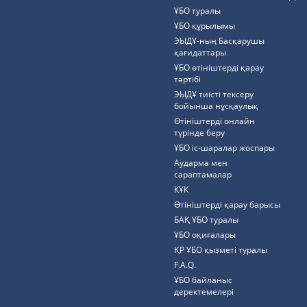
ҰБО туралы
ҰБО құрылымы
ЭЫДҰ-ның Басқарушы
қағидаттары
ҰБО өтініштерді қарау
тәртібі
ЭЫДҰ тиісті тексеру
бойынша нұсқаулық
Өтініштерді онлайн
түрінде беру
ҰБО іс-шаралар жоспары
Аударма мен
сараптамалар
КҰК
Өтініштерді қарау барысы
БАҚ ҰБО туралы
ҰБО оқиғалары
ҚР ҰБО қызметі туралы
F.A.Q.
ҰБО байланыс
деректемелерi