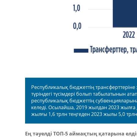
Республикалық бюджеттің трансферттеріне
түріндегі түсімдері болып табылатынын атап 
республикалық бюджеттің субвенцияларына
келеді. Осылайша, 2019 жылдан 2023 жылға
жылғы 1,6 трлн теңгеден 2023 жылы 5,0 трлн 
Ең тәуелді ТОП-5 аймақтың қатарына елд