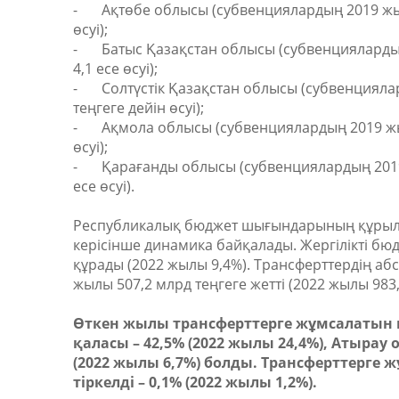
-
Ақтөбе облысы (субвенциялардың 2019 жыл
өсуі);
-
Батыс Қазақстан облысы (субвенциялардың
4,1 есе өсуі);
-
Солтүстік Қазақстан облысы (субвенцияла
теңгеге дейін өсуі);
-
Ақмола облысы (субвенциялардың 2019 жыл
өсуі);
-
Қарағанды облысы (субвенциялардың 2019 
есе өсуі).
Республикалық бюджет шығындарының құрылым
керісінше динамика байқалады. Жергілікті 
құрады (2022 жылы 9,4%). Трансферттердің аб
жылы 507,2 млрд теңгеге жетті (2022 жылы 983,
Өткен жылы трансферттерге жұмсалатын ш
қаласы – 42,5% (2022 жылы 24,4%), Атырау 
(2022 жылы 6,7%) болды. Трансферттерге
тіркелді – 0,1% (2022 жылы 1,2%).