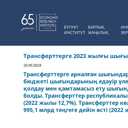
БҮГІНГІ
БАРЛЫҚ
ИН
ИНСТИТУТ
ЖАҢАЛЫҚ
ЗЕР
Трансферттерге 2023 жылғы шығ
26.09.2024
Трансферттерге арналған шығындар
бюджеті шығындарының едәуір үлесі
қолдау мен қамтамасыз ету шығын
болды. Трансферттер республикал
(2022 жылы 12,7%). Трансферттер к
995,1 млрд теңгеге дейін өсті (2022 