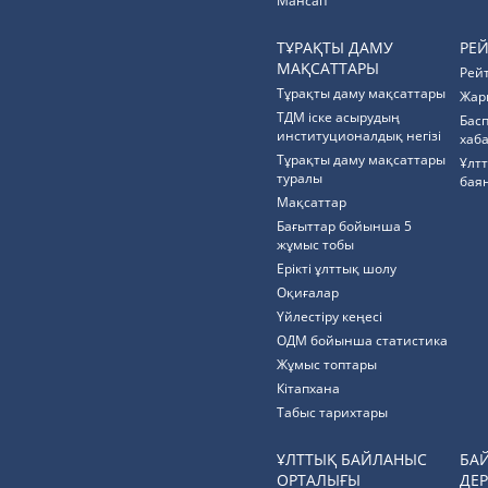
Мансап
ТҰРАҚТЫ ДАМУ
РЕ
МАҚСАТТАРЫ
Рей
Тұрақты даму мақсаттары
Жар
ТДМ іске асырудың
Бас
институционалдық негізі
хаб
Тұрақты даму мақсаттары
Ұлт
туралы
бая
Мақсаттар
Бағыттар бойынша 5
жұмыс тобы
Ерікті ұлттық шолу
Оқиғалар
Үйлестіру кеңесі
ОДМ бойынша статистика
Жұмыс топтары
Кітапхана
Табыс тарихтары
ҰЛТТЫҚ БАЙЛАНЫС
БА
ОРТАЛЫҒЫ
ДЕР