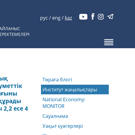
рус
/
eng
/
kaz
АЙЛАНЫС
ЕРЕКТЕМЕЛЕРІ
лық
Төраға блогі
уметтік
Институт жаңалықтары
ығыны
National Economy:
 құрады
MONITOR
2,2 есе 4
Сауалнама
Уақыт куәгерлері