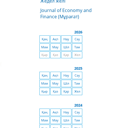
Жедел желі
Journal of Economy and
Finance (Мұрағат)
2026
Қаң
Ақп
Нау
Сәу
Мам
Мау
Шіл
Там
Қыр
Қаз
Қар
Жел
2025
Қаң
Ақп
Нау
Сәу
Мам
Мау
Шіл
Там
Қыр
Қаз
Қар
Жел
2024
Қаң
Ақп
Нау
Сәу
Мам
Мау
Шіл
Там