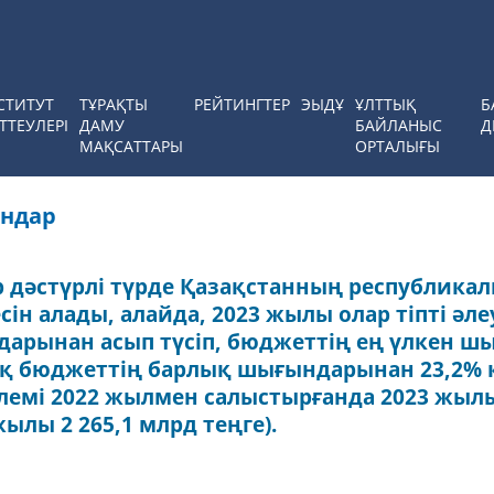
СТИТУТ
ТҰРАҚТЫ
РЕЙТИНГТЕР
ЭЫДҰ
ҰЛТТЫҚ
Б
ТТЕУЛЕРІ
ДАМУ
БАЙЛАНЫС
Д
МАҚСАТТАРЫ
ОРТАЛЫҒЫ
ындар
 дәстүрлі түрде Қазақстанның республика
н алады, алайда, 2023 жылы олар тіпті әле
дарынан асып түсіп, бюджеттің ең үлкен ш
ық бюджеттің барлық шығындарынан 23,2%
өлемі 2022 жылмен салыстырғанда 2023 жылы 
жылы 2 265,1 млрд теңге).