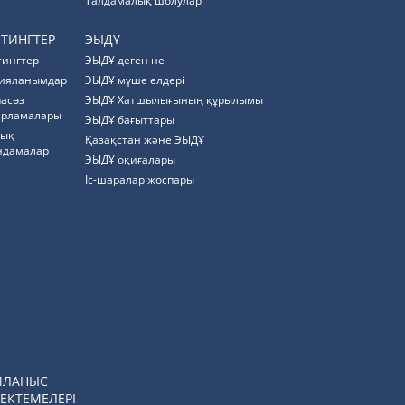
Талдамалық шолулар
ЙТИНГТЕР
ЭЫДҰ
тингтер
ЭЫДҰ деген не
ияланымдар
ЭЫДҰ мүше елдері
пасөз
ЭЫДҰ Хатшылығының құрылымы
арламалары
ЭЫДҰ бағыттары
тық
Қазақстан және ЭЫДҰ
ндамалар
ЭЫДҰ оқиғалары
Іс-шаралар жоспары
ЙЛАНЫС
ЕКТЕМЕЛЕРІ