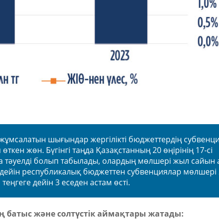
 жұмсалатын шығындар жергілікті бюджеттердің субвенц
өткен жөн. Бүгінгі таңда Қазақстанның 20 өңірінің 17-сі
 тәуелді болып табылады, олардың мөлшері жыл сайын 
 дейін республикалық бюджеттен субвенциялар мөлшері
теңгеге дейін 3 еседен астам өсті.
ің батыс және солтүстік аймақтары жатады: