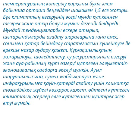
температураның көтерілу қарқыны бүкіл әлем
бойынша орташа деңгейден шамамен 1,5 есе жоғары.
Бұл климаттың өзгеруінің әсері мұнда күткеннен
тезірек және өткір болуы мүмкін дегенді білдіреді.
Мұндай тенденцияларды ескере отырып,
шығарындыларды азайту шараларына ғана емес,
сонымен қатар бейімделу стратегиясын күшейтуге де
ерекше назар аудару қажет. Құрғақшылықтың
жоғарылауы, шөлейттену, су ресурстарының өзгеруі
және ауа-райының күрт өзгеруі күтпеген әлеуметтік-
экономикалық салдарға әкелуі мүмкін. Ауыл
шаруашылығына, сумен жабдықтауға және
инфрақұрылымға қауіп-қатерді азайту үшін климатқа
төзімділікке жүйелі көзқарас қажет, өйткені күтпеген
климаттық әсерлер елге күтілгеннен күштірек әсер
етуі мүмкін.