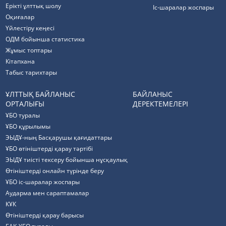
Ерікті ұлттық шолу
Іс-шаралар жоспары
Оқиғалар
Үйлестіру кеңесі
ОДМ бойынша статистика
Жұмыс топтары
Кітапхана
Табыс тарихтары
ҰЛТТЫҚ БАЙЛАНЫС
БАЙЛАНЫС
ОРТАЛЫҒЫ
ДЕРЕКТЕМЕЛЕРІ
ҰБО туралы
ҰБО құрылымы
ЭЫДҰ-ның Басқарушы қағидаттары
ҰБО өтініштерді қарау тәртібі
ЭЫДҰ тиісті тексеру бойынша нұсқаулық
Өтініштерді онлайн түрінде беру
ҰБО іс-шаралар жоспары
Аударма мен сараптамалар
КҰК
Өтініштерді қарау барысы