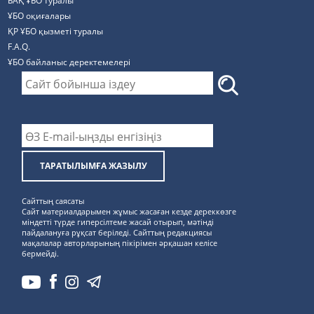
БАҚ ҰБО туралы
ҰБО оқиғалары
ҚР ҰБО қызметі туралы
F.A.Q.
ҰБО байланыс деректемелерi
ТАРАТЫЛЫМҒА ЖАЗЫЛУ
Сайттың саясаты
Сайт материалдарымен жұмыс жасаған кезде дереккөзге
міндетті түрде гиперсілтеме жасай отырып, мәтінді
пайдалануға рұқсат беріледі. Сайттың редакциясы
мақалалар авторларының пікірімен әрқашан келісе
бермейді.