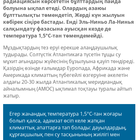
радиациясын көрсететін бұлттардың пайда
болуына ықпал етеді. Олардың азаюы
бұлттылықты төмендетіп, Жерді күн жылуын
көбірек сіңіре бастады. Енді Эль-Ниньо Ла-Нинья
салқындату фазасына ауысқан кезде де
температура 1,5°C-тан төмендемейді.
Мұздықтардың тез еруі ерекше алаңдаушылық
тудырады. Солтүстік Атлантикаға түсетін тұщы су
мұхит ағындары жүйесінің бұзылуына қауіп төндіреді.
Қазірдің өзінде ғалымдар Еуропада, Африкада және
Америкада климаттың түбегейлі өзгеруіне әкелетін
алдағы 20-30 жылда Атлантикалық меридиандық
айналымның (AMOC) ықтимал тоқтауы туралы айтып
жатыр.
Егер жаһандық температура 1,5°C-тан жоғары
болып қалса, адамзат өсіп келе жатқан
климаттық апаттарға тап болады: дауылдардың,
құрғақшылық пен су тасқынының жиілігі мен