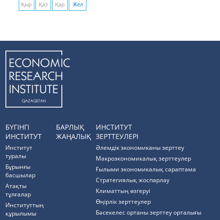
Қыр
Қаз
Қар
Жел
БҮГІНГІ
БАРЛЫҚ
ИНСТИТУТ
ИНСТИТУТ
ЖАҢАЛЫҚ
ЗЕРТТЕУЛЕРІ
Институт
Әлемдік экономиканы зерттеу
туралы
Макроэкономикалық зерттеулер
Бұрынғы
Ғылыми экономикалық сараптама
басшылар
Стратегиялық жоспарлау
Атақты
Климаттың өзгеруі
тұлғалар
Өңірлік зерттеулер
Институттың
Бәсекелес ортаны зерттеу орталығы
құрылымы