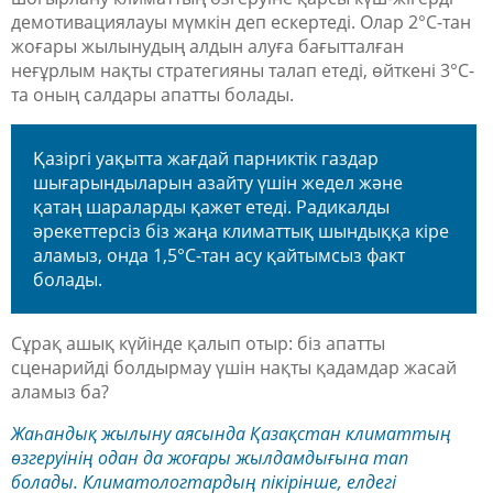
демотивациялауы мүмкін деп ескертеді. Олар 2°C-тан
жоғары жылынудың алдын алуға бағытталған
неғұрлым нақты стратегияны талап етеді, өйткені 3°C-
та оның салдары апатты болады.
Қазіргі уақытта жағдай парниктік газдар
шығарындыларын азайту үшін жедел және
қатаң шараларды қажет етеді. Радикалды
әрекеттерсіз біз жаңа климаттық шындыққа кіре
аламыз, онда 1,5°C-тан асу қайтымсыз факт
болады.
Сұрақ ашық күйінде қалып отыр: біз апатты
сценарийді болдырмау үшін нақты қадамдар жасай
аламыз ба?
Жаһандық жылыну аясында Қазақстан климаттың
өзгеруінің одан да жоғары жылдамдығына тап
болады. Климатологтардың пікірінше, елдегі