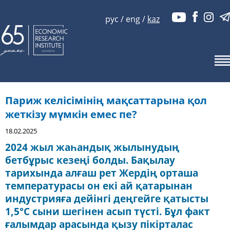
рус
/
eng
/
kaz
Париж келісімінің мақсаттарына қол
жеткізу мүмкін емес пе?
18.02.2025
2024 жыл жаһандық жылынудың
бетбұрыс кезеңі болды. Бақылау
тарихында алғаш рет Жердің орташа
температурасы он екі ай қатарынан
индустрияға дейінгі деңгейге қатысты
1,5°С сыни шегінен асып түсті. Бұл факт
ғалымдар арасында қызу пікірталас