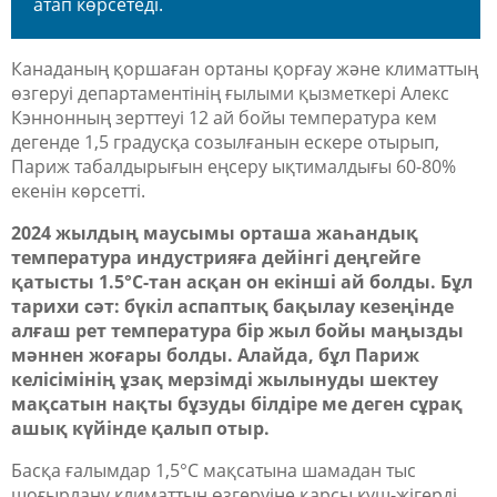
атап көрсетеді.
Канаданың қоршаған ортаны қорғау және климаттың
өзгеруі департаментінің ғылыми қызметкері Алекс
Кэннонның зерттеуі 12 ай бойы температура кем
дегенде 1,5 градусқа созылғанын ескере отырып,
Париж табалдырығын еңсеру ықтималдығы 60-80%
екенін көрсетті.
2024 жылдың маусымы орташа жаһандық
температура индустрияға дейінгі деңгейге
қатысты 1.5°C-тан асқан он екінші ай болды. Бұл
тарихи сәт: бүкіл аспаптық бақылау кезеңінде
алғаш рет температура бір жыл бойы маңызды
мәннен жоғары болды. Алайда, бұл Париж
келісімінің ұзақ мерзімді жылынуды шектеу
мақсатын нақты бұзуды білдіре ме деген сұрақ
ашық күйінде қалып отыр.
Басқа ғалымдар 1,5°С мақсатына шамадан тыс
шоғырлану климаттың өзгеруіне қарсы күш-жігерді