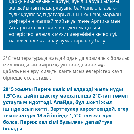
қарқындылығының артуы, ауыл шаруашылығы
жағдайының нашарлауына байланысты азық-
түлік қауіпсіздігі дағдарысының күшеюі, маржан
рифтерінің жаппай жойылуы және Арктика мен
Антарктика экожүйелеріндегі маңызды
өзгерістер, әлемдік мұхит деңгейінің көтерілуі,
нәтижесінде жағалау аумақтарын су басу.
2°C температурада жағдай одан да драмалық болады:
миллиондаған өмірге қауіп төнеді және мұз
қабатының еруі сияқты қайтымсыз өзгерістер қаупі
бірнеше есе артады.
2015 жылғы Париж келісімі елдерді жылынуды
1,5°C-қа дейін шектеу мақсатында 2°C-тан төмен
ұстауға міндеттеді. Алайда, бұл шекті жыл
ішінде асып кетті. Зерттеулер көрсеткендей, егер
температура 18 ай ішінде 1,5°C-тан жоғары
болса, Париж келісімі бұзылған деп айтуға
болады.