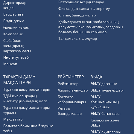
Реттеушілік әсерді талдау
Директорлар
кеңесі
Фискалдық саясатты зерттеу
Басшылығы
Ұлттық баяндамалар
Біздің ұжым
Қабылданатын заң жобаларының
әлеуметтік-экономикалық салдарын
Ғылыми кеңес
бағалау бойынша семинар
Комплаенс
Талдамалық шолулар
Cыбайлас
жемқорлық
картограммасы
Институт есебі
Мансап
ТҰРАҚТЫ ДАМУ
РЕЙТИНГТЕР
ЭЫДҰ
МАҚСАТТАРЫ
Рейтингтер
ЭЫДҰ деген не
Тұрақты даму мақсаттары
Жарияланымдар
ЭЫДҰ мүше елдері
ТДМ іске асырудың
Баспасөз
ЭЫДҰ
институционалдық негізі
хабарламалары
Хатшылығының
құрылымы
Тұрақты даму мақсаттары
Ұлттық
туралы
баяндамалар
ЭЫДҰ бағыттары
Мақсаттар
Қазақстан және
ЭЫДҰ
Бағыттар бойынша 5 жұмыс
тобы
ЭЫДҰ оқиғалары