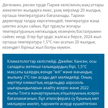
Дегенмен, ресми түрде Париж келісімінің мақсаттары
жекелеген жылдарға емес, ұзақ мерзімді 20 жылдық
орташа температураға бағаланады. Тарихи
деректерді талдау көрсеткендей, температура жаңа
шектен асқан сайын, бұл тұрақты жоғары
температураның көпжылдық кезеңінің басталуымен
сәйкес келді. Егер бұл үрдіс жалғаса берсе, 2024 жыл
орташа температура 1,5°C-тан асатын 20 жылдық
кезеңдегі бірінші жыл болуы мүмкін.
Климатологтар келіспейді. Джеймс Хансен, осы
саладағы жетекші ғалымдардың бірі, 1,5°С
мақсаты қазірдің өзінде "өлі" және жаһандық
жылыну 2°C-тан асады деп мәлімдейді. Оның
зерттеуі климаттық модельдер аэрозоль
шығарындыларын азайту әсерін және 2022
жылы Тонга жанартауының атқылауының әсерін
бағаламағанын, бұл атмосфераға су буының көп
мөлшерін әкеліп, парниктік әсерді күшейтетінін