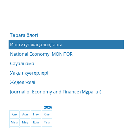
Төраға блогі
Институт жаңалықтары
National Economy: MONITOR
Сауалнама
Уақыт куәгерлері
Жедел желі
Journal of Economy and Finance (Мұрағат)
2026
Қаң
Ақп
Нау
Сәу
Мам
Мау
Шіл
Там