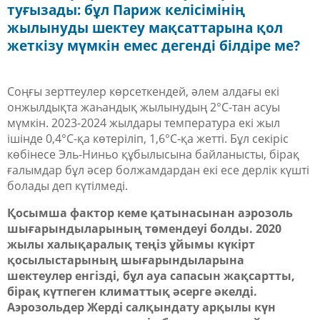
туғызады: бұл Париж келісімінің
жылынуды шектеу мақсаттарына қол
жеткізу мүмкін емес дегенді білдіре ме?
Соңғы зерттеулер көрсеткендей, әлем алдағы екі
онжылдықта жаһандық жылынудың 2°C-тан асуы
мүмкін. 2023-2024 жылдары температура екі жыл
ішінде 0,4°C-қа көтеріліп, 1,6°C-қа жетті.
Бұл секіріс
көбінесе Эль-Ниньо құбылысына байланысты, бірақ
ғалымдар бұл әсер болжамдардан екі есе дерлік күшті
болады деп күтілмеді.
Қосымша фактор кеме қатынасынан аэрозоль
шығарындыларының төмендеуі болды. 2020
жылы халықаралық теңіз ұйымы күкірт
қосылыстарының шығарындыларына
шектеулер енгізді, бұл ауа сапасын жақсартты,
бірақ күтпеген климаттық әсерге әкелді.
Аэрозольдер Жерді салқындату арқылы күн