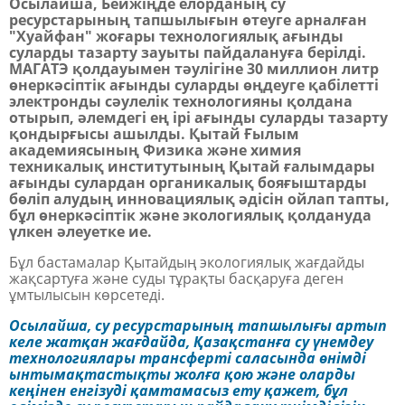
Осылайша, Бейжіңде елорданың су
ресурстарының тапшылығын өтеуге арналған
"Хуайфан" жоғары технологиялық ағынды
суларды тазарту зауыты пайдалануға берілді.
МАГАТЭ қолдауымен тәулігіне 30 миллион литр
өнеркәсіптік ағынды суларды өңдеуге қабілетті
электронды сәулелік технологияны қолдана
отырып, әлемдегі ең ірі ағынды суларды тазарту
қондырғысы ашылды. Қытай Ғылым
академиясының Физика және химия
техникалық институтының Қытай ғалымдары
ағынды сулардан органикалық бояғыштарды
бөліп алудың инновациялық әдісін ойлап тапты,
бұл өнеркәсіптік және экологиялық қолдануда
үлкен әлеуетке ие.
Бұл бастамалар Қытайдың экологиялық жағдайды
жақсартуға және суды тұрақты басқаруға деген
ұмтылысын көрсетеді.
Осылайша, су ресурстарының тапшылығы артып
келе жатқан жағдайда, Қазақстанға су үнемдеу
технологиялары трансферті саласында өнімді
ынтымақтастықты жолға қою және оларды
кеңінен енгізуді қамтамасыз ету қажет, бұл