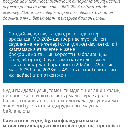
ресурстары жөніндегі жаһандық ақпараттық жүйесінің
деректері болып табылады. IMD 2024 рейтингінде
есептеу 2020 жылғы деректерге негізделген, бұл әр ел
бойынша ФАО деректерін тексеруге байланысты.
Сондай-ақ, қазақстандық респонденттер
арасында IMD-2024 шеңберінде жүргізілген
сауалнама нәтижелері суға қол жеткізу
жеткілікті
қамтамасыз етілмегенін және
басқарылмайтынын
көрсетті (10 балдан 6,53
балл, 54-орын). Сауалнама нәтижелері жыл
сайын нашарлап баратынын (2022ж. – 45-орын,
мәні 6,75 балл, 2023ж. – 48-орын, мәні сақталған
жағдайда) атап өткен жөн.
Суды пайдаланудың төмен тиімділігі негізінен халық
пен өнеркәсіп үшін салыстырмалы түрде арзан
бағаға, сондай-ақ жаңа технологияларды үнемдеуге
және енгізуге ынталандырудың болмауына
байланысты.
Сайып келгенде, бұл инфрақұрылымға
инвестициялардың жеткіліксіздігіне, тіршілікті