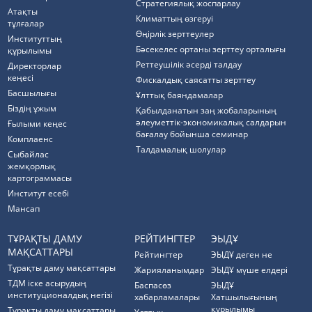
Стратегиялық жоспарлау
Атақты
Климаттың өзгеруі
тұлғалар
Өңірлік зерттеулер
Институттың
Бәсекелес ортаны зерттеу орталығы
құрылымы
Реттеушілік әсерді талдау
Директорлар
кеңесі
Фискалдық саясатты зерттеу
Басшылығы
Ұлттық баяндамалар
Біздің ұжым
Қабылданатын заң жобаларының
әлеуметтік-экономикалық салдарын
Ғылыми кеңес
бағалау бойынша семинар
Комплаенс
Талдамалық шолулар
Cыбайлас
жемқорлық
картограммасы
Институт есебі
Мансап
ТҰРАҚТЫ ДАМУ
РЕЙТИНГТЕР
ЭЫДҰ
МАҚСАТТАРЫ
Рейтингтер
ЭЫДҰ деген не
Тұрақты даму мақсаттары
Жарияланымдар
ЭЫДҰ мүше елдері
ТДМ іске асырудың
Баспасөз
ЭЫДҰ
институционалдық негізі
хабарламалары
Хатшылығының
құрылымы
Тұрақты даму мақсаттары