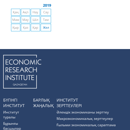
2019
Қаң
Ақп
Нау
Сәу
Мам
Мау
Шіл
Там
Қыр
Қаз
Қар
Жел
БҮГІНГІ
БАРЛЫҚ
ИНСТИТУТ
ИНСТИТУТ
ЖАҢАЛЫҚ
ЗЕРТТЕУЛЕРІ
Институт
Әлемдік экономиканы зерттеу
туралы
Макроэкономикалық зерттеулер
Бұрынғы
Ғылыми экономикалық сараптама
басшылар