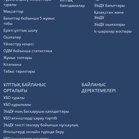
Ұлттық
туралы
баяндамалар
ЭЫДҰ бағыттары
Мақсаттар
Қазақстан және
ЭЫДҰ
Бағыттар бойынша 5 жұмыс
тобы
ЭЫДҰ оқиғалары
Ерікті ұлттық шолу
Іс-шаралар жоспары
Оқиғалар
Үйлестіру кеңесі
ОДМ бойынша статистика
Жұмыс топтары
Кітапхана
Табыс тарихтары
ҰЛТТЫҚ БАЙЛАНЫС
БАЙЛАНЫС
ОРТАЛЫҒЫ
ДЕРЕКТЕМЕЛЕРІ
ҰБО туралы
ҰБО құрылымы
ЭЫДҰ-ның Басқарушы қағидаттары
ҰБО өтініштерді қарау тәртібі
ЭЫДҰ тиісті тексеру бойынша нұсқаулық
Өтініштерді онлайн түрінде беру
ҰБО іс-шаралар жоспары