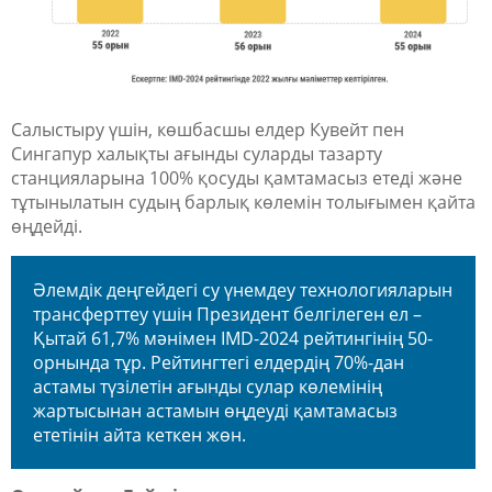
Салыстыру үшін, көшбасшы елдер Кувейт пен
Сингапур халықты ағынды суларды тазарту
станцияларына 100% қосуды қамтамасыз етеді және
тұтынылатын судың барлық көлемін толығымен қайта
өңдейді.
Әлемдік деңгейдегі су үнемдеу технологияларын
трансферттеу үшін Президент белгілеген ел –
Қытай 61,7% мәнімен IMD-2024 рейтингінің 50-
орнында тұр. Рейтингтегі елдердің 70%-дан
астамы түзілетін ағынды сулар көлемінің
жартысынан астамын өңдеуді қамтамасыз
ететінін айта кеткен жөн.