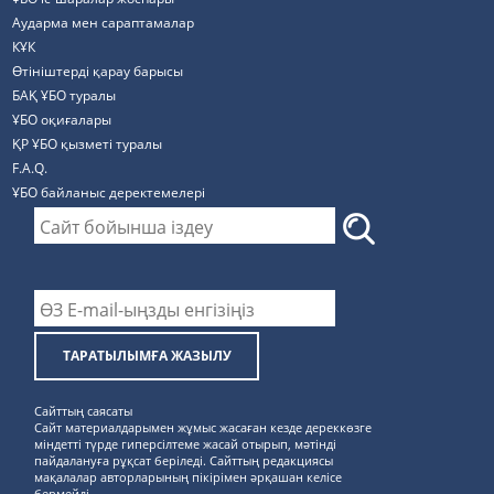
Аударма мен сараптамалар
КҰК
Өтініштерді қарау барысы
БАҚ ҰБО туралы
ҰБО оқиғалары
ҚР ҰБО қызметі туралы
F.A.Q.
ҰБО байланыс деректемелерi
ТАРАТЫЛЫМҒА ЖАЗЫЛУ
Сайттың саясаты
Сайт материалдарымен жұмыс жасаған кезде дереккөзге
міндетті түрде гиперсілтеме жасай отырып, мәтінді
пайдалануға рұқсат беріледі. Сайттың редакциясы
мақалалар авторларының пікірімен әрқашан келісе
бермейді.