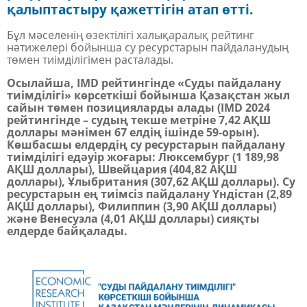
қалыптастыру қажеттігін атап өтті.
Бұл мәселенің өзектілігі халықаралық рейтинг
нәтижелері бойынша су ресурстарын пайдаланудың
төмен тиімділігімен расталады
.
Осылайша, IMD рейтингінде «Суды пайдалану
тиімділігі» көрсеткіші бойынша Қазақстан жыл
сайын төмен позицияларды алады (IMD 2024
рейтингінде – судың текше метріне 7,42 АҚШ
доллары мәнімен 67 елдің ішінде 59-орын).
Көшбасшы елдердің су ресурстарын пайдалану
тиімділігі едәуір жоғары: Люксембург (1 189,98
АҚШ доллары), Швейцария (404,82 АҚШ
доллары), Ұлыбритания (307,62 АҚШ доллары). Су
ресурстарын ең тиімсіз пайдалану Үндістан (2,89
АҚШ доллары), Филиппин (3,90 АҚШ доллары)
және Венесуэла (4,01 АҚШ доллары) сияқты
елдерде байқалады.