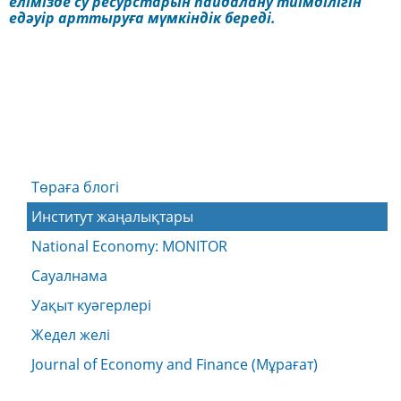
елімізде су ресурстарын пайдалану тиімділігін
едәуір арттыруға
мүмкіндік береді
.
Төраға блогі
Институт жаңалықтары
National Economy: MONITOR
Сауалнама
Уақыт куәгерлері
Жедел желі
Journal of Economy and Finance (Мұрағат)