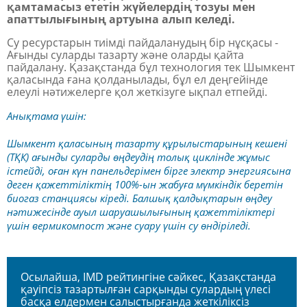
қамтамасыз ететін жүйелердің тозуы мен
апаттылығының артуына алып келеді.
Су ресурстарын тиімді пайдаланудың бір нұсқасы
-
Ағынды суларды тазарту және оларды қайта
пайдалану
. Қазақстанда бұл технология тек Шымкент
қаласында
ғана
қолданылады, бұл ел деңгейінде
елеулі нәтижелерге қол жеткізуге ықпал етпейді
.
Анықтама үшін:
Шымкент қаласының тазарту құрылыстарының кешені
(ТҚК) ағынды суларды өңдеудің толық циклінде жұмыс
істейді, оған күн панельдерімен бірге электр энергиясына
деген қажеттіліктің 100%-ын жабуға мүмкіндік беретін
биогаз станциясы кіреді. Балшық қалдықтарын өңдеу
нәтижесінде ауыл шаруашылығының қажеттіліктері
үшін вермикомпост және суару үшін су өндіріледі.
Осылайша, IMD рейтингіне сәйкес, Қазақстанда
қауіпсіз тазартылған сарқынды сулардың үлесі
басқа елдермен салыстырғанда жеткіліксіз