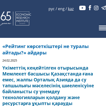
рус
/
eng
/
kaz
«Рейтинг көрсеткіштері не туралы
айтады?» айдары
24.02.2025
Үкіметтің кеңейтілген отырысында
Мемлекет басшысы Қазақстанда ғана
емес, жалпы Орталық Азияда да су
тапшылығы мәселесінің шиеленісуіне
байланысты су үнемдеу
технологияларын қолдану және
ресурстарға ұқыпты қарауды