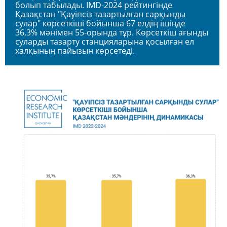
болып табылады.
IMD-2024 рейтингінде
Қазақстан "Қауіпсіз тазартылған сарқынды
сулар" көрсеткіші бойынша 67 елдің ішінде
36,3% мәнімен 55-орында тұр. Көрсеткіш ағынды
суларды тазарту станцияларына қосылған ел
халқының пайызын көрсетеді.