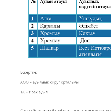
Ескертпе:
АОО – ауылдық округ орталығы
ТА – тірек ауыл