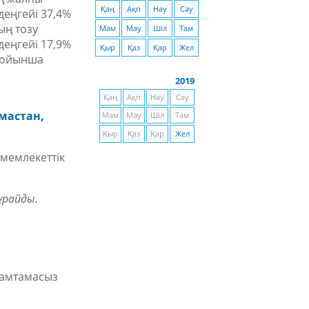
Қаң
Ақп
Нау
Сәу
деңгейі 37,4%
ың тозу
Мам
Мау
Шіл
Там
еңгейі 17,9%
Қыр
Қаз
Қар
Жел
 бойынша
2019
Қаң
Ақп
Нау
Сәу
мастан,
Мам
Мау
Шіл
Там
Қыр
Қаз
Қар
Жел
 мемлекеттік
ұрайды.
қамтамасыз