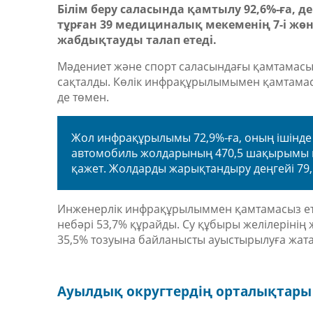
Білім беру саласында қамтылу 92,6%-ға, де
тұрған 39 медициналық мекеменің 7-і жөн
жабдықтауды талап етеді.
Мәдениет және спорт саласындағы қамтамасыз е
сақталды. Көлік инфрақұрылымымен қамтамасыз
де төмен.
Жол инфрақұрылымы 72,9%-ға, оның ішінде 
автомобиль жолдарының 470,5 шақырымы қ
қажет. Жолдарды жарықтандыру деңгейі 79
Инженерлік инфрақұрылыммен қамтамасыз ету 
небәрі 53,7% құрайды. Су құбыры желілерінің 
35,5% тозуына байланысты ауыстырылуға жат
Ауылдық округтердің орталықтары 