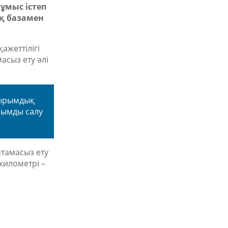
жұмыс істеп
ық базамен
ажеттілігі
асыз ету әлі
қырымдық
рымды салу
тамасыз ету
километрі –