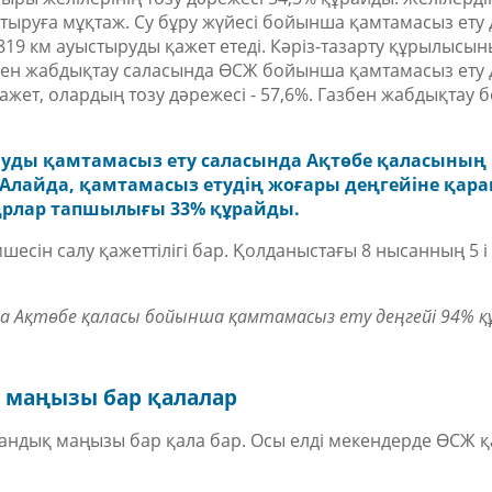
стыруға мұқтаж. Су бұру жүйесі бойынша қамтамасыз ету 
 819 км ауыстыруды қажет етеді. Кәріз-тазарту құрылысын
мен жабдықтау саласында ӨСЖ бойынша қамтамасыз ету д
қажет, олардың тозу дәрежесі - 57,6%. Газбен жабдықтау
ғауды қамтамасыз ету саласында Ақтөбе қаласының
 Алайда, қамтамасыз етудің жоғары деңгейіне қара
адрлар тапшылығы 33% құрайды.
шесін салу қажеттілігі бар. Қолданыстағы 8 нысанның 5 і
Ақтөбе қаласы бойынша қамтамасыз ету деңгейі 94% қ
 маңызы бар қалалар
дандық маңызы бар қала бар. Осы елді мекендерде ӨСЖ 