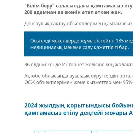
"Білім беру" саласындағы қамтамасыз ету
200 адамнан аз екенін атап өткен жөн.
Денсаулық сақтау объектілерімен қамтамасыз 
Осы елді мекендерде жұмыс істейтін 135 ме
медициналық мекеме салу қажеттілігі бар.
86 елді мекенде Интернет желісіне кең жолақт
Ақтөбе облысында ауылдық округтердің орталы
ӨСЖ объектілерімен және қызметтерімен 95%-д
2024 жылдың қорытындысы бойынш
қамтамасыз етілу деңгейі жоғары 