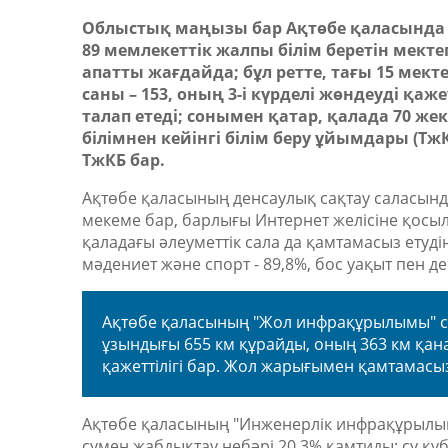
Облыстық маңызы бар Ақтөбе қаласында б
89 мемлекеттік жалпы білім беретін мектеп
апатты жағдайда;
бұл ретте,
тағы 15 мект
саны – 153, оның 3-і күрделі жөндеуді қа
талап етеді; сонымен қатар, қалада 70 же
білімнен кейінгі білім беру ұйымдары (ТжКБ
ТжКБ бар.
Ақтөбе қаласының
д
енсаулық сақтау саласынд
мекеме бар, барлығы Интернет желісіне қосыл
қаладағы әлеуметтік сала да қамтамасыз етуді
мәдениет және спорт
-
89,8%, бос уақыт пен 
Ақтөбе қаласының "Жол инфрақұрылымы" с
ұзындығы 655 км құрайды, оның 363 км қана
қажеттілігі бар. Жол жарығымен қамтамасыз
Ақтөбе қаласының "Инженерлік инфрақұрылым
сумен жабдықтау небәрі 20,3% қамтиды; су құ