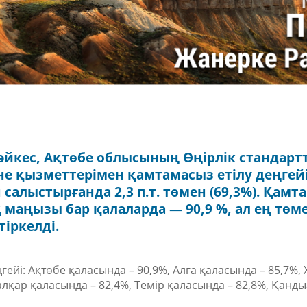
әйкес, Ақтөбе облысының Өңірлік стандарт
не қызметтерімен қамтамасыз етілу деңгейі
салыстырғанда 2,3 п.т. төмен (69,3%). Қамт
 маңызы бар қалаларда — 90,9 %, ал ең төм
іркелді.
ңгейі: Ақтөбе қаласында – 90,9%, Алға қаласында – 85,7%,
лқар қаласында – 82,4%, Темір қаласында – 82,8%, Қанд