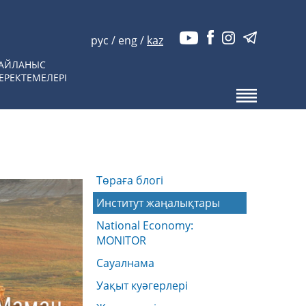
рус
/
eng
/
kaz
АЙЛАНЫС
ЕРЕКТЕМЕЛЕРІ
Төраға блогі
Институт жаңалықтары
National Economy:
MONITOR
Сауалнама
Уақыт куәгерлері