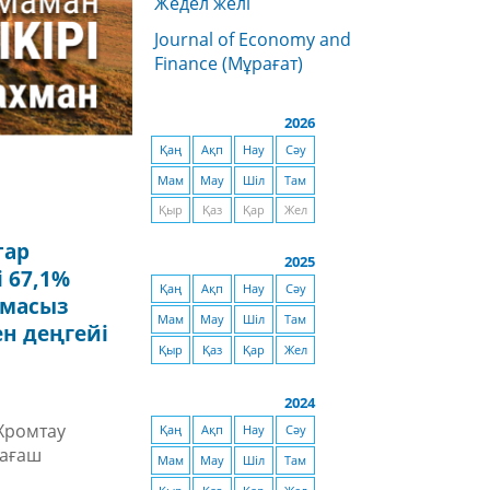
Жедел желі
Journal of Economy and
Finance (Мұрағат)
2026
Қаң
Ақп
Нау
Сәу
Мам
Мау
Шіл
Там
Қыр
Қаз
Қар
Жел
тар
2025
 67,1%
Қаң
Ақп
Нау
Сәу
амасыз
Мам
Мау
Шіл
Там
ен деңгейі
Қыр
Қаз
Қар
Жел
2024
 Хромтау
Қаң
Ақп
Нау
Сәу
ыағаш
Мам
Мау
Шіл
Там