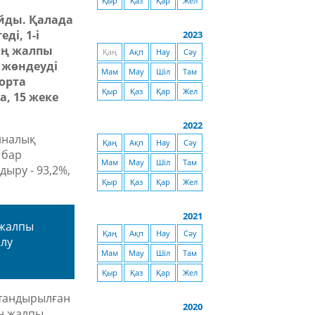
Қыр
Қаз
Қар
Жел
йды. Қалада
ді, 1-і
2023
дың жалпы
Қаң
Ақп
Нау
Сәу
і жөндеуді
Мам
Мау
Шіл
Там
 орта
Қыр
Қаз
Қар
Жел
а, 15 жеке
2022
циналық
Қаң
Ақп
Нау
Сәу
 бар
Мам
Мау
Шіл
Там
ндыру
-
93,2%,
Қыр
Қаз
Қар
Жел
2021
 жалпы
Қаң
Ақп
Нау
Сәу
алу
Мам
Мау
Шіл
Там
Қыр
Қаз
Қар
Жел
қтандырылған
2020
ің жалпы