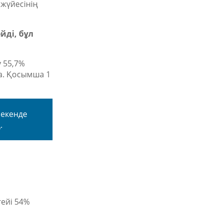
 жүйесінің
йді, бұл
 55,7%
а. Қосымша 1
мекенде
.
гейі 54%