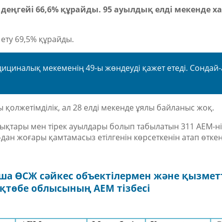
 деңгейі 66,6% құрайды. 95 ауылдық елді мекенде х
ету 69,5% құрайды.
дициналық мекеменің 49-ы жөндеуді қажет етеді. Сондай-
ы қолжетімділік, ал 28 елді мекенде ұялы байланыс жоқ.
қтары мен тірек ауылдары болып табылатын 311 АЕМ-нің 
ан жоғары қамтамасыз етілгенін көрсеткенін атап өткен
а ӨСЖ сәйкес объектілермен және қызмет
Ақтөбе облысының АЕМ тізбесі