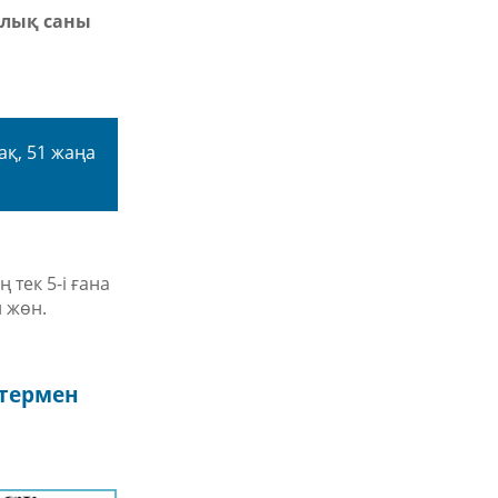
алық саны
ақ, 51 жаңа
тек 5-і ғана
 жөн.
термен