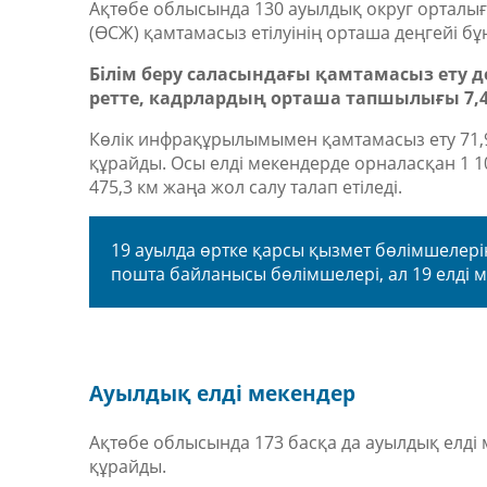
Ақтөбе облысында 130 ауылдық округ орталығы 
(ӨСЖ) қамтамасыз етілуінің орташа деңгейі бұ
Білім беру саласындағы қамтамасыз ету дең
ретте, кадрлардың орташа тапшылығы 7,
Көлік инфрақұрылымымен қамтамасыз ету 71,9 
құрайды. Осы елді мекендерде орналасқан 1 
475,3 км жаңа жол салу талап етіледі.
19 ауылда өртке қарсы қызмет бөлімшелері
пошта байланысы бөлімшелері, ал 19 елді м
Ауылдық елді мекендер
Ақтөбе облысында 173 басқа да ауылдық елді 
құрайды.