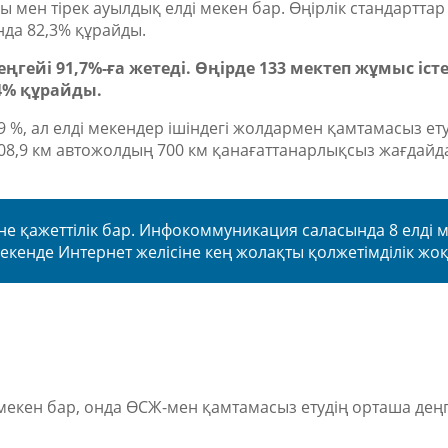
мен тірек ауылдық елді мекен бар. Өңірлік стандарттар
нда 82,3% құрайды.
гейі 91,7%-ға жетеді. Өңірде 133 мектеп жұмыс істе
4% құрайды.
%, ал елді мекендер ішіндегі жолдармен қамтамасыз ету
108,9 км автожолдың 700 км қанағаттанарлықсыз жағдайд
не қажеттілік бар. Инфокоммуникация саласында 8 елді 
екенде Интернет желісіне кең жолақты қолжетімділік жоқ
мекен бар, онда ӨСЖ-мен қамтамасыз етудің орташа дең