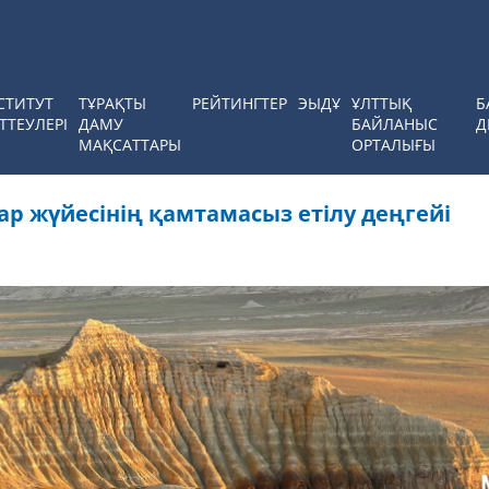
СТИТУТ
ТҰРАҚТЫ
РЕЙТИНГТЕР
ЭЫДҰ
ҰЛТТЫҚ
Б
ТТЕУЛЕРІ
ДАМУ
БАЙЛАНЫС
Д
МАҚСАТТАРЫ
ОРТАЛЫҒЫ
ар жүйесінің қамтамасыз етілу деңгейі