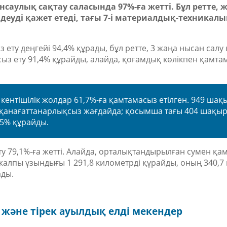
нсаулық сақтау саласында 97%-ға жетті. Бұл ретте, 
деуді қажет етеді, тағы 7-і материалдық-техникал
ту деңгейі 94,4% құрады, бұл ретте, 3 жаңа нысан салу қ
 ету 91,4% құрайды, алайда, қоғамдық көлікпен қамтам
кентішілік жолдар 61,7%-ға қамтамасыз етілген. 949 ша
анағаттанарлықсыз жағдайда; қосымша тағы 404 шақы
,5% құрайды.
79,1%-ға жетті. Алайда, орталықтандырылған сумен қам
жалпы ұзындығы 1 291,8 километрді құрайды, оның 340,7 
ады.
және тірек ауылдық елді мекендер