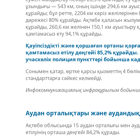
ұзындығы — 543 км, оның ішінде 294,6 км ауы
құрайды; бұл ретте, 2204 км кәріз желілерінен
дәрежесі 80% құрайды. Ақтөбе қаласын жылу
құрайды, 260,6 км желінен 150,1 км ауыстыру 
қамтамасыз ету 94,1% құрайды.
Қауіпсіздікті және қоршаған ортаны қор
қамтамасыз етілу деңгейі 85,2% құрайды.
учаскелік полиция пункттері бойынша к
Сонымен қатар, өртке қарсы қызметтің 4 бөлім
стандарттарға сәйкес келмейді.
Инфокоммуникациялық инфрақұрылым бойынша 
Аудан орталықтары және аудандық
Ақтөбе облысында 15 аудан орталығы мен ау
етілуінің орташа деңгейі 84,2% құрады.