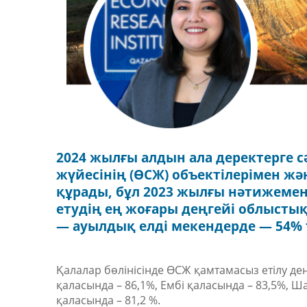
2024 жылғы алдын ала деректерге с
жүйесінің (ӨСЖ) объектілерімен жә
құрады, бұл 2023 жылғы нәтижемен 
етудің ең жоғары деңгейі облыстық
— ауылдық елді мекендерде — 54% т
Қалалар бөлінісінде Ө
С
Ж қамтамасыз ет
іл
у де
қаласында – 86,1%, Ембі қаласында – 83,5%,
Ша
қаласында – 81,2 %.