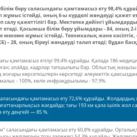
ілім беру саласындағы қамтамасыз ету 98,4% құра
 жұмыс істейді, оның 6-ы күрделі жөндеуді қажет ете
еп салу қажеттілігі бар. Мектепке дейінгі ұйымдар
жет етеді. Қосымша білім беру ұйымдары
-
84, оның 2-
ке мекеме жұмыс істейді. Техникалық және кәсіптік,
) – 28, оның біреуі жөндеуді талап етеді;
б
ұдан басқ
ағы қамтамасыз етілуі 99,4% құрайды. Қалада 186 меди
ған; алайда
,
кадрлар тапшылығы бар. Облыстық маңызы
ң жоғары көрсеткіштерін көрсетеді: әлеуметтік қамсызда
демалыс
-
100%, көлік инфрақұрылымы
-
97,9%.
аласындағы қамтамасыз ету 72,6% құрайды. Жолдардың
ғаттанарлықсыз жағдайда; тағы 193 км қала ішілік жол с
 ету деңгейі — 85 %.
" саласындағы қамтамасыз ету 60,8% құрайды. Орталы
быры желілерінің тозу дәрежесі 54,3% құрайды. Желілерд