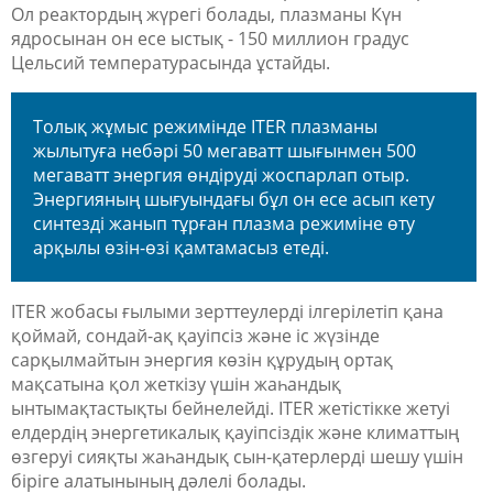
Ол реактордың жүрегі
бо
лады, плазманы
К
үн
ядросынан он есе ыстық
-
150 миллион градус
Цельсий температурасында ұстайды.
Толық жұмыс режимінде ITER плазманы
жылытуға небәрі 50 мегаватт шығынмен 500
мегаватт энергия өндіруді жоспарлап отыр.
Энергияның шығуындағы бұл он есе асып кету
синтезді жанып тұрған плазма режиміне өту
арқылы өзін-өзі қамтамасыз етеді.
ITER жобасы ғылыми зерттеулерді ілгерілетіп қана
қоймай, сон
дай-ақ
қауіпсіз және іс жүзінде
сарқылмайтын энергия көзін құрудың ортақ
мақсатына
қол
жет
кіз
у үшін жаһандық
ынтымақтастықты бейнелейді. ITER жетісті
кке жету
і
елдердің энергетикалық қауіпсіздік және климаттың
өзгеруі сияқты жаһандық сын-қатерлерді шешу үшін
біріге алатынының дәлелі болады.