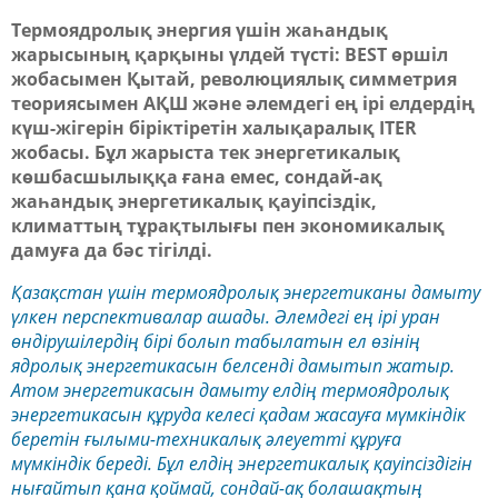
Термоядролық энергия
үшін
жаһандық
жарысы
ның
қарқын
ы
үлдей түсті
: BEST өршіл
жобасы
мен
Қытай, революциялық симметрия
теориясы
мен
АҚШ және әлемдегі ең ірі елдердің
күш-жігерін біріктіретін халықаралық ITER
жобасы. Бұл жарыста тек энергетикалық
көшбасшылық
қа
ғ
ана емес, сон
дай-ақ
жаһандық энергетикалық қауіпсіздік,
климаттың тұрақтылығы
пен
экономикалық
дамуға
д
а бәс тігілді
.
Қазақстан үшін термоядролық энергетиканы дамыту
үлкен перспективалар ашады. Әлемдегі ең ірі
у
ран
өндірушілердің бірі болып табылатын ел өзінің
ядролық энергетикасын белсенді дамыт
ып ж
а
тыр
.
Атом энергетикасын дамыту елдің термоядролық
энергетикасын құруда келесі қадам жасауға мүмкіндік
беретін ғылыми-техникалық әлеуетті құруға
мүмкіндік береді. Бұл елдің энергетикалық қауіпсіздігін
нығайтып қана қоймай,
сондай-ақ
болашақтың