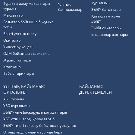
құрылымы
Тұрақты даму мақсаттары
Ұлттық
туралы
баяндамалар
ЭЫДҰ бағыттары
Мақсаттар
Қазақстан және
ЭЫДҰ
Бағыттар бойынша 5 жұмыс
тобы
ЭЫДҰ оқиғалары
Ерікті ұлттық шолу
Іс-шаралар жоспары
Оқиғалар
Үйлестіру кеңесі
ОДМ бойынша статистика
Жұмыс топтары
Кітапхана
Табыс тарихтары
ҰЛТТЫҚ БАЙЛАНЫС
БАЙЛАНЫС
ОРТАЛЫҒЫ
ДЕРЕКТЕМЕЛЕРІ
ҰБО туралы
ҰБО құрылымы
ЭЫДҰ-ның Басқарушы қағидаттары
ҰБО өтініштерді қарау тәртібі
ЭЫДҰ тиісті тексеру бойынша нұсқаулық
Өтініштерді онлайн түрінде беру