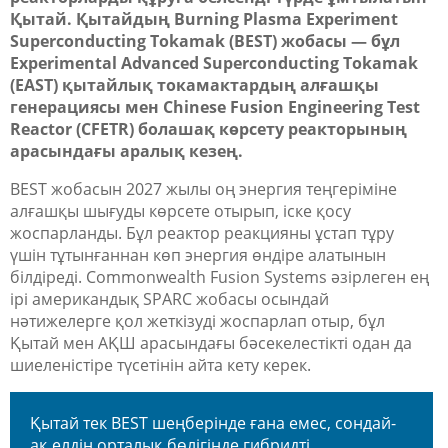
Қытай. Қытай
дың
Burning Plasma Experiment
Superconducting Tokamak (BEST) жобасы — бұл
Experimental Advanced Superconducting Tokamak
(EAST) қытайлық токамактардың алғашқы
генерациясы мен Chinese Fusion Engineering Test
Reactor (CFETR)
б
олашақ
көрсету реакторының
арасындағы аралық кезең.
BEST
жобасын
2027 жылы оң энергия
теңгеріміне
алғашқы шығуды көрсете отырып, іске қосу
жоспарланд
ы
.
Бұл реактор реакцияны ұстап тұру
үшін тұтынғаннан көп энергия өндіре алатынын
білдіреді. Commonwealth Fusion Systems әзірлеген ең
ірі американдық SPARC жобасы осындай
нәтижелерге қол жеткізуді жоспарлап отыр, бұл
Қытай мен АҚШ арасындағы бәсекелестікті одан да
шиеленістіре түсетінін айта кету керек.
Қытай тек BEST шеңберінде ғана емес, сондай-
ақ елдің орталық бөлігінде гибридті