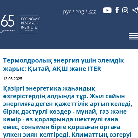
рус
/
eng
/
kaz
Термоядролық энергия үшін әлемдік
жарыс: Қытай, АҚШ және ITER
13.05.2025
Қазіргі энергетика жаһандық
өзгерістердің алдында тұр. Жыл сайын
энергияға деген қажеттілік артып келеді,
бірақ дәстүрлі көздер - мұнай, газ және
көмір - өз қорларында шектеулі ғана
емес, сонымен бірге қоршаған ортаға
үлкен зиян келтіреді. Климаттың өзгеруі