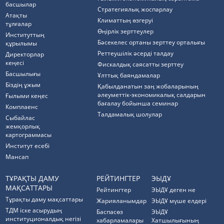
басшылар
Стратегиялық жоспарлау
Атақты
Климаттың өзгеруі
тұлғалар
Өңірлік зерттеулер
Институттың
Бәсекелес ортаны зерттеу орталығы
құрылымы
Реттеушілік әсерді талдау
Директорлар
кеңесі
Фискалдық саясатты зерттеу
Басшылығы
Ұлттық баяндамалар
Біздің ұжым
Қабылданатын заң жобаларының
әлеуметтік-экономикалық салдарын
Ғылыми кеңес
бағалау бойынша семинар
Комплаенс
Талдамалық шолулар
Cыбайлас
жемқорлық
картограммасы
Институт есебі
Мансап
ТҰРАҚТЫ ДАМУ
РЕЙТИНГТЕР
ЭЫДҰ
МАҚСАТТАРЫ
Рейтингтер
ЭЫДҰ деген не
Тұрақты даму мақсаттары
Жарияланымдар
ЭЫДҰ мүше елдері
ТДМ іске асырудың
Баспасөз
ЭЫДҰ
институционалдық негізі
хабарламалары
Хатшылығының