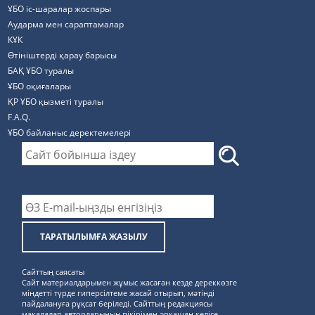
ҰБО іс-шаралар жоспары
Аударма мен сараптамалар
КҰК
Өтініштерді қарау барысы
БАҚ ҰБО туралы
ҰБО оқиғалары
ҚР ҰБО қызметі туралы
F.A.Q.
ҰБО байланыс деректемелерi
ТАРАТЫЛЫМҒА ЖАЗЫЛУ
Сайттың саясаты
Сайт материалдарымен жұмыс жасаған кезде дереккөзге
міндетті түрде гиперсілтеме жасай отырып, мәтінді
пайдалануға рұқсат беріледі. Сайттың редакциясы
мақалалар авторларының пікірімен әрқашан келісе