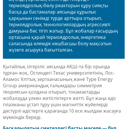
термоядролық-бөлу реакторын құру сияқты
басқа да бастамалар аясында құрылыс
қарқынын сенімді түрде арттыра отырып,
термоядролық технологиялардың агрессивті
дамуына бәс тігіп жатыр. Бұл жобалар ғасырдың
ортасына қарай термоядролық энергетика
саласында әлемдік көшбасшы болу мақсатын
жүзеге асыруға бағытталған.
Қытайлық ілгеріліс аясында АҚШ-та бір орында
тұрған жоқ. Остиндегі Техас университетінің, Лос-
Аламос Ұлттық зертханасының және Type Energy
Group американдық ғалымдары симметрия
теориясын қолдана отырып, токамактарды
жобалауда үлкен жетістіктерге жетті. Бұл жаңа әдіс
плазманы ұстап тұру үшін магниттік жүйелерді
дәстүрлі әдістерге қарағанда 10 есе жылдам жасауға
мүмкіндік береді.
Басқарылатын синтездегі басты мәселе — бұл