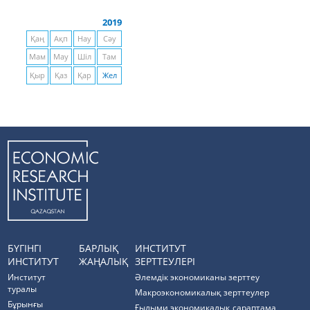
2019
Қаң
Ақп
Нау
Сәу
Мам
Мау
Шіл
Там
Қыр
Қаз
Қар
Жел
БҮГІНГІ
БАРЛЫҚ
ИНСТИТУТ
ИНСТИТУТ
ЖАҢАЛЫҚ
ЗЕРТТЕУЛЕРІ
Институт
Әлемдік экономиканы зерттеу
туралы
Макроэкономикалық зерттеулер
Бұрынғы
Ғылыми экономикалық сараптама