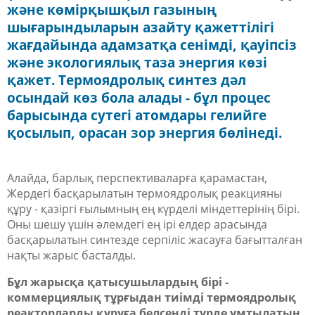
және көмірқышқыл газының
шығарындыларын азайту қажеттілігі
жағдайында адамзатқа сенімді, қауіпсіз
және экологиялық таза энергия көзі
қажет. Термоядролық синтез дәл
осындай көз бола алады - бұл процес
барысында сутегі атомдары гелийге
қосылып, орасан зор энергия бөлінеді.
Алайда
, барлық перспективаларға қарамастан,
Ж
ердегі басқарылатын термоядролық реакцияны
құру
-
қазіргі ғылымның ең күрделі міндеттерінің бірі.
Оны шешу үшін әлемдегі ең ірі елдер
арасында
басқарылатын синтезде серпіліс жасауға бағытталған
нақты жарыс баста
л
ды.
Бұл жарысқа қатысушылардың бірі
-
коммерциялық тұрғыдан тиімді термоядролық
реакторларды құруға белсенді түрде ұмтылатын