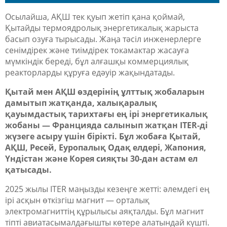
Осылайша
, АҚШ тек қуып жетіп қана қоймай,
Қытайды термоядролық энергетикалық жарыста
басып озуға тырысады. Жаңа тәсіл инженерлерге
сенімдірек және тиімдірек токамактар жасауға
мүмкіндік береді, бұл алғашқы коммерциялық
реакторларды құруға
едәуір
жақындатады.
Қытай мен АҚШ өздерінің ұлттық жобаларын
дамытып жатқанда, халықаралық
қауымдастық тарихтағы ең ірі энергетикалық
жобаны — Францияда салынып жатқан ITER-ді
жүзеге асыру үшін бірікті. Бұл жобаға Қытай,
АҚШ, Ресей, Еуропалық Одақ елдері, Жапония,
Үндістан және Корея сияқты 30-дан астам ел
қатысады.
2025
жылы
ITER маңызды кезеңге жетті: әлемдегі ең
ірі асқын өткізгіш магнит — орталық
электромагниттің құрылысы аяқталды. Бұл магнит
тіпті
авиатасымалдағыш
ты
көтере ала
т
ы
ндай
күшті.