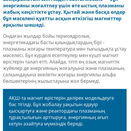
энергияны жоғалтпау үшін өте ыстық плазманы
жабық кеңістікте ұстау. Қытай және басқа елдер
бұл мәселені қуатты асқын өткізгіш магниттер
арқылы шешеді.
Ондаған жылдар бойы термоядролық
энергетикадағы басты қиындықтардың бірі -
плазманы жоғары температура мен тығыздықта ұстау
мәселесі.
Бұл күрделі есептеулер мен күшті магнит
өрістерін
талап
етті.
Алайда,
тіпті ең озық магниттік
жүйелер де энергияның жоғалуына және плазманың
салқындауына әкелетін жоғары энергиялы альфа
бөлшектерінің
жылыстауына
жол бермеді.
АҚШ
-
та магнит өрістерін дәлірек модельдеуге
бәс тігілді
. Бұл жобалау уақытын едәуір
қысқартуға және реактордағы плазманың
тұрақтылығын арттыруға, энергияның ағып
кетуін азайтуға мүмкіндік береді.