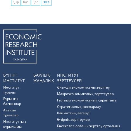
Қыр
Қаз
Қар
Жел
БҮГІНГІ
БАРЛЫҚ
ИНСТИТУТ
ИНСТИТУТ
ЖАҢАЛЫҚ
ЗЕРТТЕУЛЕРІ
Институт
Әлемдік экономиканы зерттеу
туралы
Макроэкономикалық зерттеулер
Бұрынғы
Ғылыми экономикалық сараптама
басшылар
Стратегиялық жоспарлау
Атақты
Климаттың өзгеруі
тұлғалар
Өңірлік зерттеулер
Институттың
Бәсекелес ортаны зерттеу орталығы
құрылымы