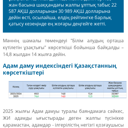
жан басына шаққандағы жалпы ұлттық табыс 22
587 АҚШ долларынан 30 989 АҚШ долларына
дейін өсті, осылайша, елдің рейтингке барлық
қатысу кезеңінде ең жоғары деңгейге жетті.
Мәннің шамалы төмендеуі
"Білім алудың орташа
күтілетін ұзақтығы"
көрсеткіші бойынша байқалды –
14,8 жылдан 14 жылға дейін.
Адам даму индексіндегі Қазақстанның
көрсеткіштері
2025 жылғы Адам дамуы туралы баяндамаға сәйкес,
ЖИ адамды ығыстырады деген жалпы түсінікке
қарамастан, адамдар - ілгерілістің негізгі қозғаушысы