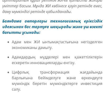
арттыратын құрал ретінде ЖИ-ке қатысты жоғары
үміттер басым. Мұнда ЖИ көбінесе қауіп ретінде емес,
даму мүмкіндігі ретінде қабылданады.
Баяндама авторлары технологиялық еріксіздік
идеясынан бас тартуға шақырады және үш өзекті
бағытты ұсынады:
Адам мен ЖИ ынтымақтастығына негізделген
экономиканы дамыту.
Адамдардың мүдделері мен қажеттіліктерін
ескеретін инновацияларды енгізу.
Цифрлық трансформация жағдайында
барлығына бейімделуге және өркендеуге
мүмкіндік беретін мүмкіндіктерге инвестиция
салу.