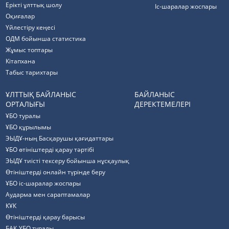
Ерікті ұлттық шолу
Іс-шаралар жоспары
Оқиғалар
Үйлестіру кеңесі
ОДМ бойынша статистика
Жұмыс топтары
Кітапхана
Табыс тарихтары
ҰЛТТЫҚ БАЙЛАНЫС
БАЙЛАНЫС
ОРТАЛЫҒЫ
ДЕРЕКТЕМЕЛЕРІ
ҰБО туралы
ҰБО құрылымы
ЭЫДҰ-ның Басқарушы қағидаттары
ҰБО өтініштерді қарау тәртібі
ЭЫДҰ тиісті тексеру бойынша нұсқаулық
Өтініштерді онлайн түрінде беру
ҰБО іс-шаралар жоспары
Аударма мен сараптамалар
КҰК
Өтініштерді қарау барысы
БАҚ ҰБО туралы