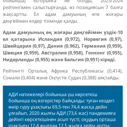
бойынша)
60-орынға
ие болды, 2023/2024
рейтингімен салыстырғанда, өз позициясын 7 балға
жақсартты. Ел
адам дамуының өте жоғары
деңгейімен
елдер тізімінде қалды.
Адам дамуының ең жоғары деңгейімен
үздік-10
ел қатарына
Исландия
(0,972)
, Норвегия
(0,97)
,
Швейцария
(0,97)
, Дания
(0,962)
, Германия
(0,959)
,
Швеция
(0,959)
, Австралия
(0,958)
, Гонконг
(0,955)
,
Нидерланды
(0,955)
және Бельгия
(0,951)
кіреді.
Рейтингті Орталық Африка Республикасы
(0,414)
,
Сомали
(0,404)
және Оңтүстік Судан
(0,388)
аяқтайды.
АДИ нәтижелері бойынша үш көрсеткіш
бойынша оң өзгерістер байқалды: туған кездегі
өмір сүру ұзақтығы 69,5-тен 74,4 жасқа дейін
ұлғайып, 2020 жылғы АДИ (73,6 жас) пандемияға
дейінгі көрсеткішінен асып түсті; оқудың орташа
ұзақтығы 12,4 жылдан 12,5 жылға дейін артты;