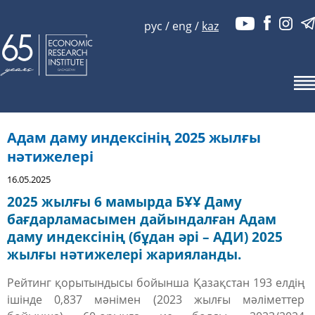
рус
/
eng
/
kaz
Адам даму индексінің 2025 жылғы
нәтижелері
16.05.2025
2025 жылғы 6 мамырда БҰҰ Даму
бағдарламасымен дайындалған Адам
даму индексінің (бұдан әрі – АДИ) 2025
жылғы нәтижелері жарияланды.
Рейтинг қорытындысы бойынша Қазақстан 193 елдің
ішінде
0,837 мәнімен
(2023 жылғы мәліметтер