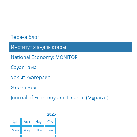
Төраға блогі
Институт жаңалықтары
National Economy: MONITOR
Сауалнама
Уақыт куәгерлері
Жедел желі
Journal of Economy and Finance (Мұрағат)
2026
Қаң
Ақп
Нау
Сәу
Мам
Мау
Шіл
Там