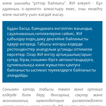
және шынайы "ұлттар байлығы". ЖИ әлеуеті - бұл
адамның іс-әрекетін алмастыру емес, оны кеңейту
және нығайту үшін жағдай жасау.
Бұдан басқа, баяндамаға енгізілген жаһандық
сауалнаманың нәтижелеріне сәйкес, ЖИ
қабылдау елдің даму деңгейіне байланысты
едәуір өзгереді. Табысы жоғары елдерде
респонденттер анағұрлым ұстамды оптимизм
көрсетеді. Олар ЖИ енгізу артықшылықтарын
күтеді, бірақ сонымен бірге автоматтандыруға,
құпиялылыққа және жұмыспен қамтуға
байланысты ықтимал тәуекелдерге байланысты
алаңдайды.
Сонымен қатар, табысы төмен және орташа
елдерде білім беру, денсаулық сақтау және
экономикалық мүмкіндіктерге қолжетімділікті