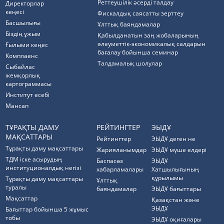
Реттеушілік әсерді талдау
Директорлар
кеңесі
Фискалдық саясатты зерттеу
Басшылығы
Ұлттық баяндамалар
Біздің ұжым
Қабылданатын заң жобаларының
әлеуметтік-экономикалық салдарын
Ғылыми кеңес
бағалау бойынша семинар
Комплаенс
Талдамалық шолулар
Cыбайлас
жемқорлық
картограммасы
Институт есебі
Мансап
ТҰРАҚТЫ ДАМУ
РЕЙТИНГТЕР
ЭЫДҰ
МАҚСАТТАРЫ
Рейтингтер
ЭЫДҰ деген не
Тұрақты даму мақсаттары
Жарияланымдар
ЭЫДҰ мүше елдері
ТДМ іске асырудың
Баспасөз
ЭЫДҰ
институционалдық негізі
хабарламалары
Хатшылығының
құрылымы
Тұрақты даму мақсаттары
Ұлттық
туралы
баяндамалар
ЭЫДҰ бағыттары
Мақсаттар
Қазақстан және
ЭЫДҰ
Бағыттар бойынша 5 жұмыс
тобы
ЭЫДҰ оқиғалары