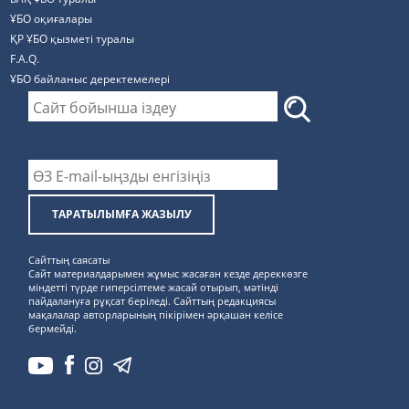
ҰБО оқиғалары
ҚР ҰБО қызметі туралы
F.A.Q.
ҰБО байланыс деректемелерi
ТАРАТЫЛЫМҒА ЖАЗЫЛУ
Сайттың саясаты
Сайт материалдарымен жұмыс жасаған кезде дереккөзге
міндетті түрде гиперсілтеме жасай отырып, мәтінді
пайдалануға рұқсат беріледі. Сайттың редакциясы
мақалалар авторларының пікірімен әрқашан келісе
бермейді.