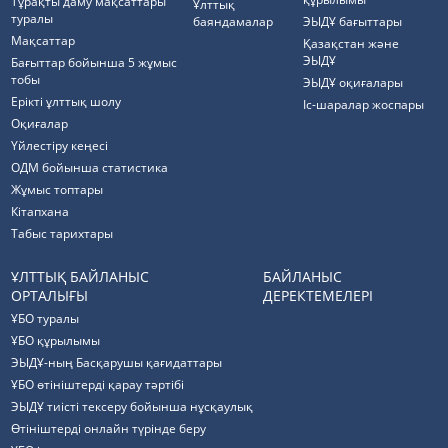
Тұрақты даму мақсаттары
Ұлттық
туралы
баяндамалар
ЭЫДҰ бағыттары
Мақсаттар
Қазақстан және
ЭЫДҰ
Бағыттар бойынша 5 жұмыс
тобы
ЭЫДҰ оқиғалары
Ерікті ұлттық шолу
Іс-шаралар жоспары
Оқиғалар
Үйлестіру кеңесі
ОДМ бойынша статистика
Жұмыс топтары
Кітапхана
Табыс тарихтары
ҰЛТТЫҚ БАЙЛАНЫС
БАЙЛАНЫС
ОРТАЛЫҒЫ
ДЕРЕКТЕМЕЛЕРІ
ҰБО туралы
ҰБО құрылымы
ЭЫДҰ-ның Басқарушы қағидаттары
ҰБО өтініштерді қарау тәртібі
ЭЫДҰ тиісті тексеру бойынша нұсқаулық
Өтініштерді онлайн түрінде беру