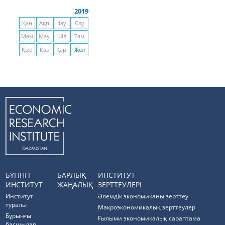
2019
Қаң
Ақп
Нау
Сәу
Мам
Мау
Шіл
Там
Қыр
Қаз
Қар
Жел
БҮГІНГІ
БАРЛЫҚ
ИНСТИТУТ
ИНСТИТУТ
ЖАҢАЛЫҚ
ЗЕРТТЕУЛЕРІ
Институт
Әлемдік экономиканы зерттеу
туралы
Макроэкономикалық зерттеулер
Бұрынғы
Ғылыми экономикалық сараптама
басшылар