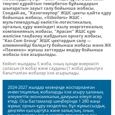
теңгені құрайтын темірбетон бұйымдарын
шығаратын зауыт салу бойынша жобасы.
Сондай-ақ, "Казогнеупор" ЖШС цехты қайта құру
бойынша жобасы, «Vzboilers» ЖШС -
мультимодульді көліктік-логистикалық
орталық құру жөніндегі жылу энергетикалық
компанияның жобасы, "Арасан" ЖШС құю
желісіне таңбалау жабдығын орнату жобасы,
"Kaz-Com Group" ЖШС цехтардын салу —
алюминийді балқыту бойынша жобасы және ЖК
«Паненко» жуғыш заттарды өндіру бойынша
жобасы іске асырылады.
Кейінгі жылдары 5 жоба, оның ішінде өнеркәсіп
саласын (4 жоба) және сауданы (1 жоба) дамытуға
бағытталған жобалар іске асырылады.
2024-2027 жылдар кезеңінде жоспарланған
инвестициялық жобаларды іске асыру қаланың
әлеуметтік-экономикалық дамуына елеулі әсер
етеді. Осы бастамалар шеңберінде 1 280 жаңа
жұмыс орнын құру көзделген, бұл жұмыссыздық
деңгейін қысқартуға және халықтың, оның
ішінде жоғары және кәсіптік-техникалық оқу