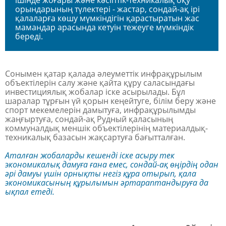
орындарының түлектері - жастар, сондай-ақ ірі
қалаларға көшу мүмкіндігін қарастыратын жас
мамандар арасында кетуін тежеуге мүмкіндік
береді.
Сонымен қатар қалада әлеуметтік инфрақұрылым
объектілерін салу және қайта құру саласындағы
инвестициялық жобалар іске асырылады. Бұл
шаралар тұрғын үй қорын кеңейтуге, білім беру және
спорт мекемелерін дамытуға, инфрақұрылымды
жаңғыртуға, сондай-ақ Рудный қаласының
коммуналдық меншік объектілерінің материалдық-
техникалық базасын жақсартуға бағытталған.
Аталған жобаларды кешенді іске асыру тек
экономикалық дамуға ғана емес, сондай-ақ өңірдің одан
әрі дамуы үшін орнықты негіз құра отырып, қала
экономикасының құрылымын әртараптандыруға да
ықпал етеді.