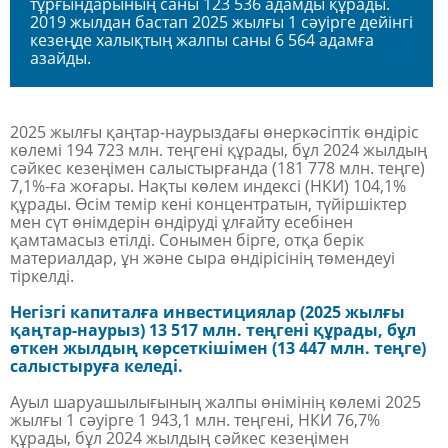
тұрғындарының саны 123 536 адамды құрады.
2019 жылдан бастап 2025 жылғы 1 сәуірге дейінгі
кезеңде халықтың жалпы саны 6 564 адамға
азайды.
2025 жылғы қаңтар-наурыздағы өнеркәсіптік өндіріс
көлемі 194 723 млн. теңгені құрады, бұл 2024 жылдың
сәйкес кезеңімен салыстырғанда (181 778 млн. теңге)
7,1%-ға жоғары. Нақты көлем индексі (НКИ) 104,1%
құрады. Өсім темір кені концентратын, түйіршіктер
мен сүт өнімдерін өндіруді ұлғайту есебінен
қамтамасыз етілді. Сонымен бірге, отқа берік
материалдар, ұн және сыра өндірісінің төмендеуі
тіркелді.
Негізгі капиталға инвестициялар (2025 жылғы
қаңтар-наурыз) 13 517 млн. теңгені құрады, бұл
өткен жылдың көрсеткішімен (13 447 млн. теңге)
салыстыруға келеді.
Ауыл шаруашылығының жалпы өнімінің көлемі 2025
жылғы 1 сәуірге 1 943,1 млн. теңгені, НКИ 76,7%
құрады, бұл 2024 жылдың сәйкес кезеңімен