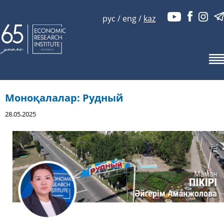
рус
/
eng
/
kaz
Моноқалалар: Рудный
28.05.2025