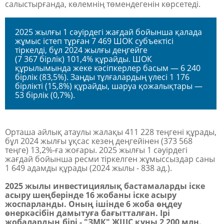
салыстырғанда, көлемнің төмендегенін көрсетеді.
2025 жылғы 1 сәуірдегі жағдай бойынша қалада
жұмыс істеп тұрған 7 469 ШОК субъектісі
тіркелді, бұл 2024 жылғы деңгейге
(7 367 бірлік) 101,4% құрайды. ШОК
құрылымында жеке кәсіпкерлер басым — 6 240
бірлік (83,5%). Заңды тұлғалардың үлесі 1 176
бірлікті (15,8%) құрайды, шаруа қожалықтары —
53 бірлік (0,7%).
Орташа айлық атаулы жалақы 411 228 теңгені құрады,
бұл 2024 жылғы ұқсас кезең деңгейінен (373 568
теңге) 13,2%-ға жоғары. 2025 жылғы 1 сәуірдегі
жағдай бойынша ресми тіркелген жұмыссыздар саны
1 649 адамды құрады (2024 жылы - 838 ад.).
2025 жылы инвестициялық бастамаларды іске
асыру шеңберінде 16 жобаны іске асыру
жоспарланды. Оның ішінде 6 жоба өңдеу
өнеркәсібін дамытуға бағытталған. Ірі
жобалардың бірі - "ЗМК" ЖШС құны 2 200 млн.