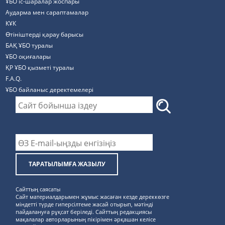
ҰБО іс-шаралар жоспары
Аударма мен сараптамалар
КҰК
Өтініштерді қарау барысы
БАҚ ҰБО туралы
ҰБО оқиғалары
ҚР ҰБО қызметі туралы
F.A.Q.
ҰБО байланыс деректемелерi
ТАРАТЫЛЫМҒА ЖАЗЫЛУ
Сайттың саясаты
Сайт материалдарымен жұмыс жасаған кезде дереккөзге
міндетті түрде гиперсілтеме жасай отырып, мәтінді
пайдалануға рұқсат беріледі. Сайттың редакциясы
мақалалар авторларының пікірімен әрқашан келісе