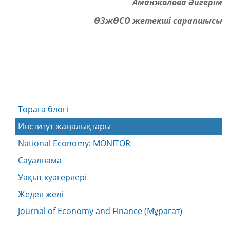
Аманжолова Әйгерім
ӨЗжӨСО жетекші сарапшысы
Төраға блогі
Институт жаңалықтары
National Economy: MONITOR
Сауалнама
Уақыт куәгерлері
Жедел желі
Journal of Economy and Finance (Мұрағат)