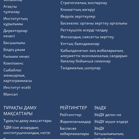
Стратегиялық жоспарлау
Атақты
Климаттың өзгеруі
тұлғалар
Өңірлік зерттеулер
Институттың
Бәсекелес ортаны зерттеу орталығы
құрылымы
Реттеушілік әсерді талдау
Директорлар
кеңесі
Фискалдық саясатты зерттеу
Басшылығы
Ұлттық баяндамалар
Біздің ұжым
Қабылданатын заң жобаларының
әлеуметтік-экономикалық салдарын
Ғылыми кеңес
бағалау бойынша семинар
Комплаенс
Талдамалық шолулар
Cыбайлас
жемқорлық
картограммасы
Институт есебі
Мансап
ТҰРАҚТЫ ДАМУ
РЕЙТИНГТЕР
ЭЫДҰ
МАҚСАТТАРЫ
Рейтингтер
ЭЫДҰ деген не
Тұрақты даму мақсаттары
Жарияланымдар
ЭЫДҰ мүше елдері
ТДМ іске асырудың
Баспасөз
ЭЫДҰ
институционалдық негізі
хабарламалары
Хатшылығының
құрылымы