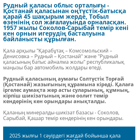
Рудный қаласы облыс орталығы -
Қостанай қаласынан оңтүстік-батысқа
қарай 45 шақырым жерде, Тобыл
өзенінің сол жағалауында орналасқан.
1957 жылы Соколов-Сарыбай темір кені
кен орнын игерудің басталуына
байланысты құрылған.
Қала арқылы "Қарабұтақ – Комсомольский –
Денисовка – Рудный – Қостанай" және "Рудный
қаласының батыс айналма жолы" республикалық
маңызы бар автомобиль жолдары өтеді.
Рудный қаласының аумағы Солтүстік Торғай
(Қостанай) жазығының құрамына кіреді. Қалаға
іргелес аумақта жер асты суларының, құмның,
кірпіш шикізатының және оолит темір
кендерінің кен орындары анықталды.
Қаланың минералды-шикізат базасы - Соколов,
Сарыбай, Қашар темір кендерінің кен орындары.
2025 жылғы 1 сәуірдегі жағдай бойынша қала