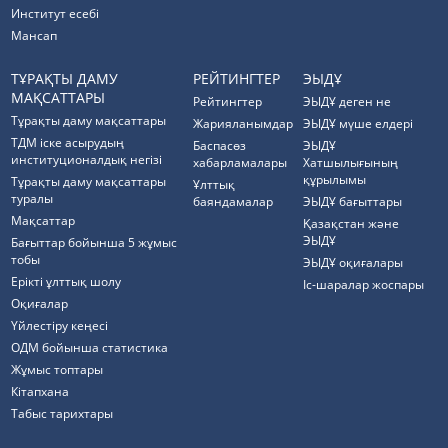
Институт есебі
Мансап
ТҰРАҚТЫ ДАМУ
РЕЙТИНГТЕР
ЭЫДҰ
МАҚСАТТАРЫ
Рейтингтер
ЭЫДҰ деген не
Тұрақты даму мақсаттары
Жарияланымдар
ЭЫДҰ мүше елдері
ТДМ іске асырудың
Баспасөз
ЭЫДҰ
институционалдық негізі
хабарламалары
Хатшылығының
құрылымы
Тұрақты даму мақсаттары
Ұлттық
туралы
баяндамалар
ЭЫДҰ бағыттары
Мақсаттар
Қазақстан және
ЭЫДҰ
Бағыттар бойынша 5 жұмыс
тобы
ЭЫДҰ оқиғалары
Ерікті ұлттық шолу
Іс-шаралар жоспары
Оқиғалар
Үйлестіру кеңесі
ОДМ бойынша статистика
Жұмыс топтары
Кітапхана
Табыс тарихтары