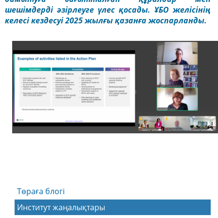
шешімдерді әзірлеуге үлес қосады. ҰБО желісінің
келесі кездесуі 2025 жылғы қазанға жоспарланды.
Төраға блогі
Институт жаңалықтары