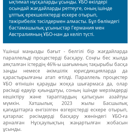
ықтимал нұсқаларды ұсынды. ҰБО өкілдері
осындай жағдайларды реттеуге, оның ішінде
ұлттық ерекшеліктерді ескере отырып,
тәжірибелік тәсілдермен алмасты. Бұл бөлімдегі
бастамашылық ұсыныстар Германия мен
Австралияның ҰБО-нан да келіп түсті.
Үшінші маңызды бағыт - белгілі бір жағдайларда
параллельді процестерді басқару. Соңғы бес жылда
аяқталған істердің 46%-ы шағымның тақырыбы басқа
заңды немесе әкімшілік юрисдикцияларда да
қарастырылғаны атап өтілді. Параллель процестер
ҰБО өтінішін қарауды жоққа шығармаса да, олар
рәсімді едәуір қиындатуы, соның ішінде мерзімдерді
кешіктіру және тараптардың қатысуын азайтуы
мүмкін. Хатшылық 2023 жылы Басшылық
қағидаттарға енгізілген өзгерістерді ескере отырып,
қатарлас рәсімдерді басқару жөніндегі ҰБО-ға
арналған Нұсқаулықтың жаңартылған жобасын
ұсынды.