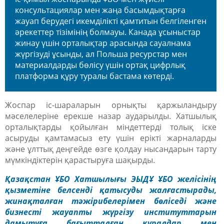
консультациялар мен жаңа басымдықтарға
жауап берудегі икемділікті қамтитын белгіленген
әрекеттер тізімінің болмауы. Канада ұсыныстар
жинау үшін орталықтар арасында сауалнама
жүргізуді ұсынды, ал Польша ресурстар мен
материалдарды бөлісу үшін ортақ цифрлық
платформа құру туралы бастама көтерді.
Жоспар іс-шараларын орнықты қаржыландыру
мәселелеріне ерекше назар аударылды. Хатшылық
орталықтарды қойылған міндеттерді толық іске
асыруды қамтамасыз ету үшін ерікті жарналарды
және ұлттық деңгейде өзге қолдау нысандарын тарту
мүмкіндіктерін қарастыруға шақырды.
Қазақстан ҰБО Хатшылығы ЭЫДҰ ҰБО желісінің
қызметіне белсенді қатысуды жалғастырады,
жинақталған тәжірибелерімен бөліседі және
бизнесті жауапты жүргізу институттарын
дамытуға бағытталған құралдар мен