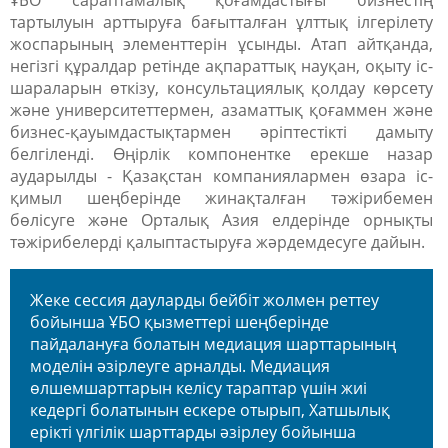
ҰБО сараптамалық қоғамдастығы бизнестің
тартылуын арттыруға бағытталған ұлттық ілгерілету
жоспарының элементтерін ұсынды. Атап айтқанда,
негізгі құралдар ретінде ақпараттық науқан, оқыту іс-
шараларын өткізу, консультациялық қолдау көрсету
және университеттермен, азаматтық қоғаммен және
бизнес-қауымдастықтармен әріптестікті дамыту
белгіленді. Өңірлік компонентке ерекше назар
аударылды - Қазақстан компаниялармен өзара іс-
қимыл шеңберінде жинақталған тәжірибемен
бөлісуге және Орталық Азия елдерінде орнықты
тәжірибелерді қалыптастыруға жәрдемдесуге дайын.
Жеке сессия дауларды бейбіт жолмен реттеу
бойынша ҰБО қызметтері шеңберінде
пайдалануға болатын медиация шарттарының
моделін әзірлеуге арналды. Медиация
өлшемшарттарын келісу тараптар үшін жиі
кедергі болатынын ескере отырып, Хатшылық
ерікті үлгілік шарттарды әзірлеу бойынша