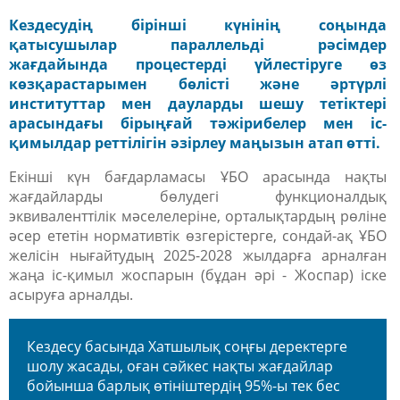
Кездесудің бірінші күнінің соңында
қатысушылар параллельді рәсімдер
жағдайында процестерді үйлестіруге өз
көзқарастарымен бөлісті және әртүрлі
институттар мен дауларды шешу тетіктері
арасындағы бірыңғай тәжірибелер мен іс-
қимылдар реттілігін әзірлеу маңызын атап өтті.
Екінші күн бағдарламасы ҰБО арасында нақты
жағдайларды бөлудегі функционалдық
эквиваленттілік мәселелеріне, орталықтардың рөліне
әсер ететін нормативтік өзгерістерге, сондай-ақ ҰБО
желісін нығайтудың 2025-2028 жылдарға арналған
жаңа іс-қимыл жоспарын (бұдан әрі - Жоспар) іске
асыруға арналды.
Кездесу басында Хатшылық соңғы деректерге
шолу жасады, оған сәйкес нақты жағдайлар
бойынша барлық өтініштердің 95%-ы тек бес