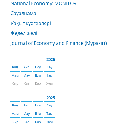
National Economy: MONITOR
Сауалнама
Уақыт куәгерлері
Жедел желі
Journal of Economy and Finance (Мұрағат)
2026
Қаң
Ақп
Нау
Сәу
Мам
Мау
Шіл
Там
Қыр
Қаз
Қар
Жел
2025
Қаң
Ақп
Нау
Сәу
Мам
Мау
Шіл
Там
Қыр
Қаз
Қар
Жел