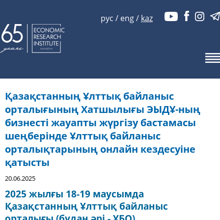
рус
/
eng
/
kaz
Қазақстанның Ұлттық байланыс
орталығының Хатшылығы ЭЫДҰ-ның
бизнесті жауапты жүргізу бастамасы
шеңберінде Ұлттық байланыс
орталықтарының онлайн кездесуіне
қатысты
20.06.2025
2025 жылғы 18-19 маусымда
Қазақстанның Ұлттық байланыс
орталығы (бұдан әрі - ҰБО)