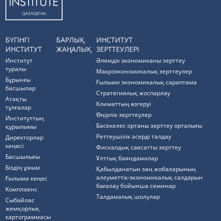
БҮГІНГІ
БАРЛЫҚ
ИНСТИТУТ
ИНСТИТУТ
ЖАҢАЛЫҚ
ЗЕРТТЕУЛЕРІ
Институт
Әлемдік экономиканы зерттеу
туралы
Макроэкономикалық зерттеулер
Бұрынғы
Ғылыми экономикалық сараптама
басшылар
Стратегиялық жоспарлау
Атақты
Климаттың өзгеруі
тұлғалар
Өңірлік зерттеулер
Институттың
Бәсекелес ортаны зерттеу орталығы
құрылымы
Реттеушілік әсерді талдау
Директорлар
кеңесі
Фискалдық саясатты зерттеу
Басшылығы
Ұлттық баяндамалар
Біздің ұжым
Қабылданатын заң жобаларының
әлеуметтік-экономикалық салдарын
Ғылыми кеңес
бағалау бойынша семинар
Комплаенс
Талдамалық шолулар
Cыбайлас
жемқорлық
картограммасы