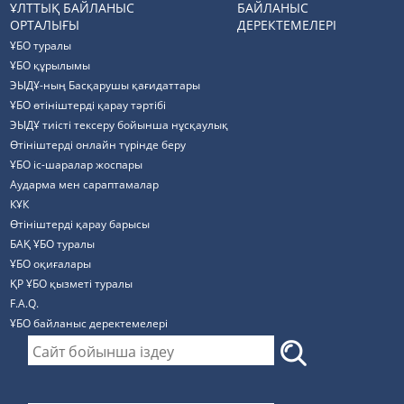
ҰЛТТЫҚ БАЙЛАНЫС
БАЙЛАНЫС
ОРТАЛЫҒЫ
ДЕРЕКТЕМЕЛЕРІ
ҰБО туралы
ҰБО құрылымы
ЭЫДҰ-ның Басқарушы қағидаттары
ҰБО өтініштерді қарау тәртібі
ЭЫДҰ тиісті тексеру бойынша нұсқаулық
Өтініштерді онлайн түрінде беру
ҰБО іс-шаралар жоспары
Аударма мен сараптамалар
КҰК
Өтініштерді қарау барысы
БАҚ ҰБО туралы
ҰБО оқиғалары
ҚР ҰБО қызметі туралы
F.A.Q.
ҰБО байланыс деректемелерi