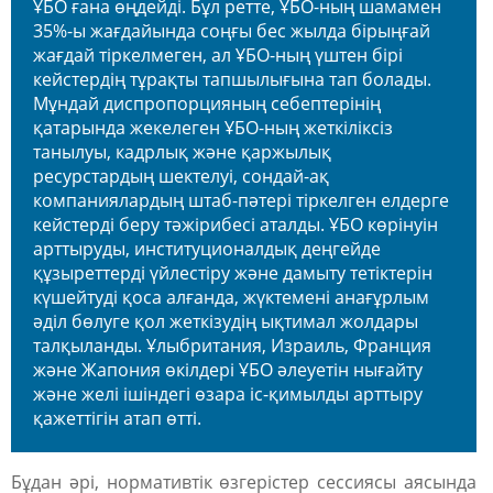
ҰБО ғана өңдейді. Бұл ретте, ҰБО-ның шамамен
35%-ы жағдайында соңғы бес жылда бірыңғай
жағдай тіркелмеген, ал ҰБО-ның үштен бірі
кейстердің тұрақты тапшылығына тап болады.
Мұндай диспропорцияның себептерінің
қатарында жекелеген ҰБО-ның жеткіліксіз
танылуы, кадрлық және қаржылық
ресурстардың шектелуі, сондай-ақ
компаниялардың штаб-пәтері тіркелген елдерге
кейстерді беру тәжірибесі аталды. ҰБО көрінуін
арттыруды, институционалдық деңгейде
құзыреттерді үйлестіру және дамыту тетіктерін
күшейтуді қоса алғанда, жүктемені анағұрлым
әділ бөлуге қол жеткізудің ықтимал жолдары
талқыланды. Ұлыбритания, Израиль, Франция
және Жапония өкілдері ҰБО әлеуетін нығайту
және желі ішіндегі өзара іс-қимылды арттыру
қажеттігін атап өтті.
Бұдан әрі, нормативтік өзгерістер сессиясы аясында