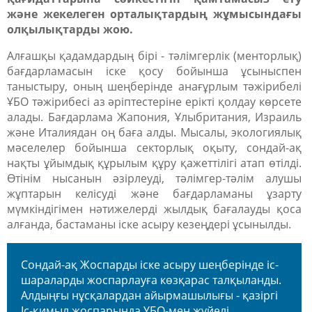
және жекелеген орталықтардың жұмысындағы
олқылықтарды жою.
Алғашқы қадамдардың бірі - тәлімгерлік (менторлық)
бағдарламасын іске қосу бойынша ұсыныспен
таныстыру, оның шеңберінде анағұрлым тәжірибелі
ҰБО тәжірибесі аз әріптестеріне ерікті қолдау көрсете
алады.
Бағдарлама Жапония, Ұлыбритания, Израиль
және Италиядан оң баға алды.
Мысалы, экологиялық
мәселелер бойынша секторлық оқыту, сондай-ақ
нақты ұйымдық құрылым құру қажеттілігі атап өтілді.
Өтінім нысанын әзірлеуді, тәлімгер-тәлім алушы
жұптарын келісуді және бағдарламаны ұзарту
мүмкіндігімен нәтижелерді жылдық бағалауды қоса
алғанда, бастаманы іске асыру кезеңдері ұсынылды.
Сондай-ақ Жоспарды іске асыру шеңберінде іс-
шараларды жоспарлауға көзқарас талқыланды.
Алдыңғы нұсқалардан айырмашылығы - қазіргі
Іс-қимыл жоспарында ҰБО-мен жүйелі