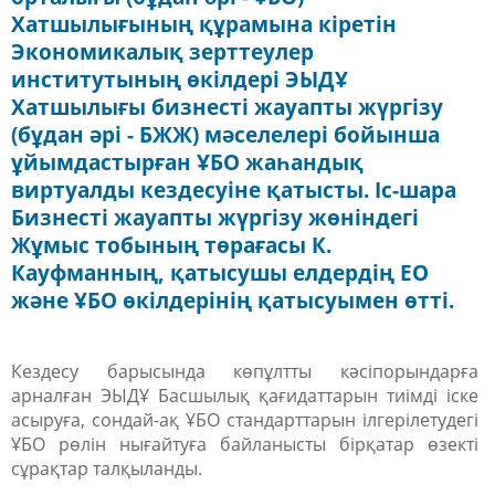
Хатшылығының құрамына кіретін
Экономикалық зерттеулер
институтының өкілдері ЭЫДҰ
Хатшылығы бизнесті жауапты жүргізу
(бұдан әрі - БЖЖ) мәселелері бойынша
ұйымдастырған ҰБО жаһандық
виртуалды кездесуіне қатысты. Іс-шара
Бизнесті жауапты жүргізу жөніндегі
Жұмыс тобының төрағасы К.
Кауфманның, қатысушы елдердің ЕО
және ҰБО өкілдерінің қатысуымен өтті.
Кездесу барысында көпұлтты кәсіпорындарға
арналған ЭЫДҰ Басшылық қағидаттарын тиімді іске
асыруға, сондай-ақ ҰБО стандарттарын ілгерілетудегі
ҰБО рөлін нығайтуға байланысты бірқатар өзекті
сұрақтар талқыланды.