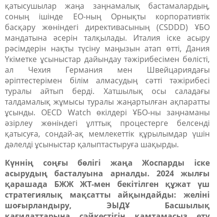
қатысушылар жаңа заңнамалық бастамалардың,
соның ішінде ЕО-ның Орнықты корпоративтік
басқару жөніндегі директивасының (CSDDD) ҰБО
мандатына әсерін талқылады. Италия іске асыру
рәсімдерін нақты түсіну маңызын атап өтті, Дания
Үкіметке ұсыныстар дайындау тәжірибесімен бөлісті,
ал Чехия Германия мен Швейцариядағы
әріптестерімен білім алмасудың сәтті тәжірибесі
туралы айтып берді. Хатшылық осы саладағы
талдамалық жұмысы туралы жаңартылған ақпаратты
ұсынды. OECD Watch өкілдері ҰБО-ны заңнаманы
әзірлеу жөніндегі ұлттық процестерге белсенді
қатысуға, сондай-ақ мемлекеттік құрылымдар үшін
дәлелді ұсыныстар қалыптастыруға шақырды.
Күннің соңғы бөлігі жаңа Жоспарды іске
асырудың басталуына арналды. 2024 жылғы
қарашада БЖЖ ЖТ-мен бекітілген құжат үш
стратегиялық мақсатты айқындайды: желіні
шоғырландыру, ЭЫДҰ Басшылық
қағидаттарына сәйкестігін қамтамасыз ету