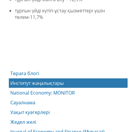
тұрғын үйді күтіп-ұстау қызметтері үшін
төлем-11,7%
Төраға блогі
Институт жаңалықтары
National Economy: MONITOR
Сауалнама
Уақыт куәгерлері
Жедел желі
Journal of Economy and Finance (Мұрағат)