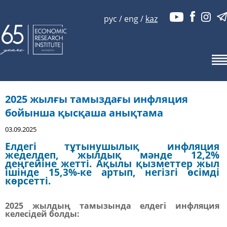
рус
/
eng
/
kaz
2025 жылғы тамыздағы инфляция
бойынша қысқаша анықтама
03.09.2025
Елдегі тұтынушылық инфляция
жеделдеп, жылдық мәнде 12,2%
деңгейіне жетті. Ақылы қызметтер жыл
ішінде 15,3%-ке артып, негізгі өсімді
көрсетті.
2025 жылдың тамызында елдегі
инфляция
келесідей болды: