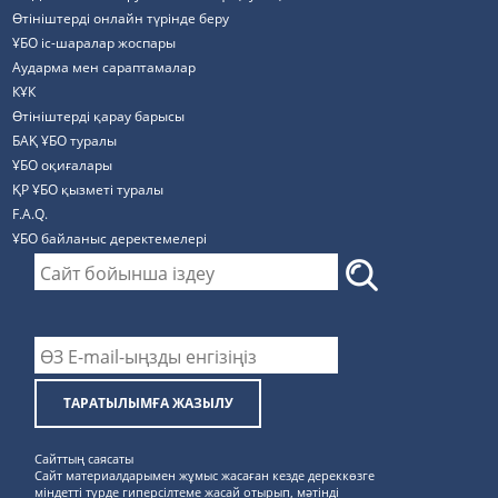
Өтініштерді онлайн түрінде беру
ҰБО іс-шаралар жоспары
Аударма мен сараптамалар
КҰК
Өтініштерді қарау барысы
БАҚ ҰБО туралы
ҰБО оқиғалары
ҚР ҰБО қызметі туралы
F.A.Q.
ҰБО байланыс деректемелерi
ТАРАТЫЛЫМҒА ЖАЗЫЛУ
Сайттың саясаты
Сайт материалдарымен жұмыс жасаған кезде дереккөзге
міндетті түрде гиперсілтеме жасай отырып, мәтінді