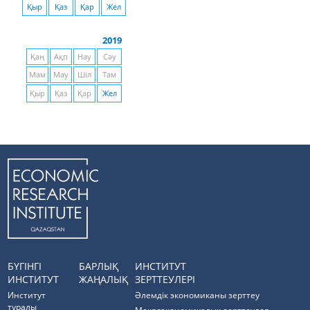
Қыр
Қаз
Қар
Жел
2019
Қаң
Ақп
Нау
Сәу
Мам
Мау
Шіл
Там
Қыр
Қаз
Қар
Жел
БҮГІНГІ
БАРЛЫҚ
ИНСТИТУТ
ИНСТИТУТ
ЖАҢАЛЫҚ
ЗЕРТТЕУЛЕРІ
Институт
Әлемдік экономиканы зерттеу
туралы