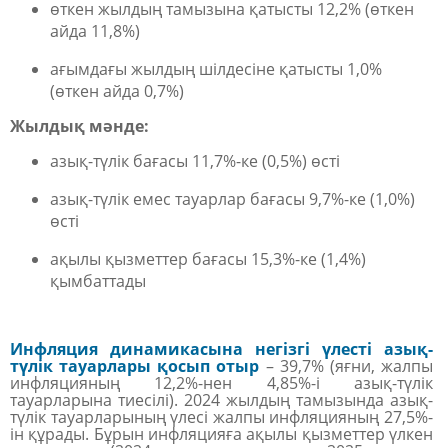
өткен жылдың тамызына қатысты
12,2%
(өткен
айда 11,8%)
ағымдағы жылдың шілдесіне қатысты
1,0%
(өткен айда 0,7%)
Жылдық мәнде:
азық-түлік бағасы 11,7%-ке
(0,5%)
өсті
азық-түлік емес тауарлар
бағасы
9,7%-ке
(1,0%)
өсті
ақылы қызметтер
бағасы
15,3%-ке
(1,4%)
қымбаттады
Инфляция динамикасына
негізгі үлесті
азық-
түлік тауарлары қосып отыр
–
39,7%
(яғни, жалпы
инфляцияның 12,2%-нен 4,85%-і азық-түлік
тауарларына тиесілі). 2024 жылдың тамызында азық-
түлік тауарларының үлесі жалпы инфляцияның
27,5%-
ін
құрады. Бұрын инфляцияға ақылы қызметтер үлкен