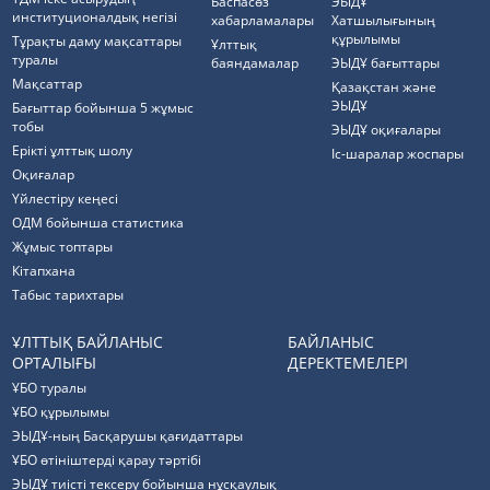
Баспасөз
ЭЫДҰ
институционалдық негізі
хабарламалары
Хатшылығының
құрылымы
Тұрақты даму мақсаттары
Ұлттық
туралы
баяндамалар
ЭЫДҰ бағыттары
Мақсаттар
Қазақстан және
ЭЫДҰ
Бағыттар бойынша 5 жұмыс
тобы
ЭЫДҰ оқиғалары
Ерікті ұлттық шолу
Іс-шаралар жоспары
Оқиғалар
Үйлестіру кеңесі
ОДМ бойынша статистика
Жұмыс топтары
Кітапхана
Табыс тарихтары
ҰЛТТЫҚ БАЙЛАНЫС
БАЙЛАНЫС
ОРТАЛЫҒЫ
ДЕРЕКТЕМЕЛЕРІ
ҰБО туралы
ҰБО құрылымы
ЭЫДҰ-ның Басқарушы қағидаттары
ҰБО өтініштерді қарау тәртібі
ЭЫДҰ тиісті тексеру бойынша нұсқаулық