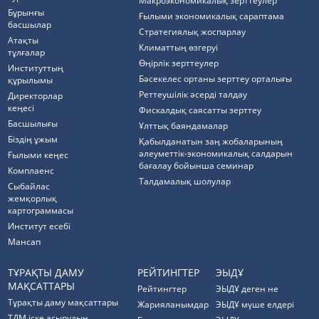
Макроэкономикалық зерттеулер
Бұрынғы
Ғылыми экономикалық сараптама
басшылар
Стратегиялық жоспарлау
Атақты
Климаттың өзгеруі
тұлғалар
Өңірлік зерттеулер
Институттың
Бәсекелес ортаны зерттеу орталығы
құрылымы
Реттеушілік әсерді талдау
Директорлар
кеңесі
Фискалдық саясатты зерттеу
Басшылығы
Ұлттық баяндамалар
Біздің ұжым
Қабылданатын заң жобаларының
әлеуметтік-экономикалық салдарын
Ғылыми кеңес
бағалау бойынша семинар
Комплаенс
Талдамалық шолулар
Cыбайлас
жемқорлық
картограммасы
Институт есебі
Мансап
ТҰРАҚТЫ ДАМУ
РЕЙТИНГТЕР
ЭЫДҰ
МАҚСАТТАРЫ
Рейтингтер
ЭЫДҰ деген не
Тұрақты даму мақсаттары
Жарияланымдар
ЭЫДҰ мүше елдері
ТДМ іске асырудың