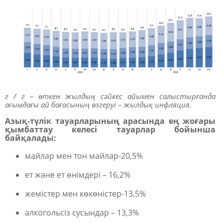
г / г – өткен жылдың сәйкес айымен салыстырғанда
ағымдағы ай бағасының өзгеруі – жылдық инфляция.
Азық-түлік тауарларының
арасында ең жоғары
қымбаттау келесі тауарлар бойынша
байқалады:
майлар мен тон майлар-20,5%
ет және ет өнімдері – 16,2%
жемістер мен көкөністер-13,5%
алкогольсіз сусындар – 13,3%