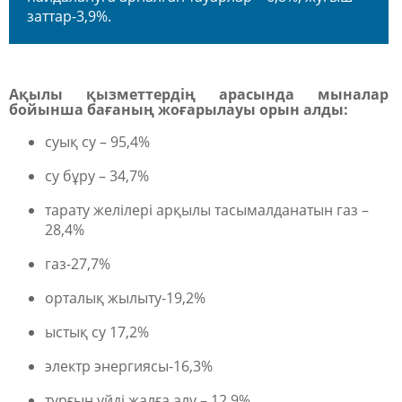
заттар-3,9%.
Ақылы қызметтердің
арасында мыналар
бойынша бағаның жоғарылауы орын алды:
суық су – 95,4%
су бұру – 34,7%
тарату желілері арқылы тасымалданатын газ –
28,4%
газ-27,7%
орталық жылыту-19,2%
ыстық су 17,2%
электр энергиясы-16,3%
тұрғын үйді жалға алу – 12,9%