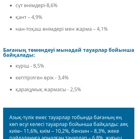
сүт өнімдері-8,6%
қант – 4,9%
нан-тоқаш өнімдері мен жарма – 4,1%
Бағаның
төмендеуі
мынадай тауарлар бойынша
байқалады:
күріш - 8,5%
кептірілген өрік - 3,4%
қарақұмық жармасы - 2,5%
Азық-түлік емес тауарлар
тобында бағаның ең
көп өсуі келесі тауарлар бойынша байқалды: аяқ
киім– 11,6%, киім – 10,2%, бензин – 8,3%, жеке
пайдалануға арналған тауарлар – 6,8%, жуғыш