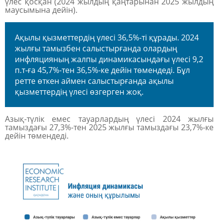
үлес қосқан (2024 жылдың қаңтарынан 2025 жылдың
маусымына дейін).
Ақылы қызметтердің
үлесі
36,5%-ті
құрады. 2024
жылғы тамызбен салыстырғанда олардың
инфляцияның жалпы динамикасындағы үлесі
9,2
п
.т-ға 45,7%-тен 36,5%-ке дейін төмендеді. Бұл
ретте өткен аймен салыстырғанда ақылы
қызметтердің үлесі өзгерген жоқ
.
Азық-түлік емес тауарлардың үлесі 2024 жылғы
тамыздағы
27,3%-тен
2025 жылғы тамыздағы 23,7%-ке
дейін
төмендеді
.