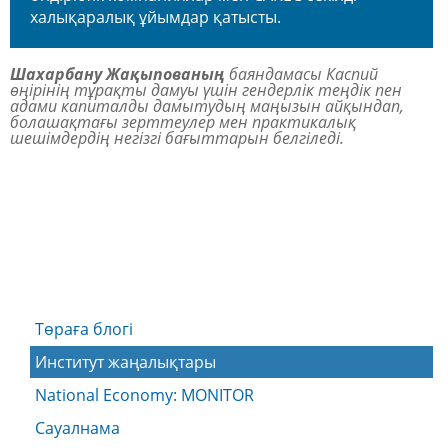
халықаралық ұйымдар қатысты.
Шахарбану Жақыпованың
баяндамасы Каспий
өңірінің тұрақты дамуы үшін гендерлік теңдік пен
адами капиталды дамытудың маңызын айқындап,
болашақтағы зерттеулер мен практикалық
шешімдердің негізгі бағыттарын белгіледі.
Төраға блогі
Институт жаңалықтары
National Economy: MONITOR
Сауалнама