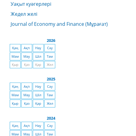
Уақыт куәгерлері
Жедел желі
Journal of Economy and Finance (Мұрағат)
2026
Қаң
Ақп
Нау
Сәу
Мам
Мау
Шіл
Там
Қыр
Қаз
Қар
Жел
2025
Қаң
Ақп
Нау
Сәу
Мам
Мау
Шіл
Там
Қыр
Қаз
Қар
Жел
2024
Қаң
Ақп
Нау
Сәу
Мам
Мау
Шіл
Там