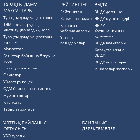
ТҰРАҚТЫ ДАМУ
РЕЙТИНГТЕР
ЭЫДҰ
МАҚСАТТАРЫ
Рейтингтер
ЭЫДҰ деген не
Тұрақты даму мақсаттары
Жарияланымдар
ЭЫДҰ мүше елдері
ТДМ іске асырудың
Баспасөз
ЭЫДҰ
институционалдық негізі
хабарламалары
Хатшылығының
құрылымы
Тұрақты даму мақсаттары
Ұлттық
туралы
баяндамалар
ЭЫДҰ бағыттары
Мақсаттар
Қазақстан және
ЭЫДҰ
Бағыттар бойынша 5 жұмыс
тобы
ЭЫДҰ оқиғалары
Ерікті ұлттық шолу
Іс-шаралар жоспары
Оқиғалар
Үйлестіру кеңесі
ОДМ бойынша статистика
Жұмыс топтары
Кітапхана
Табыс тарихтары
ҰЛТТЫҚ БАЙЛАНЫС
БАЙЛАНЫС
ОРТАЛЫҒЫ
ДЕРЕКТЕМЕЛЕРІ
ҰБО туралы