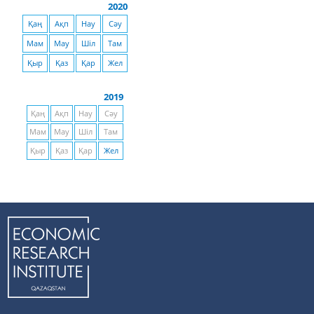
2020
Қаң
Ақп
Нау
Сәу
Мам
Мау
Шіл
Там
Қыр
Қаз
Қар
Жел
2019
Қаң
Ақп
Нау
Сәу
Мам
Мау
Шіл
Там
Қыр
Қаз
Қар
Жел