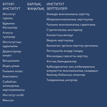
БҮГІНГІ
БАРЛЫҚ
ИНСТИТУТ
ИНСТИТУТ
ЖАҢАЛЫҚ
ЗЕРТТЕУЛЕРІ
Институт
Әлемдік экономиканы зерттеу
туралы
Макроэкономикалық зерттеулер
Бұрынғы
Ғылыми экономикалық сараптама
басшылар
Стратегиялық жоспарлау
Атақты
Климаттың өзгеруі
тұлғалар
Өңірлік зерттеулер
Институттың
Бәсекелес ортаны зерттеу орталығы
құрылымы
Реттеушілік әсерді талдау
Директорлар
кеңесі
Фискалдық саясатты зерттеу
Басшылығы
Ұлттық баяндамалар
Біздің ұжым
Қабылданатын заң жобаларының
әлеуметтік-экономикалық салдарын
Ғылыми кеңес
бағалау бойынша семинар
Комплаенс
Талдамалық шолулар
Cыбайлас
жемқорлық
картограммасы
Институт есебі
Мансап