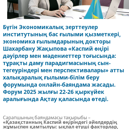
Бүгін Экономикалық зерттеулер
институтының бас ғылыми қызметкері,
экономика ғылымдарының докторы
Шахарбану Жақыпова «Каспий өңірі
дәуірлер мен мәдениеттер тоғысында:
тұрақты даму парадигмасының сын-
тегеуріндері мен перспективалары» атты
халықаралық ғылыми-білім беру
форумында онлайн-баяндама жасады.
Форум 2025 жылғы 22-26 қыркүйек
аралығында Ақтау қаласында өтеді.
Сарапшының баяндамасы тақырыбы –
«Қазақстанның Каспий өңіріндегі әйелдердің
жұмыспен қамтылуы: ықпал етуші факторлар,