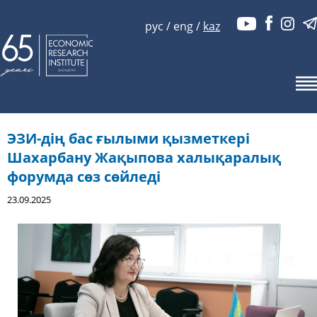
рус
/
eng
/
kaz
ЭЗИ-дің бас ғылыми қызметкері
Шахарбану Жақыпова халықаралық
форумда сөз сөйледі
23.09.2025