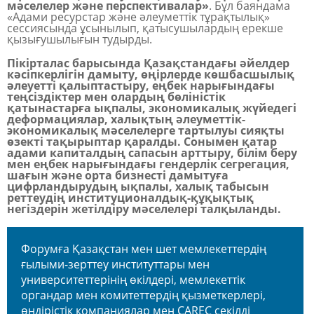
мәселелер және перспективалар»
.
Бұл баяндама
«Адами ресурстар және әлеуметтік тұрақтылық»
сессиясында ұсынылып, қатысушылардың ерекше
қызығушылығын тудырды.
Пікірталас барысында Қазақстандағы әйелдер
кәсіпкерлігін дамыту, өңірлерде көшбасшылық
әлеуетті қалыптастыру, еңбек нарығындағы
теңсіздіктер мен олардың бөліністік
қатынастарға ықпалы, экономикалық жүйедегі
деформациялар, халықтың әлеуметтік-
экономикалық мәселелерге тартылуы сияқты
өзекті тақырыптар қаралды. Сонымен қатар
адами капиталдың сапасын арттыру, білім беру
мен еңбек нарығындағы гендерлік сегрегация,
шағын және орта бизнесті дамытуға
цифрландырудың ықпалы, халық табысын
реттеудің институционалдық-құқықтық
негіздерін жетілдіру мәселелері талқыланды.
Форумға Қазақстан мен шет мемлекеттердің
ғылыми-зерттеу институттары мен
университеттерінің өкілдері, мемлекеттік
органдар мен комитеттердің қызметкерлері,
өндірістік компаниялар мен CAREC секілді