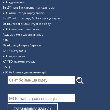
ҰБО құрылымы
ЭЫДҰ-ның Басқарушы қағидаттары
ҰБО өтініштерді қарау тәртібі
ЭЫДҰ тиісті тексеру бойынша нұсқаулық
Өтініштерді онлайн түрінде беру
ҰБО іс-шаралар жоспары
Аударма мен сараптамалар
КҰК
Өтініштерді қарау барысы
БАҚ ҰБО туралы
ҰБО оқиғалары
ҚР ҰБО қызметі туралы
F.A.Q.
ҰБО байланыс деректемелерi
ТАРАТЫЛЫМҒА ЖАЗЫЛУ