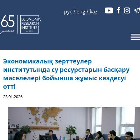
рус
/
eng
/
kaz
Экономикалық зерттеулер
институтында су ресурстарын басқару
мәселелері бойынша жұмыс кездесуі
өтті
23.01.2026