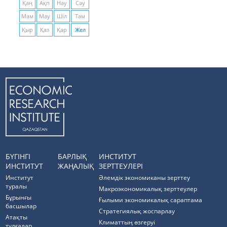
Қаң
Ақп
Нау
Сәу
Мам
Мау
Шіл
Там
Қыр
Қаз
Қар
Жел
БҮГІНГІ
БАРЛЫҚ
ИНСТИТУТ
ИНСТИТУТ
ЖАҢАЛЫҚ
ЗЕРТТЕУЛЕРІ
Институт
Әлемдік экономиканы зерттеу
туралы
Макроэкономикалық зерттеулер
Бұрынғы
Ғылыми экономикалық сараптама
басшылар
Стратегиялық жоспарлау
Атақты
Климаттың өзгеруі
тұлғалар