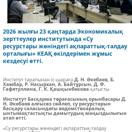
2026 жылғы 23 қаңтарда Экономикалық
зерттеулер институтында «Су
ресурстары жөніндегі ақпараттық-талдау
орталығы» КЕАҚ өкілдерімен жұмыс
кездесуі өтті.
Институт тарапынан іс-шараға
Д. Н. Әкебаев, Б.
Хамбар, Р. Насырхан, А. Байтұрсын, Д. Ф.
Гафятуллина, Г. К. Қашқынбекова
қатысты.
Институт Басқарма төрағасының орынбасары Д.
Н. Әкебаев алғысөз сөйлеп, су ресурстарын
басқару саласындағы ведомствоаралық
ынтымақтастықты дамытудың маңыздылығын
атап өтті.
«Су ресурстары жөніндегі ақпараттық-талдау