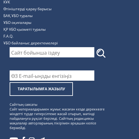
КҰК
Өтініштерді қарау барысы
БАҚ ҰБО туралы
ҰБО оқиғалары
ҚР ҰБО қызметі туралы
F.A.Q.
ҰБО байланыс деректемелерi
ТАРАТЫЛЫМҒА ЖАЗЫЛУ
Сайттың саясаты
Сайт материалдарымен жұмыс жасаған кезде дереккөзге
міндетті түрде гиперсілтеме жасай отырып, мәтінді
пайдалануға рұқсат беріледі. Сайттың редакциясы
мақалалар авторларының пікірімен әрқашан келісе
бермейді.