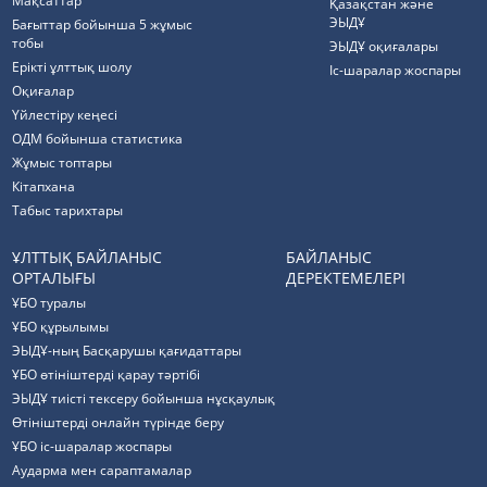
Мақсаттар
Қазақстан және
ЭЫДҰ
Бағыттар бойынша 5 жұмыс
тобы
ЭЫДҰ оқиғалары
Ерікті ұлттық шолу
Іс-шаралар жоспары
Оқиғалар
Үйлестіру кеңесі
ОДМ бойынша статистика
Жұмыс топтары
Кітапхана
Табыс тарихтары
ҰЛТТЫҚ БАЙЛАНЫС
БАЙЛАНЫС
ОРТАЛЫҒЫ
ДЕРЕКТЕМЕЛЕРІ
ҰБО туралы
ҰБО құрылымы
ЭЫДҰ-ның Басқарушы қағидаттары
ҰБО өтініштерді қарау тәртібі
ЭЫДҰ тиісті тексеру бойынша нұсқаулық
Өтініштерді онлайн түрінде беру
ҰБО іс-шаралар жоспары
Аударма мен сараптамалар