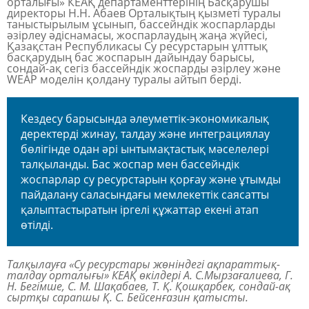
орталығы» КЕАҚ департаменттерінің Басқарушы
директоры Н.Н. Абаев Орталықтың қызметі туралы
таныстырылым ұсынып, бассейндік жоспарларды
әзірлеу әдіснамасы, жоспарлаудың жаңа жүйесі,
Қазақстан Республикасы Су ресурстарын ұлттық
басқарудың бас жоспарын дайындау барысы,
сондай-ақ сегіз бассейндік жоспарды әзірлеу және
WEAP моделін қолдану туралы айтып берді.
Кездесу барысында әлеуметтік-экономикалық
деректерді жинау, талдау және интеграциялау
бөлігінде одан әрі ынтымақтастық мәселелері
талқыланды. Бас жоспар мен бассейндік
жоспарлар су ресурстарын қорғау және ұтымды
пайдалану саласындағы мемлекеттік саясатты
қалыптастыратын іргелі құжаттар екені атап
өтілді.
Талқылауға «Су ресурстары жөніндегі ақпараттық-
талдау орталығы» КЕАҚ өкілдері А. С.Мырзағалиева, Г.
Н. Бегімше, С. М. Шақабаев, Т. Қ. Қошқарбек, сондай-ақ
сыртқы сарапшы Қ. С. Бейсенғазин қатысты.