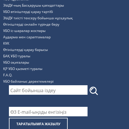
ЭЫДҰ-ның Басқарушы қағидаттары
ҰБО өтініштерді қарау тәртібі
ЭЫДҰ тиісті тексеру бойынша нұсқаулық
Өтініштерді онлайн түрінде беру
ҰБО іс-шаралар жоспары
Аударма мен сараптамалар
КҰК
Өтініштерді қарау барысы
БАҚ ҰБО туралы
ҰБО оқиғалары
ҚР ҰБО қызметі туралы
F.A.Q.
ҰБО байланыс деректемелерi
ТАРАТЫЛЫМҒА ЖАЗЫЛУ