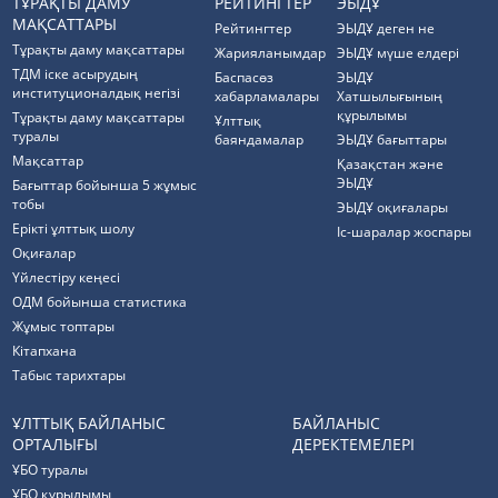
ТҰРАҚТЫ ДАМУ
РЕЙТИНГТЕР
ЭЫДҰ
МАҚСАТТАРЫ
Рейтингтер
ЭЫДҰ деген не
Тұрақты даму мақсаттары
Жарияланымдар
ЭЫДҰ мүше елдері
ТДМ іске асырудың
Баспасөз
ЭЫДҰ
институционалдық негізі
хабарламалары
Хатшылығының
құрылымы
Тұрақты даму мақсаттары
Ұлттық
туралы
баяндамалар
ЭЫДҰ бағыттары
Мақсаттар
Қазақстан және
ЭЫДҰ
Бағыттар бойынша 5 жұмыс
тобы
ЭЫДҰ оқиғалары
Ерікті ұлттық шолу
Іс-шаралар жоспары
Оқиғалар
Үйлестіру кеңесі
ОДМ бойынша статистика
Жұмыс топтары
Кітапхана
Табыс тарихтары
ҰЛТТЫҚ БАЙЛАНЫС
БАЙЛАНЫС
ОРТАЛЫҒЫ
ДЕРЕКТЕМЕЛЕРІ
ҰБО туралы
ҰБО құрылымы