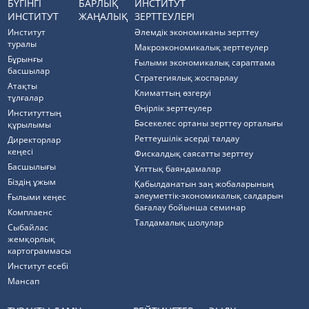
БҮГІНГІ
БАРЛЫҚ
ИНСТИТУТ
ИНСТИТУТ
ЖАҢАЛЫҚ
ЗЕРТТЕУЛЕРІ
Институт
Әлемдік экономиканы зерттеу
туралы
Макроэкономикалық зерттеулер
Бұрынғы
Ғылыми экономикалық сараптама
басшылар
Стратегиялық жоспарлау
Атақты
Климаттың өзгеруі
тұлғалар
Өңірлік зерттеулер
Институттың
Бәсекелес ортаны зерттеу орталығы
құрылымы
Реттеушілік әсерді талдау
Директорлар
кеңесі
Фискалдық саясатты зерттеу
Басшылығы
Ұлттық баяндамалар
Біздің ұжым
Қабылданатын заң жобаларының
әлеуметтік-экономикалық салдарын
Ғылыми кеңес
бағалау бойынша семинар
Комплаенс
Талдамалық шолулар
Cыбайлас
жемқорлық
картограммасы
Институт есебі
Мансап