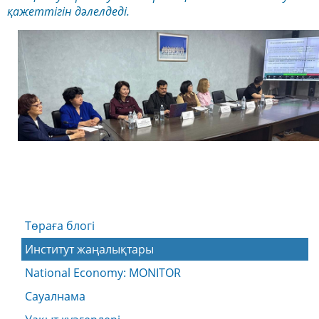
қажеттігін дәлелдеді.
Төраға блогі
Институт жаңалықтары
National Economy: MONITOR
Сауалнама