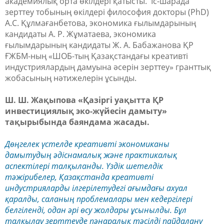
академиялық орта өкілдері қатысты. Іс-шарада
зерттеу тобының өкілдері философия докторы (PhD)
А.С. Құлмағанбетова, экономика ғылымдарының
кандидаты А. Р. Жұматаева, экономика
ғылымдарының кандидаты Ж. А. Бабажанова ҚР
ҒЖБМ-ның «ШОБ-тың Қазақстандағы креативті
индустриялардың дамуына әсерін зерттеу» гранттық
жобасының нәтижелерін ұсынды.
Ш. Ш. Жақыпова «Қазіргі уақытта ҚР
инвестициялық эко-жүйесін дамыту»
тақырыбында баяндама жасады.
Дөңгелек үстелде креативті экономиканы
дамытудың әдіснамалық және практикалық
аспектілері талқыланды. Үздік шетелдік
тәжірибелер, Қазақстанда креативті
индустрияларды ілгерілетудегі ағымдағы ахуал
қаралды, саланың проблемалары мен кедергілері
белгіленді, одан әрі өсу жолдары ұсынылды. Бұл
талқылау зерттеуде пәнаралық тәсілді пайдалану