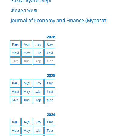
Уақыт куәгерлері
Жедел желі
Journal of Economy and Finance (Мұрағат)
2026
Қаң
Ақп
Нау
Сәу
Мам
Мау
Шіл
Там
Қыр
Қаз
Қар
Жел
2025
Қаң
Ақп
Нау
Сәу
Мам
Мау
Шіл
Там
Қыр
Қаз
Қар
Жел
2024
Қаң
Ақп
Нау
Сәу
Мам
Мау
Шіл
Там