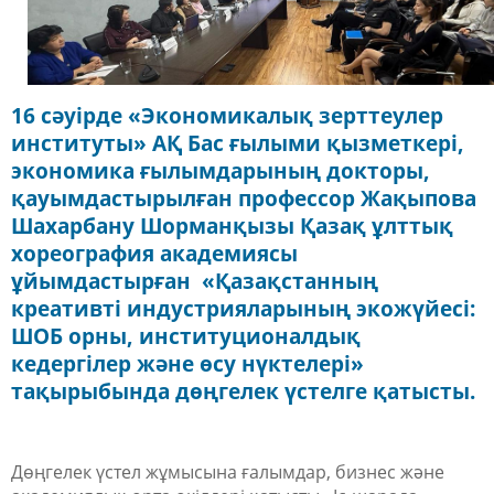
16 сәуірде «Экономикалық зерттеулер
институты» АҚ Бас ғылыми қызметкері,
экономика ғылымдарының докторы,
қауымдастырылған профессор Жақыпова
Шахарбану Шорманқызы Қазақ ұлттық
хореография академиясы
ұйымдастырған «Қазақстанның
креативті индустрияларының экожүйесі:
ШОБ орны, институционалдық
кедергілер және өсу нүктелері»
тақырыбында дөңгелек үстелге қатысты.
Дөңгелек үстел жұмысына ғалымдар, бизнес және