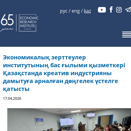
рус
/
eng
/
kaz
Экономикалық зерттеулер
институтының бас ғылыми қызметкері
Қазақстанда креатив индустрияны
дамытуға арналған дөңгелек үстелге
қатысты
17.04.2026