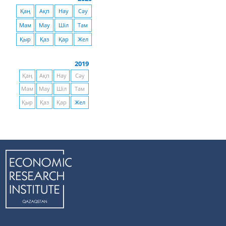
Қаң
Ақп
Нау
Сәу
Мам
Мау
Шіл
Там
Қыр
Қаз
Қар
Жел
2019
Қаң
Ақп
Нау
Сәу
Мам
Мау
Шіл
Там
Қыр
Қаз
Қар
Жел