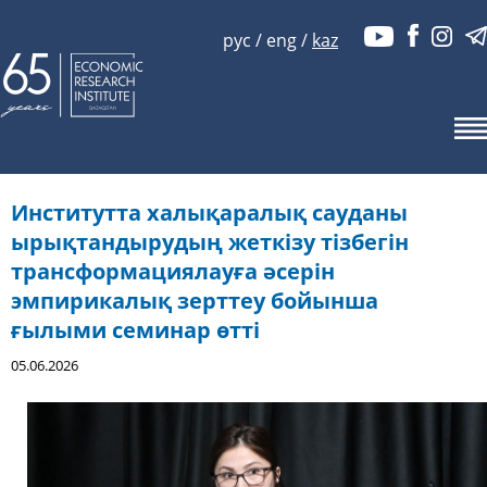
рус
/
eng
/
kaz
Институтта халықаралық сауданы
ырықтандырудың жеткізу тізбегін
трансформациялауға әсерін
эмпирикалық зерттеу бойынша
ғылыми семинар өтті
05.06.2026