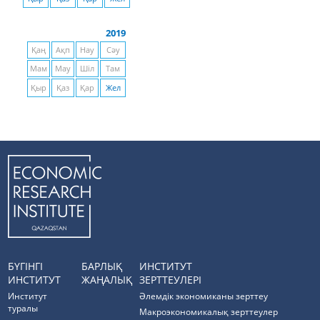
2019
Қаң
Ақп
Нау
Сәу
Мам
Мау
Шіл
Там
Қыр
Қаз
Қар
Жел
БҮГІНГІ
БАРЛЫҚ
ИНСТИТУТ
ИНСТИТУТ
ЖАҢАЛЫҚ
ЗЕРТТЕУЛЕРІ
Институт
Әлемдік экономиканы зерттеу
туралы
Макроэкономикалық зерттеулер