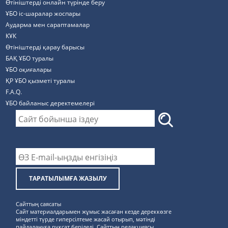
Өтініштерді онлайн түрінде беру
ҰБО іс-шаралар жоспары
Аударма мен сараптамалар
КҰК
Өтініштерді қарау барысы
БАҚ ҰБО туралы
ҰБО оқиғалары
ҚР ҰБО қызметі туралы
F.A.Q.
ҰБО байланыс деректемелерi
ТАРАТЫЛЫМҒА ЖАЗЫЛУ
Сайттың саясаты
Сайт материалдарымен жұмыс жасаған кезде дереккөзге
міндетті түрде гиперсілтеме жасай отырып, мәтінді
пайдалануға рұқсат беріледі. Сайттың редакциясы