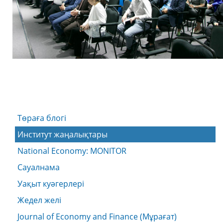
Төраға блогі
Институт жаңалықтары
National Economy: MONITOR
Сауалнама
Уақыт куәгерлері
Жедел желі
Journal of Economy and Finance (Мұрағат)