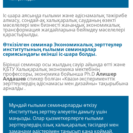
Іс-шара аясында ғылыми және әдіснамалық тәжірибе
алмасу, сондай-ақ халықаралық сауданың өзекті
мәселелері мен бизнесті жаһандық экономикалық
трансформация жағдайларына бейімдеу мәселелері
қарастырылды.
Өткізілген семинар Экономикалық зерттеулер
институтының ғылыми семинарлар
сериясындағы екінші іс-шара болды.
Бірінші семинар осы жылдың сәуір айында өтті және
ҚБТУ Халықаралық экономика мектебінің
профессоры, экономика бойынша Ph.D
Алишер
Алдашев
спикер болған «Квази-эксперименттік
зерттеулердің әдіснамасы мен дизайны» тақырыбына
арналды .
Мұндай ғылыми семинарларды өткізу
Институттың зерттеу әлеуетін дамыту үшін
маңызды. Олар қызметкерлерге ғылыми
зерттеулердің озық халықаралық тәсілдері мен
заманауи әдістерімен танысып қана қоймай,