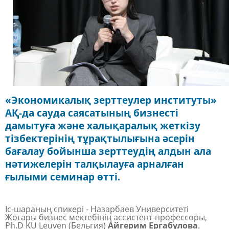
«Экономикалық зерттеулер институты»
АҚ-да сауда саясатының бизнесті
дамытуға және халықаралық жеткізу
тізбектерінің тұрақтылығына әсерін
бағалау бойынша зерттеудің алдын ала
нәтижелерін талқылауға арналған
ғылыми семинар өтті.
Іс-шараның спикері - Назарбаев Университеті
Жоғары бизнес мектебінің ассистент-профессоры,
Ph.D KU Leuven (Бельгия)
Айгерим Ергабулова
.