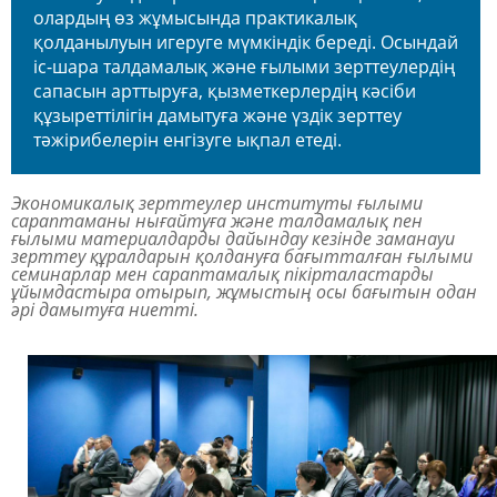
олардың өз жұмысында практикалық
қолданылуын игеруге мүмкіндік береді. Осындай
іс-шара талдамалық және ғылыми зерттеулердің
сапасын арттыруға, қызметкерлердің кәсіби
құзыреттілігін дамытуға және үздік зерттеу
тәжірибелерін енгізуге ықпал етеді.
Экономикалық зерттеулер институты ғылыми
сараптаманы нығайтуға және талдамалық пен
ғылыми материалдарды дайындау кезінде заманауи
зерттеу құралдарын қолдануға бағытталған ғылыми
семинарлар мен сараптамалық пікірталастарды
ұйымдастыра отырып, жұмыстың осы бағытын одан
әрі дамытуға ниетті.