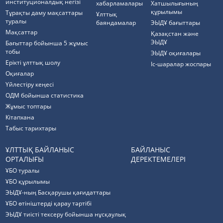
институционалдық негізі
хабарламалары
Хатшылығының
құрылымы
Тұрақты даму мақсаттары
Ұлттық
туралы
баяндамалар
ЭЫДҰ бағыттары
Мақсаттар
Қазақстан және
ЭЫДҰ
Бағыттар бойынша 5 жұмыс
тобы
ЭЫДҰ оқиғалары
Ерікті ұлттық шолу
Іс-шаралар жоспары
Оқиғалар
Үйлестіру кеңесі
ОДМ бойынша статистика
Жұмыс топтары
Кітапхана
Табыс тарихтары
ҰЛТТЫҚ БАЙЛАНЫС
БАЙЛАНЫС
ОРТАЛЫҒЫ
ДЕРЕКТЕМЕЛЕРІ
ҰБО туралы
ҰБО құрылымы
ЭЫДҰ-ның Басқарушы қағидаттары
ҰБО өтініштерді қарау тәртібі
ЭЫДҰ тиісті тексеру бойынша нұсқаулық