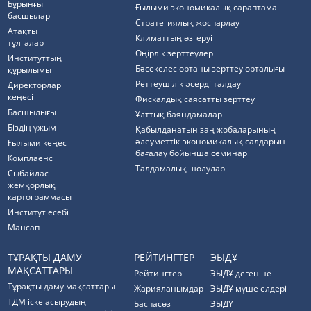
Бұрынғы
Ғылыми экономикалық сараптама
басшылар
Стратегиялық жоспарлау
Атақты
Климаттың өзгеруі
тұлғалар
Өңірлік зерттеулер
Институттың
Бәсекелес ортаны зерттеу орталығы
құрылымы
Реттеушілік әсерді талдау
Директорлар
кеңесі
Фискалдық саясатты зерттеу
Басшылығы
Ұлттық баяндамалар
Біздің ұжым
Қабылданатын заң жобаларының
әлеуметтік-экономикалық салдарын
Ғылыми кеңес
бағалау бойынша семинар
Комплаенс
Талдамалық шолулар
Cыбайлас
жемқорлық
картограммасы
Институт есебі
Мансап
ТҰРАҚТЫ ДАМУ
РЕЙТИНГТЕР
ЭЫДҰ
МАҚСАТТАРЫ
Рейтингтер
ЭЫДҰ деген не
Тұрақты даму мақсаттары
Жарияланымдар
ЭЫДҰ мүше елдері
ТДМ іске асырудың
Баспасөз
ЭЫДҰ