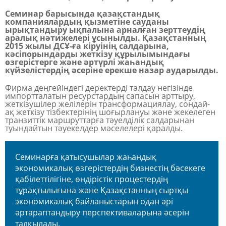
Семинар барысында қазақстандық
компаниялардың қызметіне сауданы
ырықтандыру ықпалына арналған зерттеудің
аралық нәтижелері ұсынылды. Қазақстанның
2015 жылы ДСҰ-ға кіруінің салдарына,
кәсіпорындарды жеткізу құрылымындағы
өзгерістерге және әртүрлі жаһандық
күйзелістердің әсеріне ерекше назар аударылды.
Фирма деңгейіндегі деректерді талдау негізінде
импортталатын ресурстардың сапасын арттыру,
жеткізушілер желілерін трансформациялау, сондай-
ақ жеткізу тізбектерінің шоғырлануы және жекелеген
транзиттік маршруттарға тәуелділік салдарынан
туындайтын тәуекелдер мәселелері қаралды.
Семинарға қатысушылар жаһандық
экономикалық өзгерістердің бизнестің бәсекеге
қабілеттілігіне, өндірістік процестердің
тұрақтылығына және Қазақстанның сыртқы
экономикалық байланыстарын одан әрі
әртараптандыру перспективаларына әсерін
талқылады.