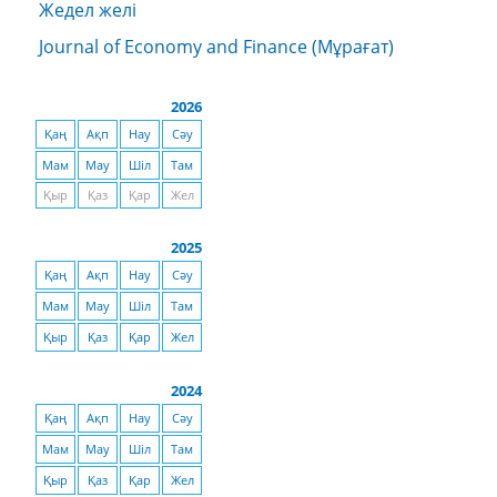
Жедел желі
Journal of Economy and Finance (Мұрағат)
2026
Қаң
Ақп
Нау
Сәу
Мам
Мау
Шіл
Там
Қыр
Қаз
Қар
Жел
2025
Қаң
Ақп
Нау
Сәу
Мам
Мау
Шіл
Там
Қыр
Қаз
Қар
Жел
2024
Қаң
Ақп
Нау
Сәу
Мам
Мау
Шіл
Там
Қыр
Қаз
Қар
Жел