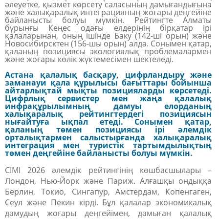
әлеуетке, қызмет көрсету саласының дамығандығына
және халықаралық интеграцияның жоғары деңгейіне
байланысты болуы мүмкін. Рейтингте Алматы
бұрынғы Кеңес одағы елдерінің бірқатар ірі
қалаларынан, оның ішінде Баку (142-ші орын) және
Новосибирсктен (156-шы орын) алда. Сонымен қатар,
қаланың позициясы экологиялық проблемалармен
және жоғары көлік жүктемесімен шектеледі.
Астана
қалалық басқару, цифрландыру және
заманауи қала құрылысы бағыттары бойынша
айтарлықтай мықты позицияларды көрсетеді.
Цифрлық сервистер мен жаңа қалалық
инфрақұрылымның дамуы елорданың
халықаралық рейтингтердегі позициясын
нығайтуға ықпал етеді. Сонымен қатар,
қаланың төмен позициясы ірі әлемдік
орталықтармен салыстырғанда халықаралық
интеграция мен туристік тартымдылықтың
төмен деңгейіне байланысты болуы мүмкін.
CIMI 2026 әлемдік рейтингінің көшбасшылары –
Лондон, Нью-Йорк және Париж.
Алғашқы ондыққа
Берлин, Токио, Сингапур, Амстердам, Копенгаген,
Сеул және Пекин кірді. Бұл қалалар экономикалық
дамудың жоғары деңгейімен, дамыған қалалық