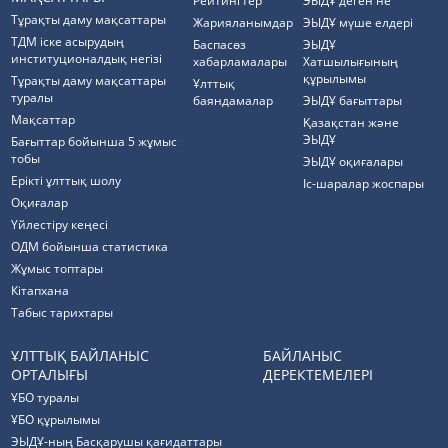
Рейтингтер
ЭЫДҰ деген не
Тұрақты даму мақсаттары
Жарияланымдар
ЭЫДҰ мүше елдері
ТДМ іске асырудың
Баспасөз
ЭЫДҰ
институционалдық негізі
хабарламалары
Хатшылығының
құрылымы
Тұрақты даму мақсаттары
Ұлттық
туралы
баяндамалар
ЭЫДҰ бағыттары
Мақсаттар
Қазақстан және
ЭЫДҰ
Бағыттар бойынша 5 жұмыс
тобы
ЭЫДҰ оқиғалары
Ерікті ұлттық шолу
Іс-шаралар жоспары
Оқиғалар
Үйлестіру кеңесі
ОДМ бойынша статистика
Жұмыс топтары
Кітапхана
Табыс тарихтары
ҰЛТТЫҚ БАЙЛАНЫС
БАЙЛАНЫС
ОРТАЛЫҒЫ
ДЕРЕКТЕМЕЛЕРІ
ҰБО туралы
ҰБО құрылымы
ЭЫДҰ-ның Басқарушы қағидаттары