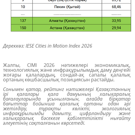
Дереккөз: IESE Cities in Motion Index 2026
Жалпы, CIMI 2026 нәтижелері экономикалық,
технологиялық және инфрақұрылымдық даму деңгейі
жоғары қалалардың, сондай-ақ сапалы қалалық
ортаның көшбасшылық позициясын растайды.
Сонымен қатар, рейтинг нәтижелері
Қазақстанның
ірі қалалары қала дамуының халықаралық
бағалауларында ұсынылғанын,
алайда бірқатар
бағыттар бойынша қалалық ортаны одан әрі
жетілдіру, тұрақты көлікті, экологиялық
инфрақұрылымды дамыту, цифрландыру және
халықаралық бәсекеге қабілеттілікті нығайту
әлеуетінің сақталғанын көрсетеді.