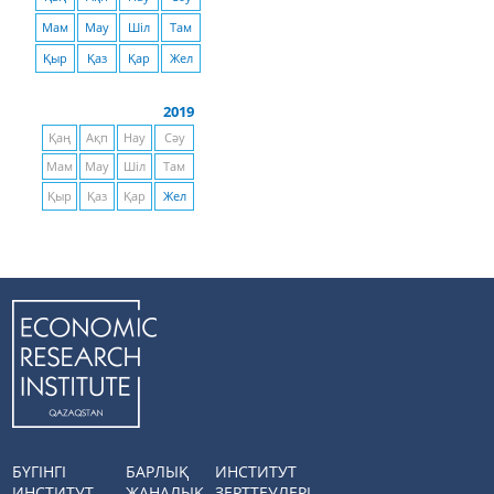
Мам
Мау
Шіл
Там
Қыр
Қаз
Қар
Жел
2019
Қаң
Ақп
Нау
Сәу
Мам
Мау
Шіл
Там
Қыр
Қаз
Қар
Жел
БҮГІНГІ
БАРЛЫҚ
ИНСТИТУТ
ИНСТИТУТ
ЖАҢАЛЫҚ
ЗЕРТТЕУЛЕРІ