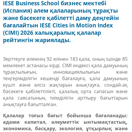
IESE Business School бизнес мектебі
(Испания) әлем қалаларының тұрақты
және бәсекеге қабілетті даму деңгейін
бағалайтын IESE Cities in Motion Index
(CIMI) 2026 халықаралық қалалар
рейтингін жариялады.
Зерттеуге әлемнің 92 елінен 183 қала, оның ішінде 85
мемлекет астанасы кірді. CIMI индексі қала дамуының
тұрақтылығын, инновациялылығын және
теңгерімділігін кешенді бағалауға, қала дамуының
күшті және әлсіз жақтарын анықтауға, сондай-ақ
бәсекеге қабілеттілікті, қалалық орта сапасын және
қала саясатының тиімділігін арттыру бағыттарын
анықтауға бағытталған.
Қалалар тоғыз бағыт бойынша бағаланады:
адами капитал, әлеуметтік ынтымақтастық,
экономика, басқару, экология, ұтқырлық және