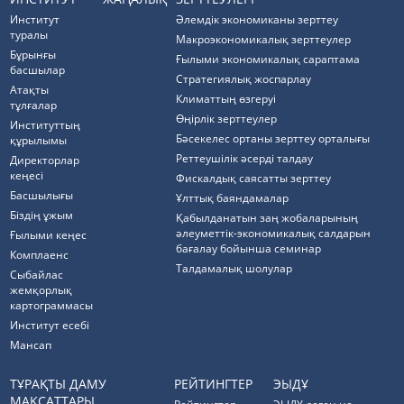
Институт
Әлемдік экономиканы зерттеу
туралы
Макроэкономикалық зерттеулер
Бұрынғы
Ғылыми экономикалық сараптама
басшылар
Стратегиялық жоспарлау
Атақты
Климаттың өзгеруі
тұлғалар
Өңірлік зерттеулер
Институттың
Бәсекелес ортаны зерттеу орталығы
құрылымы
Реттеушілік әсерді талдау
Директорлар
кеңесі
Фискалдық саясатты зерттеу
Басшылығы
Ұлттық баяндамалар
Біздің ұжым
Қабылданатын заң жобаларының
әлеуметтік-экономикалық салдарын
Ғылыми кеңес
бағалау бойынша семинар
Комплаенс
Талдамалық шолулар
Cыбайлас
жемқорлық
картограммасы
Институт есебі
Мансап
ТҰРАҚТЫ ДАМУ
РЕЙТИНГТЕР
ЭЫДҰ
МАҚСАТТАРЫ