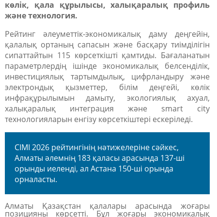
көлік, қала құрылысы, халықаралық профиль
және технология.
Рейтинг әлеуметтік-экономикалық даму деңгейін,
қалалық ортаның сапасын және басқару тиімділігін
сипаттайтын 115 көрсеткішті қамтиды. Бағаланатын
параметрлердің ішінде экономикалық белсенділік,
инвестициялық тартымдылық, цифрландыру және
электрондық қызметтер, білім деңгейі, көлік
инфрақұрылымын дамыту, экологиялық ахуал,
халықаралық интеграция және smart city
технологияларын енгізу көрсеткіштері ескеріледі.
CIMI 2026 рейтингінің нәтижелеріне сәйкес,
Алматы әлемнің 183 қаласы арасында 137-ші
орынды иеленді, ал
Астана 150-ші орында
орналасты
.
Алматы
Қазақстан қалалары арасында жоғары
позицияны көрсетті. Бұл жоғары экономикалық