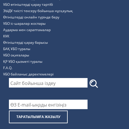
ҰБО өтініштерді қарау тәртібі
ЭЫДҰ тиісті тексеру бойынша нұсқаулық
Өтініштерді онлайн түрінде беру
ҰБО іс-шаралар жоспары
Аударма мен сараптамалар
КҰК
Өтініштерді қарау барысы
БАҚ ҰБО туралы
ҰБО оқиғалары
ҚР ҰБО қызметі туралы
F.A.Q.
ҰБО байланыс деректемелерi
ТАРАТЫЛЫМҒА ЖАЗЫЛУ