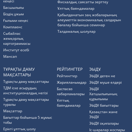
кеңесі
Фискалдық саясатты зерттеу
Басшылығы
Ұлттық баяндамалар
Біздің ұжым
Қабылданатын заң жобаларының
әлеуметтік-экономикалық салдарын
Ғылыми кеңес
бағалау бойынша семинар
Комплаенс
Талдамалық шолулар
Cыбайлас
жемқорлық
картограммасы
Институт есебі
Мансап
ТҰРАҚТЫ ДАМУ
РЕЙТИНГТЕР
ЭЫДҰ
МАҚСАТТАРЫ
Рейтингтер
ЭЫДҰ деген не
Тұрақты даму мақсаттары
Жарияланымдар
ЭЫДҰ мүше елдері
ТДМ іске асырудың
Баспасөз
ЭЫДҰ
институционалдық негізі
хабарламалары
Хатшылығының
құрылымы
Тұрақты даму мақсаттары
Ұлттық
туралы
баяндамалар
ЭЫДҰ бағыттары
Мақсаттар
Қазақстан және
ЭЫДҰ
Бағыттар бойынша 5 жұмыс
тобы
ЭЫДҰ оқиғалары
Ерікті ұлттық шолу
Іс-шаралар жоспары