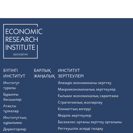
БҮГІНГІ
БАРЛЫҚ
ИНСТИТУТ
ИНСТИТУТ
ЖАҢАЛЫҚ
ЗЕРТТЕУЛЕРІ
Институт
Әлемдік экономиканы зерттеу
туралы
Макроэкономикалық зерттеулер
Бұрынғы
Ғылыми экономикалық сараптама
басшылар
Стратегиялық жоспарлау
Атақты
Климаттың өзгеруі
тұлғалар
Өңірлік зерттеулер
Институттың
Бәсекелес ортаны зерттеу орталығы
құрылымы
Реттеушілік әсерді талдау
Директорлар