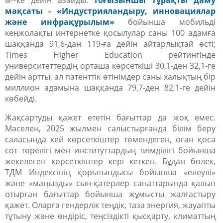
м³-ке дейін азайды.
Тоғызыншы тұрақты даму
мақсаты - «Индустрияландыру, инновациялар
және инфрақұрылым»
бойынша мобильді
кеңжолақты интернетке қосылулар саны 100 адамға
шаққанда 91,6-дан 119-ға дейін айтарлықтай өсті;
Times Higher Education рейтингінде
университеттердің орташа көрсеткіші 30,1-ден 32,1-ге
дейін артты, ал патенттік өтінімдер саны халықтың бір
миллион адамына шаққанда 79,7-ден 82,1-ге дейін
көбейді.
Жақсартуды қажет ететін бағыттар да жоқ емес.
Мәселен, 2025 жылмен салыстырғанда білім беру
саласында кей көрсеткіштер төмендеген, оған қоса
сот төрелігі мен институттардың тиімділігі бойынша
жекелеген көрсеткіштер кері кеткен. Бұдан бөлек,
ТДМ Индексінің қорытындысы бойынша «елеулі»
және «маңызды» сын-қатерлер санаттарында қалып
отырған бағыттар бойынша жұмысты жалғастыру
қажет. Оларға гендерлік теңдік, таза энергия, жауапты
тұтыну және өндіріс, теңсіздікті қысқарту, климаттың