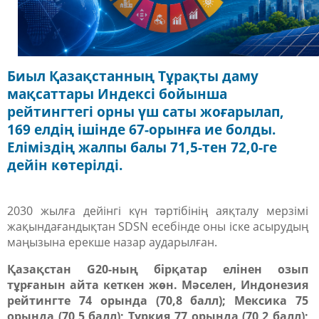
Биыл Қазақстанның Тұрақты даму
мақсаттары Индексі бойынша
рейтингтегі орны үш саты жоғарылап,
169 елдің ішінде 67-орынға ие болды.
Еліміздің жалпы балы 71,5-тен 72,0-ге
дейін көтерілді.
2030 жылға дейінгі күн тәртібінің аяқталу мерзімі
жақындағандықтан SDSN есебінде оны іске асырудың
маңызына ерекше назар аударылған.
Қазақстан G20-ның бірқатар елінен озып
тұрғанын айта кеткен жөн. Мәселен, Индонезия
рейтингте 74 орында
(70,8 балл)
; Мексика 75
орында
(70,5 балл)
; Түркия 77 орында
(70,2 балл)
;