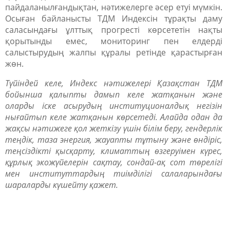
пайдаланылғандықтан, нәтижелерге әсер етуі мүмкін.
Осыған байланысты ТДМ Индексін тұрақты даму
саласындағы ұлттық прогресті көрсететін нақты
қорытынды емес, мониторинг пен елдерді
салыстырудың жалпы құралы ретінде қарастырған
жөн.
Түйіндей келе, Индекс нәтижелері Қазақстан ТДМ
бойынша қалыпты дамып келе жатқанын және
оларды іске асырудың институционалдық негізін
нығайтып келе жатқанын көрсетеді. Алайда одан да
жақсы нәтижеге қол жеткізу үшін білім беру, гендерлік
теңдік, таза энергия, жауапты тұтыну және өндіріс,
теңсіздікті қысқарту, климаттың өзгеруімен күрес,
құрлық экожүйелерін сақтау, сондай-ақ сот төрелігі
мен институттардың тиімділігі салаларындағы
шараларды күшейту қажет.