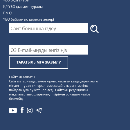
ҰБО оқиғалары
ҚР ҰБО қызметі туралы
F.A.Q.
ҰБО байланыс деректемелерi
ТАРАТЫЛЫМҒА ЖАЗЫЛУ
Сайттың саясаты
Сайт материалдарымен жұмыс жасаған кезде дереккөзге
міндетті түрде гиперсілтеме жасай отырып, мәтінді
пайдалануға рұқсат беріледі. Сайттың редакциясы
мақалалар авторларының пікірімен әрқашан келісе
бермейді.