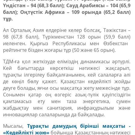
Үндістан – 94
(68,3 балл)
; Сауд Арабиясы – 104
(65,9
балл)
; Оңтүстік Африка – 109 орында
(65,2 балл)
тұр.
Ал Орталық Азия елдеріне келер болсақ, Тәжікстан –
98
(67,8 балл)
, Түрікменстан 128 орын
(59,9 балл)
иеленген. Қырғыз Республикасы мен Өзбекстан
рейтингте бізден жоғары тұр (50 және 65 орын).
ТДМ-ға қол жеткізуде еліміздің динамикасы әртүрлі.
Кей бағыттарда көрсеткіш нәтижесі жақсарып,
тұрақты ілгерілеу байқалғанымен, кей салаларға әлі
де көңіл бөлу қажет. Қазақстан кедейлікті жойды
деуге болады, яғни осы мақсатқа жету межесінде тұр.
Сонымен қатар оң өзгеріс азық-түлік қауіпсіздігін
қамтамасыз ету мен таза энергетика, сумен
жабдықтау мен санитария, инфрақұрылым және
инновациялар салаларында да байқалады.
Мысалы,
Тұрақты дамудың бірінші мақсаты -
«Кедейлікті жою»
бойынша Қазақстанның нәтижесі