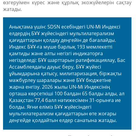
өзгеруімен күрес және құрлық экожүйелерін сақтау
жатады.
Анықтама үшін:
SDSN есебіндегі UN-Mi Индексі
елдердің БҰҰ жүйесіндегі мультилатерализм
қағидаттарын қолдау деңгейін де бағалайды.
Индекс БҰҰ-ға мүше барлық 193 мемлекетті
қамтиды және алты негізгі индикаторға
негізделеді: БҰҰ шарттарын ратификациялау, Бас
Ассамблеядағы дауыс беру, БҰҰ жүйесі
ұйымдарына қатысу, милитаризация, біржақты
мәжбүрлеу шаралары және БҰҰ бюджетіне
жарна енгізу. 2026 жылы UN-Mi Индексінің
орташа көрсеткіші 100 балдан 65 балды алды, ал
Қазақстан 77,4 балл нәтижесімен 31-орынға ие
болды. Яғни еліміз БҰҰ жүйесіндегі
мультилатерализм қағидаттарын өте жоғары
деңгейде қолдайтын елдер санатына жатады.