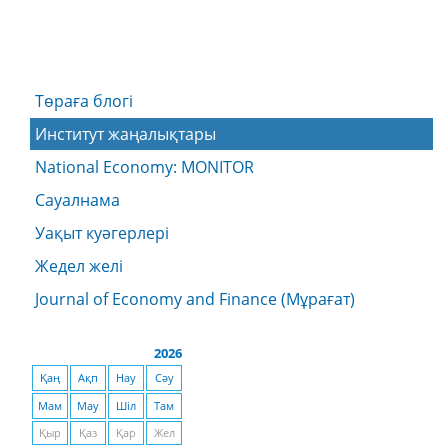
Төраға блогі
Институт жаңалықтары
National Economy: MONITOR
Сауалнама
Уақыт куәгерлері
Жедел желі
Journal of Economy and Finance (Мұрағат)
2026
Қаң
Ақп
Нау
Сәу
Мам
Мау
Шіл
Там
Қыр
Қаз
Қар
Жел