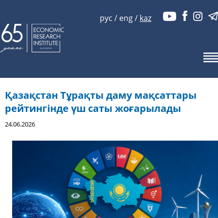
рус
/
eng
/
kaz
Қазақстан Тұрақты даму мақсаттары
рейтингінде үш саты жоғарылады
24.06.2026