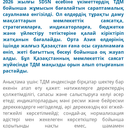
2026 жылғы SDSN есебіне үкіметтердің ТДМ
бойынша жұмысын бағалайтын сараптамалық
сауалнама енгізілді. Ол елдердің тұрақты даму
мақсаттарын мемлекеттік саясатқа,
стратегияларға, индикаторларға, бюджетке
және үйлестіру тетіктеріне қалай кіріктіріп
жатқанын бағалайды. Орта Азия елдерінің
ішінде жалғыз Қазақстан ғана осы сауалнамаға
еніп, жеті бағыттың бесеуі бойынша оң жауап
алды. Бұл Қазақстанның мемлекеттік саясат
жүйесінде ТДМ маңызды орын алып отырғанын
растайды.
Анықтама үшін:
ТДМ индексінде бірқатар шектеу бар
екенін атап өту қажет: нәтижелерге деректердің
қолжетімділігі, сапасы және салыстыруға келуі әсер
етеді; индикаторлардың мәні ресми және бейресми
дереккөздерге негізделеді, әрі дереккөздің өзі егжей-
тегжейлі көрсетілмейді; сондай-ақ нормализация
әдістері мен жекелеген көрсеткіштер бойынша
қорытынды нақты емес, шамамен