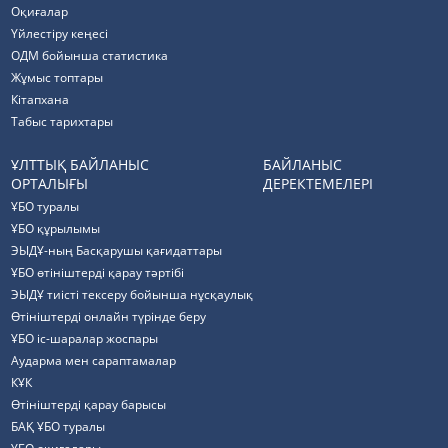
Оқиғалар
Үйлестіру кеңесі
ОДМ бойынша статистика
Жұмыс топтары
Кітапхана
Табыс тарихтары
ҰЛТТЫҚ БАЙЛАНЫС
БАЙЛАНЫС
ОРТАЛЫҒЫ
ДЕРЕКТЕМЕЛЕРІ
ҰБО туралы
ҰБО құрылымы
ЭЫДҰ-ның Басқарушы қағидаттары
ҰБО өтініштерді қарау тәртібі
ЭЫДҰ тиісті тексеру бойынша нұсқаулық
Өтініштерді онлайн түрінде беру
ҰБО іс-шаралар жоспары
Аударма мен сараптамалар
КҰК
Өтініштерді қарау барысы
БАҚ ҰБО туралы